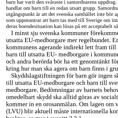
barn har varit den svåraste i samordnarens uppdrag. S
handlar om barn till en redan utsatt grupp. Samordn
utgångspunkt är att det svenska samhället inte bör ag
som uppmuntrar att barn tas med till Sverige om int
deras boendesituation kan lösas på ett acceptabelt sä
I minst sju svenska kommuner förekommer
utsatta
EU-medborgare
mer regelbundet. Em
kommunens agerande indirekt lett fram till a
barn till utsatta EU- medborgare i komm
och andra berörda bör ha ett genomtänkt för
kring hur man ska agera om barn finns i gr
Skyddslagstiftningen för barn gör ingen s
till utsatta
EU-medborgare
och barn till sv
medborgare. Bedömningar av barnets beho
omedelbart skydd ska alltid göras av social
kommer in en orosanmälan. Om lagen om v
(LVU) blir aktuell måste internationella ko