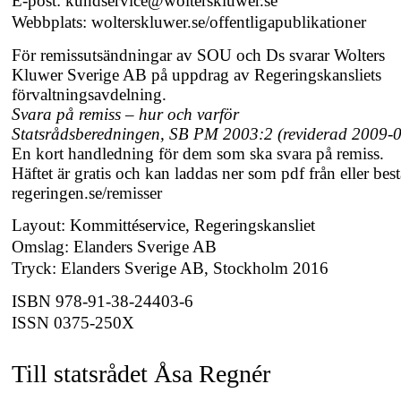
E-post:
kundservice@wolterskluwer.se
Webbplats: wolterskluwer.se/offentligapublikationer
För remissutsändningar av SOU och Ds svarar Wolters
Kluwer Sverige AB på uppdrag av Regeringskansliets
förvaltningsavdelning.
Svara på remiss – hur och varför
Statsrådsberedningen, SB PM 2003:2 (reviderad
2009-0
En kort handledning för dem som ska svara på remiss.
Häftet är gratis och kan laddas ner som pdf från eller best
regeringen.se/remisser
Layout: Kommittéservice, Regeringskansliet
Omslag: Elanders Sverige AB
Tryck: Elanders Sverige AB, Stockholm 2016
ISBN
978-91-38-24403-6
ISSN
0375-250X
Till statsrådet Åsa Regnér