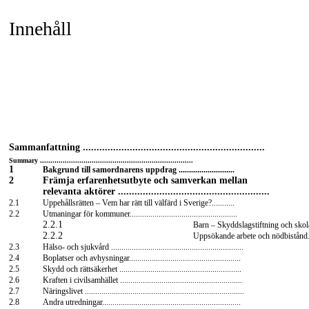
Innehåll
Sammanfattning ..................................................................
Summary ..........................................................................
1
Bakgrund till samordnarens uppdrag ...........................
2
Främja erfarenhetsutbyte och samverkan mellan
relevanta aktörer .......................................................
2.1
Uppehållsrätten – Vem har rätt till välfärd i Sverige?...........
2.2
Utmaningar för kommuner....................................................
2.2.1
Barn – Skyddslagstiftning och skola ....
2.2.2
Uppsökande arbete och nödbistånd.......
2.3
Hälso- och sjukvård ................................................................
2.4
Boplatser och avhysningar......................................................
2.5
Skydd och rättsäkerhet ...........................................................
2.6
Kraften i civilsamhället ...........................................................
2.7
Näringslivet .............................................................................
2.8
Andra utredningar...................................................................