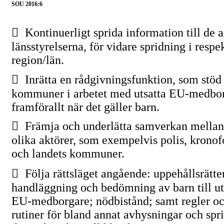
SOU 2016:6

Kontinuerligt sprida information till de 
länsstyrelserna, för vidare spridning i respe
region/län.

Inrätta en rådgivningsfunktion, som stöd
kommuner i arbetet med utsatta
EU-medbor
framförallt när det gäller barn.

Främja och underlätta samverkan mella
olika aktörer, som exempelvis polis, krono
och landets kommuner.

Följa rättsläget angående: uppehållsrätte
handläggning och bedömning av barn till ut
EU-medborgare;
nödbistånd; samt regler o
rutiner för bland annat avhysningar och spr