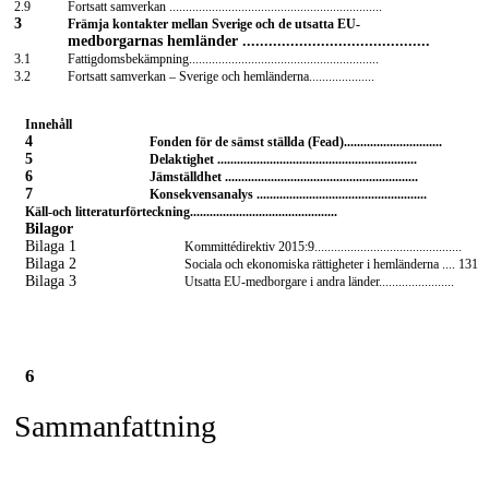
2.9
Fortsatt samverkan .................................................................
3
Främja kontakter mellan Sverige och de utsatta EU-
medborgarnas hemländer ...........................................
3.1
Fattigdomsbekämpning..........................................................
3.2
Fortsatt samverkan – Sverige och hemländerna....................
Innehåll
4
Fonden för de sämst ställda (Fead)..............................
5
Delaktighet .............................................................
6
Jämställdhet ...........................................................
7
Konsekvensanalys ....................................................
Käll-och
litteraturförteckning.............................................
Bilagor
Bilaga 1
Kommittédirektiv 2015:9.............................................
Bilaga 2
Sociala och ekonomiska rättigheter i hemländerna .... 131
Bilaga 3
Utsatta
EU-medborgare
i andra länder.......................
6
Sammanfattning