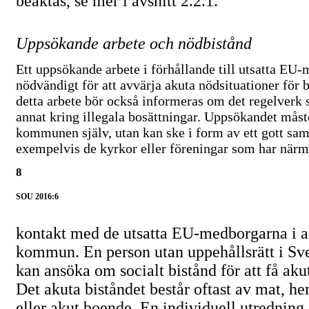
beaktas, se mer i avsnitt 2.2.1.
Uppsökande arbete och nödbistånd
Ett uppsökande arbete i förhållande till utsatta
EU-m
nödvändigt för att avvärja akuta nödsituationer för b
detta arbete bör också informeras om det regelverk 
annat kring illegala bosättningar. Uppsökandet måste
kommunen själv, utan kan ske i form av ett gott sa
exempelvis de kyrkor eller föreningar som har närm
8
SOU 2016:6
kontakt med de utsatta
EU-medborgarna
i a
kommun. En person utan uppehållsrätt i Sv
kan ansöka om socialt bistånd för att få akut
Det akuta biståndet består oftast av mat, h
eller akut boende. En individuell utredning