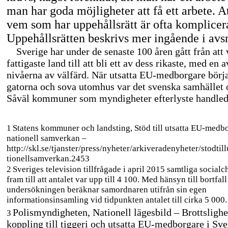
man har goda möjligheter att få ett arbete. 
vem som har uppehållsrätt är ofta komplicer
Uppehållsrätten beskrivs mer ingående i avsn
Sverige har under de senaste 100 åren gått från att
fattigaste land till att bli ett av dess rikaste, med en 
nivåerna av välfärd. När utsatta
EU-medborgare
börja
gatorna och sova utomhus var det svenska samhället o
Såväl kommuner som myndigheter efterlyste handled
1
Statens kommuner och landsting, Stöd till utsatta
EU-medbo
nationell samverkan –
http://skl.se/tjanster/press/nyheter/arkiveradenyheter/stodt
tionellsamverkan.2453
2
Sveriges television tillfrågade i april 2015 samtliga social
fram till att antalet var upp till 4 100. Med hänsyn till bortfall
undersökningen beräknar samordnaren utifrån sin egen
informationsinsamling vid tidpunkten antalet till cirka 5 000.
Polismyndigheten, Nationell lägesbild – Brottsligh
3
koppling till tiggeri och utsatta
EU-medborgare
i Sve