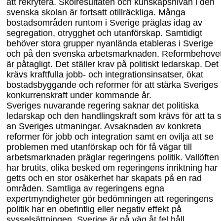
att rekrytera. Skolresultaten och kunskapsnivån i den
svenska skolan är fortsatt otillräckliga. Många
bostadsområden runtom i Sverige präglas idag av
segregation, otrygghet och utanförskap. Samtidigt
behöver stora grupper nyanlända etableras i Sverige
och på den svenska arbetsmarknaden. Reformbehove
är påtagligt. Det ställer krav på politiskt ledarskap. Det
krävs kraftfulla jobb- och integrationsinsatser, ökat
bostadsbyggande och reformer för att stärka Sveriges
konkurrenskraft under kommande år.
Sveriges nuvarande regering saknar det politiska
ledarskap och den handlingskraft som krävs för att ta s
an Sveriges utmaningar. Avsaknaden av konkreta
reformer för jobb och integration samt en ovilja att se
problemen med utanförskap
och för få vägar till
arbetsmarknaden präglar regeringens politik. Vallöften
har brutits, olika besked om regeringens inriktning har
getts och en stor osäkerhet har skapats på en rad
områden. Samtliga av regeringens egna
expertmyndigheter gör bedömningen att regeringens
politik har en obefintlig eller negativ effekt på
sysselsättningen. Sverige är på väg åt fel håll.