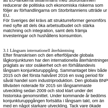
att EU-länderna tillsammans med Storbritannien
reducerar de politiska och ekonomiska riskerna som
följer av förhandlingarna om
Storbritanniens utträde ur
EU.
För Sveriges del krävs att strukturreformer genomförs
med syfte att dels öka arbetsutbudet och stärka
matchning och integration, samt dels främja
investeringar och hushållens konsumtion
.
3.1
Långsam internationell återhämtning
Efter finanskrisen och den efterföljande globala
lågkonjunkturen har den internationella återhämtninge
präglats av stor osäkerhet och en förhållandevis
långsam konjunkturuppgång. Sammantaget blev både
2015 och det första halvåret 2016 en svag period för
såväl handel som industriproduktion. Den globala BNP
tillväxten noterade för 2015 sin långsammaste
utveckling sedan 2009 och stod klart under det
historiska genomsnittet. Under kommande år bedöms
konjunkturuppgången fortsätta i långsam takt, om än
med en något starkare utveckling. Tack vare ökade