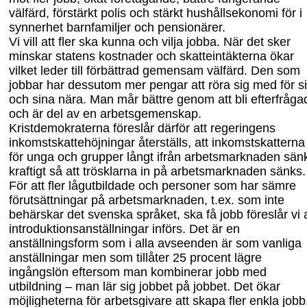
välfärd, förstärkt polis och stärkt hushållsekonomi för i
synnerhet barnfamiljer och pensionärer.
Vi vill att fler ska kunna och vilja jobba. När det sker
minskar statens kostnader och skatteintäkterna ökar
vilket leder till förbättrad gemensam välfärd. Den som
jobbar har dessutom mer pengar att röra sig med för s
och sina nära. Man mår bättre genom att bli efterfråga
och är del av en arbetsgemenskap.
Kristdemokraterna föreslår därför att regeringens
inkomstskattehöjningar återställs, att inkomstskatterna
för unga och grupper långt ifrån arbetsmarknaden sän
kraftigt så att trösklarna in på arbetsmarknaden sänks.
För att
fler
lågutbildade och personer
som har sämre
förutsättningar på arbetsmarknaden, t.ex.
som inte
behärskar det svenska språket
, ska få jobb
föreslår vi 
introduktionsanställningar införs. Det är en
anställningsform som i alla avseenden är som vanliga
anställningar men som tillåter 25 procent lägre
ingångslön
eftersom man kombinerar jobb med
utbildning – man lär sig jobbet på jobbet
.
Det ökar
möjligheterna för arbetsgivare att skapa fler enkla jobb