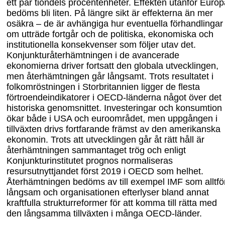
ett par tiondels procentenheter. Effekten utanför Euro
bedöms bli liten. På längre sikt är effekterna än mer
osäkra – de är avhängiga hur eventuella förhandlingar
om utträde fortgår och de politiska, ekonomiska och
institutionella konsekvenser som följer utav det.
Konjunkturåterhämtningen i de avancerade
ekonomierna driver fortsatt den globala utvecklingen,
men återhämtningen går långsamt. Trots resultatet i
folkomröstningen i Storbritannien ligger de flesta
förtroendeindikatorer i OECD-länderna något över det
historiska genomsnittet. Investeringar och konsumtion
ökar både i USA och euroområdet, men uppgången i
tillväxten drivs fortfarande främst av den amerikanska
ekonomin. Trots att utvecklingen går åt rätt håll är
återhämtningen sammantaget trög och enligt
Konjunkturinstitutet prognos normaliseras
resursutnyttjandet först 2019 i OECD som helhet.
Återhämtningen bedöms av till exempel IMF som alltfö
långsam och organisationen efterlyser bland annat
kraftfulla strukturreformer för att komma till rätta med
den långsamma
tillväxten i många OECD-länder.