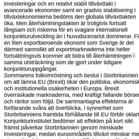
investeringar och en relativt stabil tillväxttakt i
avancerade ekonomier samt en gradvis stabilisering i
tillväxtekonomierna bedöms den globala tillväxttakten
öka. Men återhämtningstakten är troligtvis fortsatt
långsam och riskerna för en svagare internationell
konjunkturutveckling än i huvudscenariot dominerar. F
en liten exportberoende ekonomi som Sverige är det
därmed sannolikt att exportmarknaderna inte heller
fortsättningsvis kommer att bidra till återhämtningen i
samma utsträckning som de gjort under tidigare
konjunkturuppgångar.
Sommarens folkomröstning och beslut i Storbritannien
om att lämna EU (Brexit) ökar den politiska, ekonomis
och institutionella osäkerheten i Europa. Brexit
överraskade marknaderna, med kraftigt fallande börse
och räntor som följd. De sammantagna effekterna är
fortfarande svåra att överblicka, i synnerhet som
Storbritanniens framtida förhållande till EU förblir oklart
Konjunkturinstitutet bedömer att effekten på kort sikt
främst påverkar Storbritannien genom minskade
investeringar, medan euroområdets tillväxt minskar m