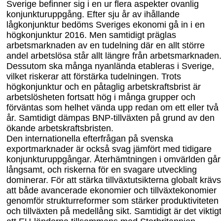
Sverige befinner sig i en ur flera aspekter ovanlig
konjunkturuppgång. Efter sju år av ihållande
lågkonjunktur bedöms Sveriges ekonomi gå in i en
högkonjunktur 2016. Men samtidigt präglas
arbetsmarknaden av en tudelning där en allt större
andel arbetslösa står allt längre från arbetsmarknaden
Dessutom ska många nyanlända etableras i Sverige,
vilket riskerar att förstärka tudelningen. Trots
högkonjunktur och en påtaglig arbetskraftsbrist är
arbetslösheten fortsatt hög i många grupper och
förväntas som helhet vända upp redan om ett eller två
år. Samtidigt dämpas BNP-tillväxten på grund av den
ökande arbetskraftsbristen.
Den internationella efterfrågan på svenska
exportmarknader är också svag jämfört med tidigare
konjunkturuppgångar. Återhämtningen i omvärlden går
långsamt, och riskerna för en svagare utveckling
dominerar. För att stärka tillväxtutsikterna globalt krävs
att både avancerade ekonomier och tillväxtekonomier
genomför strukturreformer som stärker produktiviteten
och tillväxten på medellång sikt. Samtidigt är det viktig