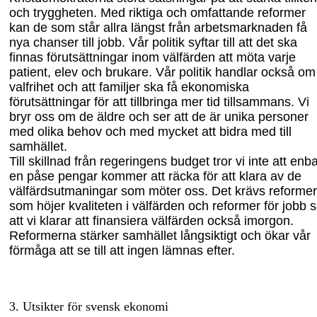
och tryggheten. Med riktiga och omfattande reformer
kan de som står allra längst från arbetsmarknaden få
nya chanser till jobb. Vår politik syftar till att det ska
finnas förutsättningar inom välfärden att möta varje
patient, elev och brukare. Vår politik handlar också om
valfrihet och att familjer ska få ekonomiska
förutsättningar för att tillbringa mer tid tillsammans. Vi
bryr oss om de äldre och ser att de är unika personer
med olika behov och med mycket att bidra med till
samhället.
Till skillnad från regeringens budget tror vi inte att enba
en påse pengar kommer att räcka för att klara av de
välfärdsutmaningar som möter oss. Det krävs reformer
som höjer kvaliteten i välfärden och reformer för jobb 
att vi klarar att finansiera välfärden också imorgon.
Reformerna stärker samhället långsiktigt och ökar vår
förmåga att
se till att ingen lämnas efter.
3.
Utsikter för svensk ekonomi