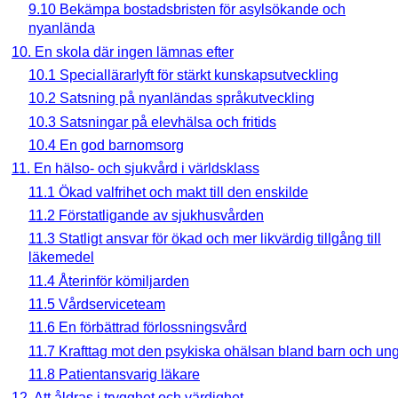
9.10 Bekämpa bostadsbristen för asylsökande och
nyanlända
10. En skola där ingen lämnas efter
10.1 Speciallärarlyft för stärkt kunskapsutveckling
10.2 Satsning på nyanländas språkutveckling
10.3 Satsningar på elevhälsa och fritids
10.4 En god barnomsorg
11. En hälso- och sjukvård i världsklass
11.1 Ökad valfrihet och makt till den enskilde
11.2 Förstatligande av sjukhusvården
11.3 Statligt ansvar för ökad och mer likvärdig tillgång till
läkemedel
11.4 Återinför kömiljarden
11.5 Vårdserviceteam
11.6 En förbättrad förlossningsvård
11.7 Krafttag mot den psykiska ohälsan bland barn och un
11.8 Patientansvarig läkare
12. Att åldras i trygghet och värdighet