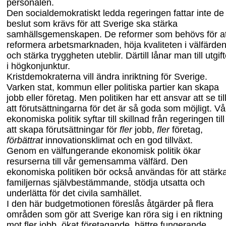
personalen.
Den socialdemokratiskt ledda regeringen fattar inte de
beslut som krävs för att Sverige ska stärka
samhällsgemenskapen. De reformer som behövs för at
reformera arbetsmarknaden, höja kvaliteten i välfärde
och stärka tryggheten uteblir. Därtill lånar man till utgift
i högkonjunktur.
Kristdemokraterna vill ändra inriktning för Sverige.
Varken stat, kommun eller politiska partier kan skapa
jobb eller företag. Men politiken har ett ansvar att se til
att förutsättningarna för det är så goda som möjligt.
Vå
ekonomiska politik syftar
till skillnad från regeringen till
att skapa förutsättningar för
fler
jobb,
fler
företag,
förbättrat
innovation
sklimat
och
en
god tillväxt.
Genom en välfungerande ekonomisk politik ökar
resurserna till vår gemensamma välfärd. Den
ekonomiska politiken bör också användas för att stärk
familjernas självbestämmande, stödja utsatta och
underlätta för det civila samhället.
I den här budgetmotionen föreslås åtgärder på flera
områden som gör att Sverige kan röra sig i en riktning
mot fler jobb, ökat företagande, bättre fungerande