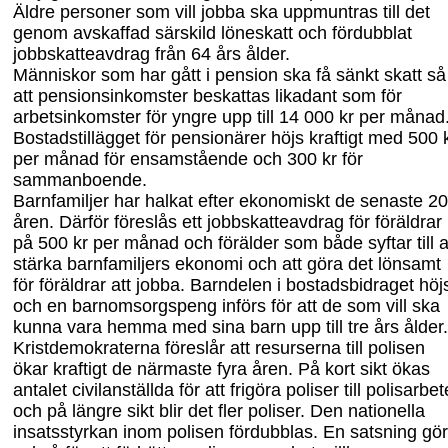
Äldre personer som vill jobba ska uppmuntras till det
genom avskaffad särskild löneskatt och fördubblat
jobbskatteavdrag från 64 års ålder.
Människor som har gått i pension ska få sänkt skatt så
att pensionsinkomster beskattas likadant som för
arbetsinkomster för yngre upp till 14
000 kr per månad
Bostadstillägget för pensionärer höjs kraftigt med 500 
per månad för ensamstående och 300 kr för
sammanboende.
Barnfamiljer har halkat efter ekonomiskt de senaste 20
åren. Därför föreslås ett jobbskatteavdrag för föräldrar
på 500 kr per månad och förälder som både syftar till a
stärka barnfamiljers ekonomi och att göra det lönsamt
för föräldrar att jobba. Barndelen i bostadsbidraget höj
och en barnomsorgspeng införs för att de som vill ska
kunna vara hemma med sina barn
upp till tre års ålder
.
Kristdemokraterna föreslår att resurserna till polisen
ökar kraftigt de närmaste fyra åren. På kort sikt ökas
antalet civilanställda för att frigöra poliser till polisarbet
och på längre sikt blir det fler poliser. Den nationella
insatsstyrkan inom polisen fördubblas. En satsning gö