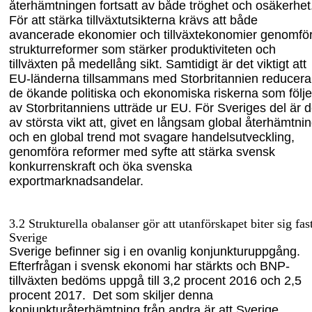
återhämtningen fortsatt av både tröghet och osäkerhet
För att stärka tillväxtutsikterna krävs att både
avancerade ekonomier och tillväxtekonomier genomfö
strukturreformer som stärker produktiviteten och
tillväxten på medellång sikt. Samtidigt är det viktigt att
EU-länderna tillsammans med Storbritannien reducera
de ökande politiska och ekonomiska riskerna som följe
av Storbritanniens utträde ur EU. För Sveriges del är d
av största vikt att, givet en långsam global återhämtni
och en global trend mot svagare handelsutveckling,
genomföra reformer med syfte att stärka svensk
konkurrenskraft och öka svenska
exportmarknadsandelar.
3
.2 Strukturella obalanser gör att utanförskapet biter sig fast
Sverige
Sverige befinner sig i en ovanlig konjunkturuppgång.
Efterfrågan i svensk ekonomi har stärkts och BNP-
tillväxten bedöms uppgå till 3,2 procent 2016 och 2,5
procent 2017. Det som skiljer denna
konjunkturåterhämtning från andra är att Sverige