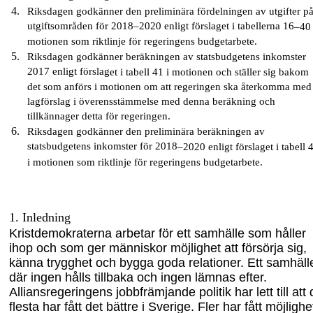
Riksdagen godkänner den preliminära fördelningen av utgifter p
utgiftsområden för 2018–2020 enligt förslaget i tabellerna 16
–
40 
motionen som riktlinje för regeringens budgetarbete.
Riksdagen godkänner beräkningen av statsbudgetens inkomster
2017 enligt förslag
et
i tabell 41
i motionen
och ställer sig bakom
det som anförs i motionen om att regeringen ska återkomma med
lagförslag i överensstämmelse med denna beräkning och
tillkännager detta för regeringen.
Riksdagen godkänner den preliminära beräkningen av
statsbudgetens inkomster för 2018
–
2020 enligt förslaget i tabell 
i motionen
som riktlinje för regeringens budgetarbete.
1.
Inledning
Kristdemokraterna arbetar för ett samhälle som
håller
ihop och som ger människor möjlighet
att försörja sig,
känna trygghet och bygga go
da relationer. Ett samhäll
där
ingen hålls tillbaka och ingen lämnas efter.
Alliansregeringens jobbfrämjande politik har lett till att
flesta har fått det bättre i Sverige. Fler har fått möjlighe