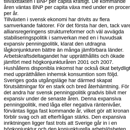
tillväxttakten i BNP per capita kraftigt. De kommande
åren väntas BNP per capita växa med under en proce
per år.
Tillväxten i svensk ekonomi har drivits av flera
samverkande faktorer. För det första har den, tack var
alliansregeringens strukturreformer och väl avvägda
stabiliseringspolitik i samverkan med en i huvudsak
expansiv penningpolitik, klarat den utdragna
lågkonjunkturen bättre än många jämförbara länder.
Arbetskraftsdeltagandet har upprätthållits och ökade
jämfört med högkonjunkturåren 2001 och 2007.
Hushållens disponibla inkomst har också ökat betydligt
med upprätthållen inhemsk konsumtion som följd.
Sveriges goda utgångsläge har därmed skapat
förutsättningar för en stark och bred återhämtning. För
det andra har svensk penningpolitik gradvis blivit mer
expansiv under de senaste åren. Denna expansiva
penningpolitik, med låga eller negativa räntenivåer,
förväntas ligga fast kommande år, vilket gör att kronan
förblir svag och att efterfrågan stärks. Den expansiva
inriktningen ligger fast trots att Sverige går in i en
högkonjunktur och den konjunkturella arbetslösheten