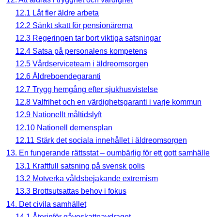
12.1 Låt fler äldre arbeta
12.2 Sänkt skatt för pensionärerna
12.3 Regeringen tar bort viktiga satsningar
12.4 Satsa på personalens kompetens
12.5 Vårdserviceteam i äldreomsorgen
12.6 Äldreboendegaranti
12.7 Trygg hemgång efter sjukhusvistelse
12.8 Valfrihet och en värdighetsgaranti i varje kommun
12.9 Nationellt måltidslyft
12.10 Nationell demensplan
12.11 Stärk det sociala innehållet i äldreomsorgen
13. En fungerande rättsstat – oumbärlig för ett gott samhälle
13.1 Kraftfull satsning på svensk polis
13.2 Motverka våldsbejakande extremism
13.3 Brottsutsattas behov i fokus
14. Det civila samhället
14.1 Återinför gåvoskatteavdraget