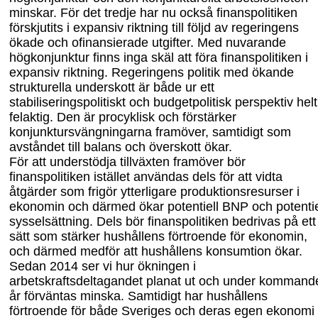
minskar. För det tredje har nu också finanspolitiken
förskjutits i expansiv riktning till följd av regeringens
ökade och ofinansierade utgifter. Med nuvarande
högkonjunktur finns inga skäl att föra finanspolitiken i
expansiv riktning. Regeringens politik med ökande
strukturella underskott är både ur ett
stabiliseringspolitiskt och budgetpolitisk perspektiv helt
felaktig. Den är procyklisk och förstärker
konjunktursvängningarna framöver, samtidigt som
avståndet till balans och överskott ökar
.
För att understödja tillväxten framöver bör
finanspolitiken istället användas dels för att vidta
åtgärder som frigör ytterligare produktionsresurser i
ekonomin och därmed ökar potentiell BNP och potentie
sysselsättning. Dels bör finanspolitiken bedrivas på ett
sätt som stärker hushållens förtroende för ekonomin,
och därmed medför att hushållens konsumtion ökar.
Sedan 2014 ser vi hur ökningen i
arbetskraftsdeltagandet planat ut och under kommand
år förväntas minska. Samtidigt har hushållens
förtroende för både Sveriges och deras egen ekonomi