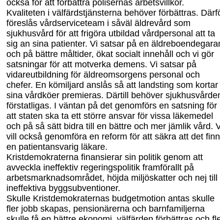
också för att förbättra polisernas arbetsvillkor.
Kvaliteten i välfärdstjänsterna behöver förbättras. Därf
föreslås vårdserviceteam i såväl äldrevård som
sjukhusvård för att frigöra utbildad vårdpersonal att ta
sig an sina patienter. Vi satsar på en äldreboendegaran
och på bättre måltider, ökat socialt innehåll och vi gör
satsningar för att motverka demens. Vi satsar på
vidareutbildning för äldreomsorgens personal och
chefer. En kömiljard anslås så att landsting som kortar
sina vårdköer premieras. Därtill behöver sjukhusvårde
förstatligas. I väntan på det genomförs en satsning för
att staten ska ta ett större ansvar för vissa läkemedel
och på så sätt
bidra till en bättre och mer jämlik vård. V
vill också genomföra en reform för att säkra att det fin
en patientansvarig läkare.
Kristdemokraterna finansierar sin politik genom att
avveckla ineffektiv regeringspolitik framförallt på
arbetsmarknadsområdet, höjda miljöskatter och nej till
ineffektiva byggsubventioner.
Skulle Kristdemokraternas budgetmotion antas skulle
fler jobb skapas, pensionärerna och barnfamiljerna
skulle få en bättre ekonomi, välfärden förbättras och fl