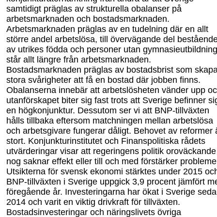
samtidigt präglas av strukturella obalanser på
arbetsmarknaden och bostadsmarknaden.
Arbetsmarknaden präglas av en tudelning där en allt
större andel arbetslösa, till övervägande del beståend
av utrikes födda och personer utan gymnasieutbildning
står allt längre från arbetsmarknaden.
Bostadsmarknaden präglas av bostadsbrist som skapa
stora svårigheter att få en bostad där jobben finns.
Obalanserna innebär att arbetslösheten vänder upp o
utanförskapet biter sig fast trots att Sverige befinner sig
en högkonjunktur. Dessutom ser vi att BNP-tillväxten
hålls tillbaka eftersom matchningen mellan arbetslösa
och arbetsgivare fungerar dåligt. Behovet av reformer 
stort. Konjunkturinstitutet och Finanspolitiska rådets
utvärderingar visar att regeringens politik oroväckande
nog saknar effekt eller till och med förstärker probleme
Utsikterna för svensk ekonomi stärktes under 2015 oc
BNP-tillväxten i Sverige uppgick 3,9 procent jämfört m
föregående år. Investeringarna har ökat i Sverige sed
2014 och varit en viktig drivkraft för tillväxten.
Bostadsinvesteringar
och näringslivets övriga