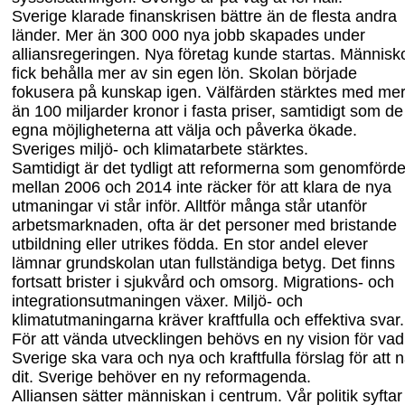
Sverige klarade finanskrisen bättre än de flesta andra
länder. Mer än 300 000 nya jobb skapades under
alliansregeringen. Nya företag kunde startas. Människ
fick behålla mer av sin egen lön. Skolan började
fokusera på kunskap igen. Välfärden stärktes med me
än 100 miljarder kronor i fasta priser, samtidigt som de
egna möjligheterna att välja och påverka ökade.
Sveriges miljö- och klimatarbete stärktes.
Samtidigt är det tydligt att reformerna som genomförd
mellan 2006 och 2014 inte räcker för att klara de nya
utmaningar vi står inför. Alltför många står utanför
arbetsmarknaden, ofta är det personer med bristande
utbildning eller utrikes födda. En stor andel elever
lämnar grundskolan utan fullständiga betyg. Det finns
fortsatt brister i sjukvård och omsorg. Migrations- och
integrationsutmaningen växer. Miljö- och
klimatutmaningarna kräver kraftfulla och effektiva svar.
För att vända utvecklingen behövs en ny vision för vad
Sverige ska vara och nya och kraftfulla förslag för att 
dit. Sverige behöver en ny reformagenda.
Alliansen sätter människan i centrum. Vår politik syftar