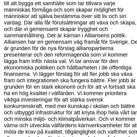
till att bygga ett samhälle som tar tillvara varje
människas förmåga och som skapar möjlighet för
människor att själva bestämma över sitt liv och sin
vardag. Där alla får förutsättningar att växa och skapa,
och där vi gemensamt skapar trygghet och
sammanhållning. Det är kärnan i Alliansens politik.
Alliansen har en gemensam väg framåt för Sverige. D
är grunden för de nya förslag allianspartierna
presenterar och den reformagenda som vi kommer
lägga fram inför nästa val. Vi tar ansvar för den
ekonomiska politiken och hållbarheten i de offentliga
finanserna. Vi lägger förslag för att fler jobb ska växa
fram och integrationen ska fungera bättre. Fler jobb är
grunden för en stark ekonomi och för att vi fortsatt ska
ha en hög kvalitet i välfärden. Vi kommer prioritera
viktiga investeringar för att stärka svensk
konkurrenskraft, med mer kunskap i skolan och bättre
och utbyggd infrastruktur för att knyta ihop hela vårt la
och minska miljö- och klimatpåverkan. Och vi kommer
värna och utveckla välfärdens kärnverksamheter för at
möta de krav på kvalitet, tillgänglighet och valfrihet so