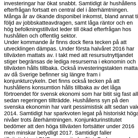
investeringar har ökat snabbt. Samtidigt är hushållens
efterfrågan fortsatt en central del i återhämtningen.
Många år av ökande disponibel inkomst, bland annat til
följd av jobbskatteavdragen, samt låga räntor och en
hög befolkningstillväxt leder till ökad efterfrågan hos
hushållen och offentlig sektor.
Under kommande år finns dock flera tecken på att
utvecklingen dämpas. Under första halvåret 2016 har
tillväxten mattats av. I takt med att resursutnyttjandet
stiger begränsas de lediga resurserna i ekonomin och
tillväxten hålls tillbaka. Också investeringstakten matt
av då Sverige befinner sig längre fram i
konjunkturcykeln. Det finns också tecken på att
hushållens konsumtion hålls tillbaka av det låga
förtroendet för svensk ekonomi som har bitit sig fast all
sedan regeringen tillträdde. Hushållens syn på den
svenska ekonomin har varit pessimistisk allt sedan val
2014. Samtidigt har sparkvoten legat på historiskt hög
nivåer trots återhämtningen. Konjunkturinstitutet
bedömer att den höga tillväxten fortsätter under 2016
men minskar betydligt 2017. Samtidigt faller