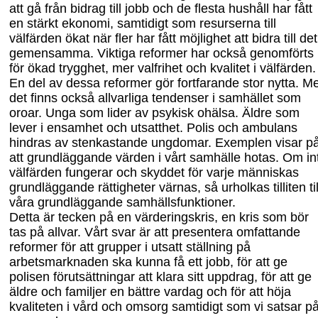
att gå från bidrag till jobb och de flesta hushåll har fått
en stärkt ekonomi, samtidigt som resurserna till
välfärden ökat när fler har fått möjlighet att bidra till det
gemensamma. Viktiga reformer har också genomförts
för ökad trygghet, mer valfrihet och kvalitet i välfärden.
En del av dessa reformer gör fortfarande stor nytta. M
det finns också allvarliga tendenser i samhället som
oroar. Unga som lider av psykisk ohälsa. Äldre som
lever i ensamhet och utsatthet. Polis och ambulans
hindras av stenkastande ungdomar. Exemplen visar p
att grundläggande värden i vårt samhälle hotas. Om in
välfärden fungerar och skyddet för varje människas
grundläggande rättigheter värnas, så urholkas tilliten til
våra grundläggande samhällsfunktioner.
Detta är tecken på en värderingskris, en kris som bör
tas på allvar. Vårt svar är att presentera omfattande
reformer för att grupper i utsatt ställning på
arbetsmarknaden ska kunna få ett jobb, för att ge
polisen förutsättningar att klara sitt uppdrag, för att ge
äldre och familjer en bättre vardag och för att höja
kvaliteten i vård och omsorg samtidigt som vi satsar p