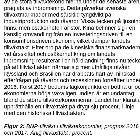
av de stora tillväxtekonomierna under de senaste åren
präglats av inbromsning. Detta påverkar svenska
tillväxtmarknader med särskild tyngdvikt på
industriproduktion och råvaror. Vissa tecken på ljusnin
finns, men osäkerheten är stor. Kina befinner sig i en
känslig omvandling från en investeringsdriven till
en
konsumtionsdriven ekonomi, vilket dämpar landets
tillväxttakt. Efter oro på de kinesiska finansmarknader
vid årsskiftet och osäkerhet kring om landets
inbromsning resulterar i en hårdlandning finns nu teck
på att tillväxttakten närmar sig mer uthålliga nivåer.
Ryssland och Brasilien har drabbats hårt av minskad
efterfrågan på råvaror och recessionen fortsätter unde
2016. Först 2017 bedöms lågkonjunkturen bottna ur o
ekonomierna börja växa igen. Indien är ett undantag
bland de större tillväxtekonomierna. Landet har klarat a
upprätthålla en tillväxttakt på drygt sju procent, i linje
med den historiska tillväxttakten.
Figur
2
:
BNP-tillväxt i tillväxtekonomier, prognos 2016
och 2017. Årlig tillväxttakt i procent.