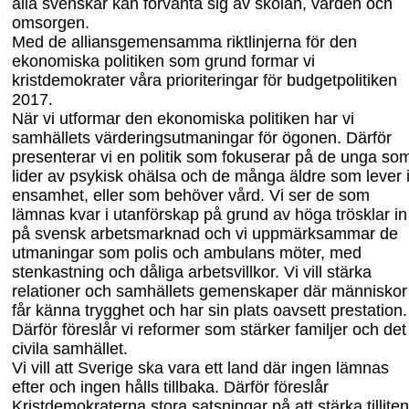
alla
svenskar kan förvänta sig av skolan, vården och
omsorgen.
Med de alliansgemensamma riktlinjerna för den
ekonomiska politiken som grund formar vi
k
ristdemokrater våra prioriteringar för budgetpolitiken
2017.
När vi utformar den ekonomiska politiken har vi
samhällets värderingsutmaningar för ögonen. Därför
presenterar vi en politik som fokuserar på de unga so
lider av psykisk ohälsa och de många äldre som lever 
ensamhet, eller som behöver
vård. Vi ser de som
lämnas kvar i utanförskap på grund av höga trösklar in
på svensk arbetsmarknad och vi uppmärksammar de
utmaningar som polis och ambulans möter, med
stenkastning och dåliga arbetsvillkor. Vi vill stärka
relationer och samhällets gemenskaper där människor
får känna trygghet och har sin plats oavsett prestation.
Därför föreslår vi reformer som stärker familjer och det
civila samhället.
Vi vill att Sverige ska vara ett land där ingen lämnas
efter och ingen hålls tillbaka. Därför föreslår
Kristdemokraterna
stora satsningar på att stärka tilliten