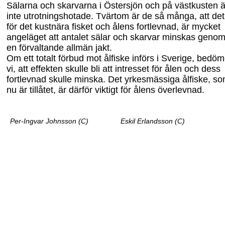
Sälarna oc
h skarvarna i Östersjön och på v
ästkusten ä
inte utrotningshotade. Tvärtom är de så många, att det
för det kustnära fisket och ålens fortlevnad, är mycket
angeläget att antalet sälar och skarvar minskas geno
en förvaltande allmän jakt.
Om ett totalt förbud mot ålfiske införs i Sverige, bedö
m
vi, att effekten skulle bli
att intresset för ålen och dess
fortlevnad skulle minska. Det yrkesmässiga ålfiske, s
nu är tillåtet, är därför viktigt för ålens överlevnad.
Per-Ingvar Johnsson (C)
Eskil Erlandsson (C)