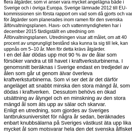
flera åtgärder, som vi anser vara mycket angelägna både i
Sverige och i övriga Europa. Sverige lämnade 2012 till EU-
kommissionen sin första rapport om vad som då gjorts och va
för åtgärder som planerades inom ramen för den svenska
ålförvaltningsplanen. Havs- och vattenmyndigheten har i
december 2015 färdigställt en utredning om
Ålförvaltningsplanen. Utredningen visar att målet, om att 40
procent av ursprungligt bestånd ska kunna t
a sig till lek, kan
uppnås om 5–
10 år. Men för detta krävs åtgärder.
I en del åar dödas upp mot 90 % av de ålar som
försöker vandra ut till havet i kraftverksturbinerna. I
genomsnitt beräknas i Sverige endast en tredjedel av
ålen som går ut genom älvar överleva
kraftverksturbinerna. Som vi ser det är det därför
angeläget att snabbt minska den stora mängd ål, som
dödas i kraftverken. Dessutom behövs en ökad
utsättning av ålyngel och en minskning av den stora
mängd ål som äts upp av sälar och skarvar.
Enligt en utre
dning, som gjordes av Sveriges
l
antbruksuniversitet för några år sedan, beräknades
enbart knubbsälarna på Sveriges västkust äta upp lika
mycket ål som motsvarar hela den det svenska ålfiske