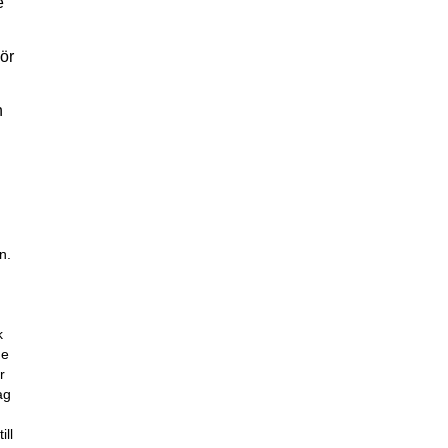
e
ör
n
n.
k
de
r
ag
ill