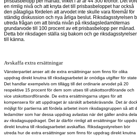
prisbasbelop
p per månad, vilket i år är 44 3
00 kronor. Det vor
en rimlig nivå och att knyta det till prisbasbeloppet har också
den påtagliga fördelen att arvodet inte skulle vara föremål för
ständig diskussion och nya årliga beslut.
Riksdagsstyrelsen b
utreda frågan om att binda nivån på riksdagsledamöternas
grundarvode till 100 procent av ett prisbasbelopp per månad
.
Detta bör riksdagen ställa sig bakom och ge
riksdagsstyrelse
till känna
.
Avskaffa extra ersättningar
Vänsterpartiet anser att de extra ersättningar som finns för olika
uppdrag direkt knutna till riksdagsarbetet är onödiga utgifter för state
Det handlar exempelvis om tillägg till det ordinarie arvodet på 20
respektive 15 procent för dem som utses till utskottsordförande och
vice utskottsordförande. De extra ersättningar
na utges för att
kompensera för att
uppdraget
är särskilt arbetskrävande. Det är doc
möjligt för partierna att fördela arbetet inom riksdagsgruppen så att 
ledamöter som har dessa uppdrag avlastas när det gäller andra dela
av riksdagsuppdraget. D
et är därför
rimligt att ersättningar för uppdr
direkt knutna
till riksdagsarbetet avskaffas. Riksdagsstyrelsen bör
utreda hur de extra ersättningar som finns för uppdrag direkt knutna t