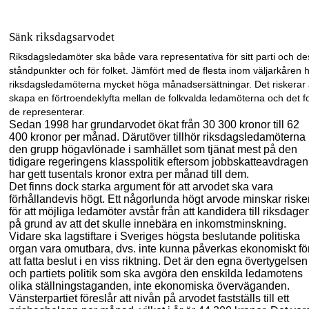
Sänk riksdagsarvodet
Riksdagsledamö
t
er
ska
både
vara representativ
a
för sitt parti och d
ståndpunkter och
för
folket. Jämfört med de flesta inom väljarkåren 
riksdagsledamöterna mycket höga månadsersättningar. Det riskerar 
skapa en förtroendeklyfta mellan de folkvalda ledamöterna och det f
de representerar.
Sedan 1998 har grundarvodet ökat från 30 300 kronor till 62
400 kronor per månad. Därutöver tillhör riksdagsledamöterna
den grupp högavlönade i samhället som tjänat mest på den
tidigare
regeringens klasspolitik eftersom jobbskatteavdragen
har gett tusentals kronor extra per månad till dem.
Det finns dock starka argument för att arvodet ska vara
förhållandevis högt. Ett någorlunda högt arvode minskar riske
för att möjliga ledamöter avstår från att kandidera till riksdage
på grund av att det skulle innebära en inkomstminskning.
Vidare ska lagstiftare i Sveriges högsta beslutande
politiska
organ vara omutbara, dvs. inte kunna påverkas ekonomiskt fö
att fatta beslut i en viss riktning. Det är den egna övertygelsen
och partiets politik som ska avgöra den enskilda ledamotens
olika ställningstaganden, inte ekonomiska överväganden.
Vänsterpartiet föreslår att nivån på arvodet fastställs till ett