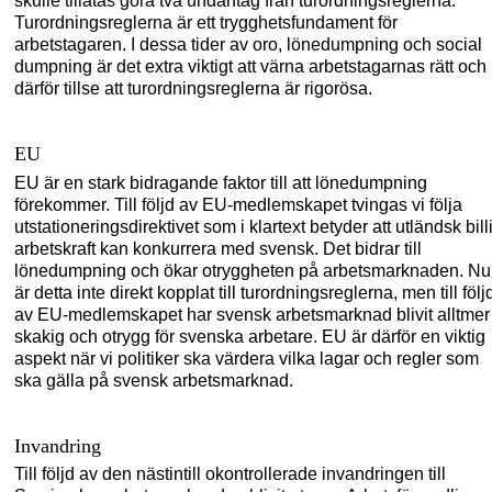
skulle tillåtas göra två undantag från turordningsreglerna.
Turordningsreglerna är ett trygghe
tsfundament för
arbetstagaren. I
dessa tider av oro
,
lönedumpning och social
dumpning är det extra viktigt att värna arbetstagarnas rätt och
därför tillse att turordningsreglerna är rigorösa.
EU
EU är en stark bidragande faktor til
l att lönedumpning
förekommer. T
ill följd av EU-medlemskapet tvingas vi följa
utstationeringsdirektivet som i klartext betyder att utländsk bill
arbetskraft kan konkurrera med svensk. Det bidrar till
lönedumpning och ökar otryggheten på arbetsmarknaden.
Nu
är detta inte direkt kopplat till turordningsreglerna, men till följ
av EU-medlemskapet har svensk arbetsmarknad blivit alltmer
skakig och otrygg för svenska arbetare.
EU är därför en viktig
aspekt när vi politiker ska värdera vilka lagar och regler som
ska gälla på svensk arbetsmarknad.
Invandring
Till följd av den nästintill okontrollerade invandringen till