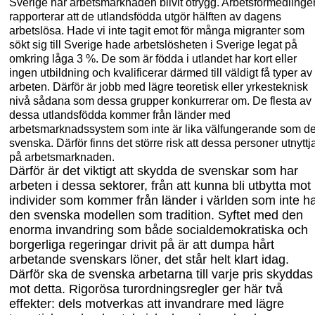
Sverige har arbetsmarknaden blivit otrygg. A
rbetsförmedlinge
rapporterar att de
utlandsfödda
utgör hälften av dagens
arbetslösa
. H
ade
vi inte
tagit emot för många migranter
som
sökt sig
till Sverige
hade
arbetslö
sheten i Sverige legat på
omkring
låga 3
%. De
som är födda i utlandet har kort eller
ingen
utbildning och kvalificerar därmed till väldigt få typer av
a
rbeten. Därför är
jobb med lägre teoretisk eller yrkesteknisk
nivå sådana som dessa grupper konkurrerar om. De flesta av
dessa utlandsfödda kommer från länder med
arbetsmarknadssystem som inte är lika välfungerande som de
svenska. Därför finns det större risk att dessa personer utnyttj
på arbetsmarknaden.
Därför är det viktigt att skydda de svenskar som har
arbeten
i dessa sektorer,
från att kunna bli utbytta mot
individer som kommer från länder i
världen som inte h
den svenska modellen som tradition. Syftet med den
enorma invandring som både socialdemokratiska och
borgerliga regeringar drivit på är att dumpa hårt
arbetande svenskars löner
, det står helt klart idag
.
Därför ska de svenska arbetarna till
varje pris skyddas
mot detta. R
ig
orösa turordningsregler g
er här två
effekter: d
els motverkas att invandrare med lägre