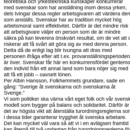
teoretiska och yrkestekniska kunskaper konkurrerar
med svenskar som har anställning inom dessa yrken
,
dels
tvingar
dessa regler
arbe
tsgivaren att värdera de
som anställs
. S
venskar har av tradition mycket hög
arbetsmoral samt effektivitet.
Därför är det mindre risk
att
arbetsgivare väljer en person som de är mindre
säkra på kan leverera önskvärt resultat
,
om de vet att 
riskerar att få svårt att göra sig av med denna person
.
Detta då
de enligt lag blir tvungna att dras med
personen ifråga efter att
t.ex.
provanställningsperioden
är över.
Svenskar får här en konkurrensfördel gentemo
den individ från ett annat land som bara nöjer sig med
att få ett jobb – oavsett lönen.
Per Albin Hansson
, Folkhemmets grundare,
sade en
gång:
”Sverige åt svenskarna och svenskarna åt
Sverige
.”
Vi som politiker ska värna vårt eget folk och vår svens
modell som bygger på balans och solidaritet. Därför är
det av högsta vikt att återställa turordningsreglerna s
i dessa tider garanterar trygghet åt svenska arbetare.
Det kan mycket väl vara så att vi i en avlägsen framtid
kan återgå till två undantag från turordningsreglerna fö