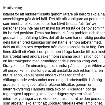
Motivering
Istället för att rektorer tillsätts genom lärare på berörd skola ha
utvecklingen gått åt fel håll. Det blir allt vanligare att personer
som innehar olika positioner har blivit tillsatta ”utifrån” av
personer som inte har rätt insyn för att förstå de behov som fi
för berörd position. Detta har inneburit flera problem och för e
god sammanhållning krävs det att de som har en viktig positi
dels har en bred kunskap om det han
eller hon arbetar med,
dels
att tilliten och respekten från övriga anställda är hög. Det
finns därtill ett värde i om personen i fråga kanske till och med
har arbetat med andra saker inom samma organisation och h
en lärarbakgrund med grundläggande kunskap kring vad
läraryrket har för utmaningar och andra påfrestningar. Vikten 
att personkemin ska fungera, att anställda och rektorn har en
bra relation, kan ej heller underskattas för att få en
välfungerande verksamhet med en god arbetsmiljö. I så hög
grad som möjligt bör alltså rektorer tillsättas genom en
internrekrytering i landets olika skolor. Riksdagen bör ge
regeringen i uppdrag att se över dagens system så att fler
internrekryteringar av rektorer sker just internt av den persona
som arbetar i skolan för att uppdrag tilldelas efter lämplighet,