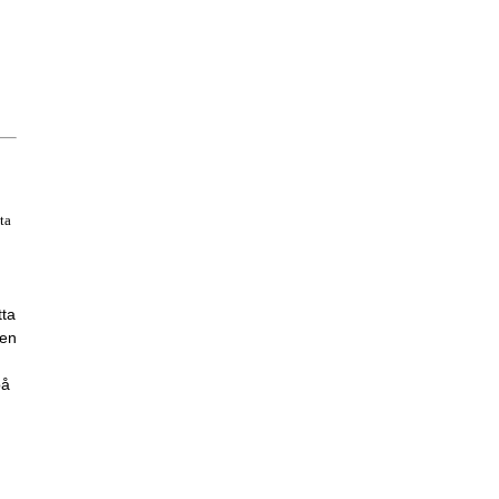
ta
tta
ren
å