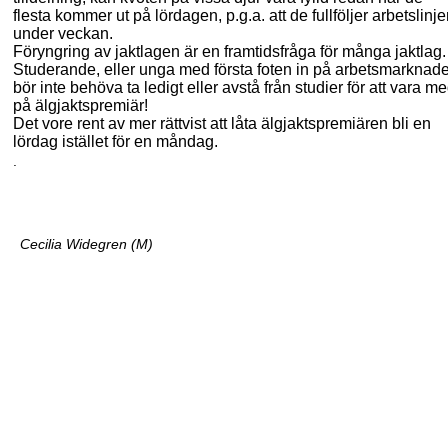
flesta kommer ut på lördagen,
p.g.a.
att de fullföljer arbetslinj
under veckan.
Föryngring av jaktlagen är en framtidsfråga för många jaktlag.
Studerande, eller unga med första foten in på arbetsmarknad
bör inte behöva ta ledigt eller avstå från studier för att vara m
på
älgjaktspremiär
!
Det vore rent av mer rättvist att låta
älgjaktspremiären
bli en
lördag istället för en måndag.
.
Cecilia Widegren (M)