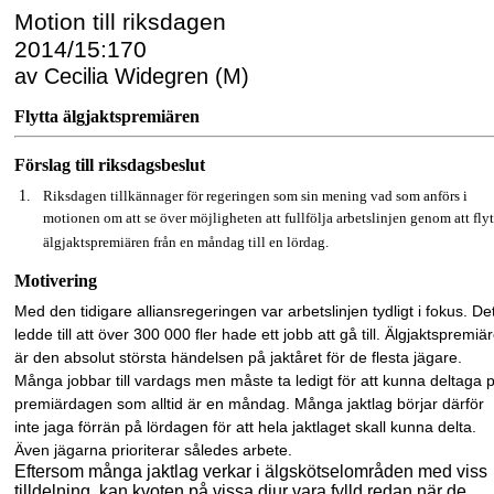
Motion till riksdagen
2014/15:170
av Cecilia Widegren (M)
Flytta älgjaktspremiären
Förslag till riksdagsbeslut
Riksdagen tillkännager för regeringen som sin mening vad som anförs i
motionen om att se över möjligheten att fullfölja arbetslinjen genom att flyt
älgjaktspremiären
från en måndag till en lördag.
Motivering
Med den tidigare alliansregeringen var arbetslinjen tydligt i fokus. De
ledde till att över 300
000 fler hade ett jobb att gå till.
Älgjaktspremiä
är den absolut största händelsen på jaktåret för de flesta jägare
.
M
ånga jobbar till vardags
men måste ta ledigt för att kunna
deltaga
p
premiärdagen som alltid är en måndag. Många jaktlag börjar därför
inte jaga förrän på lördagen för att hela jaktlaget skall kunna delta.
Även jägarna prioriterar således arbete.
Eftersom många jaktlag verkar i älgskötselområden med viss
tilldelning, kan kvoten på vissa djur vara fylld redan när de