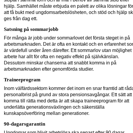
hjälp. Samhället måste erbjuda en palett av olika lösningar fö
att få bukt med ungdomsarbetslösheten, och stöd och hjälp s
ges från dag ett.
Satsning på sommarjobb
För många är jobb under sommarlovet det första steget in på
arbetsmarknaden. Det är ofta en kontakt och en erfarenhet s
är värdefull under åren
därefter. Ett sommarlov utan möjlighet t
arbete har allt för ofta en negativ effekt på självkänslan.
Dessutom minskar chanserna att snabbt komma in på
arbetsmarknaden efter genomförda studier.
Traineeprogram
Inom välfärdssektorn kommer det inom en snar framtid att råd
personalbrist på grund av stora pensionsavgångar. Ett sätt att
komma till rätta med detta är att skapa traineeprogram för att
underlätta generationsväxlingen och säkerställa
kunskapsöverföring mellan generationer.
90-dagarsgarantin
Ungdomar som blivit arbetslösa ska senast efter 90 dagar