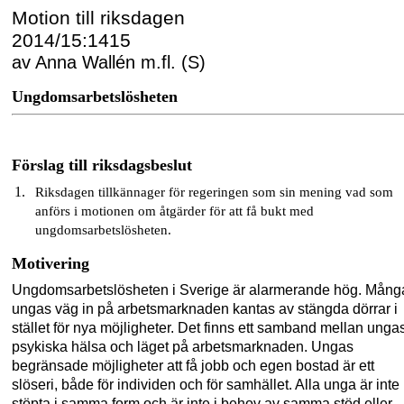
Motion till riksdagen
2014/15:1415
av Anna Wallén m.fl. (S)
Ungdomsarbetslösheten
Förslag till riksdagsbeslut
Riksdagen tillkännager för regeringen som sin mening vad som
anförs i motionen om åtgärder för att få bukt med
ungdomsarbetslösheten.
Motivering
Ungdomsarbetslösheten i Sverige är alarmerande hög. Mång
ungas väg in på arbetsmarknaden kantas av stängda dörrar i
stället för nya möjligheter. Det finns ett samband mellan unga
psykiska hälsa och läget på arbetsmarknaden. Ungas
begränsade möjligheter att få jobb och egen bostad är ett
slöseri, både för individen och för samhället. Alla unga är inte
stöpta i samma form och är inte i behov av samma stöd eller