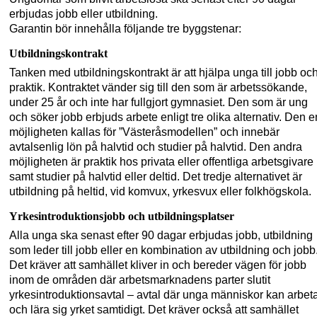
erbjudas jobb eller utbildning.
Garantin bör innehålla följande tre byggstenar:
Utbildningskontrakt
Tanken med utbildningskontrakt är att hjälpa unga till jobb oc
praktik. Kontraktet vänder sig till den som är arbetssökande,
under 25 år och inte har fullgjort gymnasiet. Den som är ung
och söker jobb erbjuds arbete enligt tre olika alternativ. Den 
möjligheten kallas för ”Västeråsmodellen” och innebär
avtalsenlig lön på halvtid och studier på halvtid. Den andra
möjligheten är praktik hos privata eller offentliga arbetsgivare
samt studier på halvtid eller deltid. Det tredje alternativet är
utbildning på heltid, vid
komvux
,
yrkesvux
eller folkhögskola.
Yrkesintroduktionsjobb och utbildningsplatser
Alla unga ska senast efter 90 dagar erbjudas jobb, utbildning
som leder till jobb eller en kombination av utbildning och jobb
Det kräver att samhället kliver in och bereder vägen för jobb
inom de områden där arbetsmarknadens parter slutit
yrkesintroduktionsavtal – avtal där unga människor kan arbet
och lära sig yrket samtidigt. Det kräver också att samhället