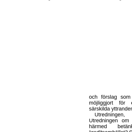
och förslag som
möjliggjort fö
särskilda yttrande
Utredningen
Utredningen om ö
härmed betä