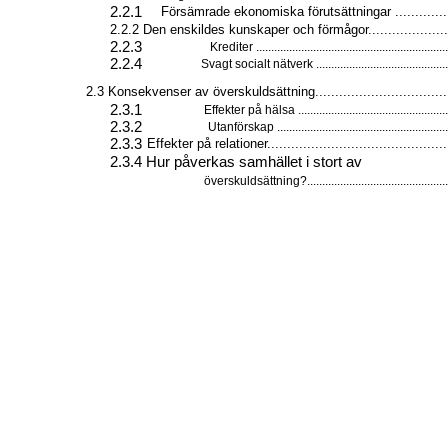
2.2.1
Försämrade ekonomiska förutsättningar ...............
2.2.2 Den enskildes kunskaper och förmågor....................
2.2.3
Krediter ................................................................
2.2.4
Svagt socialt nätverk .............................................
2.3 Konsekvenser av överskuldsättning..................................
2.3.1
Effekter på hälsa ...................................................
2.3.2
Utanförskap ..........................................................
2.3.3
Effekter på relationer.............................................
2.3.4 Hur påverkas samhället i stort av
överskuldsättning?................................................