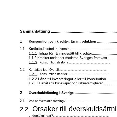
Sammanfattning ...............................................................
1
Konsumtion och krediter. En introduktion ...................
1.1
Kortfattad historisk översikt.............................................
1.1.1 Tidiga förhållningssätt till krediter.........................
1.1.2 Krediter under det moderna Sveriges framväxt ........
1.1.3
Konsumtionshistoria ....................................................
1.2
Kortfattad teoriöversikt...........................................................
1.2.1
Konsumtionsteorier .....................................................
1.2.2 Låna till investeringar eller till konsumtion ...........
1.2.3 Hushållens kunskaper och räknefärdigheter .............
2
Överskuldsättning i Sverige ........................................
2.1
Vad är överskuldsättning? .......................................................
Orsaker till överskuldsättni
2.2
undersökningar?.......................................................................