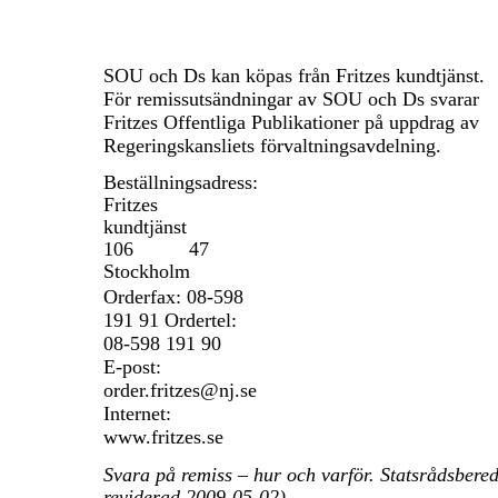
SOU och Ds kan köpas från Fritzes kundtjänst.
För remissutsändningar av SOU och Ds svarar
Fritzes Offentliga Publikationer på uppdrag av
Regeringskansliets förvaltningsavdelning.
Beställningsadress:
Fritzes
kundtjänst
106 47
Stockholm
Orderfax:
08-598
191 91 Ordertel:
08-598
191 90
E-post:
order.fritzes@nj.se
Internet:
www.fritzes.se
Svara på remiss – hur och varför. Statsrådsber
reviderad
2009-05-02)