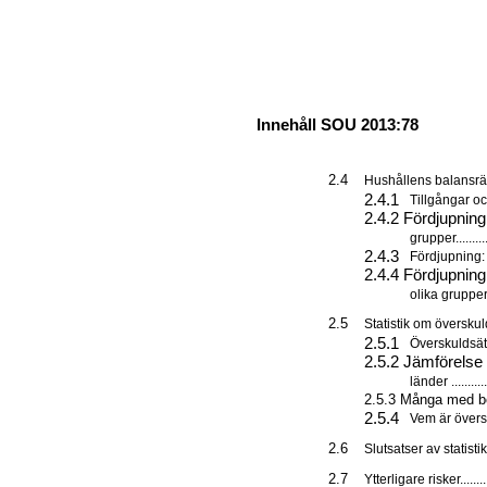
Innehåll SOU 2013:78
2.4
Hushållens balansräkning ....
2.4.1
Tillgångar och sku
2.4.2 Fördjupning:
grupper..............
2.4.3
Fördjupning: Bosta
2.4.4 Fördjupnin
olika grupper ......
2.5
Statistik om överskuldsättni
2.5.1
Överskuldsättning
2.5.2 Jämförelse
länder ...............
2.5.3 Många med begr
2.5.4
Vem är överskuldsa
2.6
Slutsatser av statistik ........
2.7
Ytterligare risker...............