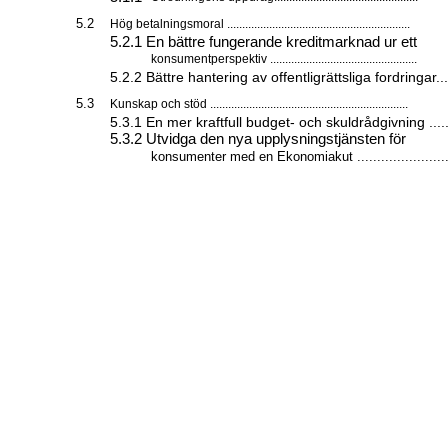
5.2
Hög betalningsmoral .............................................................
5.2.1 En bättre fungerande kreditmarknad ur ett
konsumentperspektiv .................................................
5.2.2 Bättre hantering av offentligrättsliga fordringar....
5.3
Kunskap och stöd ..................................................................
5.3.1 En mer kraftfull budget- och skuldrådgivning ......
5.3.2 Utvidga den nya upplysningstjänsten för
konsumenter med en Ekonomiakut .......................