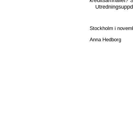
kreditsamhället?
S
Utredningsuppdr
Stockholm i novem
Anna Hedborg