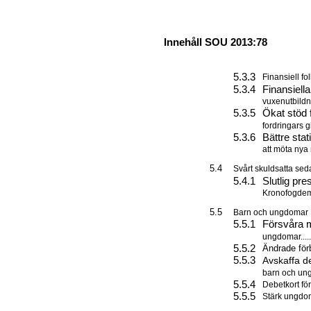
Innehåll SOU 2013:78
5.3.3
Finansiell folkbil
5.3.4
Finansiell
vuxenutbildning o
5.3.5
Ökat stöd f
fordringars giltigh
5.3.6
Bättre stat
att möta nya risker
5.4
Svårt skuldsatta sedan lång 
5.4.1
Slutlig pre
Kronofogdemyndigh
5.5
Barn och ungdomar ............
5.5.1
Försvåra m
ungdomar............
5.5.2
Ändrade förb
5.5.3
Avskaffa d
barn och ungdomar 
5.5.4
Debetkort för barn.
5.5.5
Stärk ungdomars 