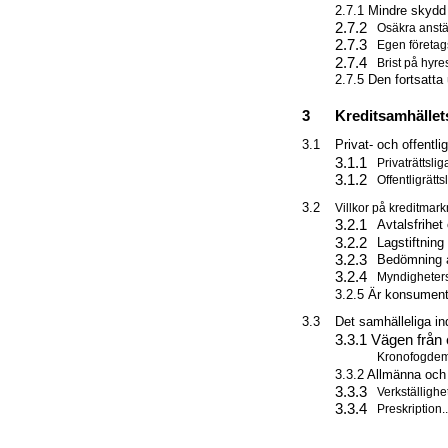
2.7.1 Mindre skydd 
2.7.2
Osäkra anställninga
2.7.3
Egen företagsamhet
2.7.4
Brist på hyresrätte
2.7.5 Den fortsatta
3
Kreditsamhällets infr
3.1
Privat- och offentligrät
3.1.1
Privaträttsliga sku
3.1.2
Offentligrättsliga
3.2
Villkor på kreditmarknaden...
3.2.1
Avtalsfrihet 
3.2.2
Lagstiftning 
3.2.3
Bedömning av 
3.2.4
Myndigheters ans
3.2.5 Är konsumenten 
3.3
Det samhälleliga indri
3.3.1 Vägen från e
Kronofogdemyndigh
3.3.2 Allmänna och ensk
3.3.3
Verkställighet .....
3.3.4
Preskription.........