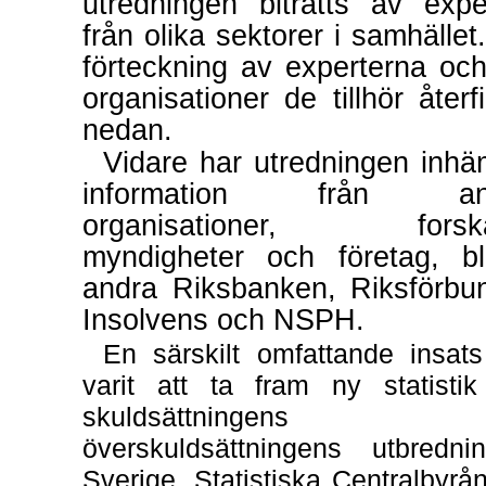
utredningen biträtts av expe
från olika sektorer i samhället
förteckning av experterna oc
organisationer de tillhör återf
nedan.
Vidare har utredningen inhä
information från an
organisationer, forska
myndigheter och företag, b
andra Riksbanken, Riksförbu
Insolvens och NSPH.
En särskilt omfattande insats
varit att ta fram ny statisti
skuldsättningens 
överskuldsättningens utbredni
Sverige. Statistiska Centralbyrå