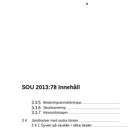
8
SOU 2013:78 Innehåll
3.3.5
Betalningsanmärkningar.............................................
3.3.6
Skuldsanering ..............................................................
3.3.7
Inkassobolagen ...........................................................
3.4
Jämförelser med andra länder................................................
3.4.1 Synen på skulder i olika länder ...............................