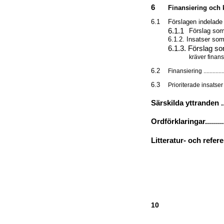
6
Finansiering och kon
6.1
Förslagen indelade ef
6.1.1
Förslag som k
6.1.2. Insatser som 
6.1.3. Förslag s
kräver finansiering
6.2
Finansiering ....................
6.3
Prioriterade insatser .........
Särskilda yttranden ..........
Ordförklaringar................
Litteratur- och referenslista
10