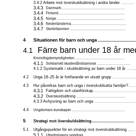
3.4.2 Arbete mot överskuldsättning i andra länder ...........
3.4.3
Danmark......................................................................
3.4.4
Finland.........................................................................
3.4.5
Norge...........................................................................
3.4.6
Nederländerna.............................................................
3.4.7
Storbritannien .............................................................
4
Situationen för barn och unga ................................
Färre barn under 18 år me
4.1
Kronofogdemyndigheten ......................................................
4.1.1
Solidariskt skadeståndsansvar ....................................
4.1.2 Systematik i skuldsättning av barn under 18 år .......
4.2
Unga
18–25
år är fortfarande en utsatt grupp ...................
4.3
Hur påverkas barn och unga i överskuldsatta familjer?......
4.3.1
Fattigdom och utanförskap....................................
4.3.2
Överskuldsättning ......................................................
4.3.3 Avhysning av barn och unga ..................................
4.4
Ungdomars kunskaper ..........................................................
5
Strategi mot överskuldsättning...................................
5.1
Utgångspunkter för en strategi mot överskuldsättning ......
5.1.1
Utredningens uppdrag................................................