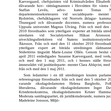
Kaevergaard, chefsjuristen vid Kriminalvården Elisabeth
dåvarande hov- rättslagmannen i Hovrätten för västra 
Staffan Levén, advo- katen Tomas Nil
departementssekreteraren vid socialdeparte- mentet
Rydström, chefsåklagaren vid Norrorts åklagar- kamm
Thunegard och dåvarande docenten, numera professor
Uppsala universitet Magnus Ulväng. Från och med den
2010 förordnades som ytterligare experter att biträda utre
utredaren vid Socialstyrelsen Håkan Aronss
utvecklingsdirektören vid Statens institutionsstyrel
Åkesson. Från och med den 11 oktober 2010 förordna
ytterligare expert att biträda utredningen rådmann
Södertörns tingsrätt
Marie-Louise
Ollén. Genom beslut 
april 2011 entledigades Susanne Kaevergaard, med verk
och med den 1 maj 2011, och i hennes ställe föror
ämnesrådet vid justitiedeparte- mentet Clara Ahlqvist, med
från och med den 1 maj 2011.
Som ledamöter i en till utredningen knuten parlame
referensgrupp förordnades från och med den 5 oktober 2
varande riksdagsledamoten Helena Bargholtz, Folkp
liberalerna, dåvarande riksdagsledamoten Inger Dav
Kristdemokraterna, riksdagsledamoten Krister Hamma
Moderata samlingspartiet, då juridikstuderande, numera jur.
Madeleine Jonsson, Miljö-