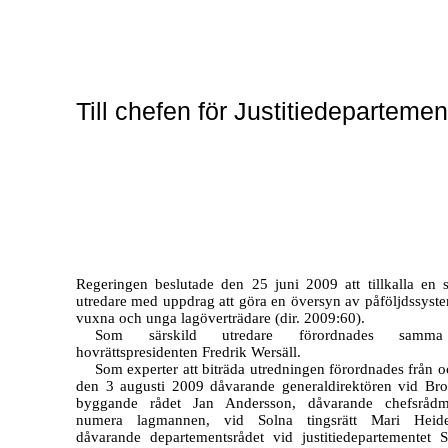
Till chefen för Justitiedepartemen
Regeringen beslutade den 25 juni 2009 att tillkalla en s
utredare med uppdrag att göra en översyn av påföljdssyste
vuxna och unga lagöverträdare (dir. 2009:60).
Som särskild utredare förordnades samm
hovrättspresidenten Fredrik Wersäll.
Som experter att biträda utredningen förordnades från 
den 3 augusti 2009 dåvarande generaldirektören vid Brot
byggande rådet Jan Andersson, dåvarande chefsrådm
numera lagmannen, vid Solna tingsrätt Mari Heide
dåvarande departementsrådet vid justitiedepartementet 