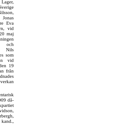
 Lager,
Sverige
sson,
 Jonas
are Eva
n, vid
 20 maj
dningen
on och
se Nils
des som
en vid
den 19
an från
dnades
 verkan
ntarisk
009 då-
artiet
idson,
rbergh,
 kand.,