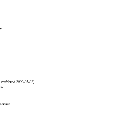
av
, reviderad
2009-05-02)
ss.
service.