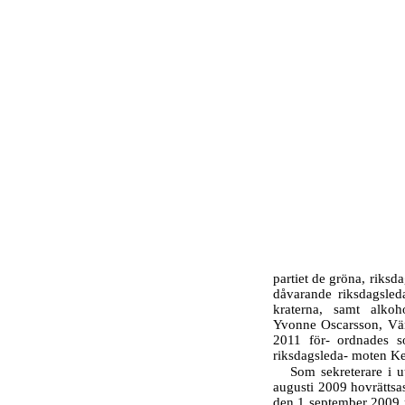
partiet de gröna, riksd
dåvarande riksdagsled
kraterna, samt alkoh
Yvonne Oscarsson, Vän
2011 för- ordnades so
riksdagsleda- moten Ke
Som sekreterare i 
augusti 2009 hovrätts
den 1 september 2009 