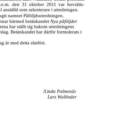
.o.m. den 31 oktober 2011 var hovrätts-
 anställd som sekreterare i utredningen.
agit namnet Påföljdsutredningen.
mnar härmed betänkandet
Nya påföljder
rna har ställt sig bakom utredningens
slag. Betänkandet har därför formulerats i
 är med detta slutfört.
/Linda Palmenäs
Lars Wallinder