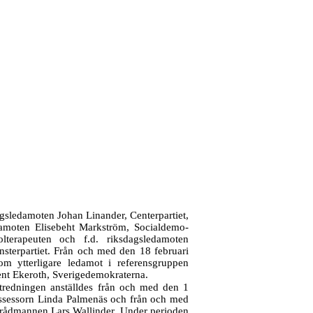
agsledamoten Johan Linander, Centerpartiet,
amoten Elisebeht Markström, Socialdemo-
olterapeuten och f.d. riksdagsledamoten
sterpartiet. Från och med den 18 februari
m ytterligare ledamot i referensgruppen
nt Ekeroth, Sverigedemokraterna.
utredningen anställdes från och med den 1
assessorn Linda Palmenäs och från och med
rådmannen Lars Wallinder. Under perioden