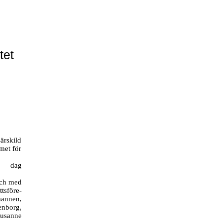
tet
ärskild
met för
a dag
och med
tsföre-
annen,
nborg,
Susanne