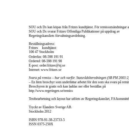
SOU och Ds kan köpas från Fritzes kundtjänst. För remissutsändningar 
SOU och Ds svarar Fritzes Offentliga Publikationer på uppdrag av
Regeringskansliets förvaltningsavdelning.
Beställningsadress:
Fritzes kundtjänst
106 47 Stockholm
Orderfax:
08-598
191 91
Ordertel:
08-598
191 90
E-post:
order.fritzes@nj.se
Internet: www.fritzes.se
Svara på remiss – hur och varför. Statsrådsberedningen (SB PM 2003:2
– En liten broschyr som underlättar arbetet för den som ska svara på remi
Broschyren är gratis och kan laddas ner eller beställas på
http://www.regeringen.se/remiss
Textbearbetning och layout har utförts av Regeringskansliet, FA/kommitté
Tryckt av Elanders Sverige AB.
Stockholm 2012
ISBN
978-91-38-23733-5
ISSN
0375-250X