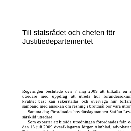
Till statsrådet och chefen för
Justitiedepartementet
Regeringen beslutade den 7 maj 2009 att tillkalla en s
utredare med uppdrag att utreda hur förundersöknin
kvalitet bäst kan säkerställas och överväga hur förfar
samband med ansökan om resning i brottmål bör vara utfor
Samma dag förordnades hovrättslagmannen Staffan Le
särskild utredare.
Som experter att biträda utredningen förordnades från 
den 13 juli 2009 överåklagaren Jörgen Almblad, advokate