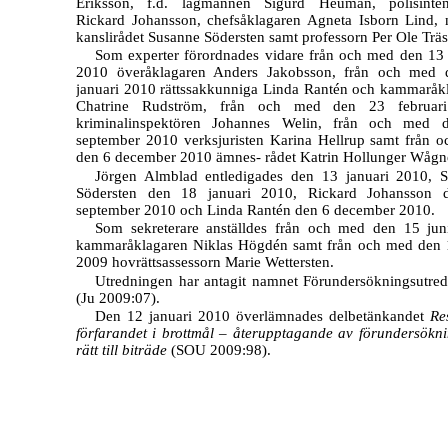
Eriksson, f.d. lagmannen Sigurd Heuman, polisinten
Rickard Johansson, chefsåklagaren Agneta Isborn Lind,
kanslirådet Susanne Södersten samt professorn Per Ole Trä
Som experter förordnades vidare från och med den 13 
2010 överåklagaren Anders Jakobsson, från och med 
januari 2010 rättssakkunniga Linda Rantén och kammaråk
Chatrine Rudström, från och med den 23 februar
kriminalinspektören Johannes Welin, från och med 
september 2010 verksjuristen Karina Hellrup samt från 
den 6 december 2010 ämnes- rådet Katrin Hollunger Wågne
Jörgen Almblad entledigades den 13 januari 2010, 
Södersten den 18 januari 2010, Rickard Johansson 
september 2010 och Linda Rantén den 6 december 2010.
Som sekreterare anställdes från och med den 15 ju
kammaråklagaren Niklas Högdén samt från och med den 
2009 hovrättsassessorn Marie Wettersten.
Utredningen har antagit namnet Förundersökningsutre
(Ju 2009:07).
Den 12 januari 2010 överlämnades delbetänkandet
Re
förfarandet i brottmål – återupptagande av förundersökn
rätt till biträde
(SOU 2009:98).