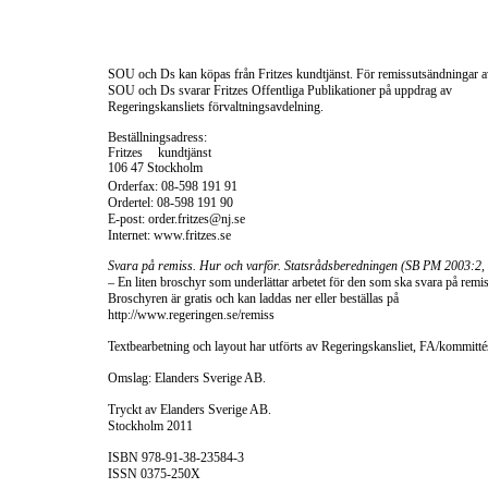
SOU och Ds kan köpas från Fritzes kundtjänst. För remissutsändningar 
SOU och Ds svarar Fritzes Offentliga Publikationer på uppdrag av
Regeringskansliets förvaltningsavdelning.
Beställningsadress:
Fritzes kundtjänst
106 47 Stockholm
Orderfax:
08-598
191 91
Ordertel:
08-598
191 90
E-post:
order.fritzes@nj.se
Internet: www.fritzes.se
Svara på remiss. Hur och varför. Statsrådsberedningen (SB PM 2003:2,
– En liten broschyr som underlättar arbetet för den som ska svara på remis
Broschyren är gratis och kan laddas ner eller beställas på
http://www.regeringen.se/remiss
Textbearbetning och layout har utförts av Regeringskansliet, FA/kommitté
Omslag: Elanders Sverige AB.
Tryckt av Elanders Sverige AB.
Stockholm 2011
ISBN
978-91-38-23584-3
ISSN
0375-250X