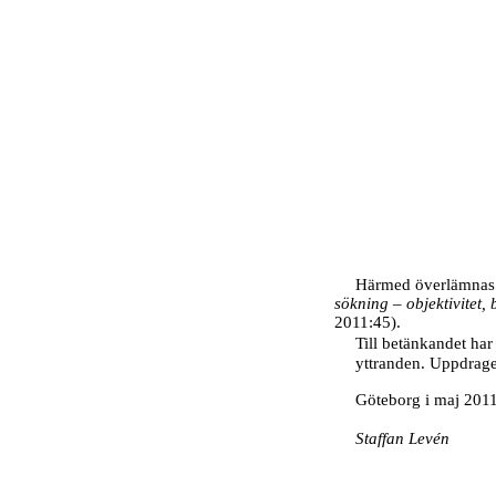
Härmed överlämnas 
sökning – objektivitet
2011:45).
Till betänkandet har
yttranden. Uppdraget
Göteborg i maj 201
Staffan Levén