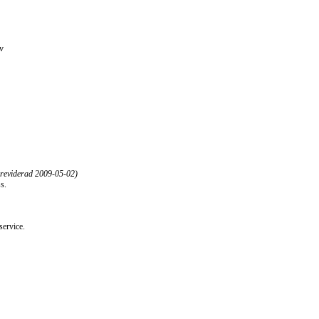
av
 reviderad
2009-05-02)
s.
service.