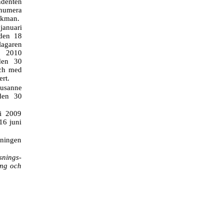
denten
 numera
skman.
januari
den 18
lagaren
i 2010
den 30
och med
rt.
Susanne
den 30
ni 2009
16 juni
dningen
snings-
ing och