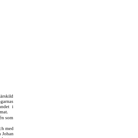
ärskild
garnas
andet i
mat.
vén som
och med
n Johan