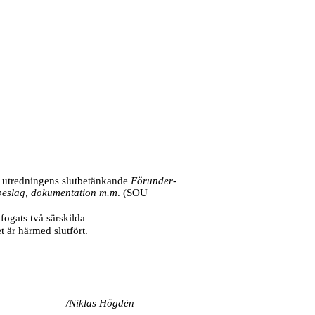
utredningens slutbetänkande
Förunder-
, beslag, dokumentation m.m
. (SOU
 fogats två särskilda
 är härmed slutfört.
1
/Niklas Högdén