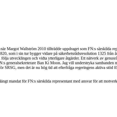
är Margot Wallström 2010 tillträdde uppdraget som FN:s särskilda repre
0, som i sin tur bygger vidare på säkerhetsrådsresolution 1325 från år
n följa utvecklingen och vidta ytterligare åtgärder. Ett nätverk av genus
FN:s generalsekreterare Ban Ki Moon. Jag vill understryka sambanden me
t för SRSG, men det är nu hög tid att efterfråga regeringens aktiva stöd
 förlängt mandat för FN:s särskilda representant med ansvar för att motver