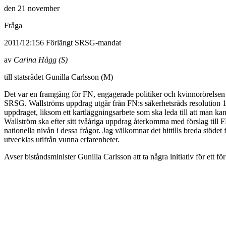
den 21 november
Fråga
2011/12:156 Förlängt SRSG-mandat
av
Carina Hägg (S)
till statsrådet Gunilla Carlsson (M)
Det var en framgång för FN, engagerade politiker och kvinnorörelsen n
SRSG. Wallströms uppdrag utgår från FN:s säkerhetsråds resolution 182
uppdraget, liksom ett kartläggningsarbete som ska leda till att man ka
Wallström ska efter sitt tvååriga uppdrag återkomma med förslag till 
nationella nivån i dessa frågor. Jag välkomnar det hittills breda stöde
utvecklas utifrån vunna erfarenheter.
Avser biståndsminister Gunilla Carlsson att
ta några initiativ för ett