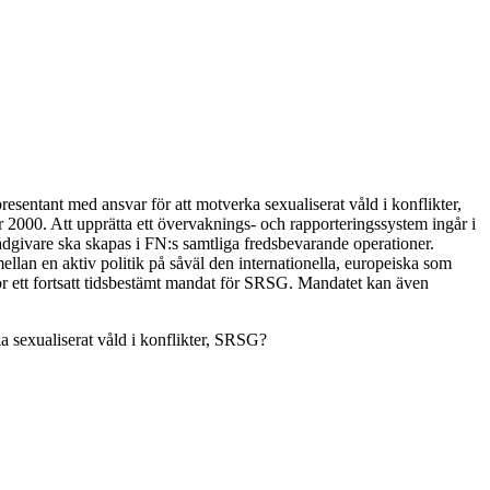
sentant med ansvar för att motverka sexualiserat våld i konflikter,
 2000. Att upprätta ett övervaknings- och rapporteringssystem ingår i
rådgivare ska skapas i FN:s samtliga fredsbevarande operationer.
llan en aktiv politik på såväl den internationella, europeiska som
 för ett fortsatt tidsbestämt mandat för SRSG. Mandatet kan även
ka sexualiserat våld i konflikter, SRSG?