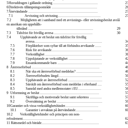
5
Huvuddragen i gällande ordning ....................................................
2
6
Direktivets tillämpningsområde .....................................................
2
7
Återvändande .................................................................................
2
7.1
Avvisning och utvisning..................................................
2
7.2
Möjligheten att i samband med ett avvisnings- eller utvisningsbeslut avslå
en ansökan om uppehålls-
tillstånd ............................................................................
29
7.3
Tidsfrist för frivillig avresa .............................................
30
7.4
Upphävande av ett beslut om tidsfrist för frivillig
avresa...............................................................................
3
7.5
Förpliktelser som syftar till att förhindra avvikande .......
3
7.6
Risk för avvikande...........................................................
3
7.7
Verkställighet ..................................................................
3
7.8
Uppskjutande av verkställighet .......................................
4
7.9
Ensamkommande barn ....................................................
4
8
Återreseförbud ...............................................................................
4
8.1
När ska ett återreseförbud meddelas? ..............................
4
8.2
Återreseförbudets längd...................................................
5
8.3
Upphävande av återreseförbud ........................................
5
8.4
Särskilt om återreseförbud som meddelas i efterhand .....
5
8.5
Samråd med andra medlemsstater i EU...........................
5
9
Utformning av beslut .....................................................................
5
9.1
Skriftliga och motiverade beslut samt sekretess ..............
5
9.2
Översättning av beslut .....................................................
5
10
Garantier och vissa verkställighetshinder.......................................
6
10.1
Garantier i avvaktan på återvändande..............................
6
10.2
Verkställighetshinder och principen om non-
refoulement......................................................................
6
11 Rättsmedel och biträde...................................................................
6