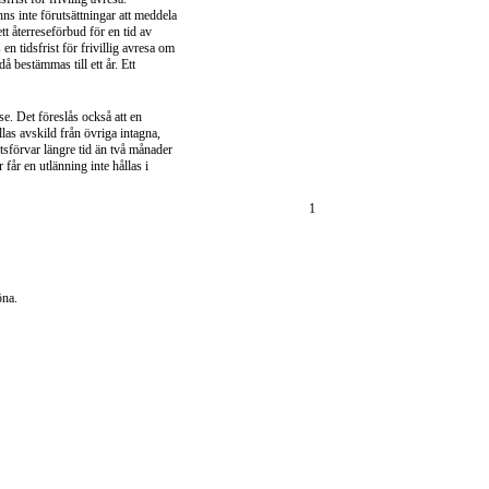
nns inte förutsättningar att meddela
ett återreseförbud för en tid av
n tidsfrist för frivillig avresa om
å bestämmas till ett år. Ett
se. Det föreslås också att en
llas avskild från övriga intagna,
etsförvar längre tid än två månader
får en utlänning inte hållas i
1
öna.