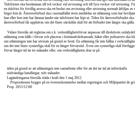
Tidsfristen ska bestämmas till två veckor vid avvisning och till fyra veckor vid utvisning. Fi
en tidsfrist för frivillig avresa ska ett beslut om avvisning eller utvisning normalt åtföljas av 
högst fem år. Återreseförbud ska i normalfallet även meddelas en utlänning som har beviljats e
han eller hon inte har lämnat landet när tidsfristen har löpt ut. Tiden för återreseförbudet ska d
återreseförbud får upphävas om det finns särskilda skäl för att förbudet inte längre ska gälla.
Vidare föreslås att reglerna om s.k. verkställighetsförvar anpassas till direktivets ordalydel
utlänning som hålls i förvar och placeras i kriminalvårdsanstalt, häkte eller polisarrest ska hå
om utlänningen inte har utvisats på grund av brott. En utlänning får inte hållas i verkställigh
om det inte finns synnerliga skäl för en längre förvarstid. Även om synnerliga skäl föreligger 
förvar längre tid än tre månader eller, om verkställigheten drar ut på
tiden på grund av att utlänningen inte samarbetar eller för att det tar tid att införskaffa
nödvändiga handlingar, tolv månader.
Lagändringarna föreslås träda i kraft den 1 maj 2012.
Propositionen bygger på en överenskommelse mellan regeringen och Miljöpartiet de gr
Prop. 2011/12:60