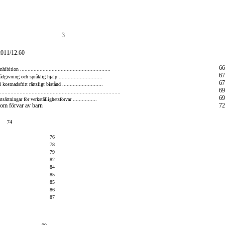
3
2011/12:60
66
ibition ............................................................
67
ådgivning och språklig hjälp .............................
67
 kostnadsfritt rättsligt bistånd ...........................
69
.................................................................................
69
sättningar för verkställighetsförvar ................
 om förvar av barn
72
74
76
78
79
82
84
85
85
86
87