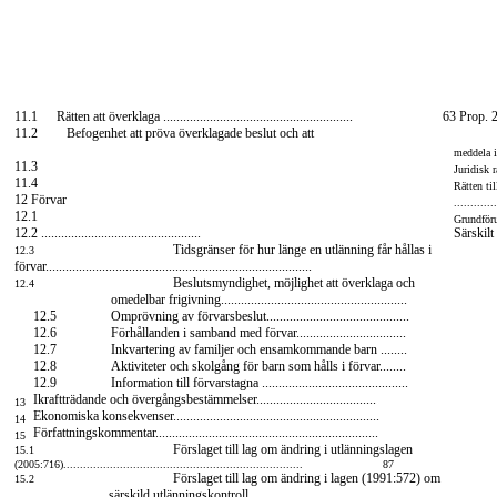
11.1
Rätten att överklaga .........................................................
63 Prop. 
11.2
Befogenhet att pröva överklagade beslut och att
meddela inh
11.3
Juridisk r
11.4
Rätten till
12 Förvar
............
12.1
Grundförut
12.2 ................................................
Särskilt
Tidsgränser för hur länge en utlänning får hållas i
12.3
förvar................................................................................
Beslutsmyndighet, möjlighet att överklaga och
12.4
omedelbar frigivning........................................................
12.5
Omprövning av förvarsbeslut...........................................
12.6
Förhållanden i samband med förvar.................................
12.7
Inkvartering av familjer och ensamkommande barn ........
12.8
Aktiviteter och skolgång för barn som hålls i förvar........
12.9
Information till förvarstagna ............................................
Ikraftträdande och övergångsbestämmelser....................................
13
Ekonomiska konsekvenser..............................................................
14
Författningskommentar...................................................................
15
Förslaget till lag om ändring i utlänningslagen
15.1
(2005:716)........................................................................
87
Förslaget till lag om ändring i lagen (1991:572) om
15.2
särskild utlänningskontroll ...............................................