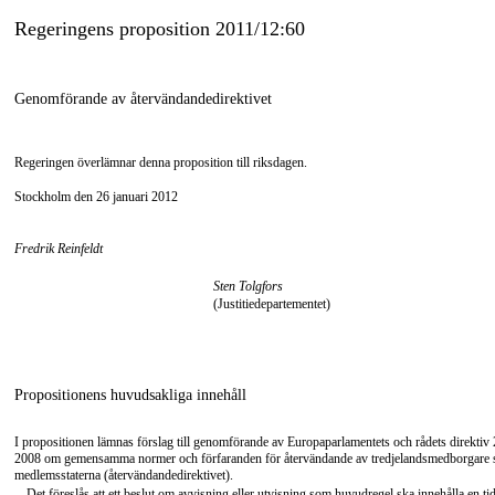
Regeringens proposition 2011/12:60
Genomförande av återvändandedirektivet
Regeringen överlämnar denna proposition till riksdagen.
Stockholm den 26 januari 2012
Fredrik Reinfeldt
Sten Tolgfors
(Justitiedepartementet)
Propositionens huvudsakliga innehåll
I propositionen lämnas förslag till genomförande av Europaparlamentets och rådets direkt
2008 om gemensamma normer och förfaranden för återvändande av tredjelandsmedborgare so
medlemsstaterna (återvändandedirektivet).
Det föreslås att ett beslut om avvisning eller utvisning som huvudregel ska innehålla en tidsf