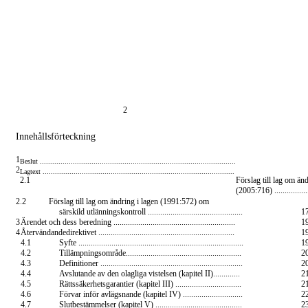
2
Innehållsförteckning
1
Beslut ...............................................................................................
2
Lagtext .............................................................................................
2.1
Förslag till lag om än
(2005:716) .....................
2.2
Förslag till lag om ändring i lagen (1991:572) om
särskild utlänningskontroll ..............................................
1
3
Ärendet och dess beredning ...........................................................
1
4
Återvändandedirektivet ..................................................................
1
4.1
Syfte ................................................................................
1
4.2
Tillämpningsområde........................................................
2
4.3
Definitioner .....................................................................
2
4.4
Avslutande av den olagliga vistelsen (kapitel II).............
2
4.5
Rättssäkerhetsgarantier (kapitel III) ................................
2
4.6
Förvar inför avlägsnande (kapitel IV) .............................
2
4.7
Slutbestämmelser (kapitel V) ..........................................
2