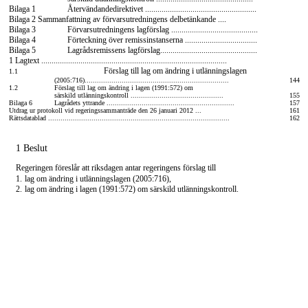
Bilaga 1
Återvändandedirektivet ......................................................
Bilaga 2 Sammanfattning av förvarsutredningens delbetänkande ....
Bilaga 3
Förvarsutredningens lagförslag ..........................................
Bilaga 4
Förteckning över remissinstanserna ...................................
Bilaga 5
Lagrådsremissens lagförslag...............................................
1 Lagtext ..........................................................................................
Förslag till lag om ändring i utlänningslagen
1.1
(2005:716)......................................................................
144
1.2
Förslag till lag om ändring i lagen (1991:572) om
särskild utlänningskontroll .............................................
155
Bilaga 6
Lagrådets yttrande ..............................................................
157
Utdrag ur protokoll vid regeringssammanträde den 26 januari 2012 ...
161
Rättsdatablad ........................................................................................
162
1 Beslut
Regeringen föreslår att riksdagen antar regeringens förslag till
1.
lag om ändring i utlänningslagen (2005:716),
2.
lag om ändring i lagen (1991:572) om särskild utlänningskontroll.