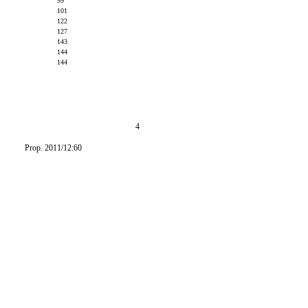
99
101
122
127
143
144
144
4
Prop. 2011/12:60