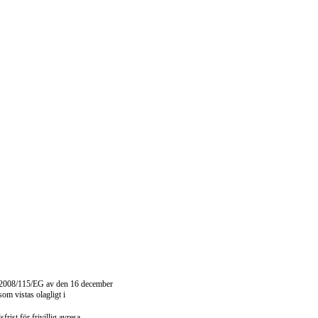
iv 2008/115/EG av den 16 december
m vistas olagligt i
rist för frivillig avresa.