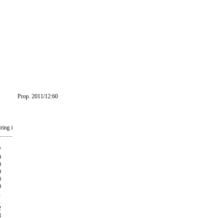
Prop. 2011/12:60
5
6
dring i utlänningslagen
....................................................
6
7
9
9
9
0
0
1
1
2
3