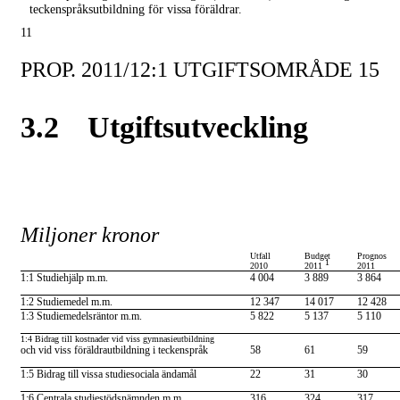
teckenspråksutbildning för vissa föräldrar.
11
PROP. 2011/12:1 UTGIFTSOMRÅDE 15
3.2
Utgiftsutveckling
Tabell 3.1 Utgiftsutveckling inom
Studiestöd
Miljoner kronor
Utfall
Budget
Prognos
1
2010
2011
2011
1:1 Studiehjälp m.m.
4 004
3 889
3 864
1:2 Studiemedel m.m.
12 347
14 017
12 428
1:3 Studiemedelsräntor m.m.
5 822
5 137
5 110
1:4 Bidrag till kostnader vid viss gymnasieutbildning
och vid viss föräldrautbildning i teckenspråk
58
61
59
1:5 Bidrag till vissa studiesociala ändamål
22
31
30
1:6 Centrala studiestödsnämnden m.m.
316
324
317