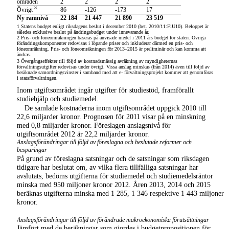
områden
2
2
2
2
3
Övrigt
86
-126
-173
17
Ny ramnivå
22 184
21 447
21 890
23 519
1
Statens budget enligt riksdagens beslut i december 2010 (bet. 2010/11:FiU10). Beloppet är
således exklusive beslut på ändringsbudget under innevarande år.
2
Pris- och löneomräkningen baseras på anvisade medel i 2011 års budget för staten. Övriga
förändringskomponenter redovisas i löpande priser och inkluderar därmed en pris- och
löneomräkning. Pris- och löneomräkningen för
2013–2015
är preliminär och kan komma att
ändras.
3
Övergångseffekter till följd av kostnadsmässig avräkning av myndigheternas
förvaltningsutgifter redovisas under övrigt. Vissa anslag minskas (från 2014) även till följd av
beräknade samordningsvinster i samband med att e- förvaltningsprojekt kommer att genomföras
i statsförvaltningen.
Inom utgiftsområdet ingår utgifter för studiestöd, framförallt
studiehjälp och studiemedel.
De samlade kostnaderna inom utgiftsområdet uppgick 2010 till
22,6 miljarder kronor. Prognosen för 2011 visar på en minskning
med 0,8 miljarder kronor. Föreslagen anslagsnivå för
utgiftsområdet 2012 är 22,2 miljarder kronor.
Anslagsförändringar till följd av föreslagna och beslutade reformer och
besparingar
På grund av föreslagna satsningar och de satsningar som riksdagen
tidigare har beslutat om, av vilka flera tillfälliga satsningar har
avslutats, bedöms utgifterna för studiemedel och studiemedelsräntor
minska med 950 miljoner kronor 2012. Åren 2013, 2014 och 2015
beräknas utgifterna minska med 1 285, 1 346 respektive 1 443 miljoner
kronor.
Anslagsförändringar till följd av förändrade makroekonomiska förutsättningar
Jämfört med de beräkningar som gjordes i budgetpropositionen för