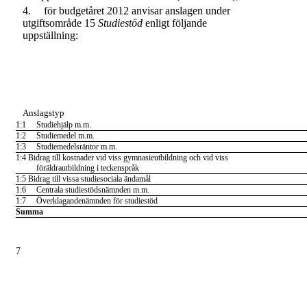
4.
för budgetåret 2012 anvisar anslagen under
utgiftsområde 15
Studiestöd
enligt följande
uppställning:
Anslagstyp
1:1
Studiehjälp m.m.
1:2
Studiemedel m.m.
1:3
Studiemedelsräntor m.m.
1:4 Bidrag till kostnader vid viss gymnasieutbildning och vid viss
föräldrautbildning i teckenspråk
1:5 Bidrag till vissa studiesociala ändamål
1:6
Centrala studiestödsnämnden m.m.
1:7
Överklagandenämnden för studiestöd
Summa
7