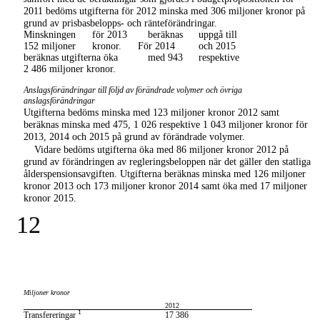
2011 bedöms utgifterna för 2012 minska med 306 miljoner kronor på
grund av prisbasbelopps- och ränteförändringar.
Minskningen
för 2013
beräknas
uppgå till
152 miljoner
kronor.
För 2014
och 2015
beräknas utgifterna öka
med 943
respektive
2 486 miljoner kronor.
Anslagsförändringar till följd av förändrade volymer och övriga
anslagsförändringar
Utgifterna bedöms minska med 123 miljoner kronor 2012 samt
beräknas minska med 475, 1 026 respektive 1 043 miljoner kronor för
2013, 2014 och 2015 på grund av förändrade volymer.
Vidare bedöms utgifterna öka med 86 miljoner kronor 2012 på
grund av förändringen av regleringsbeloppen när det gäller den statliga
ålderspensionsavgiften. Utgifterna beräknas minska med 126 miljoner
kronor 2013 och 173 miljoner kronor 2014 samt öka med 17 miljoner
kronor 2015.
12
Tabell 3.3 Ramnivå 2012 realekonomiskt fördelad. Utgiftsområde
15 Studiestöd
Miljoner kronor
2012
1
Transfereringar
17 386