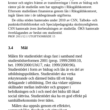
kronor och utgörs främst av transfereringar i form av bidrag och
räntor på de studielån som har upptagits i Riksgäldskontoret.
Eftersom studielånen finansieras genom lån i Riksgäldskontoret,
ingår lånen inte i de takbegränsade utgifterna.
De olika stöden hanterades under 2010 av CSN, Talboks- och
punktskriftsbiblioteket och Specialpedagogiska skolmyndigheten.
CSN hanterade även återbetalningen av studielån. ÖKS hanterade
överklaganden av beslut om studiestöd.
PROP. 2011/12:1 UTGIFTSOMRÅDE 15
3.4
Mål
Målen för studiestödet slogs fast i samband med
studiestödsreformen 2001 (prop. 1999/2000:10,
bet. 1999/2000:UbU7, rskr. 1999/2000:96).
Studiestödet i form av bidrag och lån är en del av
utbildningspolitiken. Studiestödet ska verka
rekryterande och därmed bidra till ett högt
deltagande i utbildning. Det ska vidare utjämna
skillnader mellan individer och grupper i
befolkningen och i och med det bidra till ökad
social rättvisa. Studiestödet ska ha en god effekt på
samhällsekonomin över tiden.
Målen ska uppnås genom ett effektivt,