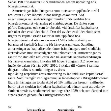
Sedan 1989 finansierar CSN studielånen genom upplåning hos
Riksgäldskontoret.
Amorteringar från låntagarna som motsvarar upplånade medel
reducerar CSN:s låneskuld hos Riksgäldskontoret. Vid
avskrivningar av lånefordringar minskar CSN skulden hos
Riksgäldskontoret via anslag på statsbudgeten. De räntor som
påförs låntagarna och som är obetalda vid årsskiftet kapitaliseras
och ökar den enskildes skuld. Den del av den enskildes skuld som
utgörs av kapitaliserade räntor är inte upplånad hos
Riksgäldskontoret utan motsvaras i CSN:s balansräkning av
balanserad kapitalförändring för låneverksamheten. Samtliga
amorteringar av kapitaliserade räntor från låntagare med studielån
återredovisas mot statsbudgeten via inkomsttitlar. Amorteringar av
räntor för studielån reducerar den balanserade kapitalförändringen
för låneverksamheten. I skalan till höger i diagram 3.2 redovisas
ingående balans för lån
2007–2010.
I skalan till vänster i samma
diagram redovisas omfattningen av årets
nyutlåning respektive årets amortering av lån inklusive kapitaliserad
ränta. Som framgår av diagrammet är lånebeloppet i Riksgäldskontoret
lägre än låntagarnas totala skuld på 187 miljarder kronor. Skillnaden
beror på att skulden inkluderar kapitaliserade räntor samt att delar av
skulden består av studiemedel som togs före 1989 och som därmed inte
finansierades genom lån i Riksgäldskontoret.
Diagram 3.2 Lånekrediter i Riksgäldskontoret
2007–2010
(mdkr)
20
180
Årets nyutlåning
Amortering lån