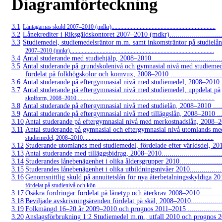
Diagramförteckning
3.1
Låntagarnas skuld
2007–2010
(mdkr)......................................................................
3.2
Lånekrediter i Riksgäldskontoret
2007–2010
(mdkr)............................
3.3
Studiemedel, studiemedelsräntor m.m. samt inkomsträntor på studielån
2007–2010
(mnkr).................................................................................................
3.4
Antal studerande med studiehjälp,
2008–2010.....................................
3.5
Antal studerande på grundskolenivå och gymnasial nivå med studiemed
fördelat på folkhögskolor och komvux,
2008–2010 ...........................
3.6
Antal studerande på eftergymnasial nivå med studiemedel,
2008–2010....
3.7
Antal studerande på eftergymnasial nivå med studiemedel, uppdelat på
skolform,
2008–2010.............................................................................................
3.8
Antal studerande på eftergymnasial nivå med studielån,
2008–2010 .......
3.9
Antal studerande på eftergymnasial nivå med tilläggslån,
2008–2010 .....
3.10
Antal studerande på eftergymnasial nivå med merkostnadslån,
2008–20
3.11
Antal studerande på gymnasial och eftergymnasial nivå utomlands me
studiemedel,
2008–2010........................................................................................
3.12
Studerande utomlands med studiemedel, fördelade efter världsdel, 2010.
3.13
Antal studerande med tilläggsbidrag,
2008–2010................................
3.14
Studerandes lånebenägenhet i olika åldersgrupper 2010.........................
3.15
Studerandes lånebenägenhet i olika utbildningsnivåer 2010....................
3.16
Genomsnittlig skuld på annuitetslån för nya återbetalningsskyldiga 20
fördelat på studienivå och kön .............................................................................
3.17
Osäkra fordringar fördelat på lånetyp och återkrav
2008–2010.............
3.18
Beviljade avskrivningsärenden fördelat på skäl,
2008–2010..................
3.19
Folkmängd
16–20
år
2009–2010
och prognos
2011–2015 ...................
3.20
Anslagsförbrukning 1:2 Studiemedel m.m., utfall 2010 och prognos 