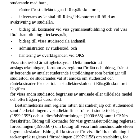
studerande med barn,
räntor för studielån tagna i Riksgäldskontoret,
-
inleverans av kapital till Riksgäldskontoret till följd av
-
avskrivning av studielån,
bidrag till kostnader vid viss gymnasieutbildning och vid viss
-
föräldrautbildning i teckenspråk,
bidrag till vissa studiesociala ändamål,
-
administration av studiestöd, och
-
hantering av överklaganden vid ÖKS.
-
Vissa studiestöd är rättighetsstyrda. Detta innebär att
anslagsbelastningen, förutom av reglerna för lån och bidrag, främst
är beroende av antalet studerande i utbildningar som berättigar till
studiestöd, de studerandes val att ansöka om studiestöd och
räntekostnader för den totala studielåneskulden i Riksgäldskontoret.
Utgiften
för vissa andra studiestöd begränsas av anvisade eller tilldelade medel
och efterfrågan på dessa stöd.
Bestämmelserna som reglerar rätten till studiehjälp och studiemedel
samt återbetalningen av studielån finns främst i studiestödslagen
(1999:1395) och studiestödsförordningen (2000:655) samt i CSN:s
föreskrifter. Bidrag till kostnader för viss gymnasieutbildning regleras i
förordningen (1995:667) om bidrag till vissa funktionshindrade elever
i gymnasieskolan. Bidrag till kostnader för viss föräldrautbildning i
teckenspråk regleras i förordningen (1997:1158) om statsbidrag för