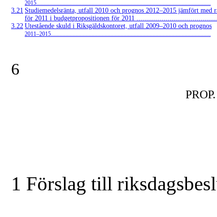
2015........................................................................................................................
3.21
Studiemedelsränta, utfall 2010 och prognos
2012–2015
jämfört med r
för 2011 i budgetpropositionen för 2011 ............................................
3.22
Utestående skuld i Riksgäldskontoret, utfall
2009–2010
och prognos
2011–2015..............................................................................................................
6
PROP.
1 Förslag till riksdagsbesl