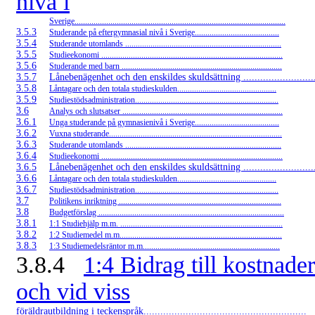
nivå i
Sverige....................................................................................................
3.5.3
Studerande på eftergymnasial nivå i Sverige........................................
3.5.4
Studerande utomlands ..........................................................................
3.5.5
Studieekonomi ......................................................................................
3.5.6
Studerande med barn ............................................................................
3.5.7
Lånebenägenhet och den enskildes skuldsättning ..........................
3.5.8
Låntagare och den totala studieskulden...............................................
3.5.9
Studiestödsadministration....................................................................
3.6
Analys och slutsatser ............................................................................
3.6.1
Unga studerande på gymnasienivå i Sverige........................................
3.6.2
Vuxna studerande..................................................................................
3.6.3
Studerande utomlands ..........................................................................
3.6.4
Studieekonomi ......................................................................................
3.6.5
Lånebenägenhet och den enskildes skuldsättning ..........................
3.6.6
Låntagare och den totala studieskulden...............................................
3.6.7
Studiestödsadministration....................................................................
3.7
Politikens inriktning .............................................................................
3.8
Budgetförslag ........................................................................................
3.8.1
1:1 Studiehjälp m.m. .............................................................................
3.8.2
1:2 Studiemedel m.m.............................................................................
3.8.3
1:3 Studiemedelsräntor m.m.................................................................
3.8.4
1:4 Bidrag till kostnade
och vid viss
föräldrautbildning i teckenspråk..........................................................