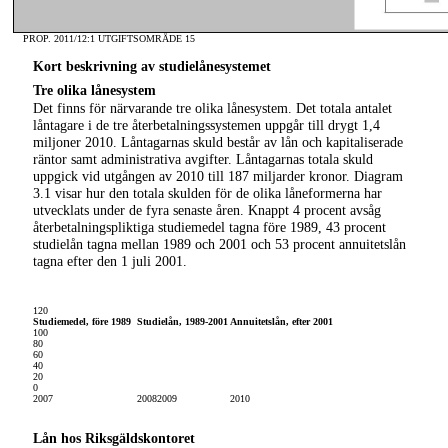
PROP. 2011/12:1 UTGIFTSOMRÅDE 15
Kort beskrivning av studielånesystemet
Tre olika lånesystem
Det finns för närvarande tre olika lånesystem. Det totala antalet
låntagare i de tre återbetalningssystemen uppgår till drygt 1,4
miljoner 2010. Låntagarnas skuld består av lån och kapitaliserade
räntor samt administrativa avgifter. Låntagarnas totala skuld
uppgick vid utgången av 2010 till 187 miljarder kronor. Diagram
3.1 visar hur den totala skulden för de olika låneformerna har
utvecklats under de fyra senaste åren. Knappt 4 procent avsåg
återbetalningspliktiga studiemedel tagna före 1989, 43 procent
studielån tagna mellan 1989 och 2001 och 53 procent annuitetslån
tagna efter den 1 juli 2001.
Diagram 3.1 Låntagarnas skuld
2007–2010
(mdkr)
120
Studiemedel, före 1989
Studielån,
1989-2001
Annuitetslån, efter 2001
100
80
60
40
20
0
2007
2008
2009
2010
Lån hos Riksgäldskontoret