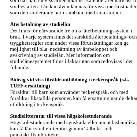
som har haft en viss arbetsinkomst kalenderåret närmast f
studiestarten. Lån kan även lämnas för vissa merkostnader
som den studerande har i samband med sina studier.
Återbetalning av studielån
Det finns för närvarande tre olika återbetalningssystem i
bruk. I varje system finns det särskilda återbetalnings- och
trygghetsregler som under vissa förutsättningar kan ge
möjlighet till bl.a. nedsättning av årsbeloppet och
avskrivning av studielån. Mer information om
studielånesystemet finns i faktarutan som redovisas i det
följande.
Bidrag vid viss föräldrautbildning i teckenspråk (s.k.
TUFF-ersättning)
Föräldrar till barn som använder teckenspråk, och med
föräldrar likställda personer, kan få ersättning när de deltar
utbildning i teckenspråk.
Studielitteratur till vissa högskolestuderande
Högskolestuderande med synskada eller annat läshandika
kan få låna studielitteratur genom Talboks- och
punktskriftsbiblioteket.