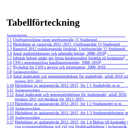
Tabellförteckning
Anslagsbelopp...................................................................................................................
3.1
Utgiftsutveckling inom utgiftsområde 15 Studiestöd..............................
3.2
Härledning av ramnivån
2012–2015.
Utgiftsområde 15 Studiestöd..........
3.3
Ramnivå 2012 realekonomiskt fördelad. Utgiftsområde 15 Studiestöd .....
1
3.4
Antal studiestödstagare och utbetalda belopp,
2008–2010
..................
1
3.5
Inbetalt belopp under det första betalningsåret fördelat på bosättning
..
1
3.6
CSN:s genomsnittliga handläggningstider,
2008–2010
.......................
3.7
Nyckeltal för CSN:s service och information,
2008–2010 ....................
3.8
Anslagsutveckling.....................................................................................................
3.9
Antal studerande och genomsnittsbelopp för studiehjälp, utfall 2010 oc
prognos
2011–2015 ..............................................................................................
3.10
Härledning av anslagsnivån
2012–2015,
för 1:1 Studiehjälp m.m..........
3.11
Anslagsutveckling...................................................................................................
3.12
Antal studerande och genomsnittsbelopp för studiemedel, utfall 2010,
prognos 2011 och beräknat för
2012–2015........................................
3.13
Härledning av anslagsnivån
2012–2015,
för 1:2 Studiemedel m.m.........
3.14
Anslagsutveckling...................................................................................................
3.15
Härledning av anslagsnivån
2012–2015,
för 1:3 Studiemedelsräntor m.m
3.16
Anslagsutveckling...................................................................................................
3.17
Härledning av anslagsnivån
2012–2015,
för 1:4 Bidrag till kostnader 
viss gymnasieutbildning och vid viss föräldrautbildning i teckenspråk...