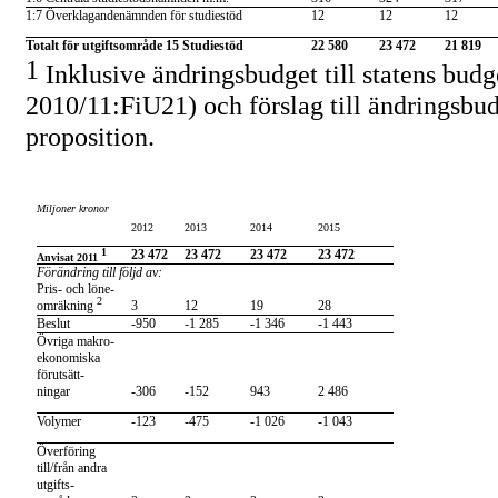
1:7 Överklagandenämnden för studiestöd
12
12
12
Totalt för utgiftsområde 15 Studiestöd
22 580
23 472
21 819
1
Inklusive ändringsbudget till statens budg
2010/11:FiU21) och förslag till ändringsb
proposition.
Tabell 3.2 Härledning av ramnivån
2012–2015.
Utgiftsområde
15 Studiestöd
Miljoner kronor
2012
2013
2014
2015
1
23 472
23 472
23 472
23 472
Anvisat 2011
Förändring till följd av:
Pris- och löne-
2
omräkning
3
12
19
28
Beslut
-950
-1
285
-1
346
-1
443
Övriga makro-
ekonomiska
förutsätt-
ningar
-306
-152
943
2 486
Volymer
-123
-475
-1
026
-1
043
Överföring
till/från andra
utgifts-