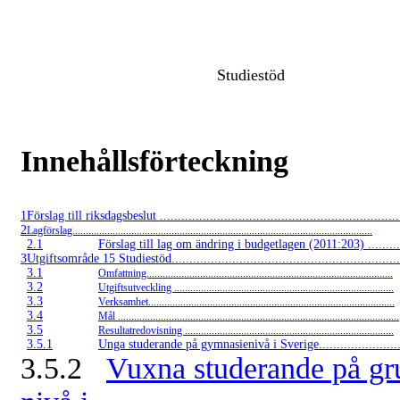
Studiestöd
Innehållsförteckning
1
Förslag till riksdagsbeslut ....................................................................
2
Lagförslag................................................................................................................
2.1
Förslag till lag om ändring i budgetlagen (2011:203) ............
3
Utgiftsområde 15 Studiestöd.................................................................
3.1
Omfattning............................................................................................
3.2
Utgiftsutveckling ..................................................................................
3.3
Verksamhet............................................................................................
3.4
Mål .........................................................................................................
3.5
Resultatredovisning ..............................................................................
3.5.1
Unga studerande på gymnasienivå i Sverige..........................
3.5.2
Vuxna studerande på gr