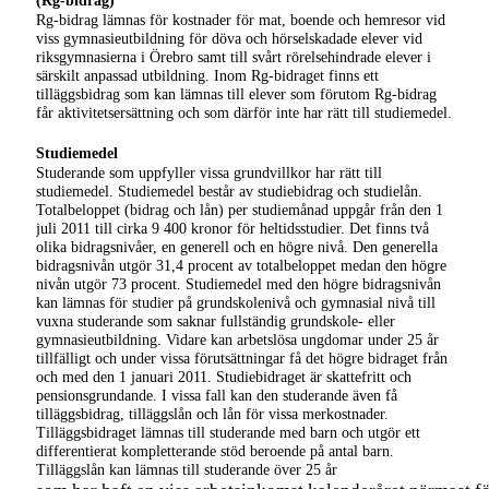
(Rg-bidrag)
Rg-bidrag
lämnas för kostnader för mat, boende och hemresor vid
viss gymnasieutbildning för döva och hörselskadade elever vid
riksgymnasierna i Örebro samt till svårt rörelsehindrade elever i
särskilt anpassad utbildning. Inom
Rg-bidraget
finns ett
tilläggsbidrag som kan lämnas till elever som förutom
Rg-bidrag
får aktivitetsersättning och som därför inte har rätt till studiemedel.
Studiemedel
Studerande som uppfyller vissa grundvillkor har rätt till
studiemedel. Studiemedel består av studiebidrag och studielån.
Totalbeloppet (bidrag och lån) per studiemånad uppgår från den 1
juli 2011 till cirka 9 400 kronor för heltidsstudier. Det finns två
olika bidragsnivåer, en generell och en högre nivå. Den generella
bidragsnivån utgör 31,4 procent av totalbeloppet medan den högre
nivån utgör 73 procent. Studiemedel med den högre bidragsnivån
kan lämnas för studier på grundskolenivå och gymnasial nivå till
vuxna studerande som saknar fullständig grundskole- eller
gymnasieutbildning. Vidare kan arbetslösa ungdomar under 25 år
tillfälligt och under vissa förutsättningar få det högre bidraget från
och med den 1 januari 2011. Studiebidraget är skattefritt och
pensionsgrundande. I vissa fall kan den studerande även få
tilläggsbidrag, tilläggslån och lån för vissa merkostnader.
Tilläggsbidraget lämnas till studerande med barn och utgör ett
differentierat kompletterande stöd beroende på antal barn.
Tilläggslån kan lämnas till studerande över 25 år