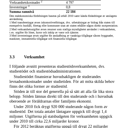
2
Verksamhetskostnader
4 797
3
Investeringar
0,8
Summa ramnivå
22 184
Den realekonomiska fördelningen baseras på utfall 2010 samt kända förändringar av anslagens
användning.
1
Med transfereringar avses inkomstöverföringar, dvs. utbetalningar av bidrag från staten till
exempelvis hushåll, företag eller kommuner utan att staten erhåller någon direkt motprestation.
2
Med verksamhetsutgifter avses resurser som statliga myndigheter använder i verksamheten,
t.ex. utgifter för löner, hyror och inköp av varor och tjänster.
3
Med investeringar avses utgifter för anskaffning av varaktiga tillgångar såsom byggnader,
maskiner, immateriella tillgångar och finansiella tillgångar.
3.3
Verksamhet
I följande avsnitt presenteras studiestödsverksamheten, dvs.
studiestödet och studiestödsadministrationen.
Studiestödet finansierar huvudsakligen de studerandes
levnadsomkostnader under studietiden. För att möta skilda behov
finns det olika former av studiestöd.
Stöden är till stor del generella på så sätt att alla får lika stora
belopp. Stöden lämnas direkt till den studerande och i huvudsak
oberoende av föräldrarnas eller familjens ekonomi.
Under 2010 fick drygt 920 000 studerande någon form av
studiestöd. Det totala antalet låntagare uppgick till drygt 1,4
miljoner. Utgifterna på statsbudgeten för verksamheten uppgick
under 2010 till cirka 22,6 miljarder kronor.
För 2012 beräknas utgifterna uppgå till drygt 22 miljarder