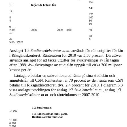
160
16
Ingående balans lån
140
12
120
8
100
4
80
60
0
2007
2008
2009
2010
40
-4
20
-8
0
Källa: CSN
Anslaget 1:3
Studiemedelsräntor m.m.
används för ränteutgifter för lån
i Riksgäldskontoret. Räntesatsen för 2010 var 3,38 procent. Därutöver
används anslaget för att täcka utgifter för avskrivningar av lån tagna
efter 1988. Av- skrivningar av studielån uppgår till cirka 360 miljoner
kronor per år.
Låntagare betalar en subventionerad ränta på sina studielån och
annuitetslån till CSN. Räntesatsen är 70 procent av den ränta som CSN
betalar till Riksgäldskontoret, dvs. 2,4 procent för 2010. I diagram 3.3
visas anslagsutvecklingen för anslag 1:2
Studiemedel m.m.,
anslag 1:3
Studiemedelsräntor m.m.
och ränteinkomster
2007
-
2010.
Diagram 3.3 Studiemedel, studiemedelsräntor m.m. samt
inkomsträntor på studielån
2007–2010
(mnkr)
1:2 Studiemedel
14 000
1:3 Räntekostnad inkl. avsk.
Ränteinkomster studielån
10 000
6 000
2 000