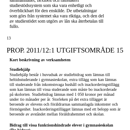
sammanhållet, flexibelt och rättssäkert
studiestödssystem som ska vara enhetligt och
överblickbart för den enskilde. De utbetalningar
som görs från systemet ska vara riktiga, och den del
av studiestödet som utgörs av lån ska återbetalas till
fullo.
13
PROP. 2011/12:1 UTGIFTSOMRÅDE 15
Kort beskrivning av verksamheten
Studiehjälp
Studiehjälp består i huvudsak av studiebidrag som lämnas till
heltidsstuderande i gymnasieskolan, extra tillägg som kan lämnas
till studerande från inkomstsvaga hushåll och inackorderingstillägg
som kan lämnas till vissa studerande som måste bo inackorderade
på skolorten. Studiebidrag lämnas med 1 050 kronor per månad
under tio månader per år. Storleken på det extra tillägget är
beroende av elevens och föräldrarnas sammanlagda inkomster och
förmögenhet. Inackorderingstillägget lämnas med ett belopp som är
beroende av avståndet mellan föräldrahemmet och skolan.
Bidrag till vissa funktionshindrade elever i gymnasieskolan