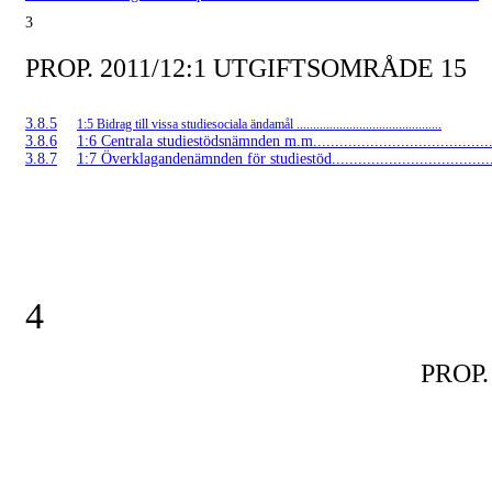
3
PROP. 2011/12:1 UTGIFTSOMRÅDE 15
3.8.5
1:5 Bidrag till vissa studiesociala ändamål ............................................
3.8.6
1:6 Centrala studiestödsnämnden m.m..........................................
3.8.7
1:7 Överklagandenämnden för studiestöd.....................................
4
PROP.