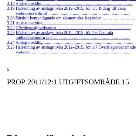
3.18
Anslagsutveckling...................................................................................................
3.19
Härledning av anslagsnivån
2012–2015,
för 1:5 Bidrag till vissa
studiesociala ändamål ...........................................................................................
3.20
Särskilt bemyndigande om ekonomiska åtaganden ...............................
3.21
Anslagsutveckling...................................................................................................
3.22
Offentligrättslig verksamhet..................................................................................
3.23
Härledning av anslagsnivån
2012–2015,
för 1:6 Centrala
studiestödsnämnden m.m. ...................................................................................
3.24
Anslagsutveckling...................................................................................................
3.25
Härledning av anslagsnivån
2012–2015,
för 1:7 Överklagandenämnde
studiestöd..............................................................................................................
5
PROP. 2011/12:1 UTGIFTSOMRÅDE 15