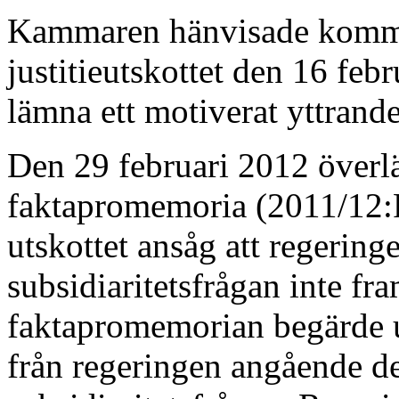
Kammaren hänvisade kommis
justitieutskottet den 16 febr
lämna ett motiverat yttrande
Den 29 februari 2012 överl
faktapromemoria (2011/12:F
utskottet ansåg att regerin
subsidiaritetsfrågan inte fram
faktapromemorian begärde u
från regeringen angående d