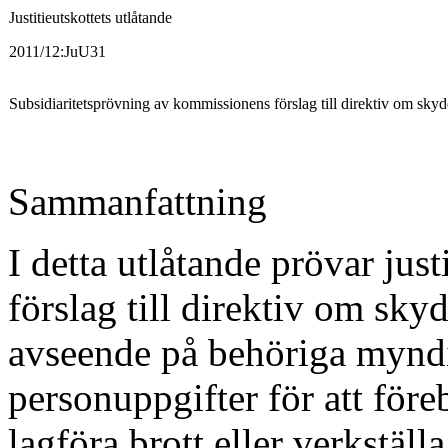
Justitieutskottets utlåtande
2011/12:JuU31
Subsidiaritetsprövning av kommissionens förslag till direktiv om sk
Sammanfattning
I detta utlåtande prövar ju
förslag till direktiv om sky
avseende på behöriga myndi
personuppgifter för att före
lagföra brott eller verkställa