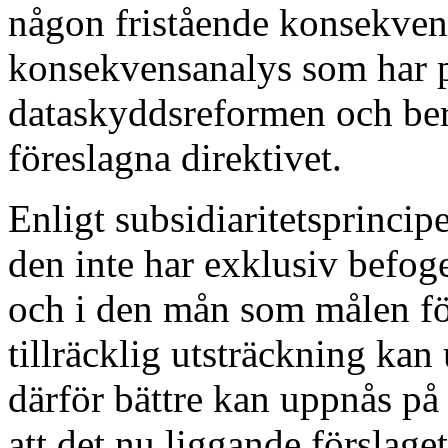
någon fristående konsekvens
konsekvensanalys som har pr
dataskyddsreformen och ber
föreslagna direktivet.
Enligt subsidiaritetsprinci
den inte har exklusiv befog
och i den mån som målen för
tillräcklig utsträckning ka
därför bättre kan uppnås p
att det nu liggande förslage