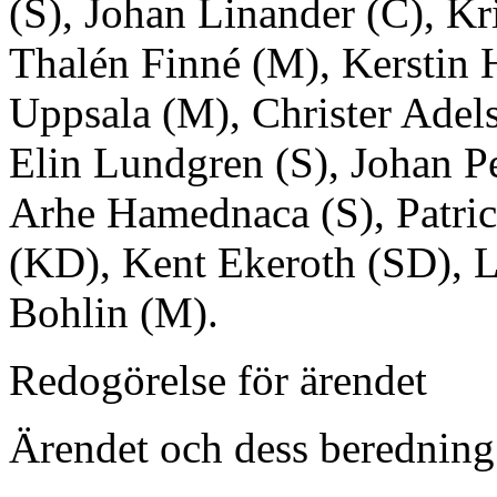
(S), Johan Linander (C), K
Thalén Finné (M), Kerstin H
Uppsala (M), Christer Adel
Elin Lundgren (S), Johan P
Arhe Hamednaca (S), Patri
(KD), Kent Ekeroth (SD), L
Bohlin (M).
Redogörelse för ärendet
Ärendet och dess beredning