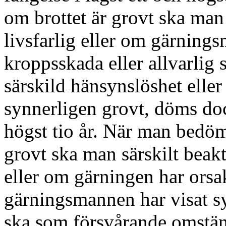
om brottet är grovt ska man
livsfarlig eller om gärnings
kroppsskada eller allvarlig 
särskild hänsynslöshet eller
synnerligen grovt, döms dock
högst tio år. När man bedöm
grovt ska man särskilt bea
eller om gärningen har orsa
gärningsmannen har visat s
ska som försvårande omstä