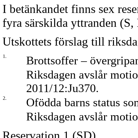
I betänkandet finns sex res
fyra särskilda yttranden (S
Utskottets förslag till riksd
1.
Brottsoffer – övergripa
Riksdagen avslår moti
2011/12:Ju370.
2.
Ofödda barns status som
Riksdagen avslår moti
Reservation 1 (SD)