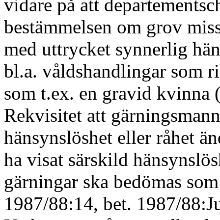
vidare på att departementsc
bestämmelsen om grov missha
med uttrycket synnerlig häns
bl.a. våldshandlingar som rik
som t.ex. en gravid kvinna 
Rekvisitet att gärningsmann
hänsynslöshet eller råhet änd
ha visat
särskild
hänsynslöshe
gärningar ska bedömas som 
1987/88:14, bet. 1987/88:J