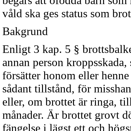
begärs att ofödda barn som 
våld ska ges status som brot
Bakgrund
Enligt 3 kap. 5 § brottsbal
annan person kroppsskada, s
försätter honom eller henne
sådant tillstånd, för misshan
eller, om brottet är ringa, ti
månader. Är brottet grovt d
fängelse i lägst ett och hög