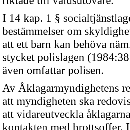
riktade till våldsutövare.
I 14 kap. 1 § socialtjänstla
bestämmelser om skyldighet
att ett barn kan behöva nä
stycket polislagen (1984:38
även omfattar polisen.
Av Åklagarmyndighetens re
att myndigheten ska redovis
att vidareutveckla åklagarn
kontakten med brottsoffer. I