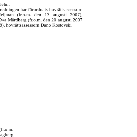
elin.
tredningen har förordnats hovrättsassessorn
eijman (fr.o.m. den 13 augusti 2007),
Ewa Mårdberg (fr.o.m. den 20 augusti 2007
8), hovrättsassessorn Dano Kostovski
fr.o.m.
agberg