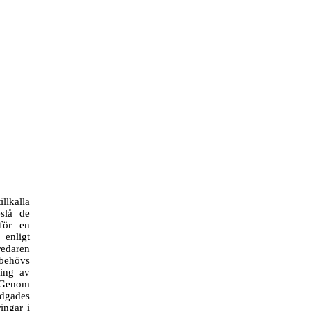
llkalla
eslå de
 för en
enligt
redaren
 behövs
ning av
 Genom
idgades
ingar i