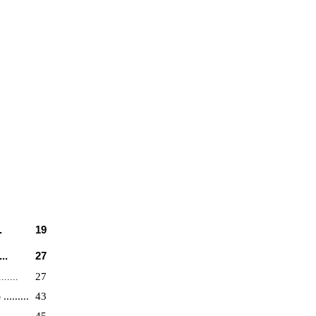
.
19
...
27
27
......
.......
43