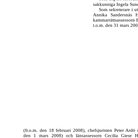
sakkunniga Ingela Sund
Som sekreterare i u
Annika Sandersnäs H
kammarrättsassessorn 
t.o.m. den 31 mars 200
(fr.o.m. den 18 februari 2008), chefsjuristen Peter Ardö (
den 1 mars 2008) och länsassessorn Cecilia Giese H