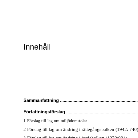
Innehåll
Sammanfattning ...............................................................
Författningsförslag ..........................................................
1
Förslag till lag om miljödomstolar..........................................
2
Förslag till lag om ändring i rättegångsbalken (1942: 740) ..