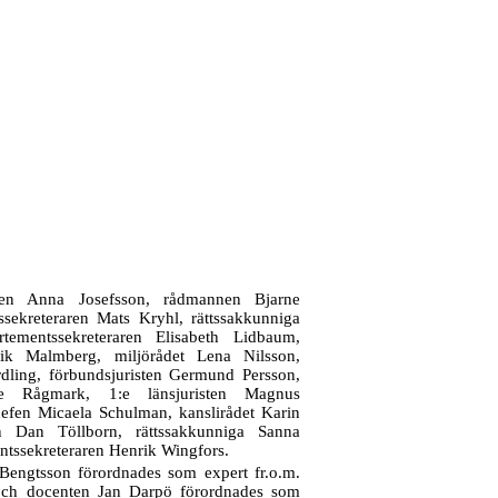
aren Anna Josefsson, rådmannen Bjarne
ssekreteraren Mats Kryhl, rättssakkunniga
tementssekreteraren Elisabeth Lidbaum,
nrik Malmberg, miljörådet Lena Nilsson,
ling, förbundsjuristen Germund Persson,
otte Rågmark, 1:e länsjuristen Magnus
hefen Micaela Schulman, kanslirådet Karin
en Dan Töllborn, rättssakkunniga Sanna
ntssekreteraren Henrik Wingfors.
engtsson förordnades som expert fr.o.m.
ch docenten Jan Darpö förordnades som