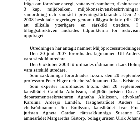
fråga om förnybar energi, vattenverksamheter, riksintressen
3 kap. miljöbalken, miljökonsekvensbeskrivninga
samordning och samråd i prövningsförfarandet. Den 2 
2008 beslutade regeringen genom tilläggsdirektiv (dir. 20
att tillkalla ytterligare en särskild utredare. 
tilläggsdirektiven ändrades tidpunkterna för redovis
uppdraget.
Utredningen har antagit namnet Miljöprocessutredninge
Den 20 juni 2007 förordnades lagmannen Ulf Anders
vara särskild utredare.
Den 6 oktober 2008 förordnades rådmannen Lars Holmg
vara särskild utredare.
Som sakkunniga förordnades fr.o.m. den 20 septemb
professorn Peter Fitger och chefsrådmannen Claes Kristens
Som experter förordnades fr.o.m. den 20 septembe
kanslirådet Camilla Adolfsson, miljörättsjuristen Oscar 
departementssekreteraren Agnetha Alriksson, advokatf
Karolina Ardesjö Lundén, fastighetsrådet Anders Da
chefsrådmannen Jim Emilsson, kanslirådet Ivar Frost
juristen Agneta Gardar, rättssakkunniga Susanne Ge
ämnesrådet Margaretha Gistorp, bolagsjuristen Ulrik Johan