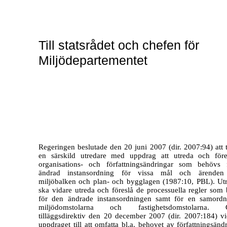
Till statsrådet och chefen för
Miljödepartementet
Regeringen beslutade den 20 juni 2007 (dir. 2007:94) att ti
en särskild utredare med uppdrag att utreda och för
organisations- och författningsändringar som behövs
ändrad instansordning för vissa mål och ärenden 
miljöbalken och plan- och bygglagen (1987:10, PBL). Ut
ska vidare utreda och föreslå de processuella regler som
för den ändrade instansordningen samt för en samord
miljödomstolarna och fastighetsdomstolarna.
tilläggsdirektiv den 20 december 2007 (dir. 2007:184) v
uppdraget till att omfatta bl.a. behovet av författningsändr