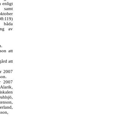
 enligt
r samt
oktober
08:119)
I båda
ning av
n.
son att
ård att
er 2007
son.
r 2007
Alarik,
iskalen
hlsjö,
enson,
rland,
sson,