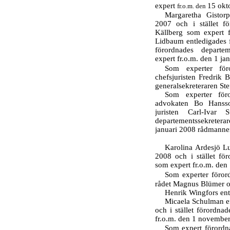
expert
15 okt
fr.o.m. den
Margaretha Gistor
2007 och i stället fö
Källberg som expert 
Lidbaum entledigades f
förordnades departe
expert fr.o.m. den 1 ja
Som experter för
chefsjuristen Fredrik
generalsekreteraren St
Som experter för
advokaten Bo Hansson
juristen
Carl-Ivar
Sta
departementssekretera
januari 2008 rådmannen
Karolina Ardesjö Lu
2008 och i stället fö
som expert fr.o.m. den
Som experter föror
rådet Magnus Blümer oc
Henrik Wingfors ent
Micaela Schulman e
och i stället förordn
fr.o.m. den 1 novembe
Som expert förordn