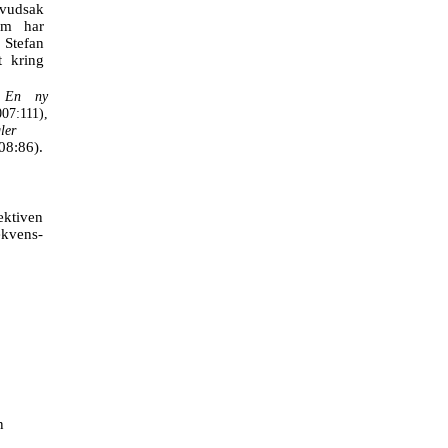
uvudsak
om har
 Stefan
t kring
a
En ny
07:111),
ler
8:86).
ektiven
kvens-
n