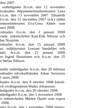
ober 2007.
p entledigades fr.o.m. den 12 november
rordnades departementssekreteraren Lena
fr.o.m. den 13 november 2007. Elisabeth
r.o.m. den 31 december 2007 och i stället
mentssekreteraren
Eva-Lena
Almér som
nuari 2008.
ordnades fr.o.m. den 1 januari 2008
 Bonde, enhetschefen
Karl-Erik
Nilsson och
efan Nyström.
ordnades fr.o.m. den 15 januari 2008
, miljöjuristen Lennart Sandebjer och
hl, fr.o.m. den 21 januari 2008
ren Ingrid Hasselsten och fr.o.m. den 25
 Stefan Nilsson.
ndén entledigades fr.o.m. den 29 februari
rordnades advokatfiskalen Johan Svensson
 1 mars 2008.
dnades fr.o.m. den 8 oktober 2008 kansli-
h civilingenjören Walter Johansson.
ledigades fr.o.m. den 20 oktober 2008.
ntledigades fr.o.m. den 1 november 2008
ades enhetschefen Mårten Dunér som expert
r 2008.
ades fr.o.m. den 1 november 2008 ämnes-