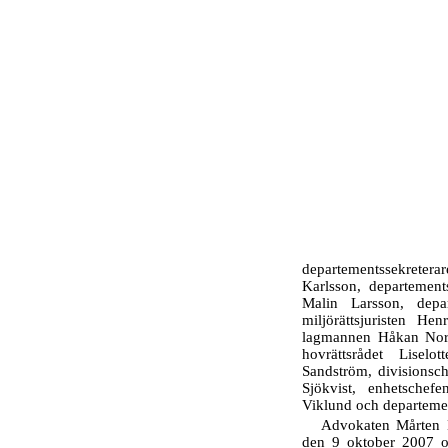
departementssekreter
Karlsson, departement
Malin Larsson, depar
miljörättsjuristen He
lagmannen Håkan Nord
hovrättsrådet Lisel
Sandström, divisionsc
Sjökvist, enhetschef
Viklund och departeme
Advokaten Mårten B
den 9 oktober 2007 o