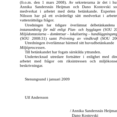
(fr.o.m. den 1 mars 2008). Av sekreterarna är det i h
Annika Sandersnäs Heijman och Dano Kostovski s
medverkat i arbetet med detta betänkande. Experten
Nilsson har på ett ovärderligt sätt medverkat i arbete
vattenrättsliga frågor.
Utredningen har tidigare överlämnat delbetänkanden
instansordning för mål enligt Plan- och bygglagen
(SOU 20
Miljödomstolarna – domkretsar – lokalisering – handläggningsreg
(SOU 2008:31) samt
Prövning av vindkraft
(SOU 200
Utredningen överlämnar härmed sitt huvudbetänkande
Miljöprocessen
.
Till betänkandet har fogats särskilda yttranden.
Undertecknad utredare fortsätter i enlighet med dir
arbetet med frågor om riksintressen och miljökonse
beskrivningar.
Stenungsund i januari 2009
Ulf Andersson
/ Annika Sandersnäs Heijma
Dano Kostovski