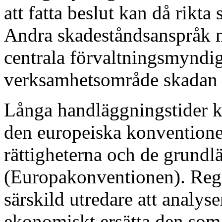
att fatta beslut kan då rikta s
Andra skadeståndsanspråk m
centrala förvaltningsmyndi
verksamhetsområde skadan i
Långa handläggningstider kan
den europeiska konvention
rättigheterna och de grundl
(Europakonventionen). Rege
särskild utredare att analyser
ekonomiskt ersätta den som