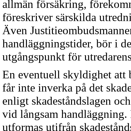
allmän försäkring, föreko
föreskriver särskilda utredn
Även Justitieombudsmannen
handläggningstider, bör i 
utgångspunkt för utredarens
En eventuell skyldighet at
får inte inverka på det skad
enligt skadeståndslagen och
vid långsam handläggning. R
utformas utifrån skadestånds