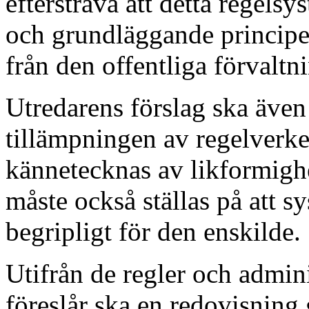
eftersträva att detta regelsy
och grundläggande principer
från den offentliga förvaltn
Utredarens förslag ska även 
tillämpningen av regelverke
kännetecknas av likformighe
måste också ställas på att s
begripligt för den enskilde.
Utifrån de regler och admini
föreslår ska en redovisning