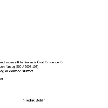
edningen sitt betänkande Ökat förtroende för
 och förslag (SOU 2008:106).
g är därmed slutfört.
08
/Fredrik Bohlin