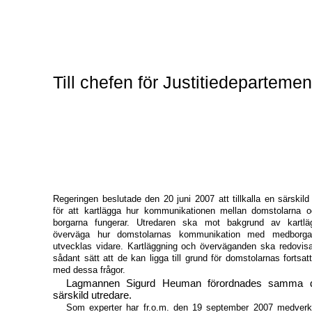
Till chefen för Justitiedepartemen
Regeringen beslutade den 20 juni 2007 att tillkalla en särskild
för att kartlägga hur kommunikationen mellan domstolarna 
borgarna fungerar. Utredaren ska mot bakgrund av kartlä
överväga hur domstolarnas kommunikation med medborga
utvecklas vidare. Kartläggning och överväganden ska redovisa
sådant sätt att de kan ligga till grund för domstolarnas fortsat
med dessa frågor.
Lagmannen Sigurd Heuman förordnades samma da
särskild utredare.
Som experter har fr.o.m. den 19 september 2007 medverk