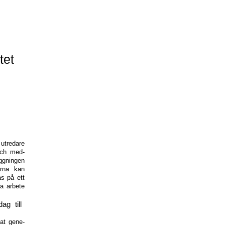
tet
 utredare
och med-
ggningen
rna kan
s på ett
ta arbete
g till
at gene-