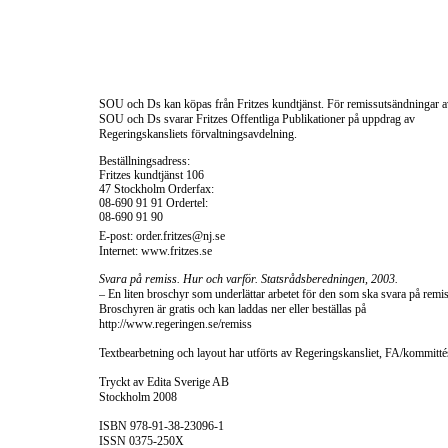
SOU och Ds kan köpas från Fritzes kundtjänst. För remissutsändningar 
SOU och Ds svarar Fritzes Offentliga Publikationer på uppdrag av
Regeringskansliets förvaltningsavdelning.
Beställningsadress:
Fritzes kundtjänst 106
47 Stockholm Orderfax:
08-690
91 91 Ordertel:
08-690
91 90
E-post:
order.fritzes@nj.se
Internet: www.fritzes.se
Svara på remiss. Hur och varför. Statsrådsberedningen, 2003.
– En liten broschyr som underlättar arbetet för den som ska svara på remis
Broschyren är gratis och kan laddas ner eller beställas på
http://www.regeringen.se/remiss
Textbearbetning och layout har utförts av Regeringskansliet, FA/kommitté
Tryckt av Edita Sverige AB
Stockholm 2008
ISBN
978-91-38-23096-1
ISSN
0375-250X