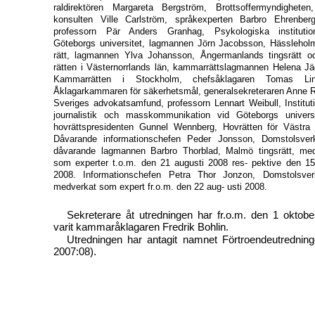
raldirektören Margareta Bergström, Brottsoffermyndigheten
konsulten Ville Carlström, språkexperten Barbro
Ehrenberg
professorn Pär Anders Granhag, Psykologiska instituti
Göteborgs universitet, lagmannen Jörn Jacobsson, Hässleholm
rätt, lagmannen Ylva Johansson, Ångermanlands tingsrätt o
rätten i Västernorrlands län, kammarrättslagmannen Helena Jä
Kammarrätten i Stockholm, chefsåklagaren Tomas Lind
Åklagarkammaren för säkerhetsmål, generalsekreteraren Anne 
Sveriges advokatsamfund, professorn Lennart Weibull, Institut
journalistik och masskommunikation vid Göteborgs univers
hovrättspresidenten Gunnel Wennberg, Hovrätten för Västra 
Dåvarande informationschefen Peder Jonsson, Domstolsver
dåvarande lagmannen Barbro Thorblad, Malmö tingsrätt, me
som experter t.o.m. den 21 augusti 2008 res- pektive den 15
2008. Informationschefen Petra Thor Jonzon, Domstolsver
medverkat som expert fr.o.m. den 22 aug- usti 2008.
Sekreterare åt utredningen har fr.o.m. den 1 oktob
varit kammaråklagaren Fredrik Bohlin.
Utredningen har antagit namnet Förtroendeutrednin
2007:08).