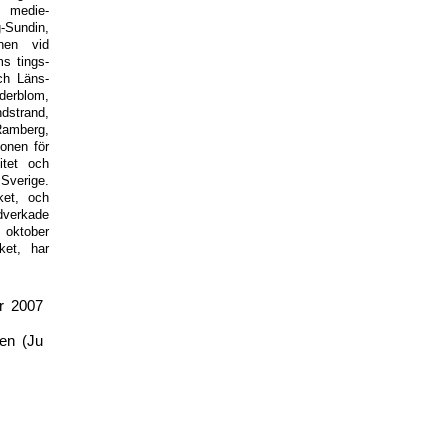
, medie-
-Sundin,
onen vid
s tings-
ch Läns-
derblom,
strand,
Ramberg,
ionen för
itet och
Sverige.
ket, och
dverkade
 oktober
ket, har
er 2007
gen (Ju