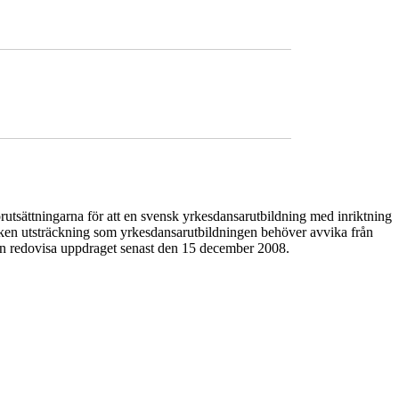
utsättningarna för att en svensk yrkesdansarutbildning med inriktning
 vilken utsträckning som yrkesdansarutbildningen behöver avvika från
ven redovisa uppdraget senast den 15 december 2008.