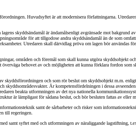
örordningen. Huvudsyftet är att modernisera författningarna. Utredaren 
ll om lagens skyddsändamål är ändamålsenligt avgränsade mot bakgrund av
ämpningsområde för att tillgodose andra skyddsändamål än de som omfatt
 verksamheter. Utredaren skall därvidlag pröva om lagen bör användas för 
äggningar, områden och föremål som skall kunna utgöra skyddsobjekt oc
lt överväga behovet av och möjligheten att kunna förklara fordon som 
år av skyddsförordningen och som rör beslut om skyddsobjekt m.m. enli
h skyddsområdesvakter. Är kompetensfördelningen i dessa avseenden m
utredaren beakta utformningen av det nya nationella kommunikationssys
struktur är lämpligast för sådana beslut, och bör besluten fattas av e
 informationsteknik samt de sårbarheter och risker som informationste
n till regeringen.
 med samt syftet med och utformningen av näraliggande lagstiftning, t