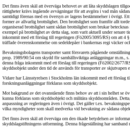
Det finns även skäl att överväga behovet av att låta skyddslagen tillg
rättigheter krävs ingående avvägningar för att avgöra i vad mån såda
samtidigt förenas med en översyn av lagens bestämmelser i övrigt. Et
former av allvarlig brottslighet. Den brottslighet som framför allt tord
organiserad brottslighet samt sådan brottslighet som brukar betecknas 
exempel på brottslighet av detta slag, som varit aktuell under senare 
inkommit med ett förslag till regeringen (Fö2005/3095/RS) om att 4 §
träffade överenskommelse om sedeldepåer i bankernas regi väcker ocks
Bevakningsbolagens transporter samt försvarets pågående omställningsarbe
prop. 1989/90:54 om skydd för samhällsviktiga anläggningar m.m., s. 3
denna fråga inkommit med ett förslag till regeringen (Fö2002/2677/RS)
skyddsobjekt under den tid de används för transporter av skjutvapen el
Vidare har Länsstyrelsen i Stockholms län inkommit med ett förslag ti
forskningsanläggningar förklaras som skyddsobjekt.
Mot bakgrund av det ovanstående finns behov av att i sin helhet se ö
kunna förklaras som skyddsobjekt och militära skyddsområden. Detta
anpassning av regleringen även i övrigt. Det gäller t.ex. bevakningspe
vilka myndigheter som skall medverka vid bevakning av sådana obje
Det finns även skäl att överväga om den ökade betydelsen av informa
skyddslagstiftningens utformning. Denna frågeställning har samband me