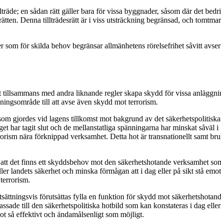
t tillträde; en sådan rätt gäller bara för vissa byggnader, såsom där det
nsrätten. Denna tillträdesrätt är i viss utsträckning begränsad, och tomt
er som för skilda behov begränsar allmänhetens rörelsefrihet såvitt avser 
tt tillsammans med andra liknande regler skapa skydd för vissa anläggn
ningsområde till att avse även skydd mot terrorism.
 gjordes vid lagens tillkomst mot bakgrund av det säkerhetspolitiska lä
kriget har tagit slut och de mellanstatliga spänningarna har minskat såväl
rrorism nära förknippad verksamhet. Detta hot är transnationellt samt br
ta att det finns ett skyddsbehov mot den säkerhetshotande verksamhet so
ller landets säkerhet och minska förmågan att i dag eller på sikt stå emo
terrorism.
ttningsvis förutsättas fylla en funktion för skydd mot säkerhetshotand
ssade till den säkerhetspolitiska hotbild som kan konstateras i dag ell
t så effektivt och ändamålsenligt som möjligt.