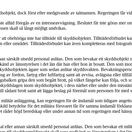
dsobjekt, dock först efter medgivande av talmannen. Regeringen får vid
e alltid föregås av en intresseavvägning. Beslutet får inte göras mer om
ssen skall så långt möjligt undvikas.
t obehöriga inte har tillträde till skyddsobjektet. Tillträdesförbudet kan
n eller området. Tillträdesförbudet kan även kompletteras med fotogra
nnan särskilt utsedd personal anlitas. Den som bevakar ett skyddsobjekt
änd av länsstyrelsen i det län där han eller hon är bosatt. Den som in
r skyddsobjektets ägare som sedan anlitar skyddsvakten. Bevakningspers
 av fordon, fartyg eller luftfartyg samt att avvisa, avlägsna eller till
gsbalken gripa den som begått brott, på vilket fängelse kan följa, och so
skyddslagen inom skyddsobjektet, i dess närhet eller under den misstän
 till sådant brott samt att lägga beslag på föremål som personen för med s
 militär anläggning, kan regeringen för de ändamål som tidigare angetts
ld betydelse för det militära försvaret får för samma ändamål förklara
t råder höjd beredskap eller under annan tid som regeringen med hänsyn 
al eller annan särskilt utsedd personal anlitas. Den som bevakar ett m
 till skyddsområdesvakt skall vara godkänd av länsstyrelsen i det län 