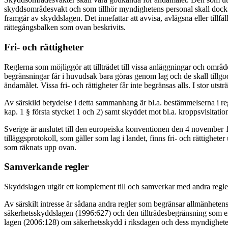
skyddsområdesvakt och som tillhör myndighetens personal skall dock
framgår av skyddslagen. Det innefattar att avvisa, avlägsna eller tillf
rättegångsbalken som ovan beskrivits.
Fri- och rättigheter
Reglerna som möjliggör att tillträdet till vissa anläggningar och omr
begränsningar får i huvudsak bara göras genom lag och de skall tillg
ändamålet. Vissa fri- och rättigheter får inte begränsas alls. I stor utst
Av särskild betydelse i detta sammanhang är bl.a. bestämmelserna i reg
kap. 1 § första stycket 1 och 2) samt skyddet mot bl.a. kroppsvisitati
Sverige är anslutet till den europeiska konventionen den 4 november
tilläggsprotokoll, som gäller som lag i landet, finns fri- och rättighet
som räknats upp ovan.
Samverkande regler
Skyddslagen utgör ett komplement till och samverkar med andra regler
Av särskilt intresse är sådana andra regler som begränsar allmänhetens
säkerhetsskyddslagen (1996:627) och den tillträdesbegränsning som en
lagen (2006:128) om säkerhetsskydd i riksdagen och dess myndighete