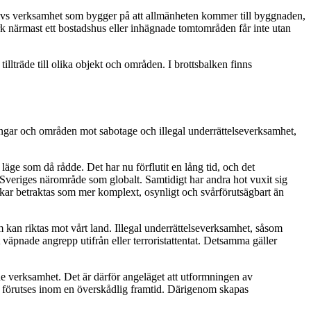
 bedrivs verksamhet som bygger på att allmänheten kommer till byggnaden,
mark närmast ett bostadshus eller inhägnade tomtområden får inte utan
tillträde till olika objekt och områden. I brottsbalken finns
ingar och områden mot sabotage och illegal underrättelseverksamhet,
ge som då rådde. Det har nu förflutit en lång tid, och det
 i Sveriges närområde som globalt. Samtidigt har andra hot vuxit sig
ukar betraktas som mer komplext, osynligt och svårförutsägbart än
m kan riktas mot vårt land. Illegal underrättelseverksamhet, såsom
t väpnade angrepp utifrån eller terroristattentat. Detsamma gäller
e verksamhet. Det är därför angeläget att utformningen av
er förutses inom en överskådlig framtid. Därigenom skapas