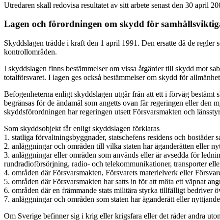
Utredaren skall redovisa resultatet av sitt arbete senast den 30 april 20
Lagen och förordningen om skydd för samhällsvikti
Skyddslagen trädde i kraft den 1 april 1991. Den ersatte då de regle
kontrollområden.
I skyddslagen finns bestämmelser om vissa åtgärder till skydd mot sabot
totalförsvaret. I lagen ges också bestämmelser om skydd för allmänhe
Befogenheterna enligt skyddslagen utgår från att ett i förväg bestämt sky
begränsas för de ändamål som angetts ovan får regeringen eller den my
skyddsförordningen har regeringen utsett Försvarsmakten och länsstyrel
Som skyddsobjekt får enligt skyddslagen förklaras
1. statliga förvaltningsbyggnader, statschefens residens och bostäder s
2. anläggningar och områden till vilka staten har äganderätten eller ny
3. anläggningar eller områden som används eller är avsedda för ledning 
rundradioförsörjning, radio- och telekommunikationer, transporter elle
4. områden där Försvarsmakten, Försvarets materielverk eller Försvarets 
5. områden där Försvarsmakten har satts in för att möta ett väpnat ang
6. områden där en främmande stats militära styrka tillfälligt bedriver 
7. anläggningar och områden som staten har äganderätt eller nyttjander
Om Sverige befinner sig i krig eller krigsfara eller det råder andra 