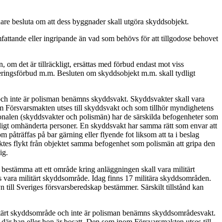
are besluta om att dess byggnader skall utgöra skyddsobjekt.
fattande eller ingripande än vad som behövs för att tillgodose behovet
, om det är tillräckligt, ersättas med förbud endast mot viss
feringsförbud m.m. Besluten om skyddsobjekt m.m. skall tydligt
 och inte är polisman benämns skyddsvakt. Skyddsvakter skall vara
om Försvarsmakten utses till skyddsvakt och som tillhör myndighetens
onalen (skyddsvakter och polismän) har de särskilda befogenheter som
fälligt omhänderta personer. En skyddsvakt har samma rätt som envar att
m påträffas på bar gärning eller flyende fot liksom att ta i beslag
ktes flykt från objektet samma befogenhet som polismän att gripa den
ig.
 bestämma att ett område kring anläggningen skall vara militärt
s vara militärt skyddsområde. Idag finns 17 militära skyddsområden.
till Sveriges försvarsberedskap bestämmer. Särskilt tillstånd kan
ilitärt skyddsområde och inte är polisman benämns skyddsområdesvakt.
där han eller hon är bosatt. Den som inom Försvarsmakten utses till