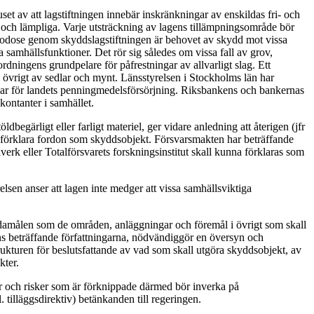
et av att lagstiftningen innebär inskränkningar av enskildas fri- och
 och lämpliga. Varje utsträckning av lagens tillämpningsområde bör
lgodose genom skyddslagstiftningen är behovet av skydd mot vissa
la samhällsfunktioner. Det rör sig således om vissa fall av grov,
dningens grundpelare för påfrestningar av allvarligt slag. Ett
i övrigt av sedlar och mynt. Länsstyrelsen i Stockholms län har
ngar för landets penningmedelsförsörjning. Riksbankens och bankernas
ontanter i samhället.
begärligt eller farligt materiel, ger vidare anledning att återigen (jfr
t förklara fordon som skyddsobjekt. Försvarsmakten har beträffande
rk eller Totalförsvarets forskningsinstitut skall kunna förklaras som
sen anser att lagen inte medger att vissa samhällsviktiga
ndamålen som de områden, anläggningar och föremål i övrigt som skall
 beträffande författningarna, nödvändiggör en översyn och
rukturen för beslutsfattande av vad som skall utgöra skyddsobjekt, av
kter.
r och risker som är förknippade därmed bör inverka på
tilläggsdirektiv) betänkanden till regeringen.