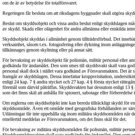
om de är av betydelse för totalförsvaret.
Regeringen får besluta om att riksdagens byggnader skall utgöra skyd
Beslut om skyddsobjekt och vissa andra beslut enligt skyddslagen måst
av skydd. Skada eller olägenhet för andra allmänna eller enskilda intre
Skyddsobjekt skyddas i allmänhet genom tillträdesförbud. Det innebär at
verksamhet, såsom t.ex. fotografering eller dykning inom anläggninge
tillkännages genom skyltning eller på annat sätt.
För bevakning av skyddsobjekt får polismän, militär personal eller a
godkända för ändamålet. Den som utses till skyddsvakt skall vara godk
personal skall dock i stället vara godkänd av Försvarsmakten. Det ä
framgår av skyddslagen. Dessa innefattar kroppsvisitation, undersökning
enligt 24 kap. 7 § andra stycket och 27 kap. 4 § första stycket rättegån
föremål som därvid påträffas. Skyddsvakten har dessutom enligt 13 § 
som det finns skäl att anhålla för spioneri, sabotage eller förberedelse
Om reglerna om skyddsobjekt inte kan bereda tillräckligt skydd för en
skyddsområde. Även ett område med geografiska förhållanden av särski
Utlänningar får inte uppehålla sig inom militära skyddsområden när de
emellertid meddelas av Försvarsmakten, om det finns skäl för det.
För bevakning av militära skyddsområden får polismän, militär person
Skyddsområdesvakter skall vara godkända för ändamålet. Den som utses