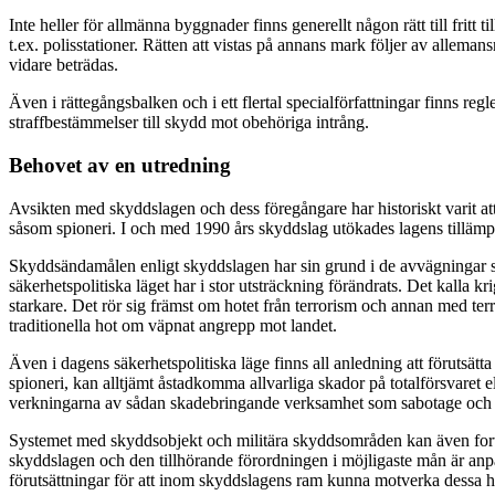
Inte heller för allmänna byggnader finns generellt någon rätt till frit
t.ex. polisstationer. Rätten att vistas på annans mark följer av allema
vidare beträdas.
Även i rättegångsbalken och i ett flertal specialförfattningar finns regl
straffbestämmelser till skydd mot obehöriga intrång.
Behovet av en utredning
Avsikten med skyddslagen och dess föregångare har historiskt varit a
såsom spioneri. I och med 1990 års skyddslag utökades lagens tillämp
Skyddsändamålen enligt skyddslagen har sin grund i de avvägningar som
säkerhetspolitiska läget har i stor utsträckning förändrats. Det kalla 
starkare. Det rör sig främst om hotet från terrorism och annan med te
traditionella hot om väpnat angrepp mot landet.
Även i dagens säkerhetspolitiska läge finns all anledning att förutsät
spioneri, kan alltjämt åstadkomma allvarliga skador på totalförsvaret e
verkningarna av sådan skadebringande verksamhet som sabotage och 
Systemet med skyddsobjekt och militära skyddsområden kan även fortsä
skyddslagen och den tillhörande förordningen i möjligaste mån är anpa
förutsättningar för att inom skyddslagens ram kunna motverka dessa ho