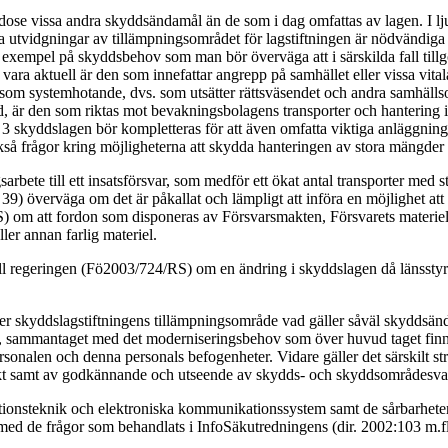
odose vissa andra skyddsändamål än de som i dag omfattas av lagen. I ljus
na utvidgningar av tillämpningsområdet för lagstiftningen är nödvändiga
t exempel på skyddsbehov som man bör överväga att i särskilda fall til
e vara aktuell är den som innefattar angrepp på samhället eller vissa vita
som systemhotande, dvs. som utsätter rättsväsendet och andra samhällsor
tid, är den som riktas mot bevakningsbolagens transporter och hantering 
 3 skyddslagen bör kompletteras för att även omfatta viktiga anläggni
å frågor kring möjligheterna att skydda hanteringen av stora mängder k
te till ett insatsförsvar, som medför ett ökat antal transporter med stöld
9) överväga om det är påkallat och lämpligt att införa en möjlighet at
 om att fordon som disponeras av Försvarsmakten, Försvarets materielve
ler annan farlig materiel.
ll regeringen (Fö2003/724/RS) om en ändring i skyddslagen då länsstyrel
ver skyddslagstiftningens tillämpningsområde vad gäller såväl skyddsä
, sammantaget med det moderniseringsbehov som över huvud taget finns
rsonalen och denna personals befogenheter. Vidare gäller det särskilt st
kt samt av godkännande och utseende av skydds- och skyddsområdesva
tionsteknik och elektroniska kommunikationssystem samt de sårbarhete
d de frågor som behandlats i InfoSäkutredningens (dir. 2002:103 m.fl. 