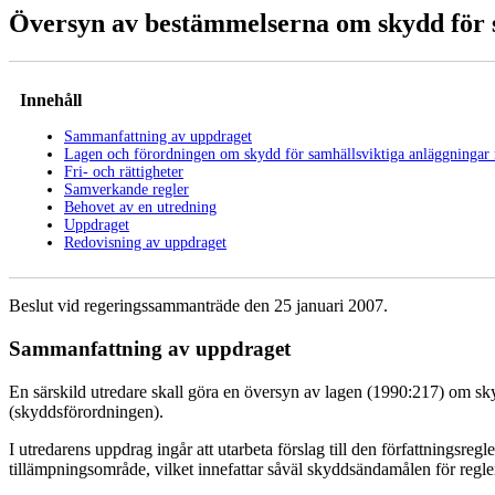
Översyn av bestämmelserna om skydd för 
Innehåll
Sammanfattning av uppdraget
Lagen och förordningen om skydd för samhällsviktiga anläggningar
Fri- och rättigheter
Samverkande regler
Behovet av en utredning
Uppdraget
Redovisning av uppdraget
Beslut vid regeringssammanträde den 25 januari 2007.
Sammanfattning av uppdraget
En särskild utredare skall göra en översyn av lagen (1990:217) om s
(skyddsförordningen).
I utredarens uppdrag ingår att utarbeta förslag till den författningsre
tillämpningsområde, vilket innefattar såväl skyddsändamålen för reg