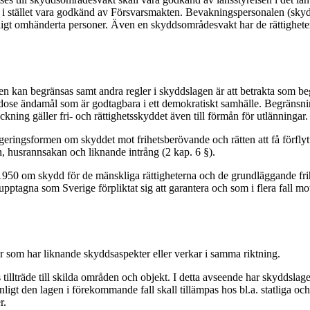
 i stället vara godkänd av Försvarsmakten. Bevakningspersonalen (sky
älligt omhänderta personer. Även en skyddsområdesvakt har de rättigheter
åden kan begränsas samt andra regler i skyddslagen är att betrakta som b
odose ändamål som är godtagbara i ett demokratiskt samhälle. Begränsni
räckning gäller fri- och rättighetsskyddet även till förmån för utlänningar.
eringsformen om skyddet mot frihetsberövande och rätten att få förflytta
on, husrannsakan och liknande intrång (2 kap. 6 §).
 1950 om skydd för de mänskliga rättigheterna och de grundläggande fr
er upptagna som Sverige förpliktat sig att garantera och som i flera fall 
 som har liknande skyddsaspekter eller verkar i samma riktning.
 tillträde till skilda områden och objekt. I detta avseende har skyddsla
ligt den lagen i förekommande fall skall tillämpas hos bl.a. statliga o
r.