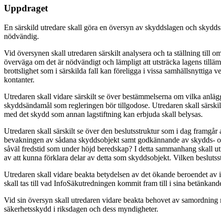
Uppdraget
En särskild utredare skall göra en översyn av skyddslagen och skyddsf
nödvändig.
Vid översynen skall utredaren särskilt analysera och ta ställning ti
överväga om det är nödvändigt och lämpligt att utsträcka lagens till
brottslighet som i särskilda fall kan föreligga i vissa samhällsnyttiga
kontanter.
Utredaren skall vidare särskilt se över bestämmelserna om vilka anl
skyddsändamål som regleringen bör tillgodose. Utredaren skall särski
med det skydd som annan lagstiftning kan erbjuda skall belysas.
Utredaren skall särskilt se över den beslutsstruktur som i dag framg
bevakningen av sådana skyddsobjekt samt godkännande av skydds- oc
såväl fredstid som under höjd beredskap? I detta sammanhang skall 
av att kunna förklara delar av detta som skyddsobjekt. Vilken besluts
Utredaren skall vidare beakta betydelsen av det ökande beroendet av
skall tas till vad InfoSäkutredningen kommit fram till i sina betänkande
Vid sin översyn skall utredaren vidare beakta behovet av samordning
säkerhetsskydd i riksdagen och dess myndigheter.