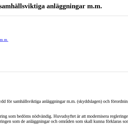
samhällsviktiga anläggningar m.m.
 m.m.
kydd för samhällsviktiga anläggningar m.m. (skyddslagen) och förordn
glering som bedöms nödvändig. Huvudsyftet är att modernisera regleringen
leringen som de anläggningar och områden som skall kunna förklaras s