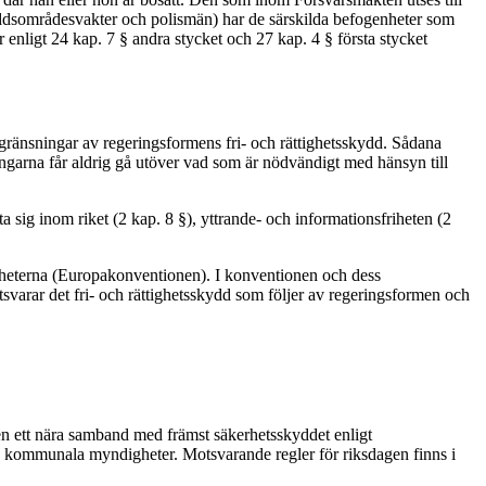
ddsområdesvakter och polismän) har de särskilda befogenheter som
 enligt 24 kap. 7 § andra stycket och 27 kap. 4 § första stycket
egränsningar av regeringsformens fri- och rättighetsskydd. Sådana
ngarna får aldrig gå utöver vad som är nödvändigt med hänsyn till
 sig inom riket (2 kap. 8 §), yttrande- och informationsfriheten (2
iheterna (Europakonventionen). I konventionen och dess
motsvarar det fri- och rättighetsskydd som följer av regeringsformen och
gen ett nära samband med främst säkerhetsskyddet enligt
ch kommunala myndigheter. Motsvarande regler för riksdagen finns i