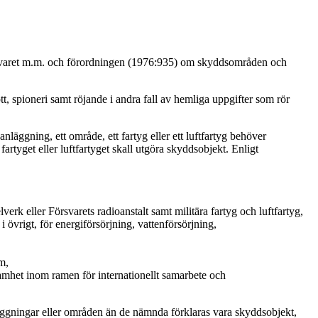
försvaret m.m. och förordningen (1976:935) om skyddsområden och
tt, spioneri samt röjande i andra fall av hemliga uppgifter som rör
anläggning, ett område, ett fartyg eller ett luftfartyg behöver
tyget eller luftfartyget skall utgöra skyddsobjekt. Enligt
erk eller Försvarets radioanstalt samt militära fartyg och luftfartyg,
 övrigt, för energiförsörjning, vattenförsörjning,
m,
ksamhet inom ramen för internationellt samarbete och
nläggningar eller områden än de nämnda förklaras vara skyddsobjekt,