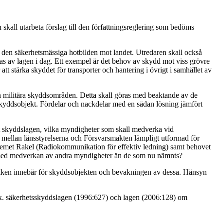
skall utarbeta förslag till den författningsreglering som bedöms
 den säkerhetsmässiga hotbilden mot landet. Utredaren skall också
as av lagen i dag. Ett exempel är det behov av skydd mot viss grövre
att stärka skyddet för transporter och hantering i övrigt i samhället av
h militära skyddsområden. Detta skall göras med beaktande av de
skyddsobjekt. Fördelar och nackdelar med en sådan lösning jämfört
gt skyddslagen, vilka myndigheter som skall medverka vid
ellan länsstyrelserna och Försvarsmakten lämpligt utformad för
temet Rakel (Radiokommunikation för effektiv ledning) samt behovet
ller med medverkan av andra myndigheter än de som nu nämnts?
kniken innebär för skyddsobjekten och bevakningen av dessa. Hänsyn
.ex. säkerhetsskyddslagen (1996:627) och lagen (2006:128) om