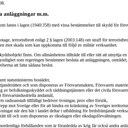
08.
ga anläggningar m.m.
r som fanns i lagen (1940:358) med vissa bestämmelser till skydd för 
age, terroristbrott enligt 2 § lagen (2003:148) om straff för terroristbro
ten mot skada som kan uppkomma till följd av militär verksamhet.
ddsobjekt finns. Om allmänhetens tillträde till eller rätt att utnyttja en 
ndighet som regeringen bestämmer besluta att anläggningen, området, far
serna att fatta sådana beslut.
amt statsministerns bostäder,
ttjanderätten och som disponeras av Försvarsmakten, Försvarets materielv
av befolkningsskyddet och räddningstjänsten eller det civila försvaret i
r försvarsindustriella ändamål,
radioanstalt tillfälligt bedriver övningar, prov eller försök,
repp mot Sverige eller för att hindra en kränkning av Sveriges territoriu
övningar när den här i landet deltar i utbildning för fredsfrämjande ver
ätt till och som disponeras av riksdagen eller riksdagsförvaltningen.
utomordentliga förhållanden som är föranledda av krig får också andra a