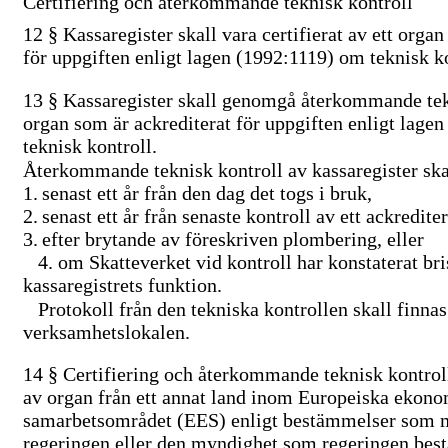
Certifiering och återkommande teknisk kontroll
12 §
Kassaregister skall vara certifierat av ett orga
för uppgiften enligt lagen (1992:1119) om teknisk ko
13 §
Kassaregister skall genomgå återkommande tekn
organ som är ackrediterat för uppgiften enligt lage
teknisk kontroll.
Återkommande teknisk kontroll av kassaregister ska
1.
senast ett år från den dag det togs i bruk,
2.
senast ett år från senaste kontroll av ett ackredite
3.
efter brytande av föreskriven plombering, eller
4.
om Skatteverket vid kontroll har konstaterat bris
kassaregistrets funktion.
Protokoll från den tekniska kontrollen skall finnas 
verksamhetslokalen.
14 §
Certifiering och återkommande teknisk kontroll
av organ från ett annat land inom Europeiska ekon
samarbetsområdet (EES) enligt bestämmelser som 
regeringen eller den myndighet som regeringen bes