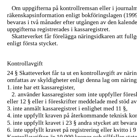
Om uppgifterna på kontrollremsan eller i journalm
räkenskapsinformation enligt bokföringslagen (1999
bevaras i två månader efter utgången av den kalen
uppgifterna registrerades i kassaregistret.
Skatteverket får förelägga näringsidkaren att fullg
enligt första stycket.
Kontrollavgift
24 §
Skatteverket får ta ut en kontrollavgift av när
omfattas av skyldigheter enligt denna lag om närin
1.
inte har ett kassaregister,
2.
använder kassaregister som inte uppfyller föres
eller 12 § eller i föreskrifter meddelade med stöd av
3.
inte anmält kassaregistret i enlighet med 11 §,
4.
inte uppfyllt kraven på återkommande teknisk kont
5.
inte uppfyllt kravet i 23 § andra stycket att bevara
6.
inte uppfyllt kravet på registrering eller kvitto i 9
Kontrollavgiften är 10 000 kronor och tillfaller stat