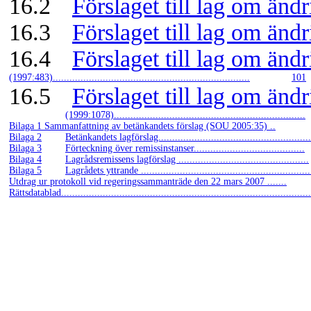
16.2
Förslaget till lag om änd
16.3
Förslaget till lag om än
16.4
Förslaget till lag om ändr
(1997:483).......................................................................
101
16.5
Förslaget till lag om änd
(1999:1078).....................................................................
Bilaga 1 Sammanfattning av betänkandets förslag (SOU 2005:35) ..
Bilaga 2
Betänkandets lagförslag.......................................................
Bilaga 3
Förteckning över remissinstanser........................................
Bilaga 4
Lagrådsremissens lagförslag ...............................................
Bilaga 5
Lagrådets yttrande .............................................................
Utdrag ur protokoll vid regeringssammanträde den 22 mars 2007 .......
Rättsdatablad..........................................................................................