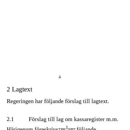
4
2 Lagtext
Regeringen har följande förslag till lagtext.
2.1
Förslag till lag om kassaregister m.m.
1
Härigenom föreskrivs
följande.
TPF
FPT