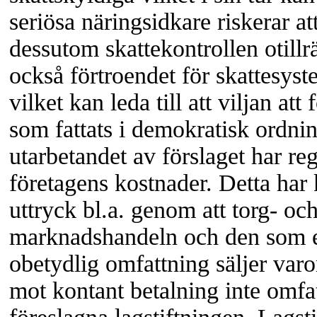
seriösa näringsidkare riskerar att
dessutom skattekontrollen otillr
också förtroendet för skattesyst
vilket kan leda till att viljan att 
som fattats i demokratisk ordni
utarbetandet av förslaget har re
företagens kostnader. Detta har 
uttryck bl.a. genom att torg- oc
marknadshandeln och den som e
obetydlig omfattning säljer varor
mot kontant betalning inte omfa