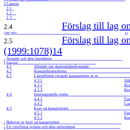
2
Lagtext
2.1 .
2.2 ...
2.3 ...
Förslag till lag 
2.4
(1997:483).........................................................................
12
Förslag till lag 
2.5
(1999:1078)14
Ärendet och dess beredning.............................................................
3
4
Bakgrund .........................................................................................
4.1
Allmänt om skatteundandragande...................................
4.2
Kontantbranscherna ......................................................
4.3
Lagstiftning rörande kassaregister m.m...........................
4.3.1
Alko
4.3.2
Krav
4.3.3
Kra
4.4
Internationella regler.....................................................
4.4.1
Euro
4.4.2
Lags
4.5
Krav på kassaregister ....................................................
4.5.1
Fusk
4.5.2
Kon
Behovet av krav på kassaregister ....................................................
5
Ett certifierat system och dess utformning ......................................
6