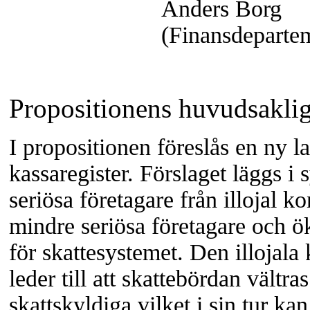
Anders Borg
(Finansdeparte
Propositionens huvudsaklig
I propositionen föreslås en ny 
kassaregister. Förslaget läggs i 
seriösa företagare från illojal k
mindre seriösa företagare och ök
för skattesystemet. Den illojal
leder till att skattebördan vältr
skattskyldiga vilket i sin tur kan 