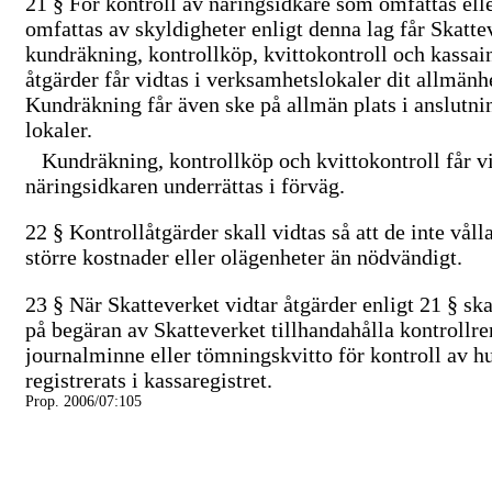
21 §
För kontroll av näringsidkare som omfattas ell
omfattas av skyldigheter enligt denna lag får Skatte
kundräkning, kontrollköp, kvittokontroll och kassai
åtgärder får vidtas i verksamhetslokaler dit allmänhe
Kundräkning får även ske på allmän plats i anslutnin
lokaler.
Kundräkning, kontrollköp och kvittokontroll får vi
näringsidkaren underrättas i förväg.
22 §
Kontrollåtgärder skall vidtas så att de inte vål
större kostnader eller olägenheter än nödvändigt.
23 §
När Skatteverket vidtar åtgärder enligt 21 § sk
på begäran av Skatteverket tillhandahålla kontrollre
journalminne eller tömningskvitto för kontroll av hu
registrerats i kassaregistret.
Prop. 2006/07:105