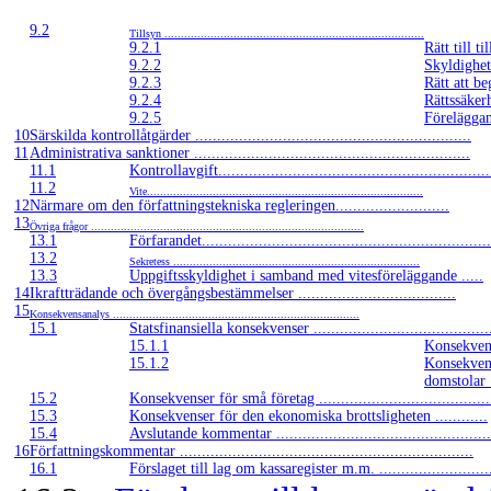
9.2
Tillsyn ...............................................................................
9.2.1
Rätt till ti
9.2.2
Skyldighet
9.2.3
Rätt att be
9.2.4
Rättssäkerh
9.2.5
Föreläggande
10
Särskilda kontrollåtgärder ...............................................................
11
Administrativa sanktioner ...............................................................
11.1
Kontrollavgift..............................................................
11.2
Vite....................................................................................
12
Närmare om den författningstekniska regleringen..........................
13
Övriga frågor ...................................................................................
13.1
Förfarandet..................................................................
13.2
Sekretess ...........................................................................
13.3
Uppgiftsskyldighet i samband med vitesföreläggande .....
14
Ikraftträdande och övergångsbestämmelser ....................................
15
Konsekvensanalys ...........................................................................
15.1
Statsfinansiella konsekvenser ........................................
15.1.1
Konsekvense
15.1.2
Konsekvens
domstolar ....
15.2
Konsekvenser för små företag .......................................
15.3
Konsekvenser för den ekonomiska brottsligheten ............
15.4
Avslutande kommentar .................................................
16
Författningskommentar ...................................................................
16.1
Förslaget till lag om kassaregister m.m. .........................