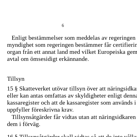
6
Enligt bestämmelser som meddelas av regeringen 
myndighet som regeringen bestämmer får certifierin
organ från ett annat land med vilket Europeiska gem
avtal om ömsesidigt erkännande.
Tillsyn
15 §
Skatteverket utövar tillsyn över att näringsidk
eller kan antas omfattas av skyldigheter enligt denn
kassaregister och att de kassaregister som används 
uppfyller föreskrivna krav.
Tillsynsåtgärder får vidtas utan att näringsidkare
dem i förväg.
16 §
Tillsynsåtgärder skall vidtas så att de inte våll