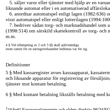
5.
säljer varor eller tjänster med hjälp av en varu
liknande automat eller i en automatiserad affärsloka
6.
anordnar automatspel enligt lagen (1982:636) 
visst automatspel eller enligt lotterilagen (1994:1000
7.
bedriver sådan torg- och marknadshandel som a
(1998:514) om särskild skattekontroll av torg- och
m.m.
4 §
Vid tillämpning av 2 och 3 §§ skall självständiga
inom ramen för en näringsverksamhet bedömas var för sig.
Definitioner
5 §
Med
kassaregister
avses kassaapparat, kassater
och liknande apparatur för registrering av försäljni
tjänster mot kontant betalning.
6 §
Med
kontant betalning
likställs betalning med k
1
Se
Europaparlamentets och rådets direktiv 98/34/EG
TP
PT