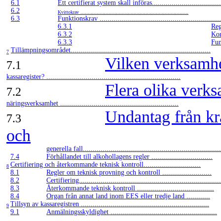
6.1
Ett certifierat system skall införas...................................
6.2
Kvittokrav .........................................................................
6.3
Funktionskrav .............................................................
6.3.1
Reg
6.3.2
Kort
6.3.3
Funk
Tillämpningsområdet.......................................................................
7
Vilken verksamhe
7.1
kassaregister? ....................................................................
Flera olika verk
7.2
näringsverksamhet ............................................................
Undantag från kra
7.3
och
generella fall......................................................................
7.4
Förhållandet till alkohollagens regler ...............................
Certifiering och återkommande teknisk kontroll.............................
8
8.1
Regler om teknisk provning och kontroll .........................
8.2
Certifiering........................................................................
8.3
Återkommande teknisk kontroll .......................................
8.4
Organ från annat land inom EES eller tredje land ............
Tillsyn av kassaregistren .................................................................
9
9.1
Anmälningsskyldighet ......................................................