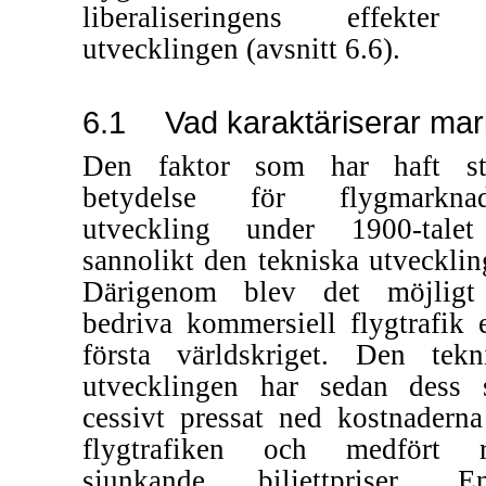
liberaliseringens effekte
utvecklingen (avsnitt 6.6).
6.1
Vad karaktäriserar ma
Den faktor som har haft st
betydelse för flygmarknad
utveckling under
1900-talet
sannolikt den tekniska utvecklin
Därigenom blev det möjligt
bedriva kommersiell flygtrafik e
första världskriget. Den tekn
utvecklingen har sedan dess 
cessivt pressat ned kostnaderna
flygtrafiken och medfört r
sjunkande biljettpriser. En