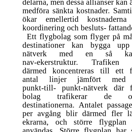
delarna, men dessa allianser kan 
medföra sänkta kostnader. Samti
ökar emellertid kostnaderna
koordinering och besluts- fattand
Ett flygbolag som flyger på m
destinationer kan bygga upp
nätverk med en så kal
nav-ekerstruktur.
Trafiken 
därmed koncentreras till ett f
antal linjer jämfört med 
punkt-till-
punkt-nätverk
där f
bolag trafikerar de ol
destinationerna. Antalet passage
per avgång blir därmed fler l
ekrarna, och större flygplan
användas. Större flygplan har