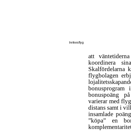
Inrikesflyg
att väntetidern
koordinera sin
Skalfördelarna 
flygbolagen erb
lojalitetsskapand
bonusprogram i
bonuspoäng på 
varierar med fly
distans samt i vi
insamlade poäng
”köpa” en bo
komplementaritet