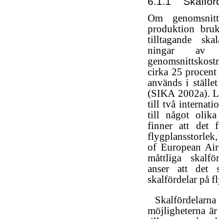
6.1.1
Skalför
Om genomsnitt
produktion bruk
tilltagande ska
ningar av 
genomsnittskost
cirka 25 procent
används i ställe
(SIKA 2002a). Lu
till två interna
till något olik
finner att det 
flygplansstorlek
of European Air
måttliga skalfö
anser att det s
skalfördelar på f
Skalfördelar
möjligheterna ä