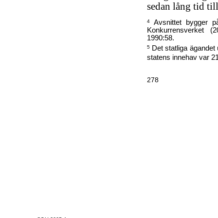
sedan lång tid til
Avsnittet bygger p
4
Konkurrensverket (
1990:58.
Det statliga ägandet
5
statens innehav var 2
278