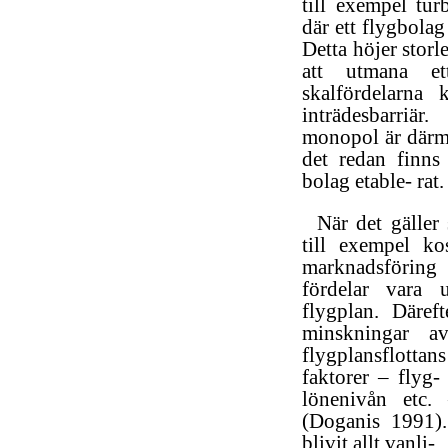
till exempel tur
där ett flygbolag
Detta höjer storl
att utmana et
skalfördelarna
inträdesbarriä
monopol är därme
det redan finns 
bolag etable- rat.
När det gäller 
till exempel ko
marknadsföring
fördelar vara 
flygplan. Däreft
minskningar av
flygplansflottans
faktorer – flyg-
lönenivån etc.
(Doganis 1991). 
blivit allt vanli-