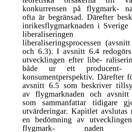
teoretiska orsakerna till va
konkurrensen på flygmark- n
ofta är begränsad. Därefter besk
inrikesflygmarknaden i Sverige 
liberaliseringen 
liberaliseringsprocessen (avsnitt
och 6.3). I avsnitt 6.4 redogörs
utvecklingen efter libe- raliseri
både ur ett producent- 
konsumentperspektiv. Därefter fö
avsnitt 6.5 som beskriver tills
av flygmarknaden och avsnitt
som sammanfattar tidigare gj
utvärderingar. Kapitlet avslutas
en bedömning av utvecklinge
flygmark- naden o