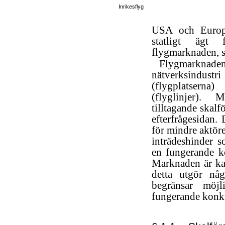
Inrikesflyg
USA och Europa
statligt ägt
flygmarknaden, s.
Flygmarknad
nätverksindu
(flygplatsern
(flyglinjer). 
tilltagande skalf
efterfrågesidan. 
för mindre aktöre
inträdeshinder s
en fungerande k
Marknaden är ka
detta utgör nå
begränsar möjli
fungerande konk