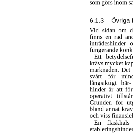
som görs inom s
6.1.3
Övriga 
Vid sidan om d
finns en rad an
inträdeshinder
fungerande konk
Ett betydelsef
krävs mycket kapi
marknaden. Det 
svårt för mind
långsiktigt bär-
hinder är att fö
operativt tillst
Grunden för utg
bland annat krav
och viss finansiel
En flaskhals
etableringshinde