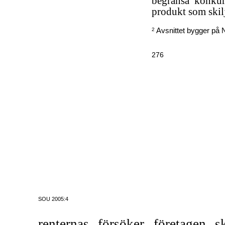
begränsa konkur
produkt som skilj
Avsnittet bygger på 
2
276
SOU 2005:4
renternas försöker företagen s