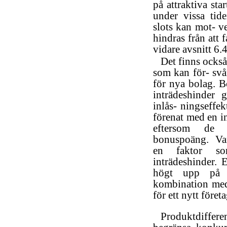
på attraktiva star
under vissa tid
slots kan mot- v
hindras från att f
vidare avsnitt 6.4
Det finns också
som kan för- svå
för nya bolag. 
inträdeshinder 
inlås- ningseffek
förenat med en i
eftersom de
bonuspoäng. Varu
en faktor s
inträdeshinder. 
högt upp på re
kombination med
för ett nytt föret
Produktdiffere