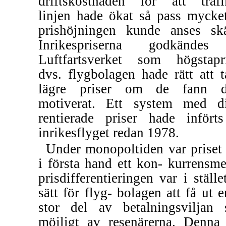
driftskostnaden för att trafi
linjen hade ökat så pass mycket
prishöjningen kunde anses skä
Inrikespriserna godkändes
Luftfartsverket som högstapri
dvs. flygbolagen hade rätt att t
lägre priser om de fann d
motiverat. Ett system med di
rentierade priser hade infört
inrikesflyget redan 1978.
Under monopoltiden var priset 
i första hand ett kon- kurrensme
prisdifferentieringen var i ställe
sätt för flyg- bolagen att få ut e
stor del av betalningsviljan
möjligt av resenärerna. Denna 