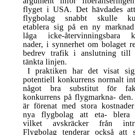
argument inför liberaliseringe
flyget i USA. Det hävdades att
flygbolag snabbt skulle k
etablera sig på en ny marknad 
låga
icke-återvinningsbara
ko
nader, i synnerhet om bolaget r
bedrev trafik i anslutning till
tänkta linjen.
I praktiken har det visat sig
potentiell konkurrens normalt int
något bra substitut för fak
konkurrens på flygmarkna- den.
är förenat med stora kostnader
nya flygbolag att eta- blera 
vilket avskräcker från intr
Flygbolag tenderar också att s