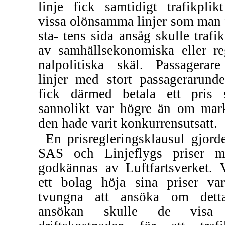
linje fick samtidigt trafikplik
vissa olönsamma linjer som man 
sta- tens sida ansåg skulle trafik
av samhällsekonomiska eller re
nalpolitiska skäl. Passagerar
linjer med stort passagerarunde
fick därmed betala ett pris
sannolikt var högre än om mar
den hade varit konkurrensutsatt.
En prisregleringsklausul gjorde
SAS och Linjeflygs priser m
godkännas av Luftfartsverket. V
ett bolag höja sina priser va
tvungna att ansöka om dett
ansökan skulle de visa 