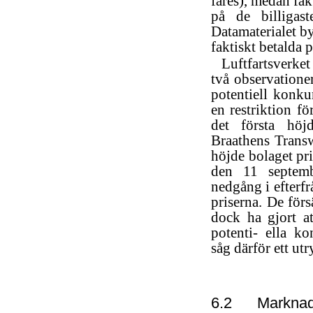
fares), medan fak
på de billigaste
Datamaterialet by
faktiskt betalda p
Luftfartsverket
två observatione
potentiell konku
en restriktion fö
det första höj
Braathens
Trans
höjde bolaget pri
den 11 septem
nedgång i efterf
priserna. De för
dock ha gjort a
potenti- ella k
såg därför ett ut
6.2
Marknade