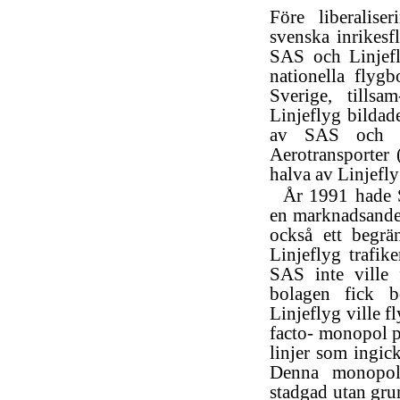
Före liberalis
svenska inrikes
SAS och Linjef
nationella flyg
Sverige, tills
Linjeflyg bildad
av SAS och ti
Aerotransporter
halva av Linjeflyg
År 1991 hade 
en marknadsandel
också ett begrän
Linjeflyg trafik
SAS inte ville 
bolagen fick be
Linjeflyg ville 
facto- monopol på
linjer som ingick
Denna monopols
stadgad utan gru