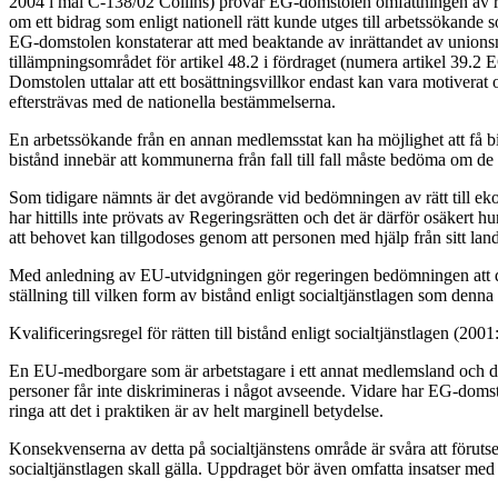
2004 i mål C-138/02 Collins) prövar EG-domstolen omfattningen av rätten
om ett bidrag som enligt nationell rätt kunde utges till arbetssökande
EG-domstolen konstaterar att med beaktande av inrättandet av unionsmed
tillämpningsområdet för artikel 48.2 i fördraget (numera artikel 39.2 
Domstolen uttalar att ett bosättningsvillkor endast kan vara motiverat
eftersträvas med de nationella bestämmelserna.
En arbetssökande från en annan medlemsstat kan ha möjlighet att få bis
bistånd innebär att kommunerna från fall till fall måste bedöma om de 
Som tidigare nämnts är det avgörande vid bedömningen av rätt till ekon
har hittills inte prövats av Regeringsrätten och det är därför osäkert 
att behovet kan tillgodoses genom att personen med hjälp från sitt la
Med anledning av EU-utvidgningen gör regeringen bedömningen att det 
ställning till vilken form av bistånd enligt socialtjänstlagen som denn
Kvalificeringsregel för rätten till bistånd enligt socialtjänstlagen (20
En EU-medborgare som är arbetstagare i ett annat medlemsland och de
personer får inte diskrimineras i något avseende. Vidare har EG-domstol
ringa att det i praktiken är av helt marginell betydelse.
Konsekvenserna av detta på socialtjänstens område är svåra att förutse. 
socialtjänstlagen skall gälla. Uppdraget bör även omfatta insatser me