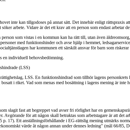
hovet inte kan tillgodoses på annat sätt. Det innebär enligt rättspraxis att
t söker arbete. Vidare är det ett krav att en person som endast arbetar del
 person som vistas i en kommun kan ha rätt till, utan även äldreomsorg,
personer med funktionshinder och avse hjälp i hemmet, ledsagarservice, a
cialtjänstlagen har kommunen ett särskilt ansvar för barn som riskerar at
göras en individuell behovsbedömning.
onshindrade (LSS)
ighetslag, LSS. En funktionshindrad som tillhör lagens personkrets kan ha
a bosatt i riket. Vad som menas med bosättning i lagens mening är inte he
om slagit fast att begreppet vad avser fri rörlighet har en gemenskapsrät
r. Avgörande för att någon skall betraktas som arbetstagare är att det a
 p. 17). Ett anställningsförhållande i EG-rättslig mening utmärks norm
te av ekonomiskt värde åt någon annan under dennes ledning" (mål 66