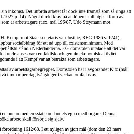
på sin inkomst. Det utförda arbetet får dock inte framstå som så ringa att
-1027 p. 14). Något direkt krav på att lönen skall utges i form av
dem som är arbetstagare (t.ex. mål 196/87, Udo Steymann mot
R.H. Kempf mot Staatssecretaris van Justitie, REG 1986 s. 1741).
uppbar socialbidrag för att nå upp till existensminimum. Med
ppehållstillstånd i Nederländerna. EG-domstolen uttalade att det var
örde kunde anses vara en faktisk och genuin ekonomisk aktivitet.
ande i att Kempf var att betrakta som arbetstagare.
attas av arbetstagarbegreppet. Domstolen har i avgörandet Kitz (mål
två timmar per dag två gånger i veckan omfattas av
er i en annan medlemsstat som landets egna medborgare. Denna
ka arbete skall försörja sig själv.
.2 i förordning 1612/68. I ett nyligen avgjort mål (dom den 23 mars