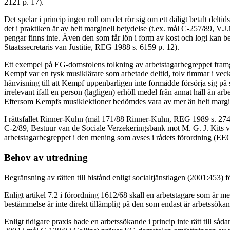
2121 p. 17).
Det spelar i princip ingen roll om det rör sig om ett dåligt betalt delti
det i praktiken är av helt marginell betydelse (t.ex. mål C-257/89, V
pengar finns inte. Även den som får lön i form av kost och logi kan b
Staatssecretaris van Justitie, REG 1988 s. 6159 p. 12).
Ett exempel på EG-domstolens tolkning av arbetstagarbegreppet framgå
Kempf var en tysk musiklärare som arbetade deltid, tolv timmar i vec
hänvisning till att Kempf uppenbarligen inte förmådde försörja sig på 
irrelevant ifall en person (lagligen) erhöll medel från annat håll än a
Eftersom Kempfs musiklektioner bedömdes vara av mer än helt margin
I rättsfallet Rinner-Kuhn (mål 171/88 Rinner-Kuhn, REG 1989 s. 2743)
C-2/89, Bestuur van de Sociale Verzekeringsbank mot M. G. J. Kits va
arbetstagarbegreppet i den mening som avses i rådets förordning (EE
Behov av utredning
Begränsning av rätten till bistånd enligt socialtjänstlagen (2001:453)
Enligt artikel 7.2 i förordning 1612/68 skall en arbetstagare som är
bestämmelse är inte direkt tillämplig på den som endast är arbetssökan
Enligt tidigare praxis hade en arbetssökande i princip inte rätt till så