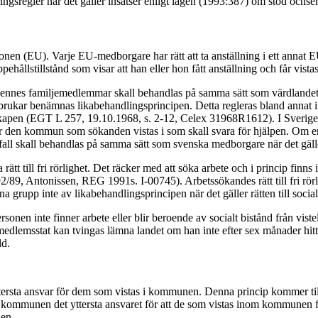
ingsregler när det gäller insatser enligt lagen (1993:387) om stöd ochser
n (EU). Varje EU-medborgare har rätt att ta anställning i ett annat EU
ppehållstillstånd som visar att han eller hon fått anställning och får vista
nnes familjemedlemmar skall behandlas på samma sätt som värdlandets e
p brukar benämnas likabehandlingsprincipen. Detta regleras bland annat 
skapen (EGT L 257, 19.10.1968, s. 2-12, Celex 31968R1612). I Sverige
nd är den kommun som sökanden vistas i som skall svara för hjälpen. Om e
 fall skall behandlas på samma sätt som svenska medborgare när det gäller 
 rätt till fri rörlighet. Det räcker med att söka arbete och i princip fin
/89, Antonissen, REG 1991s. I-00745). Arbetssökandes rätt till fri rörlig
grupp inte av likabehandlingsprincipen när det gäller rätten till social
rsonen inte finner arbete eller blir beroende av socialt bistånd från viste
edlemsstat kan tvingas lämna landet om han inte efter sex månader hittat
ld.
rsta ansvar för dem som vistas i kommunen. Denna princip kommer till u
har kommunen det yttersta ansvaret för att de som vistas inom kommunen 
sen.