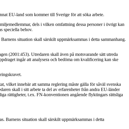
t annat EU-land som kommer till Sverige för att söka arbete.
amiljemedlemmar, dels i vilken omfattning dessa personer i övrigt kan
as speciella behov.
n. Barnens situation skall särskilt uppmärksammas i detta sammanhang.
stlagen (2001:453). Utredaren skall även på motsvarande sätt utreda
 uppdraget ingår att analysera och bedöma om kvalificering kan ske
eringskravet.
t, vilket innebär att samma reglering måste gälla för såväl svenska
aren skall i sitt arbete ta del av erfarenheter från andra EU-länder
liga rättigheter, t.ex. FN-konventionen angående flyktingars rättsliga
as. Barnens situation skall särskilt uppmärksammas i detta