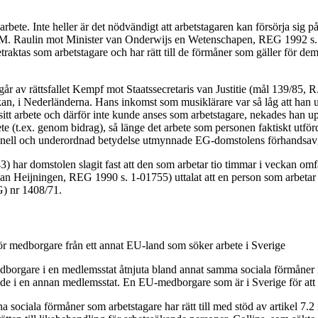
dsarbete. Inte heller är det nödvändigt att arbetstagaren kan försörja sig 
.J.M. Raulin mot Minister van Onderwijs en Wetenschapen, REG 1992 s. I
etraktas som arbetstagare och har rätt till de förmåner som gäller för 
r av rättsfallet Kempf mot Staatssecretaris van Justitie (mål 139/85, 
kan, i Nederländerna. Hans inkomst som musiklärare var så låg att han 
sitt arbete och därför inte kunde anses som arbetstagare, nekades han u
rbete (t.ex. genom bidrag), så länge det arbete som personen faktiskt utf
ell och underordnad betydelse utmynnade EG-domstolens förhandsavgör
 har domstolen slagit fast att den som arbetar tio timmar i veckan omf
n Heijningen, REG 1990 s. 1-01755) uttalat att en person som arbetar 
G) nr 1408/71.
 för medborgare från ett annat EU-land som söker arbete i Sverige
 medborgare i en medlemsstat åtnjuta bland annat samma sociala förmån
de i en annan medlemsstat. En EU-medborgare som är i Sverige för att sö
dana sociala förmåner som arbetstagare har rätt till med stöd av artikel 7