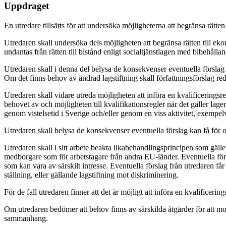
Uppdraget
En utredare tillsätts för att undersöka möjligheterna att begränsa rätte
Utredaren skall undersöka dels möjligheten att begränsa rätten till e
undantas från rätten till bistånd enligt socialtjänstlagen med bibehåll
Utredaren skall i denna del belysa de konsekvenser eventuella försla
Om det finns behov av ändrad lagstiftning skall författningsförslag re
Utredaren skall vidare utreda möjligheten att införa en kvalificeringsr
behovet av och möjligheten till kvalifikationsregler när det gäller la
genom vistelsetid i Sverige och/eller genom en viss aktivitet, exempelvi
Utredaren skall belysa de konsekvenser eventuella förslag kan få för o
Utredaren skall i sitt arbete beakta likabehandlingsprincipen som gäl
medborgare som för arbetstagare från andra EU-länder. Eventuella försla
som kan vara av särskilt intresse. Eventuella förslag från utredaren få
ställning, eller gällande lagstiftning mot diskriminering.
För de fall utredaren finner att det är möjligt att införa en kvalificerin
Om utredaren bedömer att behov finns av särskilda åtgärder för att mot
sammanhang.