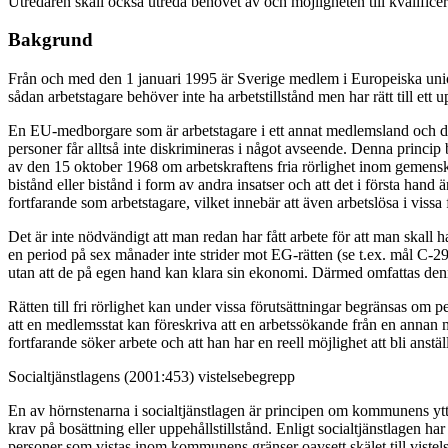
Utredaren skall också utreda behovet av och möjligheten till kvalificer
Bakgrund
Från och med den 1 januari 1995 är Sverige medlem i Europeiska unione
sådan arbetstagare behöver inte ha arbetstillstånd men har rätt till ett u
En EU-medborgare som är arbetstagare i ett annat medlemsland och de
personer får alltså inte diskrimineras i något avseende. Denna princi
av den 15 oktober 1968 om arbetskraftens fria rörlighet inom gemen
bistånd eller bistånd i form av andra insatser och att det i första ha
fortfarande som arbetstagare, vilket innebär att även arbetslösa i vissa
Det är inte nödvändigt att man redan har fått arbete för att man skall ha
en period på sex månader inte strider mot EG-rätten (se t.ex. mål C-292
utan att de på egen hand kan klara sin ekonomi. Därmed omfattas denna 
Rätten till fri rörlighet kan under vissa förutsättningar begränsas om pe
att en medlemsstat kan föreskriva att en arbetssökande från en annan m
fortfarande söker arbete och att han har en reell möjlighet att bli anstäl
Socialtjänstlagens (2001:453) vistelsebegrepp
En av hörnstenarna i socialtjänstlagen är principen om kommunens ytte
krav på bosättning eller uppehållstillstånd. Enligt socialtjänstlagen 
personer som vistas inom kommunens gränser oavsett skälet till vistel