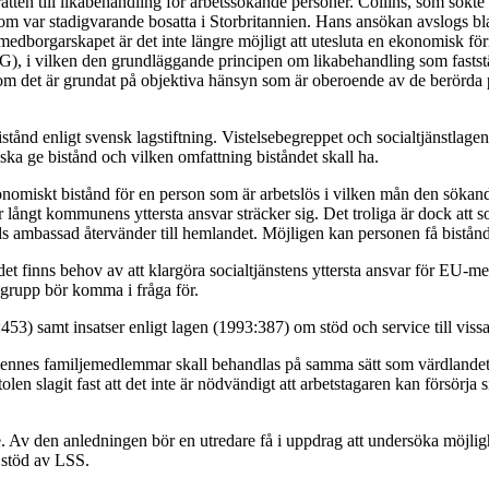
 till likabehandling för arbetssökande personer. Collins, som sökte arbe
 som var stadigvarande bosatta i Storbritannien. Hans ansökan avslogs bl
borgarskapet är det inte längre möjligt att utesluta en ekonomisk förmån
EG), i vilken den grundläggande principen om likabehandling som faststäl
 om det är grundat på objektiva hänsyn som är oberoende av de berörda pe
tånd enligt svensk lagstiftning. Vistelsebegreppet och socialtjänstlagen
ska ge bistånd och vilken omfattning biståndet skall ha.
omiskt bistånd för en person som är arbetslös i vilken mån den sökande 
hur långt kommunens yttersta ansvar sträcker sig. Det troliga är dock at
nds ambassad återvänder till hemlandet. Möjligen kan personen få bistån
finns behov av att klargöra socialtjänstens yttersta ansvar för EU-me
a grupp bör komma i fråga för.
01:453) samt insatser enligt lagen (1993:387) om stöd och service till vi
nnes familjemedlemmar skall behandlas på samma sätt som värdlandets e
en slagit fast att det inte är nödvändigt att arbetstagaren kan försörja 
Av den anledningen bör en utredare få i uppdrag att undersöka möjlighetern
d stöd av LSS.