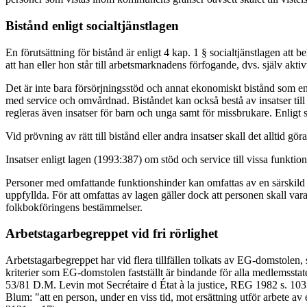
Bistånd enligt socialtjänstlagen
En förutsättning för bistånd är enligt 4 kap. 1 § socialtjänstlagen att be
att han eller hon står till arbetsmarknadens förfogande, dvs. själv aktiv
Det är inte bara försörjningsstöd och annat ekonomiskt bistånd som en
med service och omvårdnad. Biståndet kan också bestå av insatser till 
regleras även insatser för barn och unga samt för missbrukare. Enligt so
Vid prövning av rätt till bistånd eller andra insatser skall det alltid 
Insatser enligt lagen (1993:387) om stöd och service till vissa funkti
Personer med omfattande funktionshinder kan omfattas av en särskild rätt
uppfyllda. För att omfattas av lagen gäller dock att personen skall var
folkbokföringens bestämmelser.
Arbetstagarbegreppet vid fri rörlighet
Arbetstagarbegreppet har vid flera tillfällen tolkats av EG-domstolen, s
kriterier som EG-domstolen fastställt är bindande för alla medlemsstate
53/81 D.M. Levin mot Secrétaire d État à la justice, REG 1982 s. 1035
Blum: "att en person, under en viss tid, mot ersättning utför arbe