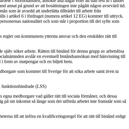
te i Storbritannien, ansökte åtta dagar efter att han rest in i landet
and annat på grund av att bosättningen inte pågått någon avsevärd tid.
 som är avsedd att underlätta tillträdet till arbete från
ls i artikel 6 i fördraget (numera artikel 12 EG) kommer till uttryck.
rsonernas nationalitet och som står i proportion till det syfte som
s regler om kommunens yttersta ansvar och den enskildes rätt till
själv söker arbete. Rätten till bistånd för denna grupp av arbetslösa
t socialnämnden avslår en eventuell biståndsansökan med hänvisning till
d i form av matpengar och en biljett hem.
dborgare som kommer till Sverige för att söka arbete samt även ta
ssa funktionshindrade (LSS)
gna medborgare vad gäller rätt till sociala förmåner, och dessa
sig på sin inkomst så länge som det utförda arbetet inte framstår som så
a till att införa en kvalificeringsregel för att rätt till bistånd enligt