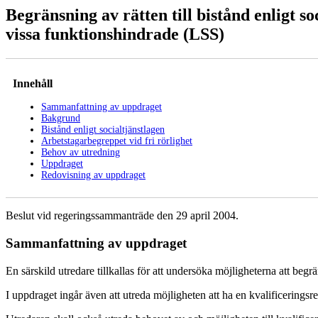
Begränsning av rätten till bistånd enligt so
vissa funktionshindrade (LSS)
Innehåll
Sammanfattning av uppdraget
Bakgrund
Bistånd enligt socialtjänstlagen
Arbetstagarbegreppet vid fri rörlighet
Behov av utredning
Uppdraget
Redovisning av uppdraget
Beslut vid regeringssammanträde den 29 april 2004.
Sammanfattning av uppdraget
En särskild utredare tillkallas för att undersöka möjligheterna att begr
I uppdraget ingår även att utreda möjligheten att ha en kvalificeringsre