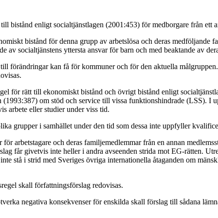
n till bistånd enligt socialtjänstlagen (2001:453) för medborgare från et
konomiskt bistånd för denna grupp av arbetslösa och deras medföljande f
ande av socialtjänstens yttersta ansvar för barn och med beaktande av der
g till förändringar kan få för kommuner och för den aktuella målgruppe
dovisas.
egel för rätt till ekonomiskt bistånd och övrigt bistånd enligt socialtjän
gen (1993:387) om stöd och service till vissa funktionshindrade (LSS). I
s arbete eller studier under viss tid.
lika grupper i samhället under den tid som dessa inte uppfyller kvalific
ler för arbetstagare och deras familjemedlemmar från en annan medlemssta
g får givetvis inte heller i andra avseenden strida mot EG-rätten. Utred
r inte stå i strid med Sveriges övriga internationella åtaganden om mänsk
gsregel skall författningsförslag redovisas.
verka negativa konsekvenser för enskilda skall förslag till sådana lämn