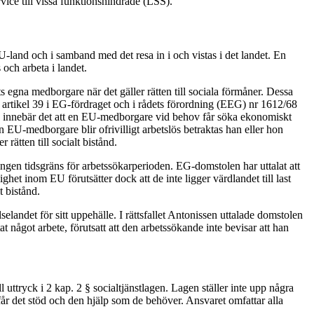
vice till vissa funktionshindrade (LSS).
-land och i samband med det resa in i och vistas i det landet. En
s och arbeta i landet.
gna medborgare när det gäller rätten till sociala förmåner. Dessa
i artikel 39 i EG-fördraget och i rådets förordning (EEG) nr 1612/68
 innebär det att en EU-medborgare vid behov får söka ekonomiskt
n EU-medborgare blir ofrivilligt arbetslös betraktas han eller hon
rätten till socialt bistånd.
ns ingen tidsgräns för arbetssökarperioden. EG-domstolen har uttalat att
het inom EU förutsätter dock att de inte ligger värdlandet till last
t bistånd.
lselandet för sitt uppehälle. I rättsfallet Antonissen uttalade domstolen
 något arbete, förutsatt att den arbetssökande inte bevisar att han
ttryck i 2 kap. 2 § socialtjänstlagen. Lagen ställer inte upp några
får det stöd och den hjälp som de behöver. Ansvaret omfattar alla