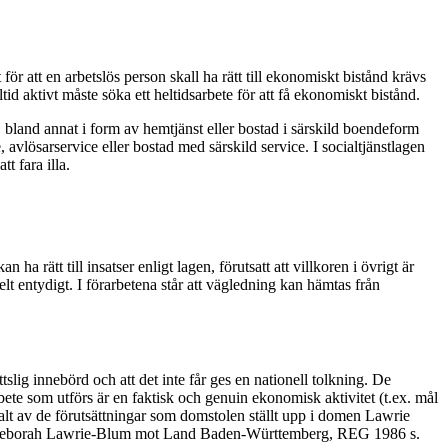
 för att en arbetslös person skall ha rätt till ekonomiskt bistånd krävs
tid aktivt måste söka ett heltidsarbete för att få ekonomiskt bistånd.
 bland annat i form av hemtjänst eller bostad i särskild boendeform
vlösarservice eller bostad med särskild service. I socialtjänstlagen
t fara illa.
 rätt till insatser enligt lagen, förutsatt att villkoren i övrigt är
lt entydigt. I förarbetena står att vägledning kan hämtas från
tslig innebörd och att det inte får ges en nationell tolkning. De
rbete som utförs är en faktisk och genuin ekonomisk aktivitet (t.ex. mål
alt av de förutsättningar som domstolen ställt upp i domen Lawrie
/85, Deborah Lawrie-Blum mot Land Baden-Württemberg, REG 1986 s.