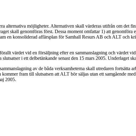
 alternativa möjligheter. Alternativen skall värderas utifrån om det fin
pdraget skall genomföras först. Dessa moment omfattar 1) att genomföra 
a fram en konsoliderad affärsplan för Samhall Resurs AB och ALT och krit
förallt värdet vid en försäljning efter en sammanslagning och värdet vid
na slutsatser i ett delbetänkande senast den 15 mars 2005. Underlaget skal
sammanslagning av de båda verksamheterna skall utredaren fortsätta arb
 kommer fram till slutsatsen att ALT bör säljas utan ett samgående med
maj 2005.