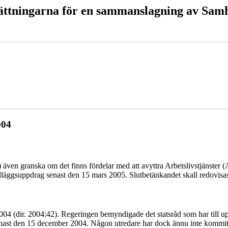
tsättningarna för en sammanslagning av Samh
004
42) även granska om det finns fördelar med att avyttra Arbetslivstjänst
tilläggsuppdrag senast den 15 mars 2005. Slutbetänkandet skall redovisa
4 (dir. 2004:42). Regeringen bemyndigade det statsråd som har till uppgi
enast den 15 december 2004. Någon utredare har dock ännu inte kommit at