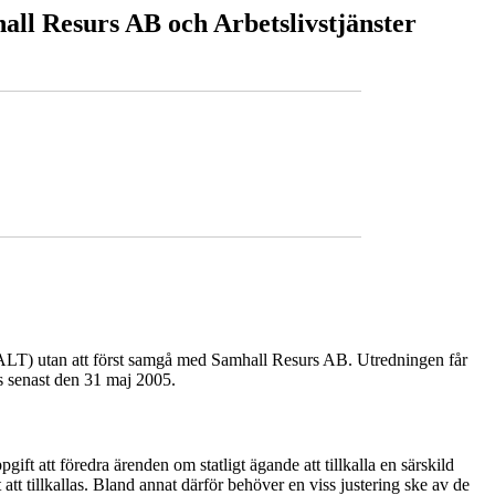
all Resurs AB och Arbetslivstjänster
er (ALT) utan att först samgå med Samhall Resurs AB. Utredningen får
s senast den 31 maj 2005.
ft att föredra ärenden om statligt ägande att tillkalla en särskild
t tillkallas. Bland annat därför behöver en viss justering ske av de