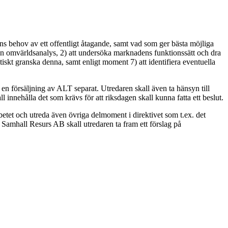
ns behov av ett offentligt åtagande, samt vad som ger bästa möjliga
en omvärldsanalys, 2) att undersöka marknadens funktionssätt och dra
iskt granska denna, samt enligt moment 7) att identifiera eventuella
 en försäljning av ALT separat. Utredaren skall även ta hänsyn till
l innehålla det som krävs för att riksdagen skall kunna fatta ett beslut.
etet och utreda även övriga delmoment i direktivet som t.ex. det
 Samhall Resurs AB skall utredaren ta fram ett förslag på