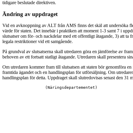
tidigare beslutade direktiven.
Ändring av uppdraget
Vid en avknoppning av ALT från AMS finns det skäl att undersöka flera
värde för staten. Det innebär i praktiken att moment 1-3 samt 7 i up
slutsatser om för- och nackdelar med ett offentligt åtagande, 3) att t
legala restriktioner vid ett samgående.
På grundval av slutsatserna skall utredaren göra en jämförelse av fram
behoven av ett fortsatt statligt åtagande. Utredaren skall presentera si
Om utredaren kommer fram till slutsatsen att staten bör genomföra en 
framtida ägandet och en handlingsplan för utförsäljning. Om utredaren
handlingsplan för detta. Uppdraget skall slutredovisas senast den 31 