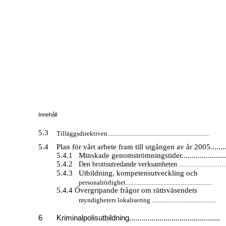
Innehåll
5.3
Tilläggsdirektiven...................................................................
5.4
Plan för vårt arbete fram till utgången av år 2005..........
5.4.1
Minskade genomströmningstider........................
5.4.2
Den brottsutredande verksamheten .......................
5.4.3
Utbildning, kompetensutveckling och
personalrörlighet.........................................................
5.4.4 Övergripande frågor om rättsväsendets
myndigheters lokalisering ..........................................
6
Kriminalpolisutbildning.............................................