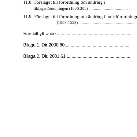
11.8
Förslaget till förordning om ändring i
åklagarförordningen (1996:205) ...........................................
11.9
Förslaget till förordning om ändring i polisförordning
(1998:1558)..................................................................
Särskilt yttrande ..............................................................
Bilaga 1, Dir 2000:90......................................................
Bilaga 2, Dir. 2001:61.....................................................