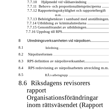
7.7.10
Hjälpmedel vid våldsanvändning ........................
7.7.11
Behovs- och proportionalitetsprinciperna .........
7.7.12 Rapporteringsskyldighet och rapporteftergift
m.m..................................................................
7.7.13 Behörighetskrav i samband med anställningen...
7.7.14 Utbildning av kriminalutredarna ........................
7.7.15 Genomförandet av utbildningen.........................
7.7.16 Uppdrag till RPS.................................................
8
Utredningsverksamheten vid närpolisen....................
8.1
Inledning......................................................................
8.2
Närpolisreformen ..........................................................
8.3
RPS definition av närpolisverksamhet...........................
8.4
RPS redovisning av närpolisarbetets utveckling m.m....
8.5
RÅ:s arbetsgrupp .........................................................
8.6
Riksdagens revisorers
rapport
Organisationsförändringar
inom rättsväsendet (Rapport