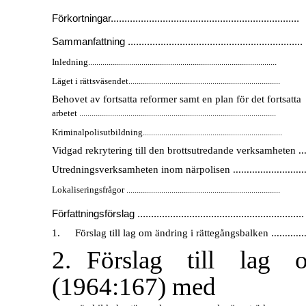
Förkortningar.....................................................................
Sammanfattning ................................................................
Inledning............................................................................................
Läget i rättsväsendet..........................................................................
Behovet av fortsatta reformer samt en plan för det fortsatta
arbetet ................................................................................................
Kriminalpolisutbildning....................................................................
Vidgad rekrytering till den brottsutredande verksamheten .....
Utredningsverksamheten inom närpolisen .............................
Lokaliseringsfrågor ...........................................................................
Författningsförslag .............................................................
1.
Förslag till lag om ändring i rättegångsbalken ...............
2.
Förslag till lag
(1964:167) med