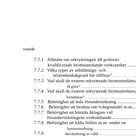
Innehåll
7.7.1
Allmänt om rekryteringen till polisens
kvalificerade brottsutredande verksamhet .........
7.7.2
Vilka typer av utbildnings- och
erfarenhetsbakgrund bör tillföras? ....................
7.7.3
Vad skall de externt rekryterade brottsutredarn
få göra? .............................................................
7.7.4
Vad skall de externt rekryterade brottsutredarn
benämnas? ........................................................
7.7.5
Behörighet att leda förundersökning .................
7.7.6
Behörighet att besluta om tvångsmedel m.m......
7.7.7
Behörighet att biträda åklagare vid
förundersökningens verkställande......................
7.7.8
Behörighet att hålla förhör m.m. under en
brottsutredning.................................................
7.7.9
Användning av våld ..........................................