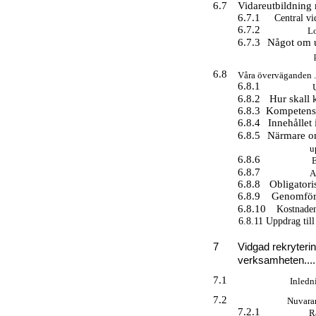
6.7
Vidareutbildning m
6.7.1
Central vida
6.7.2
Lok
6.7.3
Något om u
6.8
Våra överväganden ............
6.8.1
U
6.8.2
Hur skall 
6.8.3
Kompetensutv
6.8.4
Innehållet i
6.8.5
Närmare o
up
6.8.6
E
6.8.7
An
6.8.8
Obligatorisk
6.8.9
Genomföran
6.8.10
Kostnaden f
6.8.11 Uppdrag till RPS 
7
Vidgad rekryterin
verksamheten...........
7.1
Inledning..
7.2
Nuvarande r
7.2.1
Rä