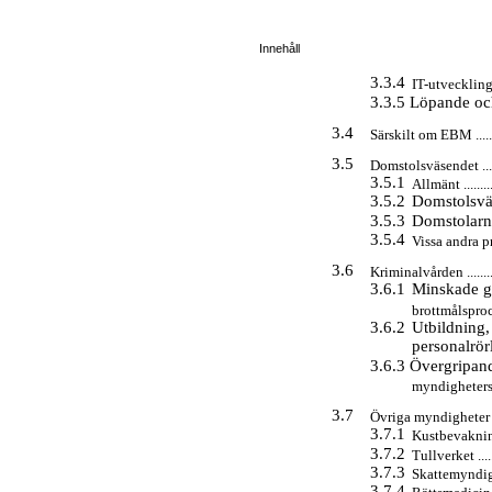
Innehåll
3.3.4
IT-utveckling........
3.3.5 Löpande och
3.4
Särskilt om EBM ...............
3.5
Domstolsväsendet .............
3.5.1
Allmänt ..............
3.5.2
Domstolsväsen
3.5.3
Domstolarnas i
3.5.4
Vissa andra projekt.
3.6
Kriminalvården ................
3.6.1
Minskade g
brottmålsprocessen 
3.6.2
Utbildning
personalrörli
3.6.3 Övergripand
myndigheters lokal
3.7
Övriga myndigheter ...........
3.7.1
Kustbevakningen....
3.7.2
Tullverket ..........
3.7.3
Skattemyndighetern
3.7.4