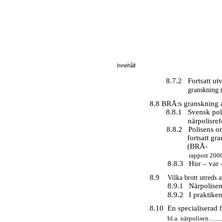
Innehåll
8.7.2
Fortsatt ut
granskning (RR
8.8 BRÅ:s granskning av nä
8.8.1
Svensk pol
närpolisr
8.8.2
Polisens o
fortsatt gr
(BRÅ-
rapport 2000:4)...
8.8.3
Hur – var 
8.9
Vilka brott utreds av n
8.9.1
Närpolisen f
8.9.2
I praktiken
8.10
En specialiserad
bl.a. närpolisen................