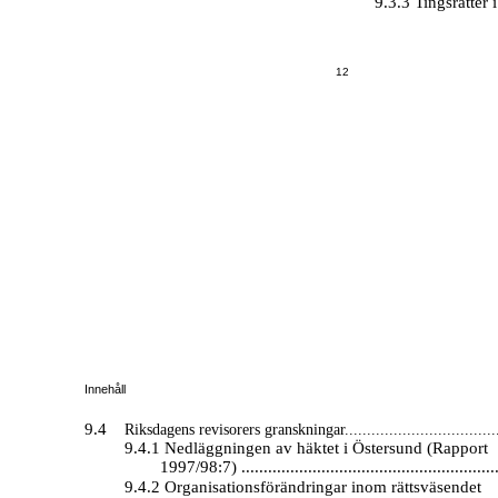
9.3.3 Tingsrätter i 
12
Innehåll
9.4
Riksdagens revisorers granskningar...................................
9.4.1 Nedläggningen av häktet i Östersund (Rapport
1997/98:7) ..........................................................
9.4.2 Organisationsförändringar inom rättsväsendet