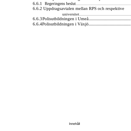
6.6.1
Regeringens beslut...............................................
6.6.2 Uppdragsavtalen mellan RPS och respektive
universitet...........................................................
6.6.3
Polisutbildningen i Umeå.....................................
6.6.4
Polisutbildningen i Växjö.....................................
Innehåll