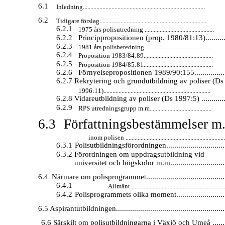
6.1
Inledning.................................................................................
6.2
Tidigare förslag.......................................................................
6.2.1
1975 års polisutredning ..............................................
6.2.2
Princippropositionen (prop. 1980/81:13)...........
6.2.3
1981 års polisberedning..............................................
6.2.4
Proposition 1983/84:89..............................................
6.2.5
Proposition 1984/85:81..............................................
6.2.6
Förnyelsepropositionen 1989/90:155.................
6.2.7 Rekrytering och grundutbildning av poliser (Ds
1996:11).......................................................................
6.2.8 Vidareutbildning av poliser (Ds 1997:5) .............
6.2.9
RPS utredningsgrupp m.m.........................................
6.3
Författningsbestämmelser m.
inom polisen ...................................................................
6.3.1
Polisutbildningsförordningen..............................
6.3.2 Förordningen om uppdragsutbildning vid
universitet och högskolor m.m............................
6.4
Närmare om polisprogrammet........................................
6.4.1
Allmänt...............................................................
6.4.2
Polisprogrammets olika moment..........................
6.5
Aspirantutbildningen.......................................................
6.6 Särskilt om polisutbildningarna i Växjö och Umeå ........