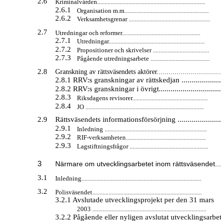
2.6
Kriminalvården.........................................................................
2.6.1
Organisation m.m.........................................................
2.6.2
Verksamhetsgrenar .......................................................
2.7
Utredningar och reformer.....................................................
2.7.1
Utredningar.................................................................
2.7.2
Propositioner och skrivelser ......................................
2.7.3
Pågående utredningsarbete ........................................
2.8
Granskning av rättsväsendets aktörer................................
2.8.1 RRV:s granskningar av rättskedjan .....................
2.8.2 RRV:s granskningar i övrigt.................................
2.8.3
Riksdagens revisorer...................................................
2.8.4
JO ................................................................................
2.9
Rättsväsendets informationsförsörjning .......................
2.9.1
Inledning .....................................................................
2.9.2
RIF-verksamheten......................................................
2.9.3
Lagstiftningsfrågor .....................................................
3
Närmare om utvecklingsarbetet inom rättsväsendet....
3.1
Inledning.................................................................................
3.2
Polisväsendet..........................................................................
3.2.1 Avslutade utvecklingsprojekt per den 31 mars
2003 .............................................................................
3.2.2 Pågående eller nyligen avslutat utvecklingsarbete