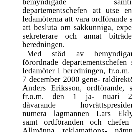
bemyndigade samtid
departementschefen att utse e
ledamöterna att vara ordförande 
att besluta om sakkunniga, exper
sekreterare och annat biträd
beredningen.
Med stöd av bemyndigan
förordnade departementschefen
ledamöter i beredningen, fr.o.m.
7 december 2000 gene- raldirekt
Anders Eriksson, ordförande, 
fr.o.m. den 1 ja- nuari 2
dåvarande hovrättspreside
numera lagmannen Lars Ekl
samt ordföranden och chefen
Allmänna reklamations- näm