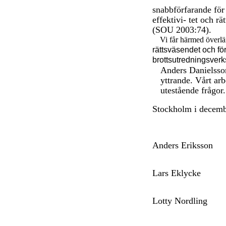
snabbförfarande fö
effektivi- tet och r
(SOU 2003:74).
Vi får härmed överl
rättsväsendet och för
brottsutredningsver
Anders Danielsson 
yttrande. Vårt arb
utestående frågor.
Stockholm i decem
Anders Eriksson
Lars Eklycke
Lotty Nordling