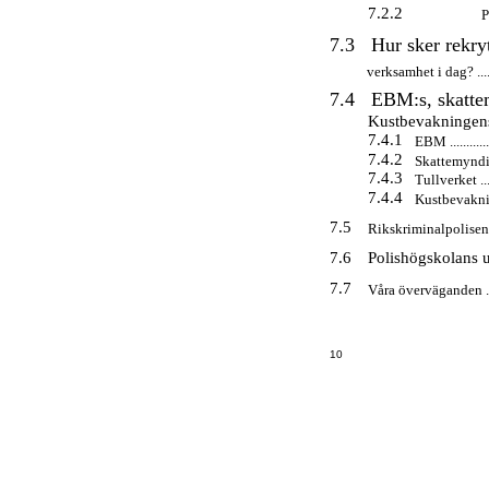
7.2.2
P
7.3
Hur sker rekryt
verksamhet i dag? .............
7.4
EBM:s, skatte
Kustbevakningens b
7.4.1
EBM ................
7.4.2
Skattemyndigheter
7.4.3
Tullverket .........
7.4.4
Kustbevakningen...
7.5
Rikskriminalpolisen...........
7.6
Polishögskolans utb
7.7
Våra överväganden ............
10