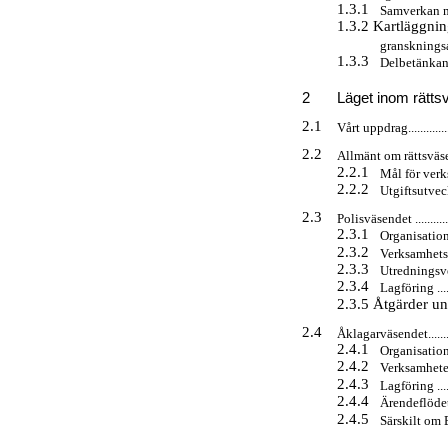
1.3.1
Samverkan med rä
1.3.2 Kartläggnin
granskningsarbete 
1.3.3
Delbetänkanden ...
2
Läget inom rättsväsend
2.1
Vårt uppdrag....................
2.2
Allmänt om rättsväsendet.....
2.2.1
Mål för verksamhe
2.2.2
Utgiftsutvecklinge
2.3
Polisväsendet ..................
2.3.1
Organisation m.m. 
2.3.2
Verksamhetsgrenar 
2.3.3
Utredningsverksa
2.3.4
Lagföring ..........
2.3.5 Åtgärder u
2.4
Åklagarväsendet................
2.4.1
Organisation m.m. 
2.4.2
Verksamheten.......
2.4.3
Lagföring ..........
2.4.4
Ärendeflödet ......
2.4.5
Särskilt om EBM ..