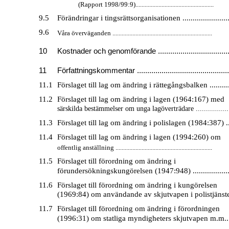
(Rapport 1998/99:9)...................................................
9.5
Förändringar i tingsrättsorganisationen ........................
9.6
Våra överväganden .................................................................
10
Kostnader och genomförande ...................................
11
Författningskommentar .............................................
11.1
Förslaget till lag om ändring i rättegångsbalken ...........
11.2
Förslaget till lag om ändring i lagen (1964:167) med
särskilda bestämmelser om unga lagöverträdare ................
11.3
Förslaget till lag om ändring i polislagen (1984:387) ....
11.4
Förslaget till lag om ändring i lagen (1994:260) om
offentlig anställning ...............................................................
11.5
Förslaget till förordning om ändring i
förundersökningskungörelsen (1947:948) ....................
11.6
Förslaget till förordning om ändring i kungörelsen
(1969:84) om användande av skjutvapen i polistjänsten
11.7
Förslaget till förordning om ändring i förordningen
(1996:31) om statliga myndigheters skjutvapen m.m.....