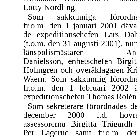
Lotty Nordling.
Som sakkunniga förordna
fr.o.m. den 1 januari 2001 dåva
de expeditionschefen Lars Dah
(t.o.m. den 31 augusti 2001), nu
länspolismästaren And
Danielsson, enhetschefen Birgit
Holmgren och överåklagaren Kri
Waern. Som sakkunnig förordn
fr.o.m. den 1 februari 2002 
expeditionschefen Thomas Rolén
Som sekreterare förordnades d
december 2000 f.d. hovrät
assessorerna Birgitta Trägårdh
Per Lagerud samt fr.o.m. d