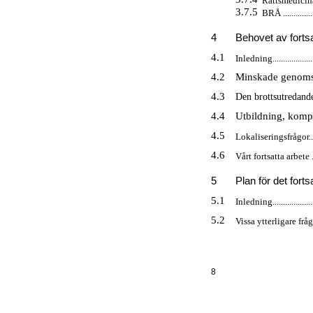
Rättsmedicinalverke
3.7.5
BRÅ ..................
4
Behovet av fortsatta 
4.1
Inledning........................
4.2
Minskade genomströ
4.3
Den brottsutredande ve
4.4
Utbildning, kompe
4.5
Lokaliseringsfrågor............
4.6
Vårt fortsatta arbete .........
5
Plan för det fortsatt
5.1
Inledning........................
5.2
Vissa ytterligare frågor......
8