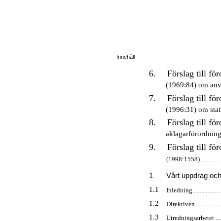
Innehåll
6.
Förslag till f
(1969:84) om använ
7.
Förslag till f
(1996:31) om statl
8.
Förslag till fö
åklagarförordningen (1
9.
Förslag till f
(1998:1558).....................
1
Vårt uppdrag och de
1.1
Inledning........................
1.2
Direktiven ......................
1.3
Utredningsarbetet .............