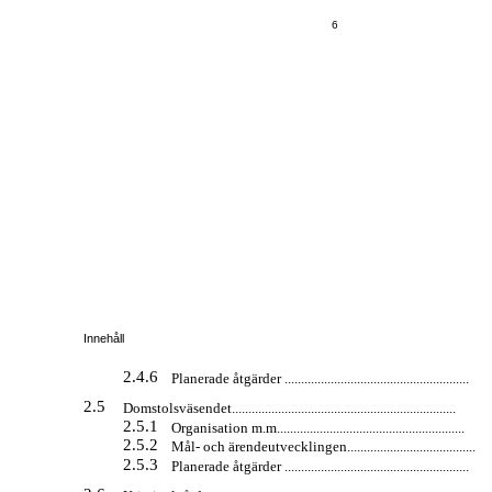
6
Innehåll
2.4.6
Planerade åtgärder ........................................................
2.5
Domstolsväsendet....................................................................
2.5.1
Organisation m.m.........................................................
2.5.2
Mål- och ärendeutvecklingen.......................................
2.5.3
Planerade åtgärder ........................................................