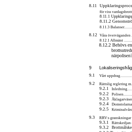
8.11
Uppklaringsproce
för viss vardagsbrottslighet.
8.11.1 Uppklaringsproce
8.11.2 Genomströmnings
8.11.3 Balanser.................
8.12
Våra överväganden ............
8.12.1 Allmänt .................
8.12.2
Behövs en 
brottsutre
närpolisen?
9
Lokaliseringsfrågor....
9.1
Vårt uppdrag....................
9.2
Rättslig reglering m.m........
9.2.1
Inledning...........
9.2.2
Polisen..............
9.2.3
Åklagarväsendet ...
9.2.4
Domstolarna........
9.2.5
Kriminalvården.....
9.3
RRV:s granskningar ...........
9.3.1
Rättskedjan (RRV
9.3.2
Brottmålskedj