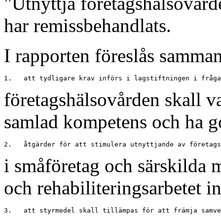
"Utnyttja företagshälsovård
har remissbehandlats.
I rapporten föreslås samman
företagshälsovården skall v
samlad kompetens och ha go
i småföretag och särskilda m
och rehabiliteringsarbetet i