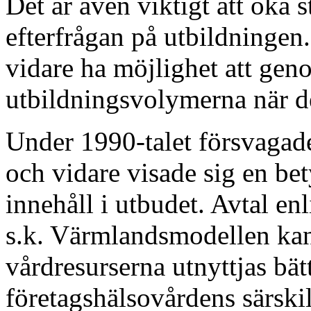
Det är även viktigt att öka 
efterfrågan på utbildninge
vidare ha möjlighet att ge
utbildningsvolymerna när d
Under 1990-talet försvagade
och vidare visade sig en be
innehåll i utbudet. Avtal en
s.k. Värmlandsmodellen kan 
vårdresurserna utnyttjas bättr
företagshälsovårdens särsk