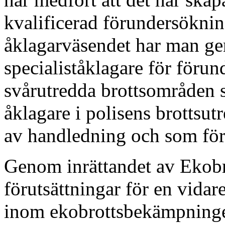
kvalificerad förundersökni
åklagarväsendet har man ge
specialiståklagare för föru
svårutredda brottsområden s
åklagare i polisens brottsu
av handledning och som för
Genom inrättandet av Ekob
förutsättningar för en vida
inom ekobrottsbekämpninge