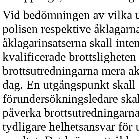
Vid bedömningen av vilka up
polisen respektive åklagarn
åklagarinsatserna skall inten
kvalificerade brottsligheten 
brottsutredningarna mera akt
dag. En utgångspunkt skall v
förundersökningsledare skall
påverka brottsutredningarna
tydligare helhetsansvar för 