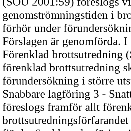
(SOU 2001:59) föreslogs vis
genomströmningstiden i brot
förhör under förundersökni
Förslagen är genomförda. I 
Förenklad brottsutredning (
förenklad brottsutredning sk
förundersökning i större utst
Snabbare lagföring 3 - Sna
föreslogs framför allt förenk
brottsutredningsförfarandet v