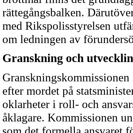
rättegångsbalken. Därutöver
med Rikspolisstyrelsen utfä
om ledningen av förunders
Granskning och utvecklin
Granskningskommissionen i
efter mordet på statsminist
oklarheter i roll- och ansva
åklagare. Kommissionen unde
som det formella ansvaret f