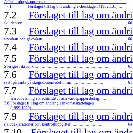
7
Författningskommentar ...................................................................
7.1
Förslaget till lag om ändring i checklagen (1932:131) .....
7.2
Förslaget till lag om änd
skuldebrev .........................................................................
60
7.3
Förslaget till lag om änd
arvsskatt och gåvoskatt .....................................................
60
7.4
Förslaget till lag om änd
7.5
Förslaget till lag om änd
Sveriges riksbank ..............................................................
61
7.6
Förslaget till lag om änd
skatt på ränta på skogskontomedel m.m. ..........................
61
7.7
Förslaget till lag om änd
årsredovisning i kreditinstitut och värdepappersbolag .....
7.8
Förslaget till lag om ändring i inkomstskattelagen
(1999:1229).......................................................................
7.9
Förslaget till lag om änd
självdeklarationer och kontrolluppgifter...........................
64
7.10
Förslaget till lag om änd