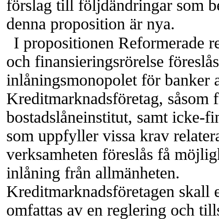
förslag till följdändringar som b
denna proposition är nya.
I propositionen Reformerade re
och finansieringsrörelse föreslås 
inlåningsmonopolet för banker a
Kreditmarknadsföretag, såsom 
bostadslåneinstitut, samt
icke-fi
som uppfyller vissa krav relatera
verksamheten föreslås få möjligh
inlåning från allmänheten.
Kreditmarknadsföretagen skall e
omfattas av en reglering och till