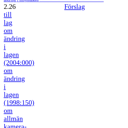
ändring i miljöbalken ........................................................
2.26
Förslag
till
lag
om
ändring
i
lagen
(2004:000)
om
ändring
i
lagen
(1998:150)
om
allmän
kamera-