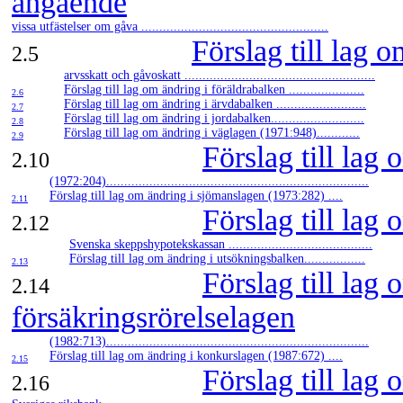
angående
vissa utfästelser om gåva ....................................................
Förslag till lag 
2.5
arvsskatt och gåvoskatt .....................................................
Förslag till lag om ändring i föräldrabalken .....................
2.6
Förslag till lag om ändring i ärvdabalken .........................
2.7
Förslag till lag om ändring i jordabalken..........................
2.8
Förslag till lag om ändring i väglagen (1971:948)............
2.9
Förslag till lag
2.10
(1972:204).........................................................................
Förslag till lag om ändring i sjömanslagen (1973:282) ....
2.11
Förslag till lag
2.12
Svenska skeppshypotekskassan ........................................
Förslag till lag om ändring i utsökningsbalken.................
2.13
Förslag till lag 
2.14
försäkringsrörelselagen
(1982:713).........................................................................
Förslag till lag om ändring i konkurslagen (1987:672) ....
2.15
Förslag till lag
2.16