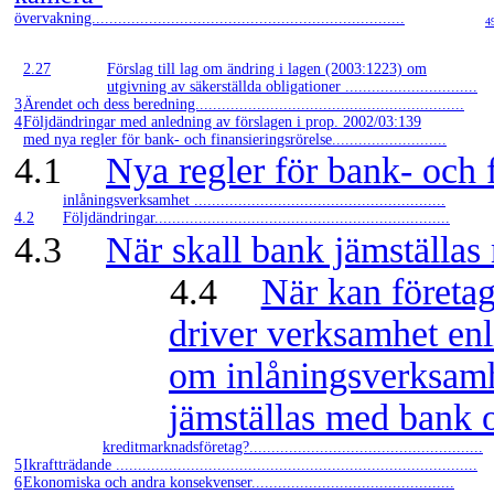
övervakning.......................................................................
4
2.27
Förslag till lag om ändring i lagen (2003:1223) om
utgivning av säkerställda obligationer ..............................
3
Ärendet och dess beredning.............................................................
4
Följdändringar med anledning av förslagen i prop. 2002/03:139
med nya regler för bank- och finansieringsrörelse..........................
4.1
Nya regler för bank- och 
inlåningsverksamhet .........................................................
4.2
Följdändringar...................................................................
4.3
När skall bank jämställas
4.4
När kan företa
driver verksamhet enl
om inlåningsverksam
jämställas med bank 
kreditmarknadsföretag?.....................................................
5
Ikraftträdande ..................................................................................
6
Ekonomiska och andra konsekvenser..............................................