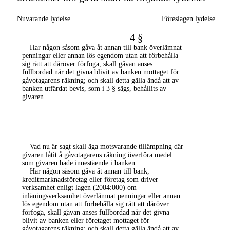
Nuvarande lydelse
Föreslagen lydelse
4 §
Har någon såsom gåva åt annan till bank överlämnat
penningar eller annan lös egendom utan att förbehålla
sig rätt att däröver förfoga, skall gåvan anses
fullbordad när det givna blivit av banken mottaget för
gåvotagarens räkning; och skall detta gälla ändå att av
banken utfärdat bevis, som i 3 § sägs, behållits av
givaren.
Vad nu är sagt skall äga motsvarande tillämpning där
givaren låtit
å
gåvotagarens räkning överföra medel
som givaren hade innestående i banken.
Har någon såsom gåva åt annan till bank
,
kreditmarknadsföretag eller företag som driver
verksamhet enligt lagen (2004:000) om
inlåningsverksamhet
överlämnat penningar eller annan
lös egendom utan att förbehålla sig rätt att däröver
förfoga, skall gåvan anses fullbordad när det givna
blivit av banken
eller företaget
mottaget för
gåvotagarens räkning; och skall detta gälla ändå att av