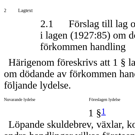
2
Lagtext
2.1
Förslag till lag
i lagen (1927:85) om 
förkommen handling
Härigenom föreskrivs att 1 § l
om dödande av förkommen handl
följande lydelse.
Nuvarande lydelse
Föreslagen lydelse
1
1 §
Löpande skuldebrev, växlar, k