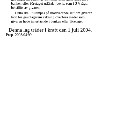
banken
eller företaget
utfärdat bevis, som i 3 § sägs
,
behållits av givaren.
Detta skall tillämpas på motsvarande sätt om
givaren
låtit
för
gåvotagarens räkning överföra medel som
givaren hade innestående i banken
eller företaget.
Denna lag träder i kraft den 1 juli 2004.
Prop. 2003/04:99