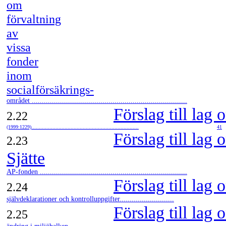
om
förvaltning
av
vissa
fonder
inom
socialförsäkrings-
området .............................................................................
Förslag till lag
2.22
(1999:1229).......................................................................
41
Förslag till lag
2.23
Sjätte
AP-fonden .........................................................................
Förslag till lag
2.24
självdeklarationer och kontrolluppgifter...........................
Förslag till lag
2.25