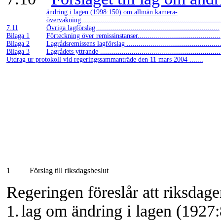
ändring i lagen (1998:150) om allmän kamera-
övervakning.......................................................................
7.11
Övriga lagförslag ..............................................................
Bilaga 1
Förteckning över remissinstanser..........................................
Bilaga 2
Lagrådsremissens lagförslag ...............................................
Bilaga 3
Lagrådets yttrande .............................................................
Utdrag ur protokoll vid regeringssammanträde den 11 mars 2004 .......
1
Förslag till riksdagsbeslut
Regeringen föreslår att riksdagen
1.
lag om ändring i lagen (192