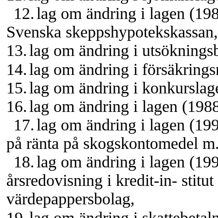
12.
lag om ändring i lagen (1
Svenska skeppshypotekskassan,
13.
lag om ändring i utsöknings
14.
lag om ändring i försäkrings
15.
lag om ändring i konkurslag
16.
lag om ändring i lagen (198
17.
lag om ändring i lagen (19
på ränta på skogskontomedel m
18.
lag om ändring i lagen (1
årsredovisning i
kredit-in-
stitut
värdepappersbolag,
19.
lag om ändring i skattebetal