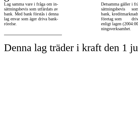
Lag samma vare
i fråga om in-
Detsamma gäller
i f
sättningsbevis som utfärdats av
sättningsbevis
so
bank
. Med bank förstås i denna
bank
, kreditmarknads
lag envar som äger driva bank-
företag som
dri
rörelse
.
enligt lagen (2004:0
ningsverksamhet
.
Denna lag träder i kraft den 1 ju