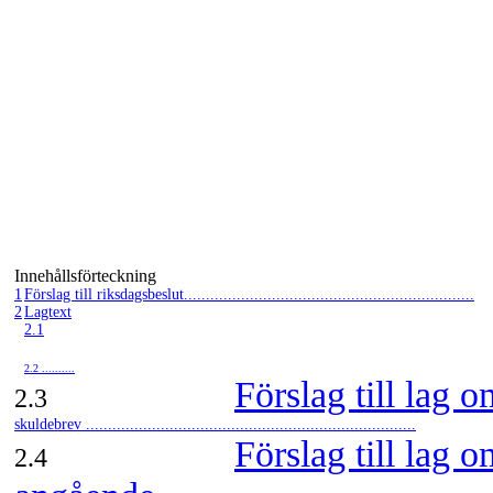
Innehållsförteckning
1
Förslag till riksdagsbeslut..................................................................
2
Lagtext
2.1
2.2 ..........
Förslag till lag 
2.3
skuldebrev ...........................................................................
Förslag till lag 
2.4