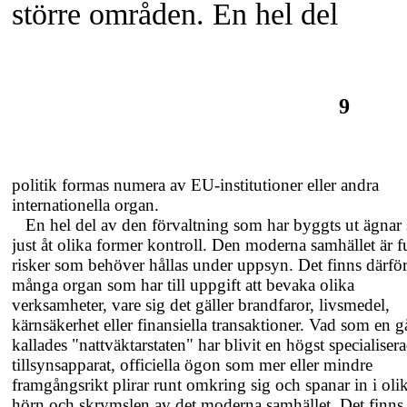
större områden. En hel del
9
politik formas numera av
EU-institutioner
eller andra
internationella organ.
En hel del av den förvaltning som har byggts ut ägnar 
just åt olika former kontroll. Den moderna samhället är fu
risker som behöver hållas under uppsyn. Det finns därfö
många organ som har till uppgift att bevaka olika
verksamheter, vare sig det gäller brandfaror, livsmedel,
kärnsäkerhet eller finansiella transaktioner. Vad som en 
kallades "nattväktarstaten" har blivit en högst specialiser
tillsynsapparat, officiella ögon som mer eller mindre
framgångsrikt plirar runt omkring sig och spanar in i oli
hörn och skrymslen av det moderna samhället. Det finns