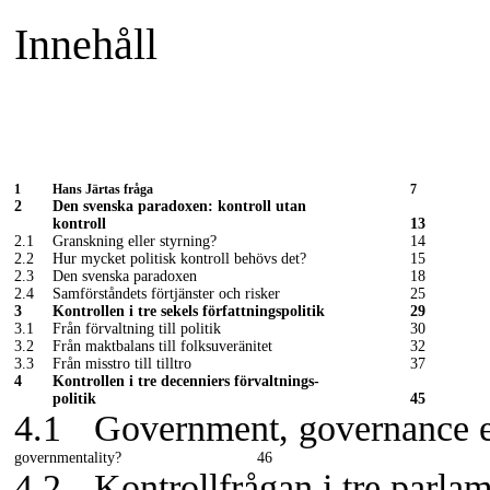
Innehåll
1
Hans Järtas fråga
7
2
Den svenska paradoxen: kontroll utan
kontroll
13
2.1
Granskning eller styrning?
14
2.2
Hur mycket politisk kontroll behövs det?
15
2.3
Den svenska paradoxen
18
2.4
Samförståndets förtjänster och risker
25
3
Kontrollen i tre sekels författningspolitik
29
3.1
Från förvaltning till politik
30
3.2
Från maktbalans till folksuveränitet
32
3.3
Från misstro till tilltro
37
4
Kontrollen i tre decenniers förvaltnings-
politik
45
4.1
Government, governance e
governmentality?
46
4.2
Kontrollfrågan i tre parla