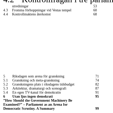
utredningar
53
4.3
Fromma förhoppningar vid Vestas tempel
60
4.4
Kontrollmaktens återkomst
68
5
Riksdagen som arena för granskning
71
5.1
Granskning och
meta-granskning
74
5.2
Granskningens plats i riksdagens tidsbudget
82
5.3
Arkitektur, dramaturgi och scenografi
87
5.4
En egen
TV-kanal
för demokratin
91
6
Utan ljus ingen demokrati
95
”How Should the Government Machinery Be
Examined?” – Parliament as an Arena for
Democratic Scrutiny. A Summary
99