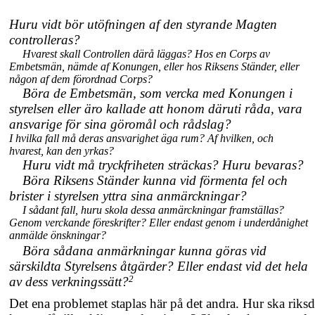
Huru vidt bör utöfningen af den styrande Magten
controlleras?
Hvarest skall Controllen därå läggas? Hos en Corps av
Embetsmän, nämde af Konungen, eller hos Riksens Ständer, eller
någon af dem förordnad Corps?
Böra de Embetsmän, som vercka med Konungen i
styrelsen eller äro kallade att honom däruti råda, vara
ansvarige för sina göromål och rådslag?
I hvilka fall må deras ansvarighet äga rum? Af hvilken, och
hvarest, kan den yrkas?
Huru vidt må tryckfriheten sträckas? Huru bevaras?
Böra Riksens Ständer kunna vid förmenta fel och
brister i styrelsen yttra sina anmärckningar?
I sådant fall, huru skola dessa anmärckningar framställas?
Genom verckande föreskrifter? Eller endast genom i underdånighet
anmälde önskningar?
Böra sådana anmärkningar kunna göras vid
särskildta Styrelsens åtgärder? Eller endast vid det hela
2
av dess verkningssätt?
Det ena problemet staplas här på det andra. Hur ska riks