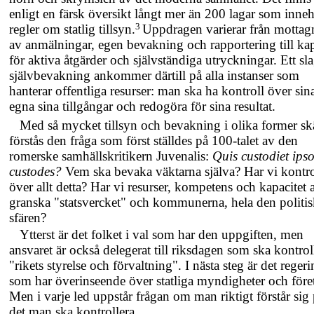
enligt en färsk översikt långt mer än 200 lagar som inneh
3
regler om statlig tillsyn.
Uppdragen varierar från mottag
av anmälningar, egen bevakning och rapportering till kap
för aktiva åtgärder och självständiga utryckningar. Ett sl
självbevakning ankommer därtill på alla instanser som
hanterar offentliga resurser: man ska ha kontroll över sin
egna sina tillgångar och redogöra för sina resultat.
Med så mycket tillsyn och bevakning i olika former sk
förstås den fråga som först ställdes på
100-talet
av den
romerske samhällskritikern Juvenalis:
Quis custodiet ips
custodes?
Vem ska bevaka väktarna själva? Har vi kontro
över allt detta? Har vi resurser, kompetens och kapacitet a
granska "statsvercket" och kommunerna, hela den politi
sfären?
Ytterst är det folket i val som har den uppgiften, men
ansvaret är också delegerat till riksdagen som ska kontrol
"rikets styrelse och förvaltning". I nästa steg är det reger
som har överinseende över statliga myndigheter och före
Men i varje led uppstår frågan om man riktigt förstår sig
det man ska kontrollera.