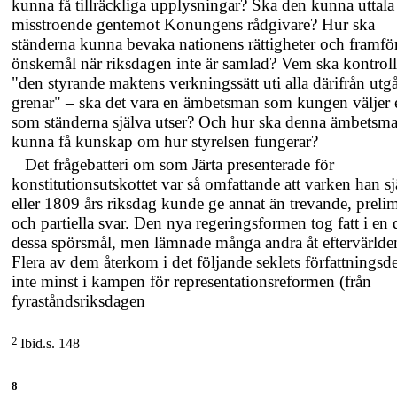
kunna få tillräckliga upplysningar? Ska den kunna uttala 
misstroende gentemot Konungens rådgivare? Hur ska
ständerna kunna bevaka nationens rättigheter och framfö
önskemål när riksdagen inte är samlad? Vem ska kontroll
"den styrande maktens verkningssätt uti alla därifrån utg
grenar" – ska det vara en ämbetsman som kungen väljer e
som ständerna själva utser? Och hur ska denna ämbetsm
kunna få kunskap om hur styrelsen fungerar?
Det frågebatteri om som Järta presenterade för
konstitutionsutskottet var så omfattande att varken han sj
eller 1809 års riksdag kunde ge annat än trevande, preli
och partiella svar. Den nya regeringsformen tog fatt i en 
dessa spörsmål, men lämnade många andra åt eftervärlde
Flera av dem återkom i det följande seklets författningsde
inte minst i kampen för representationsreformen (från
fyraståndsriksdagen
2
Ibid.s. 148
8