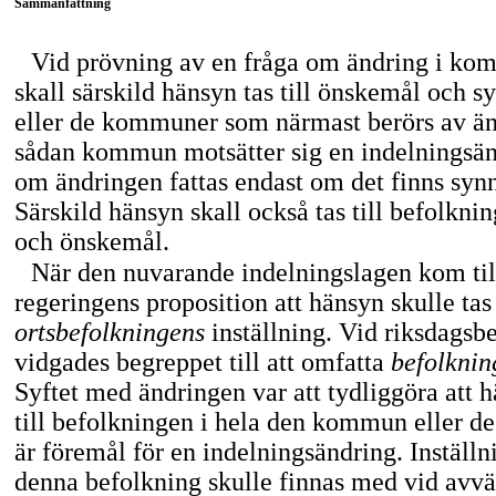
Sammanfattning
Vid prövning av en fråga om ändring i k
skall särskild hänsyn tas till önskemål och s
eller de kommuner som närmast berörs av ä
sådan kommun motsätter sig en indelningsänd
om ändringen fattas endast om det finns synn
Särskild hänsyn skall också tas till befolkni
och önskemål.
När den nuvarande indelningslagen kom till
regeringens proposition att hänsyn skulle tas 
ortsbefolkningens
inställning. Vid riksdags
vidgades begreppet till att omfatta
befolkni
Syftet med ändringen var att tydliggöra att h
till befolkningen i hela den kommun eller
är föremål för en indelningsändring. Inställn
denna befolkning skulle finnas med vid avv