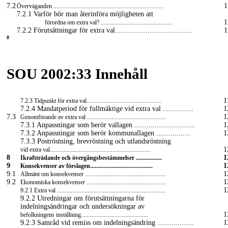
7.2
1
Överväganden ........................................................................
7.2.1 Varför bör man återinföra möjligheten att
1
förordna om extra val? ...............................................
7.2.2 Förutsättningar för extra val......................................
1
8
SOU 2002:33 Innehåll
1
7.2.3 Tidpunkt för extra val.................................................
7.2.4 Mandatperiod för fullmäktige vid extra val ...............
1
7.3
1
Genomförande av extra val ....................................................
7.3.1 Anpassningar som berör vallagen ..............................
1
7.3.2 Anpassningar som berör kommunallagen .................
1
7.3.3 Poströstning, brevröstning och utlandsröstning
1
vid extra val..................................................................
8
1
Ikraftträdande och övergångsbestämmelser .................
9
1
Konsekvenser av förslagen.........................................
9.1
1
Allmänt om konsekvenser .....................................................
9.2
1
Ekonomiska konsekvenser ....................................................
1
9.2.1 Extra val .......................................................................
9.2.2 Utredningar om förutsättningarna för
indelningsändringar och undersökningar av
1
befolkningens inställning............................................
9.2.3 Samråd vid remiss om indelningsändring ..................
1