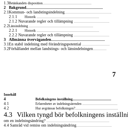
1.3
Betänkandets disposition.........................................................
2
Bakgrund...................................................................
2.1
Kommun- och landstingsindelning.........................................
2.1.1
Historik .........................................................................
2.1.2 Nuvarande regler och tillämpning ...............................
2.2
Länsindelning ...........................................................................
2.2.1
Historik .........................................................................
2.2.2 Nuvarande regler och tillämpning ...............................
3
Allmänna överväganden...............................................
3.1
En stabil indelning med förändringspotential ........................
3.2
Förhållandet mellan landstings- och länsindelningen............
7
Innehåll
4
Befolkningens inställning.............................................
4.1
Erfarenheter av indelningsärenden .........................................
4.2
Hur avgränsas befolkningen?..................................................
4.3
Vilken tyngd bör befolkningens inställn
om en indelningsändring? .......................................................
4.4 Samråd vid remiss om indelningsändring...............................