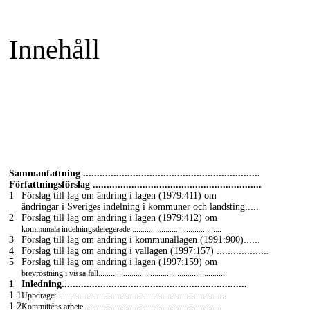
Innehåll
Sammanfattning ................................................................
Författningsförslag .............................................................
1
Förslag till lag om ändring i lagen (1979:411) om
ändringar i Sveriges indelning i kommuner och landsting.....
2
Förslag till lag om ändring i lagen (1979:412) om
kommunala indelningsdelegerade ...........................................
3
Förslag till lag om ändring i kommunallagen (1991:900)......
4
Förslag till lag om ändring i vallagen (1997:157) ...................
5
Förslag till lag om ändring i lagen (1997:159) om
brevröstning i vissa fall.............................................................
1
Inledning...................................................................
1.1
Uppdraget.................................................................................
1.2
Kommitténs arbete...................................................................