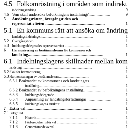
4.5
Folkomröstning i områden som indirekt 
9
indelningsändring ....................................................................
4.6
Vem skall undersöka befolkningens inställning?...................
9
5
Ansökningsrätten, övergångstiden och
representativiteten ....................................................
1
5.1
En kommuns rätt att ansöka om ändring
1
landstingsindelningen............................................................
5.2
1
Övergångstiden......................................................................
5.3
1
Indelningsdelegerades representativitet ...............................
6
Harmonisering av bestämmelserna för kommuner och
landsting..................................................................
1
6.1
Indelningslagens skillnader mellan ko
1
landsting .................................................................................
6.2
1
Skäl för harmonisering ..........................................................
6.3
1
Harmoniseringen av bestämmelserna...................................
6.3.1 Beaktandet av kommunens och landstingets
1
inställning....................................................................
6.3.2 Beaktandet av befolkningens inställning...................
1
6.3.3
1
Indelningsdelegerade..................................................
6.3.4
Anpassning av landstingsförfattningar .....................
1
6.3.5
1
Indelningslagens struktur ..........................................
7
Extra val ..................................................................
1
7.1
1
Bakgrund ................................................................................
7.1.1
1
Historik.......................................................................
7.1.2
1
Förberedelser inför val ...............................................
7.1.3
1
Genomförande av val .................................................