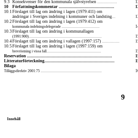
9.3
Konsekvenser för den kommunala självstyrelsen ................
1
10
Författningskommentar .............................................
1
10.1
Förslaget till lag om ändring i lagen (1979:411) om
ändringar i Sveriges indelning i kommuner och landsting...
1
10.2
Förslaget till lag om ändring i lagen (1979:412) om
1
kommunala indelningsdelegerade .........................................
10.3
Förslaget till lag om ändring i kommunallagen
1
(1991:900)...............................................................................
10.4
Förslaget till lag om ändring i vallagen (1997:157) ..............
1
10.5
Förslaget till lag om ändring i lagen (1997:159) om
1
brevröstning i vissa fall...........................................................
Reservation .....................................................................
1
Litteraturförteckning.........................................................
1
Bilaga
1
Tilläggsdirektiv 2001:75 ..................................................................
9
Innehåll