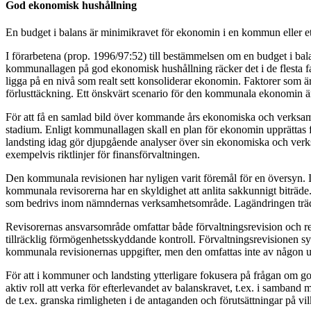
God ekonomisk hushållning
En budget i balans är minimikravet för ekonomin i en kommun eller ett 
I förarbetena (prop. 1996/97:52) till bestämmelsen om en budget i bal
kommunallagen på god ekonomisk hushållning räcker det i de flesta fall
ligga på en nivå som realt sett konsoliderar ekonomin. Faktorer som ä
förlusttäckning. Ett önskvärt scenario för den kommunala ekonomin är
För att få en samlad bild över kommande års ekonomiska och verksamh
stadium. Enligt kommunallagen skall en plan för ekonomin upprättas fö
landsting idag gör djupgående analyser över sin ekonomiska och verks
exempelvis riktlinjer för finansförvaltningen.
Den kommunala revisionen har nyligen varit föremål för en översyn. I 
kommunala revisorerna har en skyldighet att anlita sakkunnigt biträde.
som bedrivs inom nämndernas verksamhetsområde. Lagändringen trädd
Revisorernas ansvarsområde omfattar både förvaltningsrevision och re
tillräcklig förmögenhetsskyddande kontroll. Förvaltningsrevisionen sy
kommunala revisionernas uppgifter, men den omfattas inte av någon ut
För att i kommuner och landsting ytterligare fokusera på frågan om g
aktiv roll att verka för efterlevandet av balanskravet, t.ex. i samband
de t.ex. granska rimligheten i de antaganden och förutsättningar på vil