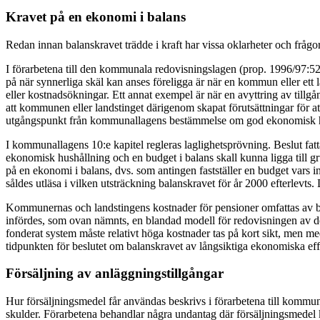
Kravet på en ekonomi i balans
Redan innan balanskravet trädde i kraft har vissa oklarheter och frågor
I förarbetena till den kommunala redovisningslagen (prop. 1996/97:52) 
på när synnerliga skäl kan anses föreligga är när en kommun eller ett l
eller kostnadsökningar. Ett annat exempel är när en avyttring av tillgån
att kommunen eller landstinget därigenom skapat förutsättningar för at
utgångspunkt från kommunallagens bestämmelse om god ekonomisk hush
I kommunallagens 10:e kapitel regleras laglighetsprövning. Beslut fa
ekonomisk hushållning och en budget i balans skall kunna ligga till 
på en ekonomi i balans, dvs. som antingen fastställer en budget vars int
såldes utläsa i vilken utsträckning balanskravet för år 2000 efterlevts.
Kommunernas och landstingens kostnader för pensioner omfattas av bala
infördes, som ovan nämnts, en blandad modell för redovisningen av dess
fonderat system måste relativt höga kostnader tas på kort sikt, men me
tidpunkten för beslutet om balanskravet av långsiktiga ekonomiska eff
Försäljning av anläggningstillgångar
Hur försäljningsmedel får användas beskrivs i förarbetena till kommunal
skulder. Förarbetena behandlar några undantag där försäljningsmedel k