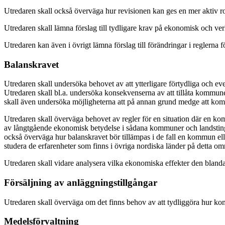
Utredaren skall också överväga hur revisionen kan ges en mer aktiv r
Utredaren skall lämna förslag till tydligare krav på ekonomisk och verk
Utredaren kan även i övrigt lämna förslag till förändringar i reglern
Balanskravet
Utredaren skall undersöka behovet av att ytterligare förtydliga och ev
Utredaren skall bl.a. undersöka konsekvenserna av att tillåta kommuner
skall även undersöka möjligheterna att på annan grund medge att komm
Utredaren skall överväga behovet av regler för en situation där en kom
av långtgående ekonomisk betydelse i sådana kommuner och landsting b
också överväga hur balanskravet bör tillämpas i de fall en kommun eller
studera de erfarenheter som finns i övriga nordiska länder på detta om
Utredaren skall vidare analysera vilka ekonomiska effekter den blanda
Försäljning av anläggningstillgångar
Utredaren skall överväga om det finns behov av att tydliggöra hur kom
Medelsförvaltning