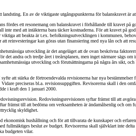
landsting. En av de viktigaste utgångspunkterna för balanskravet är att
ans fördes ett resonemang om balanskravet i förhållande till kravet på g
 inte med att intäkterna bara täcker kostnaderna. För att kravet på god 
r viktiga att beakta är t.ex. befolkningsutvecklingen i kommunen, behov
 att reinvesteringar kan göras utan finansiering med nya lån och att re
etsmässiga utveckling är det angeläget att de ovan beskrivna faktorern
r det andra och tredje året i treårsplanen, men inget närmare sägs om i
amhetsmässiga utveckling och förutsättningarna på några års sikt, och 
syfte att stärka de förtroendevalda revisionerna har nya bestämmelser f
 Vidare preciseras bl.a. revisionsuppgiften. Revisorerna skall i den omf
e i kraft den 1 januari 2000.
dovisningsrevision. Redovisningsrevisionen syftar främst till att avgör
ftar främst till att bedöma om verksamheten är ändamålsenlig och om ful
trycklig skyldighet.
od ekonomisk hushållning och för att tillvarata de kunskaper och erfar
 med fullmäktiges beslut av budget. Revisorerna skall självklart inte del
ka budgeten vilar.