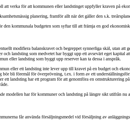
oll att verka för att kommunen eller landstinget uppfyller kraven på e
samhetsmässig planering, framför allt när det gäller den s.k. treårsplan
a för den kommunala budgeten som syftar till att främja en god ekonomisk
entuellt modifiera balanskravet och begreppet synnerliga skäl, utan att 
 och landsting som medvetet har byggt upp ett avsevärt eget kapital att 
un eller landsting som byggt upp reserver kan ta dessa i anspråk.
mun eller ett landsting inte lever upp till kravet på en budget och ekon
ör bli föremål för överprövning, t.ex. i form av ett underställningsför
 ett landsting har ett program för att genomföra en omstrukturering på nå
råde.
de modellen har för kommuner och landsting på längre sikt utifrån nu ak
munerna får använda försäljningsmedel vid försäljning av anläggningstil