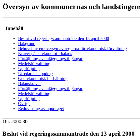
Översyn av kommunernas och landstingens
Innehåll
Beslut vid regeringssammanträde den 13 april 2000
Bakgrund
Behovet av en översyn av reglerna för ekonomisk förvaltning
Kravet på en ekonomi i balans
Försäljning av anläggningstillgångar
Medelsförvaltning
Uppföljning
Utredarens uppdrag
God ekonomisk hushållning
Balanskravet
Försäljning av anläggningstillgångar
Medelsförvaltning
Uppföljning
Övrigt
Redovisning av uppdraget
Dir. 2000:30
Beslut vid regeringssammanträde den 13 april 2000