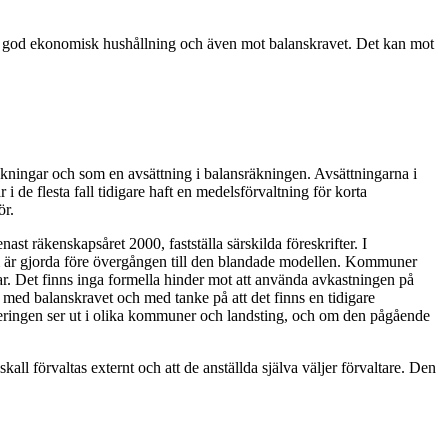
 i god ekonomisk hushållning och även mot balanskravet. Det kan mot
kningar och som en avsättning i balansräkningen. Avsättningarna i
 de flesta fall tidigare haft en medelsförvaltning för korta
ör.
st räkenskapsåret 2000, fastställa särskilda föreskrifter. I
 som är gjorda före övergången till den blandade modellen. Kommuner
gar. Det finns inga formella hinder mot att använda avkastningen på
ed balanskravet och med tanke på att det finns en tidigare
teringen ser ut i olika kommuner och landsting, och om den pågående
ll förvaltas externt och att de anställda själva väljer förvaltare. Den