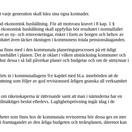
 varje generation skall bära sina egna kostnader.
od ekonomisk hushållning. För att motsvara kravet i 8 kap. 1 §
ekonomisk hushållning skall uppfyllas bör resultatet i normalfallet
et av ny- och reinvesteringar, risker i form av borgen och behov av
sultatet även täcker ökningen i kommunens totala pensionsåtaganden.
a finns med i den kommunala planeringsprocessen på ett tidigt
nnehållet i planen. Det är oklart i vilken utsträckning kommuner och
hur dessa i så fall påverkar planer och budgetar och om de utmynnar i
örts in i kommunallagens 9:e kapitel med bl.a. innebörden att de
attning som följer av god revisionssed årligen granska all verksamhet
a om räkenskaperna är rättvisande samt att man i nämnderna har en
lmäktiges beslut efterlevs. Laglighetsprövning ingår idag i de
enheter som finns hos de kommunala revisorerna bör dessa ges en mer
ta i framtagandet av den årliga budgeten och treårsplanen, däremot kan