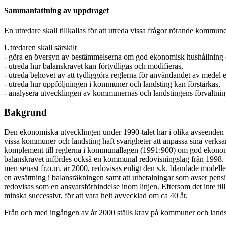
Sammanfattning av uppdraget
En utredare skall tillkallas för att utreda vissa frågor rörande kommu
Utredaren skall särskilt
- göra en översyn av bestämmelserna om god ekonomisk hushållning oc
- utreda hur balanskravet kan förtydligas och modifieras,
- utreda behovet av att tydliggöra reglerna för användandet av medel e
- utreda hur uppföljningen i kommuner och landsting kan förstärkas,
- analysera utvecklingen av kommunernas och landstingens förvaltni
Bakgrund
Den ekonomiska utvecklingen under 1990-talet har i olika avseenden v
vissa kommuner och landsting haft svårigheter att anpassa sina verksam
komplement till reglerna i kommunallagen (1991:900) om god ekonomis
balanskravet infördes också en kommunal redovisningslag från 1998.
men senast fr.o.m. år 2000, redovisas enligt den s.k. blandade modell
en avsättning i balansräkningen samt att utbetalningar som avser pen
redovisas som en ansvarsförbindelse inom linjen. Eftersom det inte ti
minska successivt, för att vara helt avvecklad om ca 40 år.
Från och med ingången av år 2000 ställs krav på kommuner och landstin