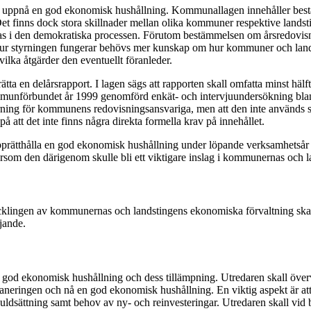
tt uppnå en god ekonomisk hushållning. Kommunallagen innehåller best
et finns dock stora skillnader mellan olika kommuner respektive landstin
atas i den demokratiska processen. Förutom bestämmelsen om årsredovi
av hur styrningen fungerar behövs mer kunskap om hur kommuner och lan
ilka åtgärder den eventuellt föranleder.
 en delårsrapport. I lagen sägs att rapporten skall omfatta minst hälf
ommunförbundet år 1999 genomförd enkät- och intervjuundersökning bla
tyrning för kommunens redovisningsansvariga, men att den inte används 
på att det inte finns några direkta formella krav på innehållet.
rätthålla en god ekonomisk hushållning under löpande verksamhetsår s
ftersom den därigenom skulle bli ett viktigare inslag i kommunernas och 
klingen av kommunernas och landstingens ekonomiska förvaltning skall e
jande.
od ekonomisk hushållning och dess tillämpning. Utredaren skall över
laneringen och nå en god ekonomisk hushållning. En viktig aspekt är at
skuldsättning samt behov av ny- och reinvesteringar. Utredaren skall vid