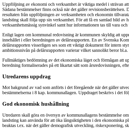
Uppföljning av ekonomi och verksamhet är viktiga medel i strävan a
Sådana bestämmelser finns också när det gäller revisionsberättelsen. D
resultaten från uppföljningen av verksamheten och ekonomin tillvar
landsting skall följa upp sin verksamhet. För att få en samlad bild 
verksamhetsmässig synvinkel samt hur informationen tas till vara och v
Enligt lagen om kommunal redovisning är kommunen skyldig att upprätta
innehållet i eller beredningen av delårsrapporten. En av Svenska K
delårsrapporten visserligen ses som ett viktigt dokument för intern s
ambitionsnivån på delårsrapporten varierar vilket sannolikt beror bl.a. 
Fullmäktiges bedömning av det ekonomiska läget och förmågan att upp
beredning formaliserades på ett likartat sätt som årsredovisningen, e
Utredarens uppdrag
Mot bakgrund av vad som anförts i det föregående när det gäller utvec
bestämmelserna i 8 kap. kommunallagen. Uppdraget beskrivs i det föl
God ekonomisk hushållning
Utredaren skall göra en översyn av kommunallagens bestämmelse om g
landsting kan använda för att öka långsiktigheten i den ekonomiska p
beaktas t.ex. när det gäller demografisk utveckling, riskexponering, 