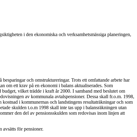
ngsiktigheten i den ekonomiska och verksamhetsmässiga planeringen,
 besparingar och omstruktureringar. Trots ett omfattande arbete har
rågan om ett krav på en ekonomi i balans aktualiserades. Som
udget, vilket trädde i kraft år 2000. I samband med beslutet om
dovisningen av kommunala avtalspensioner. Dessa skall fr.o.m. 1998,
m en kostnad i kommunernas och landstingens resultaträkningar och som
tade skulden t.o.m 1998 skall inte tas upp i balansräkningen utan
t kommer den del av pensionsskulden som redovisas inom linjen att
 avsätts för pensioner.