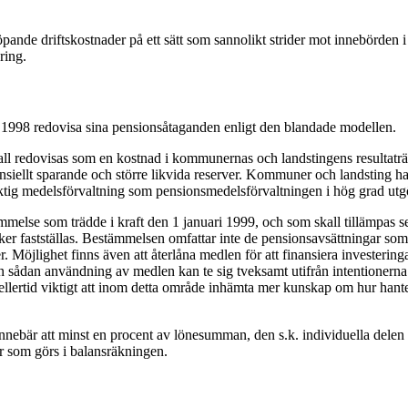
pande driftskostnader på ett sätt som sannolikt strider mot innebörden
ring.
 1998 redovisa sina pensionsåtaganden enligt den blandade modellen.
all redovisas som en kostnad i kommunernas och landstingens resultaträ
siellt sparande och större likvida reserver. Kommuner och landsting har i
iktig medelsförvaltning som pensionsmedelsförvaltningen i hög grad utg
else som trädde i kraft den 1 januari 1999, och som skall tillämpas sena
 risker fastställas. Bestämmelsen omfattar inte de pensionsavsättningar
r. Möjlighet finns även att återlåna medlen för att finansiera investerin
sådan användning av medlen kan te sig tveksamt utifrån intentionerna m
ellertid viktigt att inom detta område inhämta mer kunskap om hur han
ebär att minst en procent av lönesumman, den s.k. individuella delen ska
er som görs i balansräkningen.