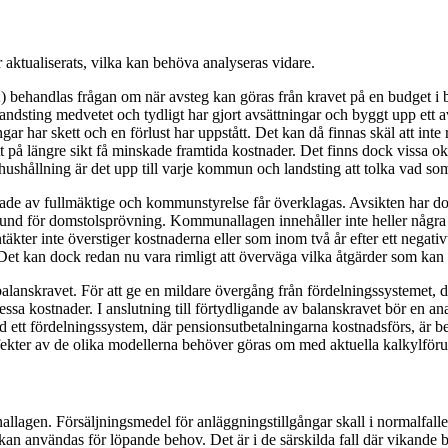
 aktualiserats, vilka kan behöva analyseras vidare.
behandlas frågan om när avsteg kan göras från kravet på en budget i bala
andsting medvetet och tydligt har gjort avsättningar och byggt upp ett avs
gar har skett och en förlust har uppstått. Det kan då finnas skäl att inte 
t på längre sikt få minskade framtida kostnader. Det finns dock vissa okl
ållning är det upp till varje kommun och landsting att tolka vad so
ttade av fullmäktige och kommunstyrelse får överklagas. Avsikten har do
grund för domstolsprövning. Kommunallagen innehåller inte heller några
äkter inte överstiger kostnaderna eller som inom två år efter ett negativt
 Det kan dock redan nu vara rimligt att överväga vilka åtgärder som kan va
nskravet. För att ge en mildare övergång från fördelningssystemet, där 
a kostnader. I anslutning till förtydligande av balanskravet bör en ana
d ett fördelningssystem, där pensionsutbetalningarna kostnadsförs, är b
ekter av de olika modellerna behöver göras om med aktuella kalkylförut
lagen. Försäljningsmedel för anläggningstillgångar skall i normalfallet a
an användas för löpande behov. Det är i de särskilda fall där vikande 