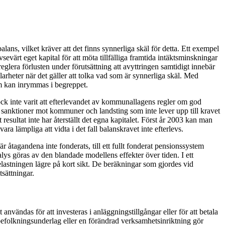
ns, vilket kräver att det finns synnerliga skäl för detta. Ett exempel
evärt eget kapital för att möta tillfälliga framtida intäktsminskningar
reglera förlusten under förutsättning att avyttringen samtidigt innebär
arheter när det gäller att tolka vad som är synnerliga skäl. Med
m kan inrymmas i begreppet.
ck inte varit att efterlevandet av kommunallagens regler om god
 sanktioner mot kommuner och landsting som inte lever upp till kravet
 resultat inte har återställt det egna kapitalet. Först år 2003 kan man
ra lämpliga att vidta i det fall balanskravet inte efterlevs.
åtagandena inte fonderats, till ett fullt fonderat pensionssystem
lys göras av den blandade modellens effekter över tiden. I ett
elastningen lägre på kort sikt. De beräkningar som gjordes vid
sättningar.
nvändas för att investeras i anläggningstillgångar eller för att betala
befolkningsunderlag eller en förändrad verksamhetsinriktning gör