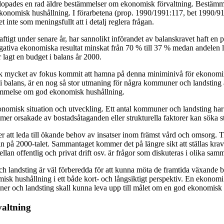
slopades en rad äldre bestämmelser om ekonomisk förvaltning. Bestämm
ekonomisk hushållning. I förarbetena (prop. 1990/1991:117, bet 1990/
nte som meningsfullt att i detalj reglera frågan.
aftigt under senare år, har sannolikt införandet av balanskravet haft e
tiva ekonomiska resultat minskat från 70 % till 37 % medan andelen l
lagt en budget i balans år 2000.
ck mycket av fokus kommit att hamna på denna miniminivå för ekonomin, 
alans, är en nog så stor utmaning för några kommuner och landsting är 
tämmelse om god ekonomisk hushållning.
omisk situation och utveckling. Ett antal kommuner och landsting har 
 orsakade av bostadsåtaganden eller strukturella faktorer kan söka 
t leda till ökande behov av insatser inom främst vård och omsorg. Till 
 in på 2000-talet. Sammantaget kommer det på längre sikt att ställas krav
lan offentlig och privat drift osv. är frågor som diskuteras i olika sa
 landsting är väl förberedda för att kunna möta de framtida växande 
sk hushållning i ett både kort- och långsiktigt perspektiv. En ekonomi
er och landsting skall kunna leva upp till målet om en god ekonomisk 
valtning