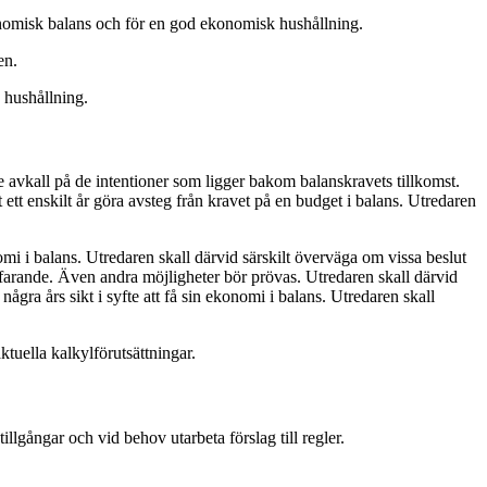
konomisk balans och för en god ekonomisk hushållning.
en.
 hushållning.
ge avkall på de intentioner som ligger bakom balanskravets tillkomst.
ett enskilt år göra avsteg från kravet på en budget i balans. Utredaren
omi i balans. Utredaren skall därvid särskilt överväga om vissa beslut
farande. Även andra möjligheter bör prövas. Utredaren skall därvid
gra års sikt i syfte att få sin ekonomi i balans. Utredaren skall
tuella kalkylförutsättningar.
lgångar och vid behov utarbeta förslag till regler.