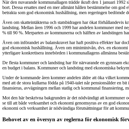
När den nuvarande kommunallagen trädde ikraft den 1 januari 1992 
bort. Dessa ersattes med en mer allmänt hållen bestämmelse om god 
betrakta som god ekonomisk hushållning, men regeringen bedömde det i
Även om skatteintäkterna och statsbidragen har ökat förhållandevis kr
landsting. Mellan åren 1996 och 1999 har andelen kommuner med nega
% till 90 %. Merparten av kommunerna och hälften av landstingen har 
Även om införandet av balanskravet har haft positiva effekter har do
god ekonomisk hushållning. Även om miniminivån, dvs. en ekonomi i b
ytterligare konkretisera innebörden i kommunallagens allmänna bes
De flesta kommuner och landsting har för närvarande en gynnsam ekon
en budget i balans. Kommuner och landsting med ekonomiska bekymmer
Under de kommande åren kommer andelen äldre att öka vilket kommer at
med att de stora kullarna födda på 1940-talet når pensionsålder en bit
finansieras, avvägningen mellan statlig och kommunal finansiering, mel
Mot den här beskrivna bakgrunden är det nödvändigt att kommuner och
se till att både verksamhet och ekonomi genomsyras av en god ekonomi
ekonomi och verksamhet är nödvändiga förutsättningar för att kommun
Behovet av en översyn av reglerna för ekonomisk för