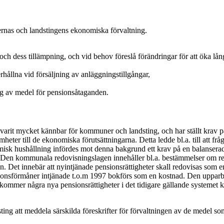
nernas och landstingens ekonomiska förvaltning.
h dess tillämpning, och vid behov föreslå förändringar för att öka lå
rhållna vid försäljning av anläggningstillgångar,
ng av medel för pensionsåtaganden.
arit mycket kännbar för kommuner och landsting, och har ställt krav på
heter till de ekonomiska förutsättningarna. Detta ledde bl.a. till att f
k hushållning infördes mot denna bakgrund ett krav på en balanserad b
 Den kommunala redovisningslagen innehåller bl.a. bestämmelser om re
en. Det innebär att nyintjänade pensionsrättigheter skall redovisas so
sionsförmåner intjänade t.o.m 1997 bokförs som en kostnad. Den upparbe
llkommer några nya pensionsrättigheter i det tidigare gällande systeme
g att meddela särskilda föreskrifter för förvaltningen av de medel som