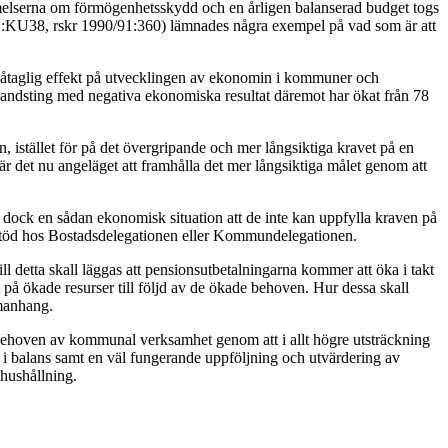
elserna om förmögenhetsskydd och en årligen balanserad budget togs
91:KU38, rskr 1990/91:360) lämnades några exempel på vad som är att
n påtaglig effekt på utvecklingen av ekonomin i kommuner och
andsting med negativa ekonomiska resultat däremot har ökat från 78
istället för på det övergripande och mer långsiktiga kravet på en
det nu angeläget att framhålla det mer långsiktiga målet genom att
dock en sådan ekonomisk situation att de inte kan uppfylla kraven på
stöd hos Bostadsdelegationen eller Kommundelegationen.
detta skall läggas att pensionsutbetalningarna kommer att öka i takt
 på ökade resurser till följd av de ökade behoven. Hur dessa skall
mmanhang.
behoven av kommunal verksamhet genom att i allt högre utsträckning
 i balans samt en väl fungerande uppföljning och utvärdering av
hushållning.