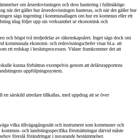
ämmelser om årsredovisningen och dess hantering i fullmäktige.
g när det gäller hur årsredovisningen hanteras, och när det gäller hur
sningen sägs ingenting i kommunallagen om hur en kommun eller ett
dsting idag följer upp sin verksamhet ur ekonomisk och
ten och högst två tredjedelar av räkenskapsåret. Inget sägs dock om
nd kommunala ekonomi- och redovisningschefer visar bl.a. att
som ett redskap i beslutsprocessen. Vidare framkommer det att
kulle kunna förbättras exempelvis genom att delårsrapportens
landstingens uppföljningssystem.
n särskild utredare tillkallas, med uppdrag att se över
väga vilka tillvägagångssätt och instrument som kommuner och
t kommun- och landstingsspecifika förutsättningar därvid måste
 behov föreslå förändringar i nuvarande bestämmelser.