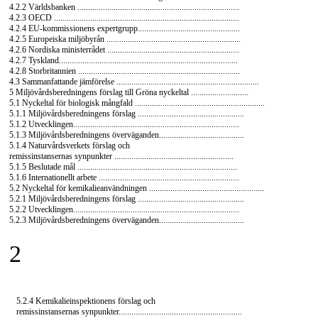
4.2.2 Världsbanken ............................................................................
4.2.3 OECD .......................................................................................
4.2.4
EU-kommissionens
expertgrupp................................................
4.2.5 Europeiska miljöbyrån ...............................................................
4.2.6 Nordiska ministerrådet ..............................................................
4.2.7 Tyskland....................................................................................
4.2.8 Storbritannien ............................................................................
4.3 Sammanfattande jämförelse ...................................................................
5 Miljövårdsberedningens förslag till Gröna nyckeltal ...........................
5.1 Nyckeltal för biologisk mångfald .............................................................
5.1.1 Miljövårdsberedningens förslag ..................................................
5.1.2 Utvecklingen..............................................................................
5.1.3 Miljövårdsberedningens överväganden........................................
5.1.4 Naturvårdsverkets förslag och
remissinstansernas synpunkter ........................................................
5.1.5 Beslutade mål ...........................................................................
5.1.6 Internationellt arbete ..................................................................
5.2 Nyckeltal för kemikalieanvändningen ......................................................
5.2.1 Miljövårdsberedningens förslag ..................................................
5.2.2 Utvecklingen..............................................................................
5.2.3 Miljövårdsberedningens överväganden........................................
2
5.2.4 Kemikalieinspektionens förslag och
remissinstansernas synpunkter..........................................................