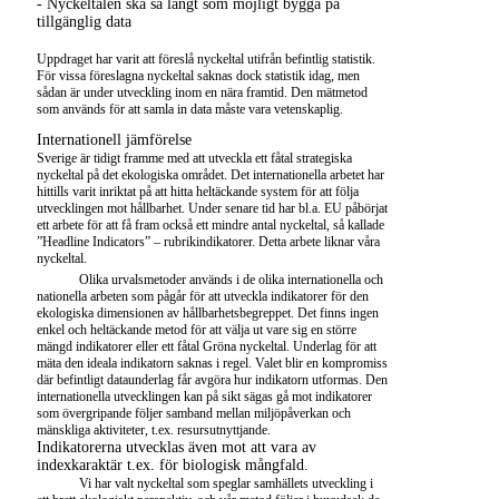
- Nyckeltalen ska så långt som möjligt bygga på
tillgänglig data
Uppdraget har varit att föreslå nyckeltal utifrån befintlig statistik.
För vissa föreslagna nyckeltal saknas dock statistik idag, men
sådan är under utveckling inom en nära framtid. Den mätmetod
som används för att samla in data måste vara vetenskaplig.
Internationell jämförelse
Sverige är tidigt framme med att utveckla ett fåtal strategiska
nyckeltal på det ekologiska området. Det internationella arbetet har
hittills varit inriktat på att hitta heltäckande system för att följa
utvecklingen mot hållbarhet. Under senare tid har bl.a. EU påbörjat
ett arbete för att få fram också ett mindre antal nyckeltal, så kallade
”Headline Indicators” – rubrikindikatorer. Detta arbete liknar våra
nyckeltal.
Olika urvalsmetoder används i de olika internationella och
nationella arbeten som pågår för att utveckla indikatorer för den
ekologiska dimensionen av hållbarhetsbegreppet. Det finns ingen
enkel och heltäckande metod för att välja ut vare sig en större
mängd indikatorer eller ett fåtal Gröna nyckeltal. Underlag för att
mäta den ideala indikatorn saknas i regel. Valet blir en kompromiss
där befintligt dataunderlag får avgöra hur indikatorn utformas. Den
internationella utvecklingen kan på sikt sägas gå mot indikatorer
som övergripande följer samband mellan miljöpåverkan och
mänskliga aktiviteter, t.ex. resursutnyttjande.
Indikatorerna utvecklas även mot att vara av
indexkaraktär t.ex. för biologisk mångfald.
Vi har valt nyckeltal som speglar samhällets utveckling i