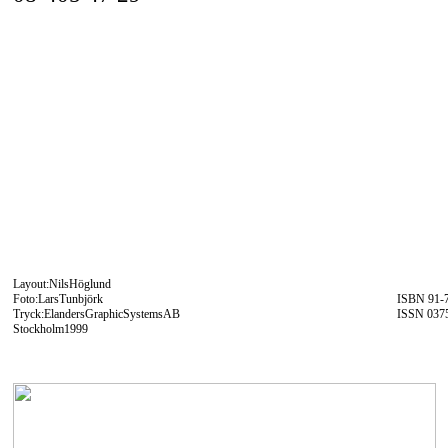
Layout:NilsHöglund
Foto:LarsTunbjörk
ISBN
91-
Tryck:ElandersGraphicSystemsAB
ISSN
037
Stockholm1999