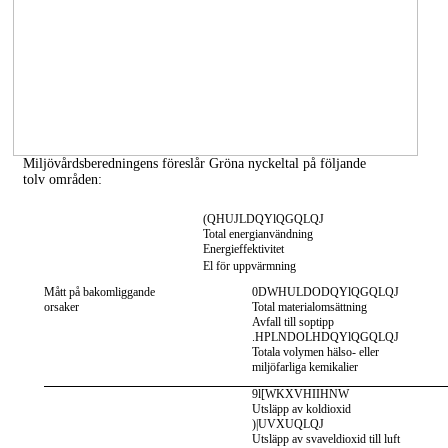
Miljövårdsberedningens föreslår Gröna nyckeltal på följande
tolv områden:
(QHUJLDQYlQGQLQJ
Total energianvändning
Energieffektivitet
El för uppvärmning
Mått på bakomliggande
0DWHULDODQYlQGQLQJ
orsaker
Total materialomsättning
Avfall till soptipp
.HPLNDOLHDQYlQGQLQJ
Totala volymen hälso- eller
miljöfarliga kemikalier
9l[WKXVHIIHNW
Utsläpp av koldioxid
)|UVXUQLQJ
Utsläpp av svaveldioxid till luft