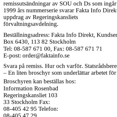
remissutsändningar av SOU och Ds som ingår 
1999 års nummerserie svarar Fakta Info Direk
uppdrag av Regeringskansliets
förvaltningsavdelning.
Beställningsadress: Fakta Info Direkt, Kundse
Box 6430, 113 82 Stockholm
Tel:
08-587
671 00, Fax:
08-587
671 71
E-post:
order@faktainfo.se
Svara på remiss. Hur och varför. Statsrådsber
– En liten broschyr som underlättar arbetet för
Broschyren kan beställas hos:
Information Rosenbad
Regeringskansliet 103
33 Stockholm Fax:
08-405
42 95 Telefon:
08-405
47 29