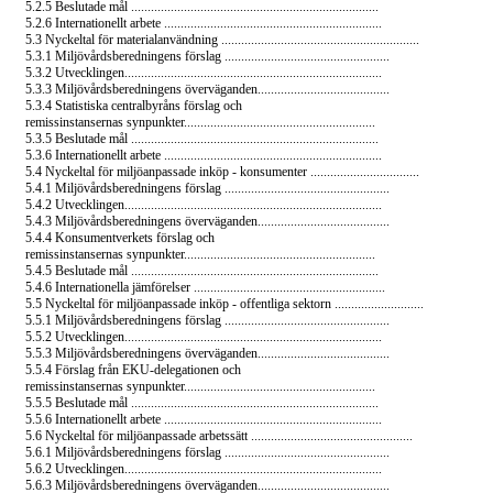
5.2.5 Beslutade mål ...........................................................................
5.2.6 Internationellt arbete ..................................................................
5.3 Nyckeltal för materialanvändning ............................................................
5.3.1 Miljövårdsberedningens förslag ..................................................
5.3.2 Utvecklingen..............................................................................
5.3.3 Miljövårdsberedningens överväganden........................................
5.3.4 Statistiska centralbyråns förslag och
remissinstansernas synpunkter..........................................................
5.3.5 Beslutade mål ...........................................................................
5.3.6 Internationellt arbete ..................................................................
5.4 Nyckeltal för miljöanpassade inköp - konsumenter .................................
5.4.1 Miljövårdsberedningens förslag ..................................................
5.4.2 Utvecklingen..............................................................................
5.4.3 Miljövårdsberedningens överväganden........................................
5.4.4 Konsumentverkets förslag och
remissinstansernas synpunkter..........................................................
5.4.5 Beslutade mål ...........................................................................
5.4.6 Internationella jämförelser ..........................................................
5.5 Nyckeltal för miljöanpassade inköp - offentliga sektorn ...........................
5.5.1 Miljövårdsberedningens förslag ..................................................
5.5.2 Utvecklingen..............................................................................
5.5.3 Miljövårdsberedningens överväganden........................................
5.5.4 Förslag från
EKU-delegationen
och
remissinstansernas synpunkter..........................................................
5.5.5 Beslutade mål ...........................................................................
5.5.6 Internationellt arbete ..................................................................
5.6 Nyckeltal för miljöanpassade arbetssätt .................................................
5.6.1 Miljövårdsberedningens förslag ..................................................
5.6.2 Utvecklingen..............................................................................
5.6.3 Miljövårdsberedningens överväganden........................................