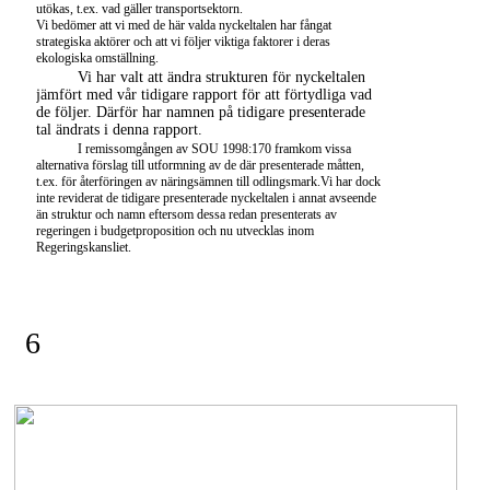
utökas, t.ex. vad gäller transportsektorn.
Vi bedömer att vi med de här valda nyckeltalen har fångat
strategiska aktörer och att vi följer viktiga faktorer i deras
ekologiska omställning.
Vi har valt att ändra strukturen för nyckeltalen
jämfört med vår tidigare rapport för att förtydliga vad
de följer. Därför har namnen på tidigare presenterade
tal ändrats i denna rapport.
I remissomgången av SOU 1998:170 framkom vissa
alternativa förslag till utformning av de där presenterade måtten,
t.ex. för återföringen av näringsämnen till odlingsmark.Vi har dock
inte reviderat de tidigare presenterade nyckeltalen i annat avseende
än struktur och namn eftersom dessa redan presenterats av
regeringen i budgetproposition och nu utvecklas inom
Regeringskansliet.
6