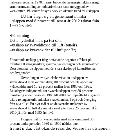
halverats sedan år 1970, främst beroende på energieffektivisering,
strukturomvandling av industrisektorn samt utbyggnad av
kärnkraften. På senare år syns dock en ökande trend av utsläppen.
EU har åtagit sig att gemensamt minska
utsläppen med 8 procent till senast år 2012 räknat från
1990 års nivå.
•Försurning
Detta nyckeltal mäts på två sätt:
–
utsläpp av svaveldioxid till luft (ton/år)
–
utsläpp av kväveoxider till luft (ton/år)
Försurande utsläpp ger idag omfattande negativa effekter på
framför allt skogsmarken, sjöarna, vattendragen och grundvattnet.
Dessutom har utsläppen medfört stora skador på kulturföremål
och byggnader.
Utvecklingen av nyckeltalet visar att utsläppen av
svaveldioxid minskat med drygt 80 procent och utsläppen av
kväveoxider med
15-25
procent mellan åren 1985 och 1995.
Riksdagens tidigare mål för svavelutsläppen med 80 procents
minskning under perioden 1980 till 2000 har uppnåtts bl.a. genom
bättre reningsteknik, minskat svavelinnehåll i olja och övergång
från olja till el. Ett nytt mål är att de svenska utsläppen av
svaveldioxid till luft ska minska med ytterligare 25 procent till år
2010 jämfört med 1995 års nivå.
Tidigare mål för kväveoxider med minskning med 30
procent under perioden 1980 till 1995 nåddes inte,
främst p.g.a. vårt ökande resande. Vidare har utsläppen