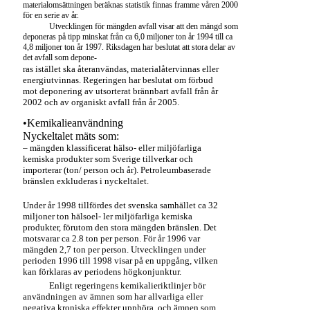
materialomsättningen beräknas statistik finnas framme våren 2000
för en serie av år.
Utvecklingen för mängden avfall visar att den mängd som
deponeras på tipp minskat från ca 6,0 miljoner ton år 1994 till ca
4,8 miljoner ton år 1997. Riksdagen har beslutat att stora delar av
det avfall som depone-
ras istället ska återanvändas, materialåtervinnas eller
energiutvinnas. Regeringen har beslutat om förbud
mot deponering av utsorterat brännbart avfall från år
2002 och av organiskt avfall från år 2005.
•Kemikalieanvändning
Nyckeltalet mäts som:
– mängden klassificerat hälso- eller miljöfarliga
kemiska produkter som Sverige tillverkar och
importerar (ton/ person och år). Petroleumbaserade
bränslen exkluderas i nyckeltalet.
Under år 1998 tillfördes det svenska samhället ca 32
miljoner ton hälsoel- ler miljöfarliga kemiska
produkter, förutom den stora mängden bränslen. Det
motsvarar ca 2.8 ton per person. För år 1996 var
mängden 2,7 ton per person. Utvecklingen under
perioden 1996 till 1998 visar på en uppgång, vilken
kan förklaras av periodens högkonjunktur.
Enligt regeringens kemikalieriktlinjer bör
användningen av ämnen som har allvarliga eller
negativa kroniska effekter upphöra, och ämnen som