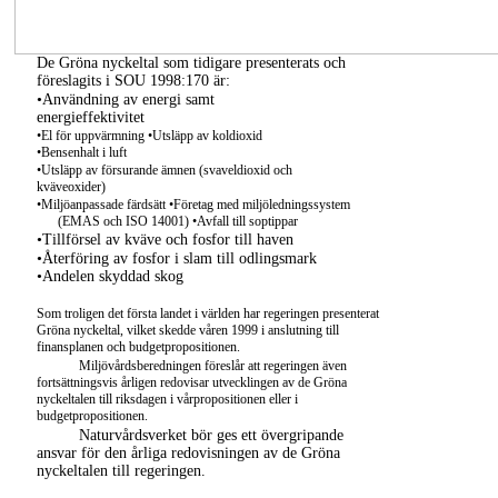
De Gröna nyckeltal som tidigare presenterats och
föreslagits i SOU 1998:170 är:
•Användning av energi samt
energieffektivitet
•El för uppvärmning •Utsläpp av koldioxid
•Bensenhalt i luft
•Utsläpp av försurande ämnen (svaveldioxid och
kväveoxider)
•Miljöanpassade färdsätt •Företag med miljöledningssystem
(EMAS och ISO 14001) •Avfall till soptippar
•Tillförsel av kväve och fosfor till haven
•Återföring av fosfor i slam till odlingsmark
•Andelen skyddad skog
Som troligen det första landet i världen har regeringen presenterat
Gröna nyckeltal, vilket skedde våren 1999 i anslutning till
finansplanen och budgetpropositionen.
Miljövårdsberedningen föreslår att regeringen även
fortsättningsvis årligen redovisar utvecklingen av de Gröna
nyckeltalen till riksdagen i vårpropositionen eller i
budgetpropositionen.
Naturvårdsverket bör ges ett övergripande
ansvar för den årliga redovisningen av de Gröna
nyckeltalen till regeringen.