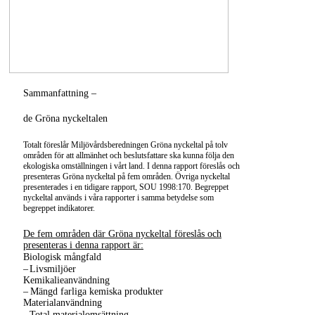
Sammanfattning –
de Gröna nyckeltalen
Totalt föreslår Miljövårdsberedningen Gröna nyckeltal på tolv
områden för att allmänhet och beslutsfattare ska kunna följa den
ekologiska omställningen i vårt land. I denna rapport föreslås och
presenteras Gröna nyckeltal på fem områden. Övriga nyckeltal
presenterades i en tidigare rapport, SOU 1998:170. Begreppet
nyckeltal används i våra rapporter i samma betydelse som
begreppet indikatorer.
De fem områden där Gröna nyckeltal föreslås och
presenteras i denna rapport är:
Biologisk mångfald
–
Livsmiljöer
Kemikalieanvändning
–
Mängd farliga kemiska produkter
Materialanvändning
–
Total materialomsättning