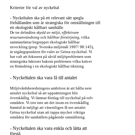
Kriterier för val av nyckeltal
- Nyckeltalen ska på ett relevant sätt spegla
förhållanden som är strategiska för omställningen till
ett ekologiskt hållbart samhälle.
De tre delmålen
skydd av miljö
,
effektivare
resursanvändning
och
hållbar försörjning,
vilka
sammanfattar begreppet ekologiskt hållbar
utveckling (prop. Svenska miljömål 1997/ 98:145),
är utgångspunkten för valet av Gröna nyckeltal. Vi
har valt att fokusera på såväl miljöproblemen som
strategiska faktorer bakom problemen vilka kräver
en förändring i en ekologiskt hållbar riktning.
- Nyckeltalen ska vara få till antalet
Miljövårdsberedningens ambition är att hålla nere
antalet nyckeltal så att uppsättningen blir
överskådlig. Vi lämnar förslag till nyckeltal på tolv
områden. Vi tror inte att det inom en överskådlig
framtid är möjligt att väsentligen få ner antalet
Gröna nyckeltal utan att tappa mycket viktiga
områden för samhällets pågående omställning.
- Nyckeltalen ska vara enkla och lätta att
förstå