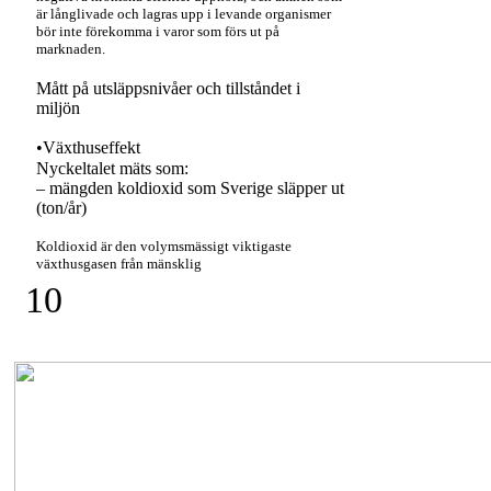
är långlivade och lagras upp i levande organismer
bör inte förekomma i varor som förs ut på
marknaden.
Mått på utsläppsnivåer och tillståndet i
miljön
•Växthuseffekt
Nyckeltalet mäts som:
– mängden koldioxid som Sverige släpper ut
(ton/år)
Koldioxid är den volymsmässigt viktigaste
växthusgasen från mänsklig
10