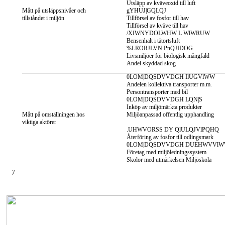
Utsläpp av kväveoxid till luft
Mått på utsläppsnivåer och
gYHUJ|GQLQJ
tillståndet i miljön
Tillförsel av fosfor till hav
Tillförsel av kväve till hav
/XIWNYDOLWHW L WlWRUW
Bensenhalt i tätortsluft
%LRORJLVN PnQJIDOG
Livsmiljöer för biologisk mångfald
Andel skyddad skog
0LOM|DQSDVVDGH IlUGVlWW
Andelen kollektiva transporter m.m.
Persontransporter med bil
0LOM|DQSDVVDGH LQN|S
Inköp av miljömärkta produkter
Mått på omställningen hos
Miljöanpassad offentlig upphandling
viktiga aktörer
.UHWVORSS DY QlULQJVlPQHQ
Återföring av fosfor till odlingsmark
0LOM|DQSDVVDGH DUEHWVVl
Företag med miljöledningssystem
Skolor med utmärkelsen Miljöskola
7