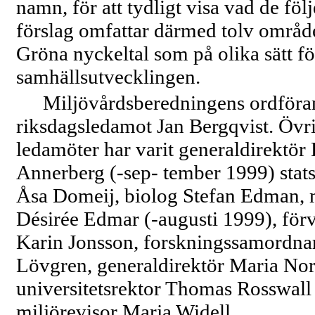
namn, för att tydligt visa vad de följ
förslag omfattar därmed tolv område
Gröna nyckeltal som på olika sätt fö
samhällsutvecklingen.
Miljövårdsberedningens ordföran
riksdagsledamot Jan Bergqvist. Övr
ledamöter har varit generaldirektör 
Annerberg
(-sep-
tember 1999) stat
Åsa Domeij, biolog Stefan Edman, 
Désirée Edmar
(-augusti
1999), förv
Karin Jonsson, forskningssamordnar
Lövgren, generaldirektör Maria Nor
universitetsrektor Thomas Rosswall
miljörevisor Marja Widell.