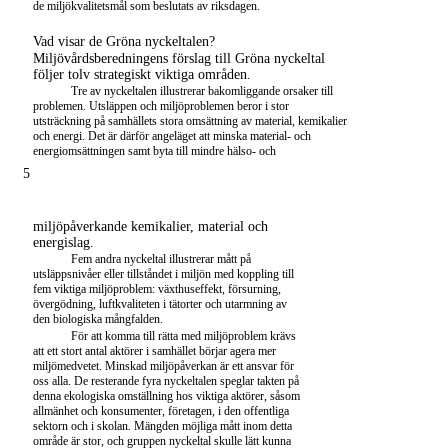
de miljökvalitetsmål som beslutats av riksdagen.
Vad visar de Gröna nyckeltalen?
Miljövårdsberedningens förslag till Gröna nyckeltal
följer tolv strategiskt viktiga områden.
Tre av nyckeltalen illustrerar bakomliggande orsaker till
problemen. Utsläppen och miljöproblemen beror i stor
utsträckning på samhällets stora omsättning av material, kemikalier
och energi. Det är därför angeläget att minska material- och
energiomsättningen samt byta till mindre hälso- och
5
miljöpåverkande kemikalier, material och
energislag.
Fem andra nyckeltal illustrerar mått på
utsläppsnivåer eller tillståndet i miljön med koppling till
fem viktiga miljöproblem: växthuseffekt, försurning,
övergödning, luftkvaliteten i tätorter och utarmning av
den biologiska mångfalden.
För att komma till rätta med miljöproblem krävs
att ett stort antal aktörer i samhället börjar agera mer
miljömedvetet. Minskad miljöpåverkan är ett ansvar för
oss alla. De resterande fyra nyckeltalen speglar takten på
denna ekologiska omställning hos viktiga aktörer, såsom
allmänhet och konsumenter, företagen, i den offentliga
sektorn och i skolan. Mängden möjliga mått inom detta
område är stor, och gruppen nyckeltal skulle lätt kunna