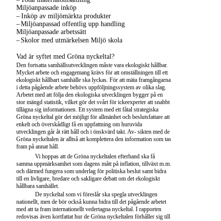
Miljöanpassade inköp
–
Inköp av miljömärkta produkter
–
Miljöanpassad offentlig upp handling
Miljöanpassade arbetssätt
–
Skolor med utmärkelsen Miljö skola
Vad är syftet med Gröna nyckeltal?
Den fortsatta samhällsutvecklingen måste vara ekologiskt hållbar.
Mycket arbete och engagemang krävs för att omställningen till ett
ekologiskt hållbart samhälle ska lyckas. För att mäta framgångarna
i detta pågående arbete behövs uppföljningssystem av olika slag.
Arbetet med att följa den ekologiska utvecklingen bygger på en
stor mängd statistik, vilket gör det svårt för ickeexperter att snabbt
tillägna sig informationen. Ett system med ett fåtal strategiska
Gröna nyckeltal gör det möjligt för allmänhet och beslutsfattare att
enkelt och överskådligt få en uppfattning om huruvida
utvecklingen går åt rätt håll och i önskvärd takt. Av- sikten med de
Gröna nyckeltalen är alltså att komplettera den information som tas
fram på annat håll.
Vi hoppas att de Gröna nyckeltalen efterhand ska få
samma uppmärksamhet som dagens mått på inflation, tillväxt m.m.
och därmed fungera som underlag för politiska beslut samt bidra
till en livligare, bredare och sakligare debatt om det ekologiskt
hållbara samhället.
De nyckeltal som vi föreslår ska spegla utvecklingen
nationellt, men de bör också kunna bidra till det pågående arbetet
med att ta fram internationellt vedertagna nyckeltal. I rapporten
redovisas även kortfattat hur de Gröna nyckeltalen förhåller sig till