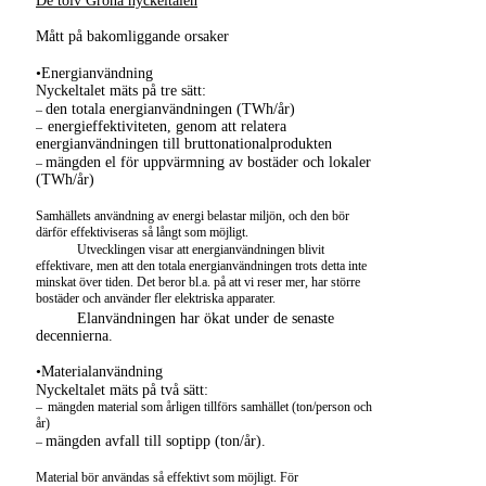
De tolv Gröna nyckeltalen
Mått på bakomliggande orsaker
•Energianvändning
Nyckeltalet mäts på tre sätt:
den totala energianvändningen (TWh/år)
–
energieffektiviteten, genom att relatera
–
energianvändningen till bruttonationalprodukten
mängden el för uppvärmning av bostäder och lokaler
–
(TWh/år)
Samhällets användning av energi belastar miljön, och den bör
därför effektiviseras så långt som möjligt.
Utvecklingen visar att energianvändningen blivit
effektivare, men att den totala energianvändningen trots detta inte
minskat över tiden. Det beror bl.a. på att vi reser mer, har större
bostäder och använder fler elektriska apparater.
Elanvändningen har ökat under de senaste
decennierna.
•Materialanvändning
Nyckeltalet mäts på två sätt:
–
mängden material som årligen tillförs samhället (ton/person och
år)
mängden avfall till soptipp (ton/år).
–
Material bör användas så effektivt som möjligt. För