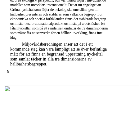
ett brett ekologiskt perspektiv, och vår metod följer i huvudsak de
modeller som utvecklats internationellt. Det är nu angeläget att
Gröna nyckeltal som följer den ekologiska omställningen till
hållbarhet presenteras och etableras som välkända begrepp. För
ekonomiska och sociala förhållanden finns det etablerade begrepp
och mått, t.ex. bruttonationalprodukt och mått på arbetslöshet. Ett
fåtal nyckeltal, som på ett samlat sätt omfattar de tre dimensionerna
som måste fås att samverka för en hållbar utveckling, finns inte
idag.
Miljövårdsberedningen anser att det i ett
kommande steg kan vara lämpligt att se över befintliga
mått för att finna en begränsad uppsättning nyckeltal
som samlat täcker in alla tre dimensionerna av
hållbarhetsbegreppet.
9