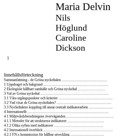
Maria Delvin
Nils
Höglund
Caroline
Dickson
1
Innehållsförteckning
Sammanfattning - de Gröna nyckeltalen ..................................................
1 Uppdraget och bakgrund .......................................................................
2 Ekologiskt hållbart samhälle och Gröna nyckeltal ..............................
3 Val av Gröna nyckeltal ...........................................................................
3.1 Våra utgångspunkter och kriterier ...........................................................
3.2 Vad visar de Gröna nyckeltalen? ............................................................
3.3 Nyckeltalens koppling till annat centralt indikatorarbete ..........................
4 Internationellt .........................................................................................
4.1 Miljövårdsberedningens överväganden.....................................................
4.1.1 Metoder för att strukturera indikatorer ........................................
4.1.2 Olika syften med indikatorer ......................................................
4.2 Internationell överblick ............................................................................
4.2.1 FN:s kommission för hållbar utveckling .....................................