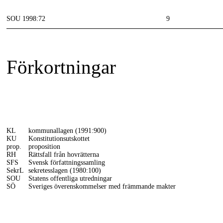
SOU 1998:72
9
Förkortningar
KL
kommunallagen (1991:900)
KU
Konstitutionsutskottet
prop.
proposition
RH
Rättsfall från hovrätterna
SFS
Svensk författningssamling
SekrL
sekretesslagen (1980:100)
SOU
Statens offentliga utredningar
SÖ
Sveriges överenskommelser med främmande makter