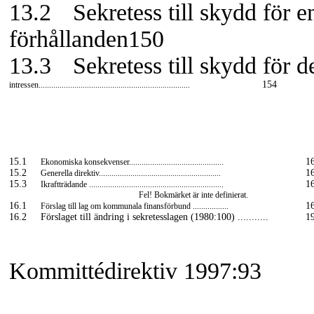
13.2
Sekretess till skydd för 
förhållanden150
13.3
Sekretess till skydd för
154
intressen........................................................................
15.1
1
Ekonomiska konsekvenser.............................................
15.2
1
Generella direktiv..........................................................
15.3
1
Ikraftträdande ................................................................
Fel! Bokmärket är inte definierat.
16.1
1
Förslag till lag om kommunala finansförbund .................
16.2
Förslaget till ändring i sekretesslagen (1980:100) ...........
1
Kommittédirektiv 1997:93