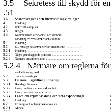
3.5
Sekretess till skydd för 
.51
3.6
Sekretessregler i den finansiella lagstiftningen.................
4.1
Inledning.........................................................................
4.2
Rätten att ta upp lån ........................................................
4.3
Borgen............................................................................
4.4
Kommunernas verksamhet och ekonomi...........................
Landstingens verksamhet och ekonomi.............................
5.1
Inledning.........................................................................
5.2
EG-rättsliga
bestämmelser för kreditinstitut .....................
5.2.1
Inledning.........................................................................
5.2.2
Några grundläggande principer ........................................
5.2.3
Närmare om auktorisation ...............................................
5.2.4
Närmare om reglerna för
kapitaltäckningsgrad ........................................................
5.2.5
Stora exponeringar..........................................................
5.3
Finansiell lagstiftning i Sverige........................................
5.3.1
Banklagstiftningen...........................................................
5.3.2
Lagen om finansieringsverksamhet...................................
5.3.3
Lagen om värdepappersrörelse .........................................
5.3.4
Lagen om kapitaltäckning och stora exponeringar............
6.1
Inledning.........................................................................
6.2
Penning- och obligationsmarknaden.................................
6.2.1
Allmänt ...........................................................................