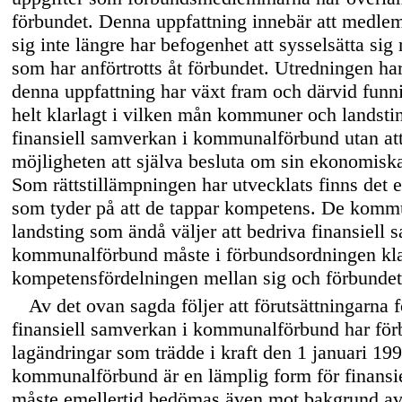
förbundet. Denna uppfattning innebär att medle
sig inte längre har befogenhet att sysselsätta sig
som har anförtrotts åt förbundet. Utredningen har
denna uppfattning har växt fram och därvid funnit
helt klarlagt i vilken mån kommuner och landsti
finansiell samverkan i kommunalförbund utan att
möjligheten att själva besluta om sin ekonomiska
Som rättstillämpningen har utvecklats finns det 
som tyder på att de tappar kompetens. De komm
landsting som ändå väljer att bedriva finansiell 
kommunalförbund måste i förbundsordningen kla
kompetensfördelningen mellan sig och förbundet
Av det ovan sagda följer att förutsättningarna f
finansiell samverkan i kommunalförbund har för
lagändringar som trädde i kraft den 1 januari 1
kommunalförbund är en lämplig form för finansi
måste emellertid bedömas även mot bakgrund a