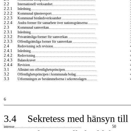
2.2
Internationell verksamhet................................................
2.2.1
Inledning.........................................................................
2.2.2
Kommunal tjänsteexport..................................................
2.2.3
Kommunal biståndsverksamhet ........................................
2.2.4
Andra former för samarbete över nationsgränserna ...........
2.3
Kommunal samverkan.....................................................
2.3.1
Inledning.........................................................................
2.3.2
Privaträttsliga former för samverkan ................................
2.3.3
Offentligrättsliga former för samverkan ...........................
2.4
Redovisning och revision.................................................
2.4.1
Inledning.........................................................................
2.4.2
Redovisning....................................................................
2.4.3
Balanskravet ...................................................................
2.4.4
Revision..........................................................................
3.1
Allmänt om offentlighetsprincipen....................................
3.2
Offentlighetsprincipen i kommunala bolag........................
3.3
Utformningen av bestämmelserna i sekretesslagen............
6
3.4
Sekretess med hänsyn til
50
intresse............................................................................