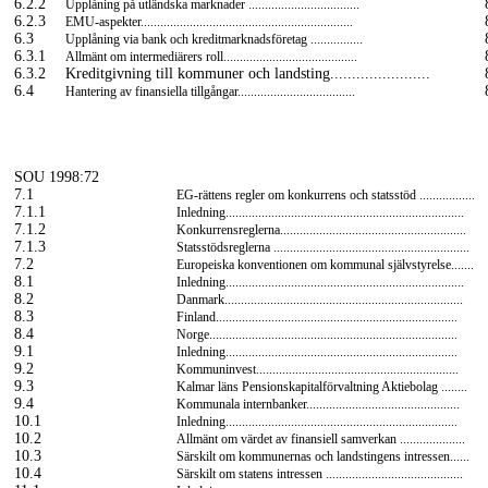
6.2.2
Upplåning på utländska marknader ..................................
6.2.3
EMU-aspekter.................................................................
6.3
Upplåning via bank och kreditmarknadsföretag ................
6.3.1
Allmänt om intermediärers roll.........................................
6.3.2
Kreditgivning till kommuner och landsting.......................
6.4
Hantering av finansiella tillgångar....................................
SOU 1998:72
7.1
EG-rättens
regler om konkurrens och statsstöd .................
7.1.1
Inledning.........................................................................
7.1.2
Konkurrensreglerna.........................................................
7.1.3
Statsstödsreglerna ............................................................
7.2
Europeiska konventionen om kommunal självstyrelse.......
8.1
Inledning.........................................................................
8.2
Danmark.........................................................................
8.3
Finland..........................................................................
8.4
Norge............................................................................
9.1
Inledning.......................................................................
9.2
Kommuninvest..............................................................
9.3
Kalmar läns Pensionskapitalförvaltning Aktiebolag ........
9.4
Kommunala internbanker...............................................
10.1
Inledning.......................................................................
10.2
Allmänt om värdet av finansiell samverkan ....................
10.3
Särskilt om kommunernas och landstingens intressen......
10.4
Särskilt om statens intressen ..........................................