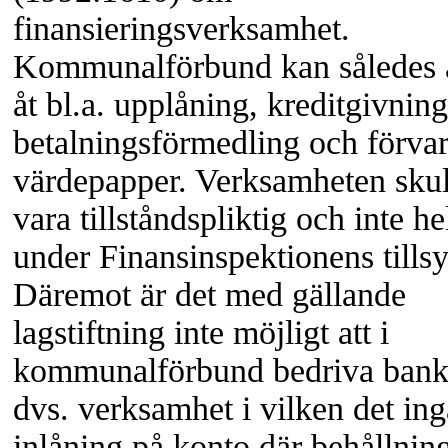
finansieringsverksamhet.
Kommunalförbund kan således 
åt bl.a. upplåning, kreditgivning
betalningsförmedling och förva
värdepapper. Verksamheten skul
vara tillståndspliktig och inte hel
under Finansinspektionens tillsy
Däremot är det med gällande
lagstiftning inte möjligt att i
kommunalförbund bedriva bankr
dvs. verksamhet i vilken det ing
inlåning på konto där behållnin