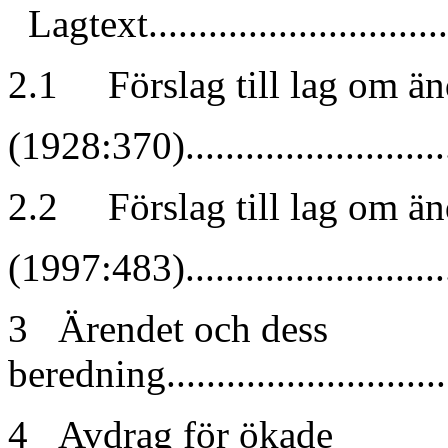
Lagtext.................................
2.1 Förslag till lag om än
(1928:370).............................
2.2 Förslag till lag om änd
(1997:483).............................
3 Ärendet och dess
beredning..............................
4 Avdrag för ökade