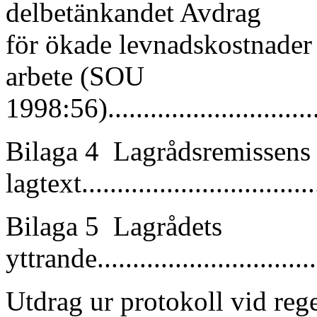
delbetänkandet Avdrag
för ökade levnadskostnader v
arbete (SOU
1998:56)...............................
Bilaga 4 Lagrådsremissens f
lagtext................................
Bilaga 5 Lagrådets
yttrande................................
Utdrag ur protokoll vid re