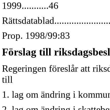
1999...........46
Rättsdatablad...........................
Prop. 1998/99:83
Förslag till riksdagsbes
Regeringen föreslår att riks
till
1. lag om ändring i kommun
2. lag om ändring i skatteb