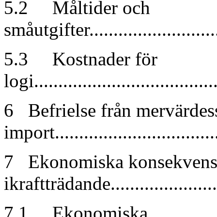
5.2 Måltider och
småutgifter...........................
5.3 Kostnader för
logi.....................................
6 Befrielse från mervärdess
import................................
7 Ekonomiska konsekvens
ikraftträdande......................
7.1 Ekonomiska