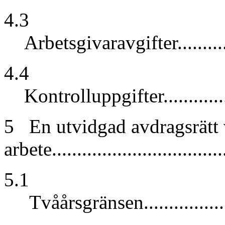
4.3
Arbetsgivaravgifter.................
4.4
Kontrolluppgifter...................
5 En utvidgad avdragsrätt vi
arbete.................................
5.1
Tvåårsgränsen.......................