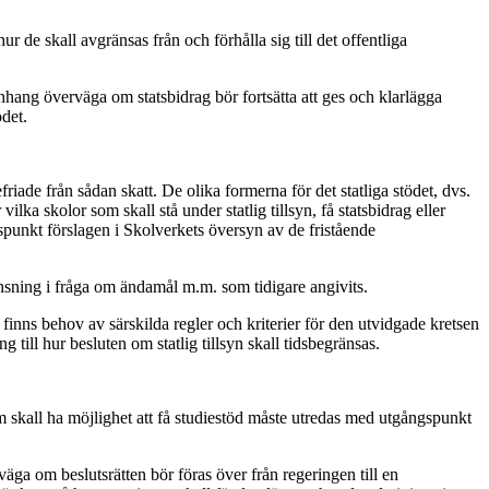
 de skall avgränsas från och förhålla sig till det offentliga
nhang överväga om statsbidrag bör fortsätta att ges och klarlägga
ödet.
iade från sådan skatt. De olika formerna för det statliga stödet, dvs.
ka skolor som skall stå under statlig tillsyn, få statsbidrag eller
gspunkt förslagen i Skolverkets översyn av de fristående
änsning i fråga om ändamål m.m. som tidigare angivits.
inns behov av särskilda regler och kriterier för den utvidgade kretsen
till hur besluten om statlig tillsyn skall tidsbegränsas.
om skall ha möjlighet att få studiestöd måste utredas med utgångspunkt
äga om beslutsrätten bör föras över från regeringen till en