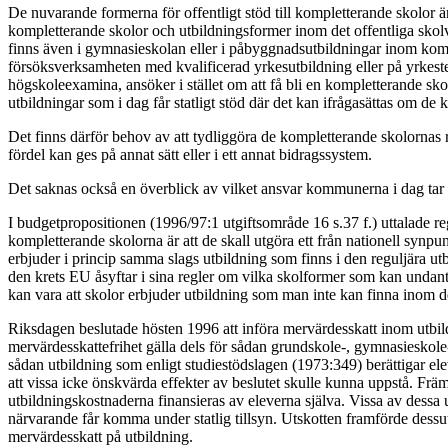
De nuvarande formerna för offentligt stöd till kompletterande skolor är 
kompletterande skolor och utbildningsformer inom det offentliga skol
finns även i gymnasieskolan eller i påbyggnadsutbildningar inom kom
försöksverksamheten med kvalificerad yrkesutbildning eller på yrkeste
högskoleexamina, ansöker i stället om att få bli en kompletterande skol
utbildningar som i dag får statligt stöd där det kan ifrågasättas om de ka
Det finns därför behov av att tydliggöra de kompletterande skolornas r
fördel kan ges på annat sätt eller i ett annat bidragssystem.
Det saknas också en överblick av vilket ansvar kommunerna i dag tar 
I budgetpropositionen (1996/97:1 utgiftsområde 16 s.37 f.) uttalade r
kompletterande skolorna är att de skall utgöra ett från nationell synpun
erbjuder i princip samma slags utbildning som finns i den reguljära utb
den krets EU åsyftar i sina regler om vilka skolformer som kan undanta
kan vara att skolor erbjuder utbildning som man inte kan finna inom de
Riksdagen beslutade hösten 1996 att införa mervärdesskatt inom utbil
mervärdesskattefrihet gälla dels för sådan grundskole-, gymnasieskole
sådan utbildning som enligt studiestödslagen (1973:349) berättigar ele
att vissa icke önskvärda effekter av beslutet skulle kunna uppstå. Frä
utbildningskostnaderna finansieras av eleverna själva. Vissa av dessa 
närvarande får komma under statlig tillsyn. Utskotten framförde dess
mervärdesskatt på utbildning.