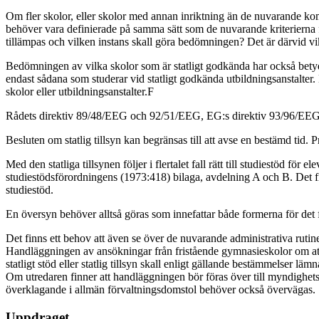
Om fler skolor, eller skolor med annan inriktning än de nuvarande komp
behöver vara definierade på samma sätt som de nuvarande kriterierna för 
tillämpas och vilken instans skall göra bedömningen? Det är därvid vi
Bedömningen av vilka skolor som är statligt godkända har också betydel
endast sådana som studerar vid statligt godkända utbildningsanstalter. 
skolor eller utbildningsanstalter.F
Rådets direktiv 89/48/EEG och 92/51/EEG, EG:s direktiv 93/96/EE
Besluten om statlig tillsyn kan begränsas till att avse en bestämd tid
Med den statliga tillsynen följer i flertalet fall rätt till studiestöd fö
studiestödsförordningens (1973:418) bilaga, avdelning A och B. Det finn
studiestöd.
En översyn behöver alltså göras som innefattar både formerna för det för
Det finns ett behov att även se över de nuvarande administrativa rutin
Handläggningen av ansökningar från fristående gymnasieskolor om att bl
statligt stöd eller statlig tillsyn skall enligt gällande bestämmelser 
Om utredaren finner att handläggningen bör föras över till myndighetsni
överklagande i allmän förvaltningsdomstol behöver också övervägas.
Uppdraget