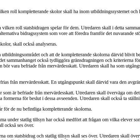
ken roll kompletterande skolor skall ha inom utbildningssystemet och hur
 vilken roll statsbidragen spelar för dem. Utredaren skall i detta samma
 alternativa bidragssystem som vore att föredra framför det nuvarande st
olor, skall också analyseras.
 utbildningsområdet och att de kompletterande skolorna därvid blivit befr
 det sammanhanget också tydliggöra gränsdragningen och kriterierna för vil
r som bör vara befriade från mervärdesskatt. Utredaren skall ha som utgån
efrias från mervärdesskatt. En utgångspunkt skall därvid vara den avgr
r som är befriade från mervärdesskatt. Utredaren skall överväga om det f
formerna för beslut i dessa avseenden. Utredaren skall också ta ställning 
r för de nu befintliga kompletterande skolorna.
mma under statlig tillsyn har också medfört att frågan om vilka elever s
ll också ses över.
 om statsbidrag och statlig tillsyn skall ses över. Utredaren skall överv