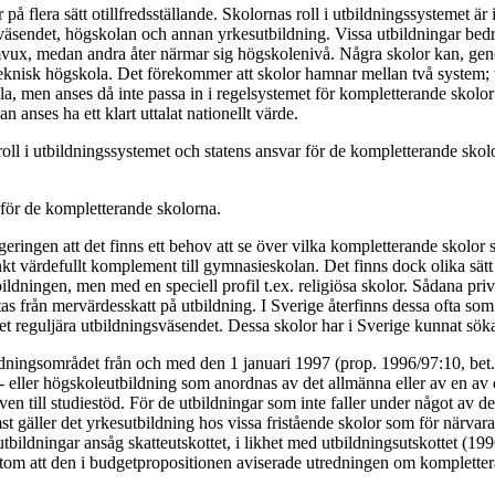
på flera sätt otillfredsställande. Skolornas roll i utbildningssystemet är
väsendet, högskolan och annan yrkesutbildning. Vissa utbildningar bed
vux, medan andra åter närmar sig högskolenivå. Några skolor kan, genom
knisk högskola. Det förekommer att skolor hamnar mellan två system; t.
a, men anses då inte passa in i regelsystemet för kompletterande skolor t
n anses ha ett klart uttalat nationellt värde.
oll i utbildningssystemet och statens ansvar för de kompletterande skol
för de kompletterande skolorna.
egeringen att det finns ett behov att se över vilka kompletterande skolo
kt värdefullt komplement till gymnasieskolan. Det finns dock olika sätt a
ildningen, men med en speciell profil t.ex. religiösa skolor. Sådana priv
s från mervärdesskatt på utbildning. I Sverige återfinns dessa ofta som
t reguljära utbildningsväsendet. Dessa skolor har i Sverige kunnat söka 
dningsområdet från och med den 1 januari 1997 (prop. 1996/97:10, bet. 
- eller högskoleutbildning som anordnas av det allmänna eller av en av 
ven till studiestöd. För de utbildningar som inte faller under något av d
mst gäller det yrkesutbildning hos vissa fristående skolor som för närv
utbildningar ansåg skatteutskottet, i likhet med utbildningsutskottet (
utom att den i budgetpropositionen aviserade utredningen om kompletter