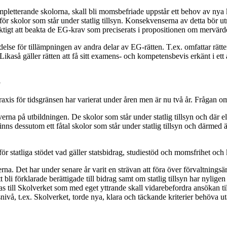
letterande skolorna, skall bli momsbefriade uppstår ett behov av nya kri
skolor som står under statlig tillsyn. Konsekvenserna av detta bör utreda
ktigt att beakta de EG-krav som preciserats i propositionen om mervärd
se för tillämpningen av andra delar av EG-rätten. T.ex. omfattar rätten
Likaså gäller rätten att få sitt examens- och kompetensbevis erkänt i ett
G
. Praxis för tidsgränsen har varierat under åren men är nu två år. Frågan
r eleverna på utbildningen. De skolor som står under statlig tillsyn och där 
s dessutom ett fåtal skolor som står under statlig tillsyn och därmed är 
 statliga stödet vad gäller statsbidrag, studiestöd och momsfrihet och kri
erna. Det har under senare år varit en strävan att föra över förvaltnings
i förklarade berättigade till bidrag samt om statlig tillsyn har nylige
lämnas till Skolverket som med eget yttrande skall vidarebefordra ansökan
vå, t.ex. Skolverket, torde nya, klara och täckande kriterier behöva uta