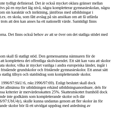
 inte tydligt definierad. Det är också mycket oklara gränser mellan
rivs på en mycket låg nivå, några kompletterar gymnasieskolan, några
 sin karaktär och inriktning, jämföras med utbildningar i
ex. en skola, som fått avslag på sin ansökan om att få utfärda
rots att den kan anses ha ett nationellt värde. Samtidigt finns
orna. Det finns också behov av att se över om det statliga stödet med
r som skall få statligt stöd. Den gemensamma nämnaren för de
tt komplettera det offentliga skolväsendet. Ett sätt kan vara att skolor
ata skolor, vilka är mycket vanliga i andra europeiska länder, ingår i
 fristående grundskolor och fristående gymnasieskolor. Ett annat sätt
statlig tillsyn och statsbidrag som kompletterande skolor.
1996/97:SkU:6, rskr.1996/97:69). Enligt beslutet skall dock
det allmänna för utbildningen erkänd utbildningsanordnare, dels för
essa kriterier är mervärdesskatten 25%. Skatteutskottet framhöll dock
arande inte godkänts som kompletterande skolor och där
1996/97:UbU4y), skulle kunna undantas genom att fler skolor än för
ande skolor bör få ett utvidgat uppdrag med anledning av