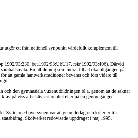
ar utgör ett från nationell synpunkt värdefullt komplement till
(prop.1992/93:230, bet.1992/93:UbU17, rskr.1992/93:406). Därvid
amhällsnytta. En utbildning som bidrar till att öka tillgången på
 för att gamla hantverkstraditioner bevaras och förs vidare till
ängd.
lan och den gymnasiala vuxenutbildningen bl.a. genom att de saknar
, krav på viss arbetslivserfarenhet eller på en genomgången
. Syftet med översynen var att ge underlag och kriterier för
och statsbidrag. Skolverket redovisade uppdraget i maj 1995.