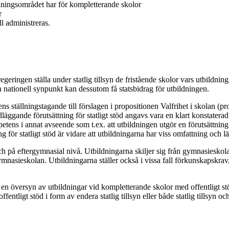
ildningsområdet har för kompletterande skolor
r
ll administreras.
eringen ställa under statlig tillsyn de fristående skolor vars utbildning
 nationell synpunkt kan dessutom få statsbidrag för utbildningen.
s ställningstagande till förslagen i propositionen Valfrihet i skolan 
gande förutsättning för statligt stöd angavs vara en klart konstaterad s
mpetens i annat avseende som t.ex. att utbildningen utgör en förutsättning
för statligt stöd är vidare att utbildningarna har viss omfattning och l
h på eftergymnasial nivå. Utbildningarna skiljer sig från gymnasiesko
nasieskolan. Utbildningarna ställer också i vissa fall förkunskapskrav
n översyn av utbildningar vid kompletterande skolor med offentligt stöd
fentligt stöd i form av endera statlig tillsyn eller både statlig tillsyn 