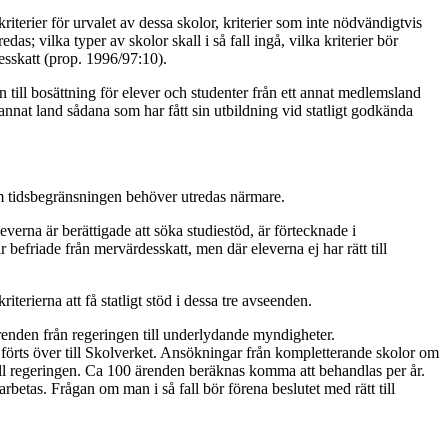
terier för urvalet av dessa skolor, kriterier som inte nödvändigtvis
s; vilka typer av skolor skall i så fall ingå, vilka kriterier bör
esskatt (prop. 1996/97:10).
 till bosättning för elever och studenter från ett annat medlemsland
 annat land sådana som har fått sin utbildning vid statligt godkända
 om tidsbegränsningen behöver utredas närmare.
eleverna är berättigade att söka studiestöd, är förtecknade i
befriade från mervärdesskatt, men där eleverna ej har rätt till
terierna att få statligt stöd i dessa tre avseenden.
ärenden från regeringen till underlydande myndigheter.
n förts över till Skolverket. Ansökningar från kompletterande skolor om
 till regeringen. Ca 100 ärenden beräknas komma att behandlas per år.
rbetas. Frågan om man i så fall bör förena beslutet med rätt till