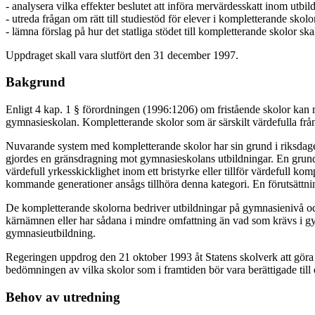
- analysera vilka effekter beslutet att införa mervärdesskatt inom utb
- utreda frågan om rätt till studiestöd för elever i kompletterande skolo
- lämna förslag på hur det statliga stödet till kompletterande skolor ska
Uppdraget skall vara slutfört den 31 december 1997.
Bakgrund
Enligt 4 kap. 1 § förordningen (1996:1206) om fristående skolor kan reg
gymnasieskolan. Kompletterande skolor som är särskilt värdefulla från
Nuvarande system med kompletterande skolor har sin grund i riksdagen
gjordes en gränsdragning mot gymnasieskolans utbildningar. En grundläg
värdefull yrkesskicklighet inom ett bristyrke eller tillför värdefull ko
kommande generationer ansågs tillhöra denna kategori. En förutsättning 
De kompletterande skolorna bedriver utbildningar på gymnasienivå oc
kärnämnen eller har sådana i mindre omfattning än vad som krävs i gym
gymnasieutbildning.
Regeringen uppdrog den 21 oktober 1993 åt Statens skolverk att göra e
bedömningen av vilka skolor som i framtiden bör vara berättigade till of
Behov av utredning