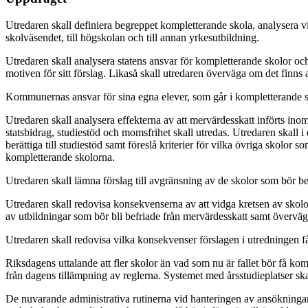
Utredaren skall definiera begreppet kompletterande skola, analysera vil
skolväsendet, till högskolan och till annan yrkesutbildning.
Utredaren skall analysera statens ansvar för kompletterande skolor och
motiven för sitt förslag. Likaså skall utredaren överväga om det finns
Kommunernas ansvar för sina egna elever, som går i kompletterande sk
Utredaren skall analysera effekterna av att mervärdesskatt införts inom
statsbidrag, studiestöd och momsfrihet skall utredas. Utredaren skall i
berättiga till studiestöd samt föreslå kriterier för vilka övriga skolo
kompletterande skolorna.
Utredaren skall lämna förslag till avgränsning av de skolor som bör b
Utredaren skall redovisa konsekvenserna av att vidga kretsen av skolo
av utbildningar som bör bli befriade från mervärdesskatt samt överväga 
Utredaren skall redovisa vilka konsekvenser förslagen i utredningen få
Riksdagens uttalande att fler skolor än vad som nu är fallet bör få ko
från dagens tillämpning av reglerna. Systemet med årsstudieplatser ska
De nuvarande administrativa rutinerna vid hanteringen av ansökningarna