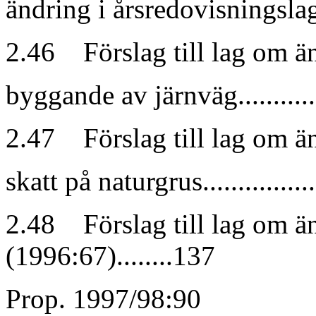
ändring i årsredovisningslage
2.46 Förslag till lag om ä
byggande av järnväg.................
2.47 Förslag till lag om ä
skatt på naturgrus...................
2.48 Förslag till lag om ä
(1996:67)........137
Prop. 1997/98:90