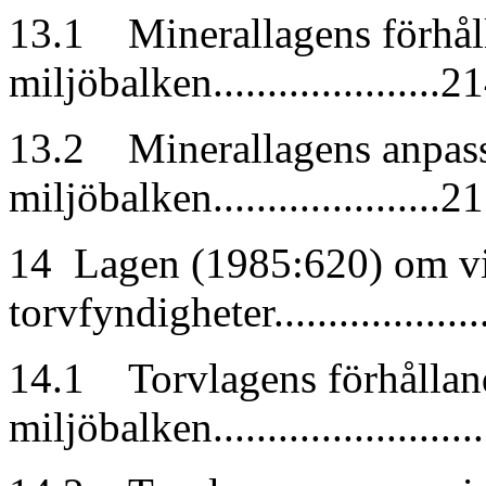
13.1 Minerallagens förhåll
miljöbalken.....................2
13.2 Minerallagens anpassn
miljöbalken.....................2
14 Lagen (1985:620) om v
torvfyndigheter....................
14.1 Torvlagens förhålland
miljöbalken.......................