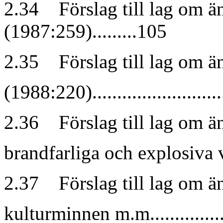
2.34 Förslag till lag om än
(1987:259).........105
2.35 Förslag till lag om än
(1988:220).............................
2.36 Förslag till lag om ä
brandfarliga och explosiva varor.
2.37 Förslag till lag om ä
kulturminnen m.m....................