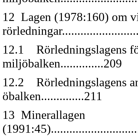
12 Lagen (1978:160) om v
rörledningar........................
12.1 Rörledningslagens för
miljöbalken..............209
12.2 Rörledningslagens anp
öbalken..............211
13 Minerallagen
(1991:45)..............................