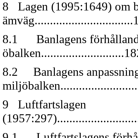
8 Lagen (1995:1649) om b
ämväg...............................
8.1 Banlagens förhållande 
öbalken...........................1
8.2 Banlagens anpassning 
miljöbalken.......................
9 Luftfartslagen
(1957:297)............................
9.1 Luftfartslagens förhål