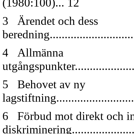
(1980:100)... 12
3 Ärendet och dess
beredning..............................
4 Allmänna
utgångspunkter........................
5 Behovet av ny
lagstiftning...........................
6 Förbud mot direkt och in
diskriminering.....................