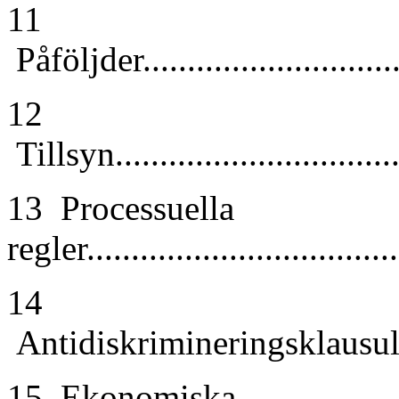
11
Påföljder...............................
12
Tillsyn..................................
13 Processuella
regler...................................
14
Antidiskrimineringsklausuler.......
15 Ekonomiska