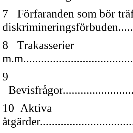
7 Förfaranden som bör träf
diskrimineringsförbuden.......
8 Trakasserier
m.m......................................
9
Bevisfrågor............................
10 Aktiva
åtgärder................................