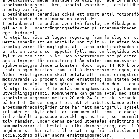
arbetslöshet, medan anslagen på utgiftsområde 14 hänför
arbetsmarknadspolitiken, arbetslivsområdet, jämställdhe
arbetsgivarfrågor.

I betänkandet behandlas också ett stort antal motionsfö
väckts under den allmänna motionstiden.

I betänkandet behandlas även två förslag av Riksdagens 
gäller s.k. undanträngningseffekter på arbetsmarknaden 
eget-bidraget.

På utgiftsområde 13 lägger regering fram förslag om  s.
Detta innebär att en anställd som fyllt 63 år efter öve
arbetsgivaren får möjlighet att lämna arbetsmarknaden i
är att en vakans som uppstår fylls med en långtidsarbet
fyllt 20 men inte 35 år. Den arbetstagare som på detta 
anställningen får ersättning från staten som motsvarar 
sjukpenninggrundande inkomsten, dock högst 14 400 krono
Ersättningen betalas fram till ålderspensioneringen, do
ålder. Arbetsgivaren skall betala ett finansieringsbidr
motsvarande 25 procent av den ersättning som staten bet
generationsväxling kan göras under perioden den 1 janua
På utgiftsområde 14 föreslås en ungdomssatsning, benämn
utvecklingsgaranti. Kommunerna kan genom avtal med stat
arbetslösa ungdomar mellan 20 och 24 år en aktiverande 
på heltid. Om den unga trots aktivt arbetssökande eller
arbetsmarknadsåtgärder inte har fått meningsfull syssel
inträder en skyldighet för kommunen att inom tio dagar 
individuellt anpassade utvecklingsinsatser, som normalt
tolv månader. Under denna period utbetalas ersättning t
som motsvarar ett beskattat utbildningsbidrag, dvs. 1 9
ungdomar som har rätt till ersättning från arbetslöshet
socialbidrag gäller andra ersättningsregler.
