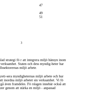
47
49
51
3
lad strategi fö r att integrera miljö hänsyn inom
ns verksamhet. Staten och dess
myndig-heter
har
llssektorernas miljö arbete.
reti-sera
myndigheternas miljö arbete och hur
att inordna miljö arbetet sin verksamhet. Vi fö
ortgå även framdeles. Fö rslagen innebär också att
kter genom att stärka en miljö - anpassad