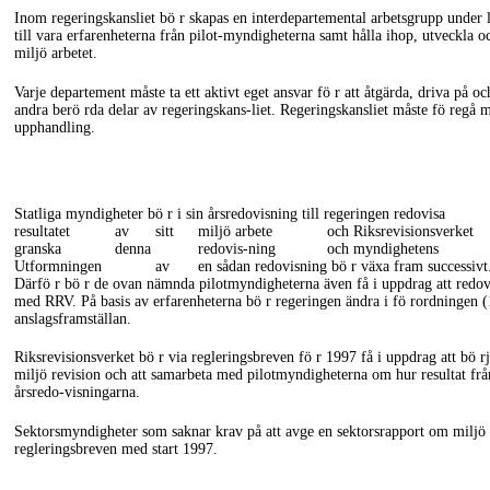
Inom regeringskansliet bö r skapas en interdepartemental arbetsgrupp under
till vara erfarenheterna från
pilot-myndigheterna
samt hålla ihop, utveckla oc
miljö arbetet.
Varje departement måste ta ett aktivt eget ansvar fö r att åtgärda, driva på o
andra berö rda delar av
regeringskans-liet.
Regeringskansliet måste fö regå m
upphandling.
Statliga myndigheter bö r i sin årsredovisning till regeringen redovisa
resultatet
av
sitt
miljö arbete
och Riksrevisionsverket
granska
denna
redovis-ning
och myndighetens
Utformningen
av
en sådan redovisning bö r växa fram successivt
Därfö r bö r de ovan nämnda pilotmyndigheterna även få i uppdrag att redovi
med RRV. På basis av erfarenheterna bö r regeringen ändra i fö rordningen
anslagsframställan.
Riksrevisionsverket bö r via regleringsbreven fö r 1997 få i uppdrag att bö r
miljö revision och att samarbeta med pilotmyndigheterna om hur resultat från
årsredo-visningarna.
Sektorsmyndigheter som saknar krav på att avge en sektorsrapport om miljö
regleringsbreven med start 1997.