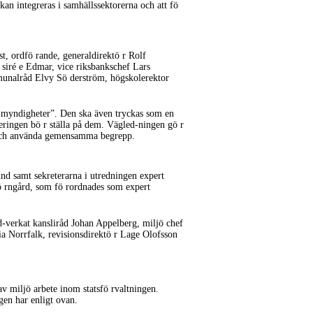
kan integreras i samhällssektorerna och att fö
t, ordfö rande, generaldirektö r Rolf
siré e Edmar, vice riksbankschef Lars
munalråd Elvy Sö derström, högskolerektor
iga myndigheter”. Den ska även tryckas som en
eringen bö r ställa på dem.
Vägled-ningen
gö r
k och använda gemensamma begrepp.
nd samt sekreterarna i utredningen expert
ö rngård, som fö rordnades som expert
-verkat
kansliråd Johan Appelberg, miljö chef
a Norrfalk, revisionsdirektö r Lage Olofsson
v miljö arbete inom statsfö rvaltningen.
gen har enligt ovan.