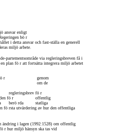
jö ansvar enligt
 Regeringen bö r
ållet i detta ansvar och
fast-ställa
en generell
deras miljö arbete.
e
de-partementsområde
via regleringsbreven få i
en plan fö r att fortsätta integrera miljö arbetet
ö r
genom
om de
regleringsbrev fö r
en fö r
offentlig
a
berö rda
statliga
 fö rsta utvärdering av hur den offentliga
en ändring i lagen (1992:1528) om offentlig
fö r hur miljö hänsyn ska tas vid