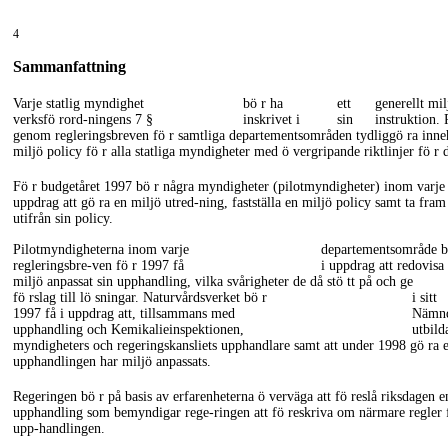
4
Sammanfattning
Varje statlig myndighet
bö r ha
ett
generellt mil
verksfö
rord-ningens
7 §
inskrivet i
sin
instruktion.
genom regleringsbreven fö r samtliga departementsområden tydliggö ra inneh
miljö policy fö r alla statliga myndigheter med ö vergripande riktlinjer fö r 
Fö r budgetåret 1997 bö r några myndigheter (pilotmyndigheter) inom varj
uppdrag att gö ra en miljö
utred-ning,
fastställa en miljö policy samt ta fram 
utifrån sin policy.
Pilotmyndigheterna inom varje
departementsområde b
regleringsbre-ven
fö r 1997 få
i uppdrag att redovisa
miljö anpassat sin upphandling, vilka svårigheter de då stö tt på och ge
fö rslag till lö sningar. Naturvårdsverket bö r
i sitt
1997 få i uppdrag att, tillsammans med
Nämnd
upphandling och Kemikalieinspektionen,
utbild
myndigheters och regeringskansliets upphandlare samt att under 1998 gö ra en
upphandlingen har miljö anpassats.
Regeringen bö r på basis av erfarenheterna ö verväga att fö reslå riksdagen 
upphandling som bemyndigar
rege-ringen
att fö reskriva om närmare regler 
upp-handlingen.