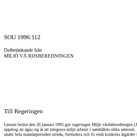
SOU 1996:112
Delbetänkande från
MILJÖ VÅ RDSBEREDNINGEN
Till Regeringen
Genom beslut den 26 januari 1995 gav regeringen Miljö vårdsberedningen (J
uppdrag att ägna sig åt att integrera miljö arbetet i samhällets olika sektore
under hela mandatperioden utreda, formulera och fö reslå konkreta åtgärder fö