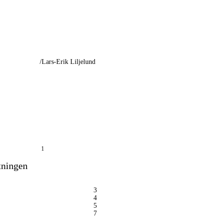
/Lars-Erik
Liljelund
1
tningen
3
4
5
7