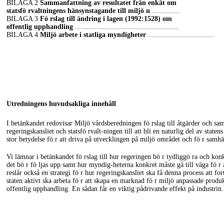
BILAGA 2
Sammanfattning av resultatet från enkät om
statsfö rvaltningens hänsynstagande till miljö n
...............
BILAGA 3
Fö rslag till ändring i lagen (1992:1528) om
offentlig upphandling
....................................................
BILAGA 4
Miljö arbete i statliga myndigheter
.................................
Utredningens huvudsakliga innehåll
I betänkandet redovisar Miljö vårdsberedningen fö rslag till åtgärder och sam
regeringskansliet och statsfö
rvalt-ningen
till att bli en naturlig del av state
stor betydelse fö r att driva på utvecklingen på miljö området och fö r samhä
Vi lämnar i betänkandet fö rslag till hur regeringen bö r tydliggö ra och
konk
det bö r fö ljas upp samt hur
myndig-heterna
konkret måste gå till väga fö r 
reslår också en strategi fö r hur regeringskansliet ska få denna process att f
staten aktivt ska arbeta fö r att skapa en marknad fö r miljö anpassade produ
offentlig upphandling. En sådan får en viktig pådrivande effekt på industrin.