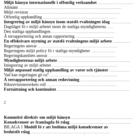
Miljö hänsyn internationellt i offentlig verksamhet
.............................
Allmänt .....................................................................................
Miljö revision ...........................................................................
Offentlig upphandling .............................................................
Integrering av miljö hänsyn inom statsfö rvaltningen idag
.................
Dagsläget fö r miljö arbetet inom de statliga myndigheterna .....
Den statliga upphandlingen.....................................................
Å terrapportering och annan rapportering ................................
En effektivare styrning av statsfö rvaltningens miljö arbete
...............
Regeringens ansvar ..................................................................
Regeringens miljö policy fö r statliga myndigheter ....................
Regeringskansliets ansvar.........................................................
Myndigheternas miljö arbete
............................................................
Integrering av miljö arbetet ......................................................
Miljö anpassad statlig upphandling av varor och tjänster
.................
Vad kan regeringen gö ra? ........................................................
Å terrapportering och annan redovisning
.........................................
Riksrevisionsverkets roll ..........................................................
Fortsättning och kontinuitet
.............................................................
2
Kommitté direktiv om miljö hänsyn
...................................................
Konsekvenser av framlagda fö rslag
..................................................
BILAGA 1
Modell fö r att bedöma miljö konsekvenser av
beslutsfö rslag
.................................................................