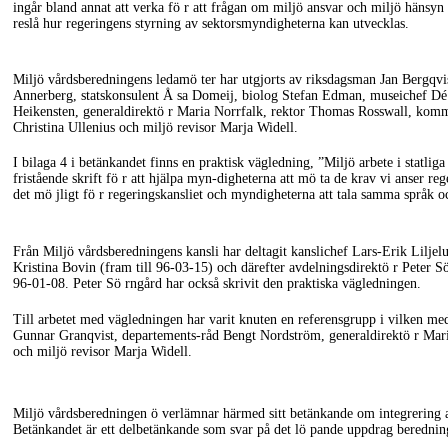
ingår bland annat att verka fö r att frågan om miljö ansvar och miljö hänsyn 
reslå hur regeringens styrning av sektorsmyndigheterna kan utvecklas.
Miljö vårdsberedningens ledamö ter har utgjorts av riksdagsman Jan Bergqvis
Annerberg, statskonsulent Å sa Domeij, biolog Stefan Edman, museichef Dé 
Heikensten, generaldirektö r Maria Norrfalk, rektor Thomas Rosswall, kom
Christina Ullenius och miljö revisor Marja Widell.
I bilaga 4 i betänkandet finns en praktisk vägledning, ”Miljö arbete i statl
fristående skrift fö r att hjälpa
myn-digheterna
att mö ta de krav vi anser reg
det mö jligt fö r regeringskansliet och myndigheterna att tala samma språ
Från Miljö vårdsberedningens kansli har deltagit kanslichef
Lars-Erik
Liljelu
Kristina Bovin (fram till
96-03-15)
och därefter avdelningsdirektö r Peter S
96-01-08.
Peter Sö rngård har också skrivit den praktiska vägledningen.
Till arbetet med vägledningen har varit knuten en referensgrupp i vilken
med
Gunnar Granqvist,
departements-råd
Bengt Nordström, generaldirektö r Mari
och miljö revisor Marja Widell.
Miljö vårdsberedningen ö verlämnar härmed sitt betänkande om integrering a
Betänkandet är ett delbetänkande som svar på det lö pande uppdrag berednin