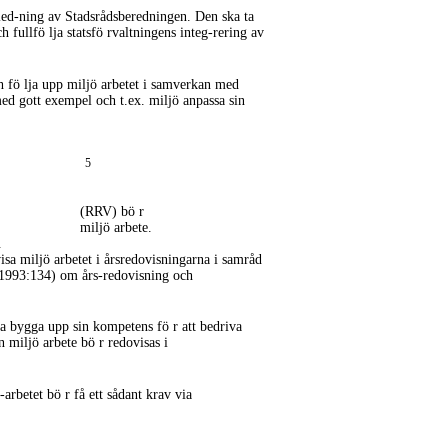
led-ning
av Stadsrådsberedningen. Den ska ta
h fullfö lja statsfö rvaltningens
integ-rering
av
ch fö lja upp miljö arbetet i samverkan med
ed gott exempel och t.ex. miljö anpassa sin
5
(RRV) bö r
miljö arbete.
.
sa miljö arbetet i årsredovisningarna i samråd
 (1993:134) om
års-redovisning
och
ja bygga upp sin kompetens fö r att bedriva
 miljö arbete bö r redovisas i
-arbetet
bö r få ett sådant krav via