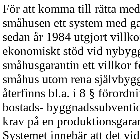
För att komma till rätta med
småhusen ett system med gar
sedan år 1984 utgjort villkor
ekonomiskt stöd vid nybyg
småhusgarantin ett villkor fö
småhus utom rena självbyg
återfinns bl.a. i 8 § förord
bostads- byggnadssubventio
krav på en produktionsgaran
Systemet innebär att det v