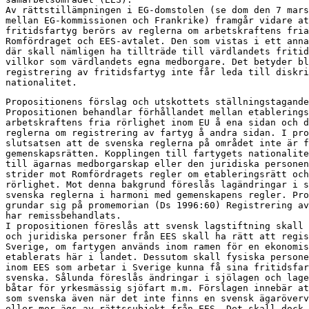
Av rättstillämpningen i EG-domstolen (se dom den 7 mars
mellan EG-kommissionen och Frankrike) framgår vidare at
fritidsfartyg berörs av reglerna om arbetskraftens fria
Romfördraget och EES-avtalet. Den som vistas i ett anna
där skall nämligen ha tillträde till värdlandets fritid
villkor som värdlandets egna medborgare. Det betyder bl
registrering av fritidsfartyg inte får leda till diskri
nationalitet.
Propositionens förslag och utskottets ställningstagande

Propositionen behandlar förhållandet mellan etablerings
arbetskraftens fria rörlighet inom EU å ena sidan och d
reglerna om registrering av fartyg å andra sidan. I pro
slutsatsen att de svenska reglerna på området inte är f
gemenskapsrätten. Kopplingen till fartygets nationalite
till ägarnas medborgarskap eller den juridiska personen
strider mot Romfördragets regler om etableringsrätt och
rörlighet. Mot denna bakgrund föreslås lagändringar i s
svenska reglerna i harmoni med gemenskapens regler. Pro
grundar sig på promemorian (Ds 1996:60) Registrering av
har remissbehandlats.

I propositionen föreslås att svensk lagstiftning skall 
och juridiska personer från EES skall ha rätt att regis
Sverige, om fartygen används inom ramen för en ekonomis
etablerats här i landet. Dessutom skall fysiska persone
inom EES som arbetar i Sverige kunna få sina fritidsfar
svenska. Sålunda föreslås ändringar i sjölagen och lage
båtar för yrkesmässig sjöfart m.m. Förslagen innebär at
som svenska även när det inte finns en svensk ägaröverv
eller mer ägs av rättssubjekt från EES. Det skall dock 