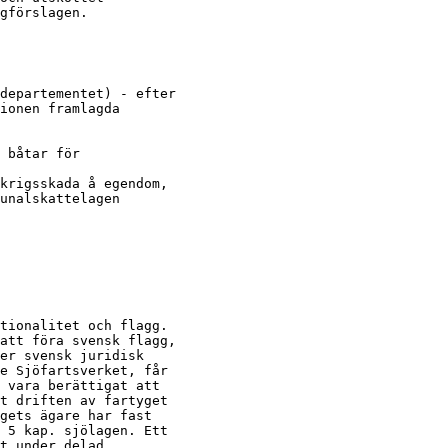
gförslagen.
departementet) - efter

ionen framlagda

 båtar för

krigsskada å egendom,

unalskattelagen

tionalitet och flagg.

att föra svensk flagg,

er svensk juridisk

e Sjöfartsverket, får

 vara berättigat att

t driften av fartyget

gets ägare har fast

 5 kap. sjölagen. Ett

t under delad
