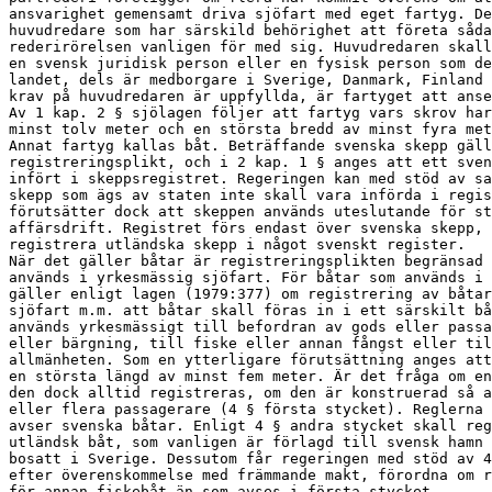
ansvarighet gemensamt driva sjöfart med eget fartyg. De
huvudredare som har särskild behörighet att företa såda
rederirörelsen vanligen för med sig. Huvudredaren skall
en svensk juridisk person eller en fysisk person som de
landet, dels är medborgare i Sverige, Danmark, Finland 
krav på huvudredaren är uppfyllda, är fartyget att anse
Av 1 kap. 2 § sjölagen följer att fartyg vars skrov har
minst tolv meter och en största bredd av minst fyra met
Annat fartyg kallas båt. Beträffande svenska skepp gäll
registreringsplikt, och i 2 kap. 1 § anges att ett sven
infört i skeppsregistret. Regeringen kan med stöd av sa
skepp som ägs av staten inte skall vara införda i regis
förutsätter dock att skeppen används uteslutande för st
affärsdrift. Registret förs endast över svenska skepp, 
registrera utländska skepp i något svenskt register.

När det gäller båtar är registreringsplikten begränsad 
används i yrkesmässig sjöfart. För båtar som används i 
gäller enligt lagen (1979:377) om registrering av båtar
sjöfart m.m. att båtar skall föras in i ett särskilt bå
används yrkesmässigt till befordran av gods eller passa
eller bärgning, till fiske eller annan fångst eller til
allmänheten. Som en ytterligare förutsättning anges att
en största längd av minst fem meter. Är det fråga om en
den dock alltid registreras, om den är konstruerad så a
eller flera passagerare (4 § första stycket). Reglerna 
avser svenska båtar. Enligt 4 § andra stycket skall reg
utländsk båt, som vanligen är förlagd till svensk hamn 
bosatt i Sverige. Dessutom får regeringen med stöd av 4
efter överenskommelse med främmande makt, förordna om r
för annan fiskebåt än som avses i första stycket.
