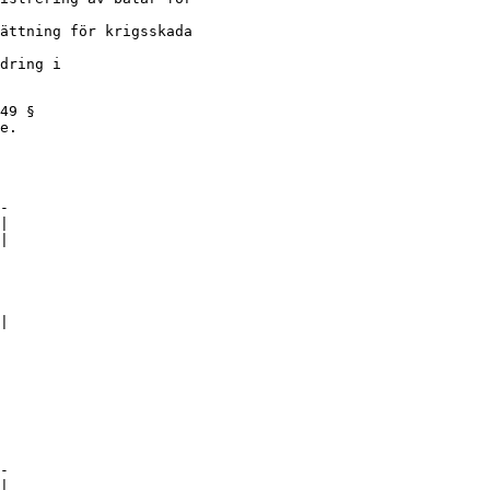
ättning för krigsskada

dring i

49 §

e.
-

|

|

|

-

|
