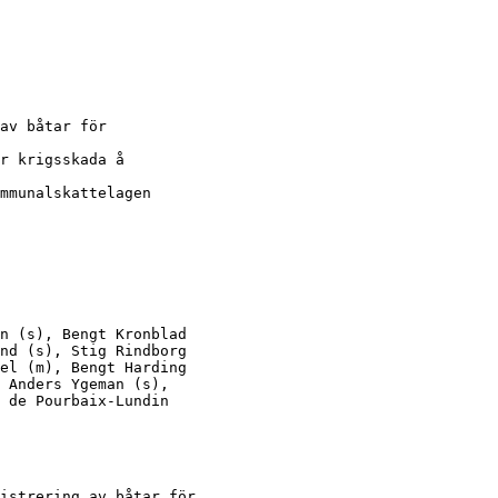
av båtar för

r krigsskada å

mmunalskattelagen

n (s), Bengt Kronblad

nd (s), Stig Rindborg

el (m), Bengt Harding

 Anders Ygeman (s),

 de Pourbaix-Lundin

istrering av båtar för
