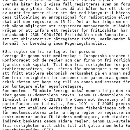
Svenska båtar kan i vissa fall registreras även om föru
inte är uppfyllda. Det krävs då att båten har ett skrov
av minst fem meter eller att det med hänsyn till båtens
dess tilldelning av anropssignal för radiostation eller
skäl att den registreras (5 §). Det är här fråga om en 
och någon möjlighet att registrera motsvarande utländsk
Frågan om att införa ett register för fritidsbåtar har 
betänkandet (SOU 1996:170) Fritidsbåten och Samhället. 
att ett obligatoriskt båtregister införs. Betänkandet ä
föremål för beredning inom Regeringskansliet.
EU:s regler om fri rörlighet för personer

Sverige är genom sitt medlemskap i Europeiska unionen (
Romfördraget och de regler som där finns om fri rörligh
tjänster och kapital. Till den fria rörligheten för per
etableringsrätten, dvs. rätten för medborgare i en medl
att fritt etablera ekonomisk verksamhet på en annan med
Den fria rörligheten för personer som garanteras genom 
också rätten att bege sig till en annan medlemsstat för
som löntagare eller egenföretagare.

Som medlem i EU måste Sverige också numera följa den rä
sker genom EG-domstolens praxis. Genom EG-domstolens do
II-målet år 1991 (C-221/89 The Queen mot Secretary of S
parte Factortame Ltd m.fl., Rec. 1991 s. I-3905) precis
rätten att etablera verksamhet inom fiskenäringen och s
får medlemsstaterna inte ha några regler om registrerin
diskriminerar andra EU-länders medborgare, och etableri
indirekt beskäras genom sådana regler. Genom EES-avtale
fria rörligheten utsträckts till att gälla inom hela Eu
samarbetsområdet (EES).
