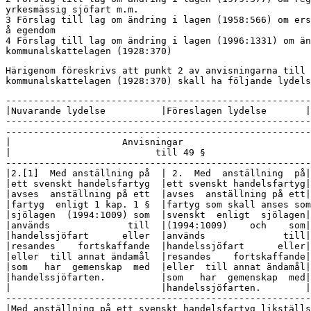
yrkesmässig sjöfart m.m.

3 Förslag till lag om ändring i lagen (1958:566) om ers
å egendom

4 Förslag till lag om ändring i lagen (1996:1331) om än
kommunalskattelagen (1928:370)
Härigenom föreskrivs att punkt 2 av anvisningarna till 
kommunalskattelagen (1928:370) skall ha följande lydels
-------------------------------------------------------

|Nuvarande lydelse          |Föreslagen lydelse       |

-------------------------------------------------------

-------------------------------------------------------
|                    Anvisningar                       
|                          till 49 §                   
-------------------------------------------------------

|2.[1]  Med anställning på  | 2.  Med  anställning  på|

|ett svenskt handelsfartyg  |ett svenskt handelsfartyg|

|avses  anställning på ett  |avses  anställning på ett|

|fartyg  enligt 1 kap. 1 §  |fartyg som skall anses som
|sjölagen  (1994:1009) som  |svenskt  enligt  sjölagen|

|används              till  |(1994:1009)    och    som|

|handelssjöfart      eller  |används              till|

|resandes    fortskaffande  |handelssjöfart      eller|

|eller  till annat ändamål  |resandes    fortskaffande|

|som   har  gemenskap  med  |eller  till annat ändamål|

|handelssjöfarten.          |som   har  gemenskap  med|

|                           |handelssjöfarten.        |

-------------------------------------------------------
|Med anställning på ett svenskt handelsfartyg likställs