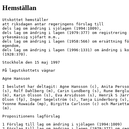
Hemställan
Utskottet hemställer

att riksdagen antar regeringens förslag till

dels lag om ändring i sjölagen (1994:1009),

dels lag om ändring i lagen (1979:377) om registrering 
yrkesmässig sjöfart m.m.,

dels lag om ändring i lagen (1958:566) om ersättning fö
egendom,

dels lag om ändring i lagen (1996:1331) om ändring i ko
(1928:370).
Stockholm den 15 maj 1997
På lagutskottets vägnar
Agne Hansson
I beslutet har deltagit: Agne Hansson (c), Anita Persso
(s), Rolf Dahlberg (m), Carin Lundberg (s), Rune Berglu
(m), Karin Olsson (s), Eva Arvidsson (s), Henrik S Järr
Olson (fp), Inger Segelström (s), Tanja Linderborg (v),
Yvonne Ruwaida (mp), Birgitta Carlsson (c) och Marietta
(m).
Propositionens lagförslag
1 Förslag till lag om ändring i sjölagen (1994:1009)

2 Förslag till lag om ändring i lagen (1979:377) om reg