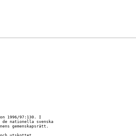
on 1996/97:130. I

 de nationella svenska

nens gemenskapsrätt.

och utskottet
