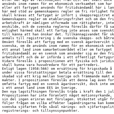
används inom ramen för en ekonomisk verksamhet som har 
eller att fartyget används för fritidsändamål här i lan
här med stöd av gemenskapens regler om fri rörlighet fö
skall krävas att fartyget är infört i skeppsregistret e
Gemenskapens regler om etableringsfrihet och om den fri
arbetskraft är nämligen utformade som rättigheter, inte
enskilde, och de svenska reglerna föreslås därför få sa
enlighet härmed skall ett fartyg inte anses som svenskt
till känna att han önskar det. Tillkännagivandet får sk
anmäls till registrering i de svenska skepps- och båtre
Omvänt föreslås att fartyg med en svensk ägarövervikt i
svenska, om de används inom ramen för en ekonomisk verk
ett annat land inom samarbetsområdet eller om fartyget 
fritidsändamål av en svensk som använder sig av den fri
arbetskraft och de är införda i ett offentligt fartygsr
Vidare föreslås i propositionen att fysiska och juridis
skall kunna vara huvudredare för ett partrederi.

Enligt lagen (1958:566) om ersättning för krigsskada å 
under vissa förutsättningar betala ersättning till den 
skadad vid ett krig mellan Sverige och främmande makt e
makter. I propositionen föreslås att denna lag även for
omfatta fartyg med en svensk ägarövervikt, dock inte om
i ett annat land inom EES än Sverige.

Den nya lagstiftningen föreslås träda i kraft den 1 jul
Propositionen har inte föranlett något motionsyrkande, 
sin del ingen erinran mot förslagen. Utskottet utgår fr
följer frågan om vilka effekter lagändringarna kan komm
svenska sjöfarten från såväl närings- och sjöfartspolit
registrerings- och tillsynssynpunkter.