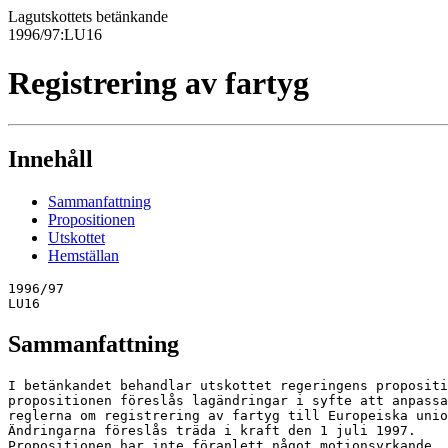
Lagutskottets betänkande
1996/97:LU16
Registrering av fartyg
Innehåll
Sammanfattning
Propositionen
Utskottet
Hemställan
1996/97

LU16
Sammanfattning
I betänkandet behandlar utskottet regeringens propositi
propositionen föreslås lagändringar i syfte att anpassa
reglerna om registrering av fartyg till Europeiska unio
Ändringarna föreslås träda i kraft den 1 juli 1997.

Propositionen har inte föranlett något motionsyrkande, 