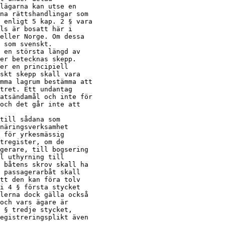
lägarna kan utse en

na rättshandlingar som

 enligt 5 kap. 2 § vara

ls är bosatt här i

eller Norge. Om dessa

 som svenskt.

 en största längd av

er betecknas skepp.

er en principiell

skt skepp skall vara

mma lagrum bestämma att

tret. Ett undantag

atsändamål och inte för

och det går inte att

till sådana som

näringsverksamhet

 för yrkesmässig

tregister, om de

gerare, till bogsering

l uthyrning till

 båtens skrov skall ha

 passagerarbåt skall

tt den kan föra tolv

i 4 § första stycket

lerna dock gälla också

och vars ägare är

 § tredje stycket,

egistreringsplikt även
