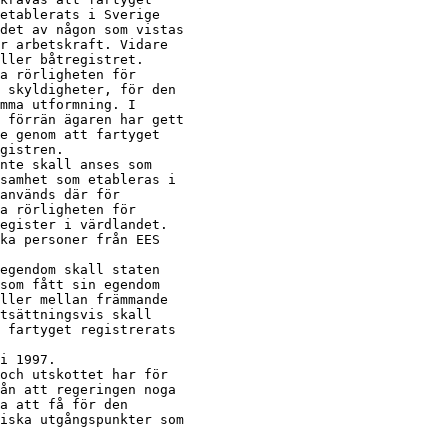
etablerats i Sverige

det av någon som vistas

r arbetskraft. Vidare

ller båtregistret.

a rörligheten för

 skyldigheter, för den

mma utformning. I

 förrän ägaren har gett

e genom att fartyget

gistren.

nte skall anses som

samhet som etableras i

används där för

a rörligheten för

egister i värdlandet.

ka personer från EES

egendom skall staten

som fått sin egendom

ller mellan främmande

tsättningsvis skall

 fartyget registrerats

i 1997.

och utskottet har för

ån att regeringen noga

a att få för den

iska utgångspunkter som
