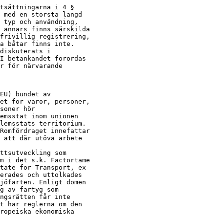
tsättningarna i 4 §

 med en största längd

 typ och användning,

 annars finns särskilda

frivillig registrering,

a båtar finns inte.

diskuterats i

I betänkandet förordas

r för närvarande

EU) bundet av

et för varor, personer,

soner hör

emsstat inom unionen

lemsstats territorium.

Romfördraget innefattar

 att där utöva arbete

ttsutveckling som

m i det s.k. Factortame

tate for Transport, ex

erades och uttolkades

jöfarten. Enligt domen

g av fartyg som

ngsrätten får inte

t har reglerna om den

ropeiska ekonomiska
