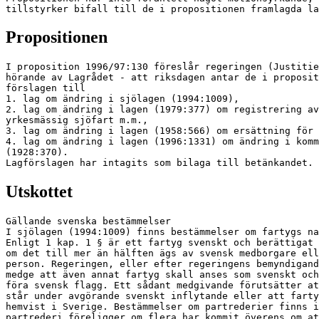
tillstyrker bifall till de i propositionen framlagda la
Propositionen
I proposition 1996/97:130 föreslår regeringen (Justitie
hörande av Lagrådet - att riksdagen antar de i proposit
förslagen till

1. lag om ändring i sjölagen (1994:1009),

2. lag om ändring i lagen (1979:377) om registrering av
yrkesmässig sjöfart m.m.,

3. lag om ändring i lagen (1958:566) om ersättning för 
4. lag om ändring i lagen (1996:1331) om ändring i komm
(1928:370).

Lagförslagen har intagits som bilaga till betänkandet.
Utskottet
Gällande svenska bestämmelser

I sjölagen (1994:1009) finns bestämmelser om fartygs na
Enligt 1 kap. 1 § är ett fartyg svenskt och berättigat 
om det till mer än hälften ägs av svensk medborgare ell
person. Regeringen, eller efter regeringens bemyndigand
medge att även annat fartyg skall anses som svenskt och
föra svensk flagg. Ett sådant medgivande förutsätter at
står under avgörande svenskt inflytande eller att farty
hemvist i Sverige. Bestämmelser om partrederier finns i
partrederi föreligger om flera har kommit överens om at