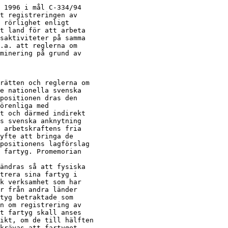
 1996 i mål C-334/94

t registreringen av

 rörlighet enligt

t land för att arbeta

saktiviteter på samma

.a. att reglerna om

minering på grund av

rätten och reglerna om

e nationella svenska

positionen dras den

örenliga med

t och därmed indirekt

s svenska anknytning

 arbetskraftens fria

yfte att bringa de

positionens lagförslag

 fartyg. Promemorian

ändras så att fysiska

trera sina fartyg i

k verksamhet som har

r från andra länder

tyg betraktade som

n om registrering av

t fartyg skall anses

ikt, om de till hälften

krävas att fartyget
