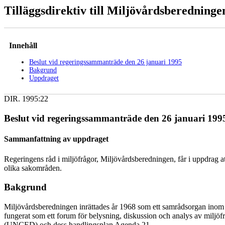
Tilläggsdirektiv till Miljövårdsberedninge
Innehåll
Beslut vid regeringssammanträde den 26 januari 1995
Bakgrund
Uppdraget
DIR. 1995:22
Beslut vid regeringssammanträde den 26 januari 199
Sammanfattning av uppdraget
Regeringens råd i miljöfrågor, Miljövårdsberedningen, får i uppdrag att
olika sakområden.
Bakgrund
Miljövårdsberedningen inrättades år 1968 som ett samrådsorgan inom
fungerat som ett forum för belysning, diskussion och analys av mil
(UNCED) och dess handlingsplan Agenda 21.