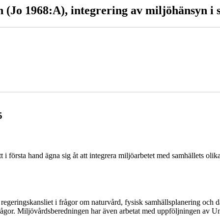
n (Jo 1968:A), integrering av miljöhänsyn i 
5
 i första hand ägna sig åt att integrera miljöarbetet med samhällets olik
 regeringskansliet i frågor om naturvård, fysisk samhällsplanering o
jöfrågor. Miljövårdsberedningen har även arbetat med uppföljningen a