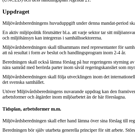
Uppdraget
Miljövårdsberedningens huvuduppgift under denna mandat-period skall v
En aktiv miljöpolitik förutsätter bl.a. att varje sektor tar sitt miljö
och miljöhänsyn kan integreras i samhällssektorerna.
Miljövårdsberedningen skall tillsammans med representanter för samhälle
att nå resultat i form av beslut och handlingsprogram inom 2-4 år.
Beredningen skall också lämna förslag på hur regeringens styrning av s
nära samråd med berörda parter inom såväl regeringskansliet som myndi
Miljövårdsberedningen skall följa utvecklingen inom det internationella m
det svenska samhället.
Utöver Miljövårdsberedningens nuvarande uppdrag kan den framöver ko
arbetsformer och åtgärder inom miljöarbetet än de här föreslagna.
Tidsplan, arbetsformer m.m.
Miljövårdsberedningen skall efter hand lämna över sina förslag till re
Beredningen bör själv utarbeta generella principer för sitt arbete. S