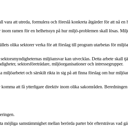
ara att utreda, formulera och föreslå konkreta åtgärder för att nå en 
ansvar inom ramen för en helhetssyn på hur miljö-problemen skall lösas. M
ts olika sektorer verka för att förslag till program utarbetas för miljöa
ektorsmyndigheternas miljöansvar kan utvecklas. Detta arbete skall tjäna
gheter, sektorsföreträdare, miljöorganisationer och intressegrupper.
iljöarbetet och särskilt rikta in sig på att finna förslag om hur miljöans
mma att få ytterligare direktiv inom olika sakområden. Beredningen har
geringen.
törsta möjliga samstämmighet mellan berörda parter bör eftersträvas vad