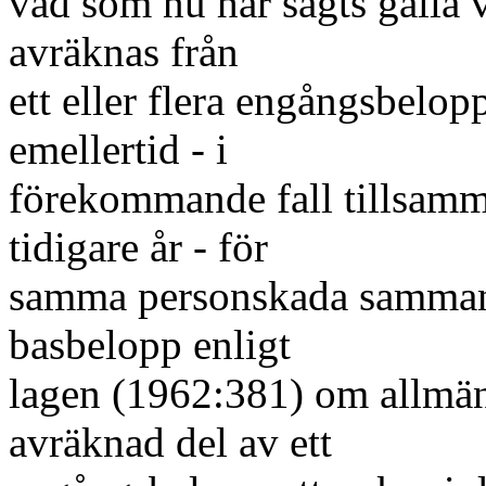
vad som nu har sagts gälla 
avräknas från
ett eller flera engångsbelop
emellertid - i
förekommande fall tillsam
tidigare år - för
samma personskada sammanl
basbelopp enligt
lagen (1962:381) om allmän
avräknad del av ett