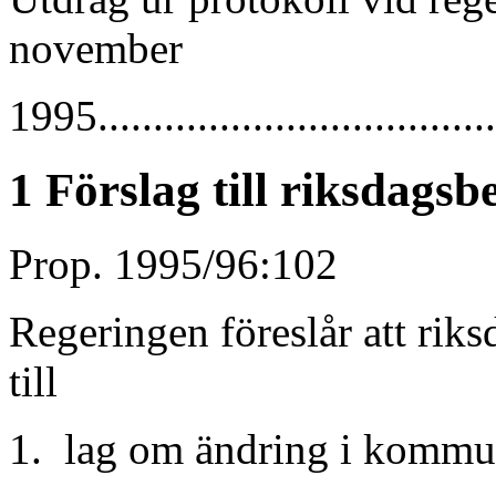
november
1995.....................................
1 Förslag till riksdagsb
Prop. 1995/96:102
Regeringen föreslår att riks
till
1. lag om ändring i kommun