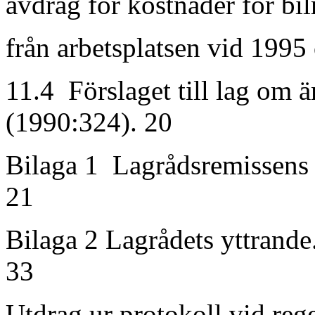
avdrag för kostnader för bilr
från arbetsplatsen vid 1995 
11.4 Förslaget till lag om ä
(1990:324). 20
Bilaga 1 Lagrådsremissens lagförs
21
Bilaga 2 Lagrådets yttrande.........
33
Utdrag ur protokoll vid re