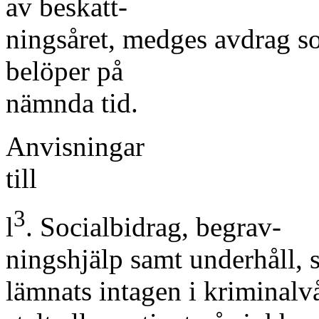
av beskatt-
ningsåret, medges avdrag s
belöper på
nämnda tid.
Anvisningar
till
3
l
. Socialbidrag, begrav-
ningshjälp samt underhåll, 
lämnats intagen i kriminalv