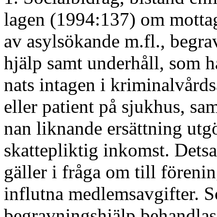
lagen (1994:137) om motta
av asylsökande m.fl., begra
hjälp samt underhåll, som h
nats intagen i kriminalvårds
eller patient på sjukhus, sa
nan liknande ersättning utgö
skattepliktig inkomst. Det
gäller i fråga om till föreni
influtna medlemsavgifter. 
begravningshjälp behandlas