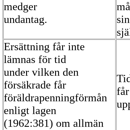
medger
må
undantag.
si
sjä
Ersättning får inte
lämnas för tid
under vilken den
Tid
försäkrade får
få
föräldrapenningförmån
upp
enligt lagen
(1962:381) om allmän