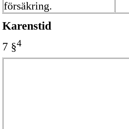
försäkring.
Karenstid
4
7 §