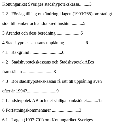
Konungariket Sveriges stadshypotekskassa.........3
2.2 Förslag till lag om ändring i lagen (1993:765) om statligt
stöd till banker och andra kreditinstitut ..........5
3 Ärendet och dess beredning .....................6
4 Stadshypotekskassans upplåning...................6
4.1 Bakgrund ............................6
4.2 Stadshypotekskassans och Stadshypotek AB:s
framställan ...........................8
4.3 Bör stadshypotekskassan få rätt till upplåning även
efter år 1994?..........................9
5 Landshypotek AB och det statliga bankstödet..........12
6 Författningskommentarer ......................13
6.1 Lagen (1992:701) om Konungariket Sveriges