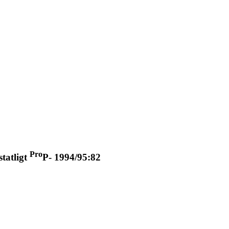
Pro
statligt
P- 1994/95:82