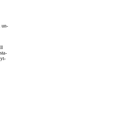
a un-
ll
sta-
yt-