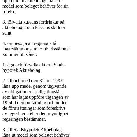
upp och till aktiebolaget låna ut
medel som bolaget behöver för sin
rörelse,
3. förvalta kassans fordringar på
aktiebolaget och kassans skulder
samt
4. ombesöija att regionala lån-
tagarstämmor samt ombudsstämma
kommer till stånd.
1. äga och förvalta aktier i Stads-
hypotek Aktiebolag,
2. till och med den 31 juli 1997
låna upp medel genom utgivande
av obligationer i obligationslån
som har lagts uppföre utgången av
1994, i den omfattning och under
de förutsättningar som föreskrivs
av regeringen eller den myndighet
regeringen bestämmer,
3. till Stadshypotek Aktiebolag
låna ut medel som bolaget behöver