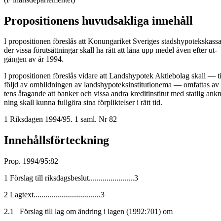
Propositionens huvudsakliga innehåll
I propositionen föreslås att Konungariket Sveriges stadshypotekskass
der vissa förutsättningar skall ha rätt att låna upp medel även efter ut-
gången av år 1994.
I propositionen föreslås vidare att Landshypotek Aktiebolag skall — ti
följd av ombildningen av landshypoteksinstitutionema — omfattas av 
tens åtagande att banker och vissa andra kreditinstitut med statlig ankn
ning skall kunna fullgöra sina förpliktelser i rätt tid.
1 Riksdagen 1994/95. 1 saml. Nr 82
Innehållsförteckning
Prop. 1994/95:82
1 Förslag till riksdagsbeslut.......................3
2 Lagtext..................................3
2.1 Förslag till lag om ändring i lagen (1992:701) om