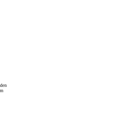
 den
om