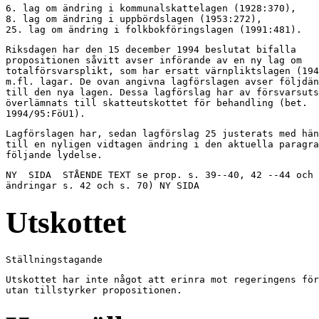
6. lag om ändring i kommunalskattelagen (1928:370),

8. lag om ändring i uppbördslagen (1953:272),

25. lag om ändring i folkbokföringslagen (1991:481).
Riksdagen har den 15 december 1994 beslutat bifalla

propositionen såvitt avser införande av en ny lag om

totalförsvarsplikt, som har ersatt värnpliktslagen (194
m.fl. lagar. De ovan angivna lagförslagen avser följdän
till den nya lagen. Dessa lagförslag har av försvarsuts
överlämnats till skatteutskottet för behandling (bet.

1994/95:FöU1).
Lagförslagen har, sedan lagförslag 25 justerats med hän
till en nyligen vidtagen ändring i den aktuella paragra
följande lydelse.
NY  SIDA  STÅENDE TEXT se prop. s. 39--40, 42 --44 och 
ändringar s. 42 och s. 70) NY SIDA
Utskottet
Ställningstagande
Utskottet har inte något att erinra mot regeringens för
utan tillstyrker propositionen.