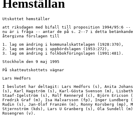
Hemställan
Utskottet hemställer
att riksdagen med bifall till proposition 1994/95:6 -- 
nu är i fråga -- antar de på s. 2--7 i detta betänkande

återgivna förslagen till
1. lag om ändring i kommunalskattelagen (1928:370),

2. lag om ändring i uppbördslagen (1953:272),

3. lag om ändring i folkbokföringslagen (1991:481).
Stockholm den 9 maj 1995
På skatteutskottets vägnar
Lars Hedfors
I beslutet har deltagit: Lars Hedfors (s), Anita Johans
(s), Karl Hagström (s), Karl-Gösta Svenson (m), Lisbeth

Staaf-Igelström (s), Rolf Kenneryd (c), Björn Ericson (
Fredrik Graf (m), Isa Halvarsson (fp), Inger Lundberg (
Rudin (s), Jan-Olof Franzén (m), Ronny Korsberg (mp), M
Stjernström (kds), Lars U Granberg (s), Ola Sundell (m)
Rosengren (v).