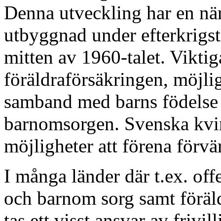
Denna utveckling har en när
utbyggnad under efterkrigst
mitten av 1960-talet. Viktig
föräldraförsäkringen, möjligh
samband med barns födelse
barnomsorgen. Svenska kvi
möjligheter att förena förvä
I många länder där t.ex. off
och barnom sorg samt föräl
tas ett visst ansvar av frivil