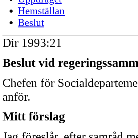
Hemställan
Beslut
Dir 1993:21
Beslut vid regeringssam
Chefen för Socialdepartemen
anför.
Mitt förslag
Jag föreslår, efter samråd me