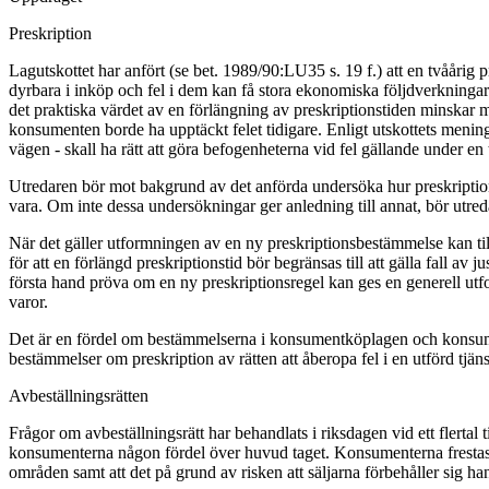
Preskription
Lagutskottet har anfört (se bet. 1989/90:LU35 s. 19 f.) att en tvåårig
dyrbara i inköp och fel i dem kan få stora ekonomiska följdverkningar
det praktiska värdet av en förlängning av preskriptionstiden minskar me
konsumenten borde ha upptäckt felet tidigare. Enligt utskottets mening 
vägen - skall ha rätt att göra befogenheterna vid fel gällande under e
Utredaren bör mot bakgrund av det anförda undersöka hur preskriptions- 
vara. Om inte dessa undersökningar ger anledning till annat, bör utre
När det gäller utformningen av en ny preskriptionsbestämmelse kan till 
för att en förlängd preskriptionstid bör begränsas till att gälla fall av
första hand pröva om en ny preskriptionsregel kan ges en generell utfor
varor.
Det är en fördel om bestämmelserna i konsumentköplagen och konsume
bestämmelser om preskription av rätten att åberopa fel i en utförd tjäns
Avbeställningsrätten
Frågor om avbeställningsrätt har behandlats i riksdagen vid ett flertal 
konsumenterna någon fördel över huvud taget. Konsumenterna frestas nä
områden samt att det på grund av risken att säljarna förbehåller sig h