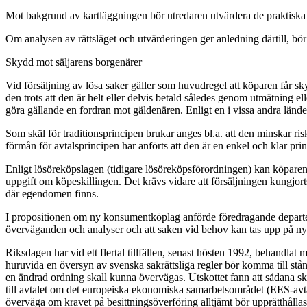
Mot bakgrund av kartläggningen bör utredaren utvärdera de praktiska
Om analysen av rättsläget och utvärderingen ger anledning därtill, b
Skydd mot säljarens borgenärer
Vid försäljning av lösa saker gäller som huvudregel att köparen får s
den trots att den är helt eller delvis betald således genom utmätning el
göra gällande en fordran mot gäldenären. Enligt en i vissa andra länd
Som skäl för traditionsprincipen brukar anges bl.a. att den minskar riske
förmån för avtalsprincipen har anförts att den är en enkel och klar pri
Enligt lösöreköpslagen (tidigare lösöreköpsförordningen) kan köparen
uppgift om köpeskillingen. Det krävs vidare att försäljningen kungjort
där egendomen finns.
I propositionen om ny konsumentköplag anförde föredragande departement
överväganden och analyser och att saken vid behov kan tas upp på ny
Riksdagen har vid ett flertal tillfällen, senast hösten 1992, behandla
huruvida en översyn av svenska sakrättsliga regler bör komma till stå
en ändrad ordning skall kunna övervägas. Utskottet fann att sådana skäl
till avtalet om det europeiska ekonomiska samarbetsområdet (EES-avtale
överväga om kravet på besittningsöverföring alltjämt bör upprätthållas