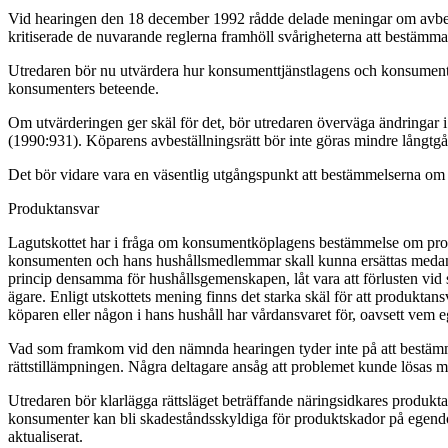
Vid hearingen den 18 december 1992 rådde delade meningar om avbestäl
kritiserade de nuvarande reglerna framhöll svårigheterna att bestämma e
Utredaren bör nu utvärdera hur konsumenttjänstlagens och konsumentkö
konsumenters beteende.
Om utvärderingen ger skäl för det, bör utredaren överväga ändringar i
(1990:931). Köparens avbeställningsrätt bör inte göras mindre långt
Det bör vidare vara en väsentlig utgångspunkt att bestämmelserna om
Produktansvar
Lagutskottet har i fråga om konsumentköplagens bestämmelse om produk
konsumenten och hans hushållsmedlemmar skall kunna ersättas medan an
princip densamma för hushållsgemenskapen, låt vara att förlusten vid
ägare. Enligt utskottets mening finns det starka skäl för att produk
köparen eller någon i hans hushåll har vårdansvaret för, oavsett vem 
Vad som framkom vid den nämnda hearingen tyder inte på att bestämm
rättstillämpningen. Några deltagare ansåg att problemet kunde lösas 
Utredaren bör klarlägga rättsläget beträffande näringsidkares produk
konsumenter kan bli skadeståndsskyldiga för produktskador på egendom
aktualiserat.