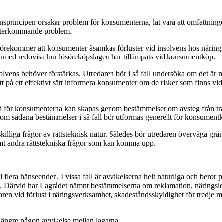
onsprincipen orsakar problem för konsumenterna, låt vara att omfattnin
t återkommande problem.
t förekommer att konsumenter åsamkas förluster vid insolvens hos näring
 därmed redovisa hur lösöreköpslagen har tillämpats vid konsumentköp.
vens behöver förstärkas. Utredaren bör i så fall undersöka om det är m
tt på ett effektivt sätt informera konsumenter om de risker som finns vid
skydd för konsumenterna kan skapas genom bestämmelser om avsteg från tr
om sådana bestämmelser i så fall bör utformas generellt för konsumentk
illiga frågor av rättsteknisk natur. Således bör utredaren överväga grä
mt andra rättstekniska frågor som kan komma upp.
era hänseenden. I vissa fall är avvikelserna helt naturliga och beror p
 Därvid har Lagrådet nämnt bestämmelserna om reklamation, näringsidkaren
aren vid förlust i näringsverksamhet, skadeståndsskyldighet för tredje m
 längre någon avvikelse mellan lagarna.