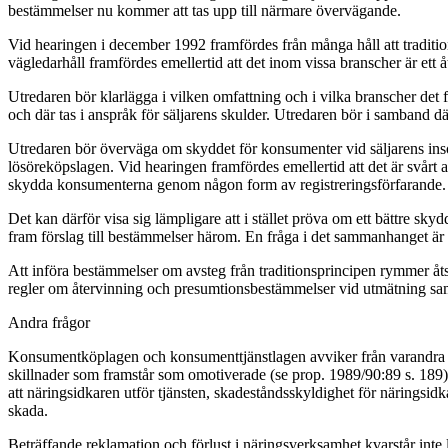
bestämmelser nu kommer att tas upp till närmare övervägande.
Vid hearingen i december 1992 framfördes från många håll att traditi
vägledarhåll framfördes emellertid att det inom vissa branscher är et
Utredaren bör klarlägga i vilken omfattning och i vilka branscher de
och där tas i anspråk för säljarens skulder. Utredaren bör i samband
Utredaren bör överväga om skyddet för konsumenter vid säljarens insol
lösöreköpslagen. Vid hearingen framfördes emellertid att det är svårt a
skydda konsumenterna genom någon form av registreringsförfarande.
Det kan därför visa sig lämpligare att i stället pröva om ett bättre 
fram förslag till bestämmelser härom. En fråga i det sammanhanget är 
Att införa bestämmelser om avsteg från traditionsprincipen rymmer åtsk
regler om återvinning och presumtionsbestämmelser vid utmätning sa
Andra frågor
Konsumentköplagen och konsumenttjänstlagen avviker från varandra i fl
skillnader som framstår som omotiverade (se prop. 1989/90:89 s. 189).
att näringsidkaren utför tjänsten, skadeståndsskyldighet för näringsidk
skada.
Beträffande reklamation och förlust i näringsverksamhet kvarstår inte