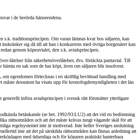
ansvar i de berörda hänseendena.
en s.k. traditionsprincipen. Om varan lämnas kvar hos säljaren, kan
tt inskränker sig då till att han i konkurrens med övriga borgenärer kan
 redan genom köpeavtalet, den s.k. avtalsprincipen.
er-låtelser från säkerhetsöverlåtelser, dvs. förtäckta pantavtal. Till
får hämta en sak som de har köpt, även om säljaren blir insolvent.
s, om egendomen förtecknas i en skriftlig bevittnad handling med
öpet måste dessutom ha visats upp för kronofogdemyndigheten i det län
erellt införa avtalsprincipen i svensk rätt förutsätter ytterligare
agen godkända betänkande (se bet. 1992/93:LU2) att det vid en bedömning
ika rättsområden och att det måste krävas tungt vägande skäl för att
tsliga regelsystemet inte är motiverad. Inte heller Sveriges anslutning
llertid inte att det på särskilda rättsområden kan finnas anledning att
söreköplagen med tidsenliga och för köparen praktiskt hanterbara