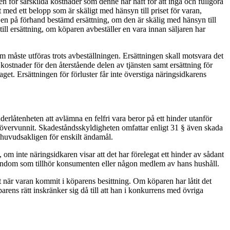
ren för särskilda kostnader som denne har haft för att ingå och fullgöra
igt med ett belopp som är skäligt med hänsyn till priset för varan,
g en på förhand bestämd ersättning, om den är skälig med hänsyn till
till ersättning, om köparen avbeställer en vara innan säljaren har
som måste utföras trots avbeställningen. Ersättningen skall motsvara det
v kostnader för den återstående delen av tjänsten samt ersättning för
raget. Ersättningen för förluster får inte överstiga näringsidkarens
derlåtenheten att avlämna en felfri vara beror på ett hinder utanför
r övervunnit. Skadeståndsskyldigheten omfattar enligt 31 § även skada
huvudsakligen för enskilt ändamål.
om inte näringsidkaren visar att det har förelegat ett hinder av sådant
egendom som tillhör konsumenten eller någon medlem av hans hushåll.
t när varan kommit i köparens besittning. Om köparen har låtit det
arens rätt inskränker sig då till att han i konkurrens med övriga