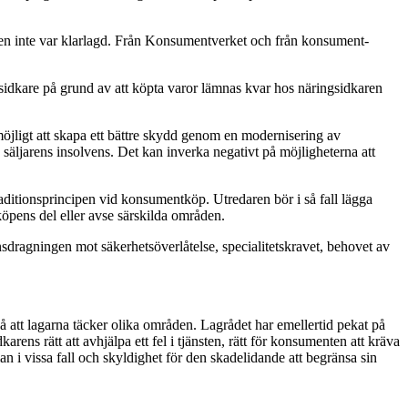
gen inte var klarlagd. Från Konsumentverket och från konsument-
sidkare på grund av att köpta varor lämnas kvar hos näringsidkaren
öjligt att skapa ett bättre skydd genom en modernisering av
 säljarens insolvens. Det kan inverka negativt på möjligheterna att
aditionsprincipen vid konsumentköp. Utredaren bör i så fall lägga
öpens del eller avse särskilda områden.
nsdragningen mot säkerhetsöverlåtelse, specialitetskravet, behovet av
å att lagarna täcker olika områden. Lagrådet har emellertid pekat på
s rätt att avhjälpa ett fel i tjänsten, rätt för konsumenten att kräva
an i vissa fall och skyldighet för den skadelidande att begränsa sin