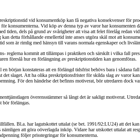
 preskriptionstid vid konsumentköp kan få negativa konsekvenser för prod
 för konsumenterna. Vid köp av denna typ av varor har konsumenten därf
d tiden, dels på grund av svårigheter att visa att felet förelåg redan vi
kan detta förhållande emellertid inte anses utgöra skäl mot att konsumen
n tid som är rimlig med hänsyn till varans normala egenskaper och livslä
reglerna kommit att tillämpas i praktiken och särskilt i vilka fall pres
daren föreslå hur en förlängning av preskriptionstiden kan genomföras.
en början konstateras att en förlängd tidsfrist behövs bara i sådana fall
 just det slaget. Att ha olika preskriptionsfrister för skilda slag av varo
mning. För den händelse det befinns motiverat, bör utredaren dock vara o
nttjänstlagen överensstämmer så långt det är sakligt motiverat. Utred
t bör förlängas.
tillfällen. Bl.a. har lagutskottet uttalat (se bet. 1991/92:LU24) att det 
mligen att göra oöverlagda inköp. Vidare har utskottet uttalat att resp
andpenning följer prisstegringar för konsumenterna.