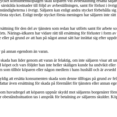
a stycket konsumentköplagen skall köparen vid avbeställning ersätta sälja
r särskilda kostnader till följd av avbeställningen, samt för förlust i övr
tändigheterna i övrigt. Säljaren kan enligt andra stycket förbehålla si
sta stycket. Enligt tredje stycket första meningen har säljaren inte rätt 
ersättning för den del av tjänsten som redan har utförts samt för arbete 
rts. Närings-idkaren har vidare rätt till ersättning för förluster i form a
te eller på grund av att han på något annat sätt har inrättat sig efter uppd
r på annan egendom än varan.
kada han lider genom att varan är felaktig, om inte säljaren visar att un
 köpet och vars följder han inte heller skäligen kunde ha undvikit elle
som tillhör köparen eller någon medlem i hans hushåll och är avsedd 
ldig att ersätta konsumenten skada som denne tillfogas på grund av fel, 
ttar även ersättning för skada på föremålet för tjänsten eller annan 
en som huvudregel att köparen uppnår skydd mot säljarens borgenärer förs
r obeståndssituation tas i anspråk för betalning av säljarens skulder. Köp