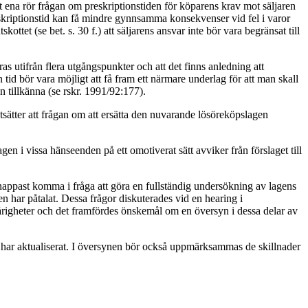
 ena rör frågan om preskriptionstiden för köparens krav mot säljaren
reskriptionstid kan få mindre gynnsamma konsekvenser vid fel i varor
tet (se bet. s. 30 f.) att säljarens ansvar inte bör vara begränsat till
as utifrån flera utgångspunkter och att det finns anledning att
id bör vara möjligt att få fram ett närmare underlag för att man skall
 tillkänna (se rskr. 1991/92:177).
rutsätter att frågan om att ersätta den nuvarande lösöreköpslagen
i vissa hänseenden på ett omotiverat sätt avviker från förslaget till
nappast komma i fråga att göra en fullständig undersökning av lagens
en har påtalat. Dessa frågor diskuterades vid en hearing i
svårigheter och det framfördes önskemål om en översyn i dessa delar av
har aktualiserat. I översynen bör också uppmärksammas de skillnader