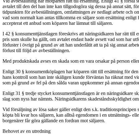
Vid avbeställning har motparten rätt till ersättning. Enligt 41 § först
avtalet till den del han inte kan tillgodogöra sig dessa på annat sätt, fö
tidpunkten för avbeställningen, omfattningen av nedlagt arbete och oms
vad som normalt kan antas tillkomma en säljare som ersättning enligt för
accepterat ett anbud som köparen har lämnat till säljaren.
I 42 § konsumenttjänstlagen föreskrivs att näringsidkaren har rätt till 
pris som skulle ha gällt, om avtalet endast hade avsett vad som har utfö
förluster i övrigt på grund av att han underlåtit att ta på sig annat arbe
förlust till följd av avbeställningen.
Med produktskada avses en skada som en vara orsakar på person elle
Enligt 30 § konsumentköplagen har köparen rätt till ersättning för den s
hans kontroll som han inte skäligen kunde förväntas ha räknat med vid
som på grund av fel på den sålda varan uppkommer på annan egendom 
Enligt 31 § tredje stycket konsumenttjänstlagen är en näringsidkare sky
slag som nyss har nämnts. Näringsidkarens skadeståndsskyldighet omfa
Vid försäljning av lösa saker gäller enligt den s.k. traditionsprincip
köpta bli kvar hos säljaren, kan alltså egendomen i en utmätnings- elle
borgenärer får göra gällande en fordran mot säljaren.
Behovet av en utredning