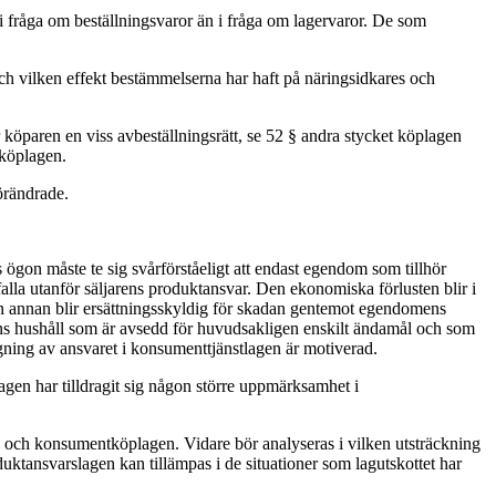
 fråga om beställningsvaror än i fråga om lagervaror. De som
h vilken effekt bestämmelserna har haft på näringsidkares och
 köparen en viss avbeställningsrätt, se 52 § andra stycket köplagen
 köplagen.
örändrade.
gon måste te sig svårförståeligt att endast egendom som tillhör
lla utanför säljarens produktansvar. Den ekonomiska förlusten blir i
on annan blir ersättningsskyldig för skadan gentemot egendomens
ens hushåll som är avsedd för huvudsakligen enskilt ändamål och som
gning av ansvaret i konsumenttjänstlagen är motiverad.
n har tilldragit sig någon större uppmärksamhet i
n och konsumentköplagen. Vidare bör analyseras i vilken utsträckning
tansvarslagen kan tillämpas i de situationer som lagutskottet har