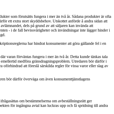
ukter som förutsätts fungera i mer än två år. Sådana produkter är ofta
ör ett extra stort skyddsbehov. Utskottet anförde å andra sidan att
d avlämnandet, dels på grund av att säljaren kan invända att
ten - i de fall bevissvårigheter och invändningar inte lägger hinder i
ngd.
kriptionsreglerna har hindrat konsumenter att göra gällande fel i en
 där varan förväntas fungera i mer än två år. Detta kunde tänkas tala
r kan emellertid medföra gränsdragningsproblem. Utredaren bör därför i
förhindrad att föreslå särskilda regler för vissa varor eller slag av
aren bör därför överväga om även konsumenttjänstlagens
kan ifrågasättas om bestämmelserna om avbeställningsrätt ger
ekten för ingångna avtal kan luckras upp och få spridning till andra