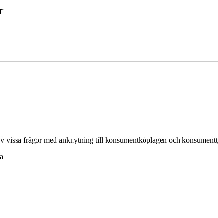
r
yn av vissa frågor med anknytning till konsumentköplagen och konsumentt
ra