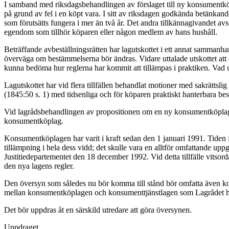
I samband med riksdagsbehandlingen av förslaget till ny konsumentköp
på grund av fel i en köpt vara. I sitt av riksdagen godkända betänkand
som förutsätts fungera i mer än två år. Det andra tillkännagivandet avse
egendom som tillhör köparen eller någon medlem av hans hushåll.
Beträffande avbeställningsrätten har lagutskottet i ett annat sammanhan
överväga om bestämmelserna bör ändras. Vidare uttalade utskottet att d
kunna bedöma hur reglerna har kommit att tillämpas i praktiken. Vad ut
Lagutskottet har vid flera tillfällen behandlat motioner med sakrättslig
(1845:50 s. 1) med tidsenliga och för köparen praktiskt hanterbara be
Vid lagrådsbehandlingen av propositionen om en ny konsumentköplag pe
konsumentköplag.
Konsumentköplagen har varit i kraft sedan den 1 januari 1991. Tiden 
tillämpning i hela dess vidd; det skulle vara en alltför omfattande upp
Justitiedepartementet den 18 december 1992. Vid detta tillfälle vitsor
den nya lagens regler.
Den översyn som således nu bör komma till stånd bör omfatta även k
mellan konsumentköplagen och konsumenttjänstlagen som Lagrådet ha
Det bör uppdras åt en särskild utredare att göra översynen.
Uppdraget