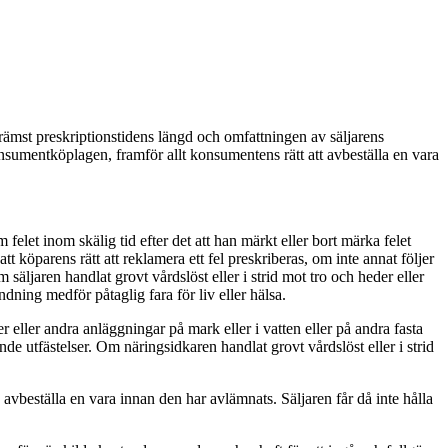
mst preskriptionstidens längd och omfattningen av säljarens
sumentköplagen, framför allt konsumentens rätt att avbeställa en vara
elet inom skälig tid efter det att han märkt eller bort märka felet
t köparens rätt att reklamera ett fel preskriberas, om inte annat följer
 säljaren handlat grovt vårdslöst eller i strid mot tro och heder eller
ändning medför påtaglig fara för liv eller hälsa.
 eller andra anläggningar på mark eller i vatten eller på andra fasta
ande utfästelser. Om näringsidkaren handlat grovt vårdslöst eller i strid
eställa en vara innan den har avlämnats. Säljaren får då inte hålla