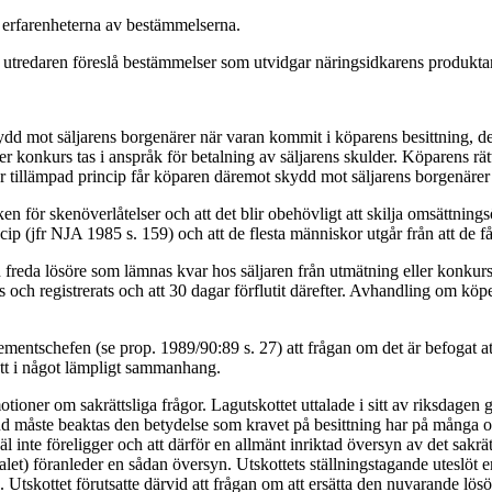
 erfarenheterna av bestämmelserna.
ör utredaren föreslå bestämmelser som utvidgar näringsidkarens produkt
kydd mot säljarens borgenärer när varan kommit i köparens besittning, d
ler konkurs tas i anspråk för betalning av säljarens skulder. Köparens rä
er tillämpad princip får köparen däremot skydd mot säljarens borgenärer
n för skenöverlåtelser och att det blir obehövligt att skilja omsättningsöv
ncip (jfr NJA 1985 s. 159) och att de flesta människor utgår från att de 
 freda lösöre som lämnas kvar hos säljaren från utmätning eller konkur
s och registrerats och att 30 dagar förflutit därefter. Avhandling om k
schefen (se prop. 1989/90:89 s. 27) att frågan om det är befogat att gen
tt i något lämpligt sammanhang.
t motioner om sakrättsliga frågor. Lagutskottet uttalade i sitt av riksd
nd måste beaktas den betydelse som kravet på besittning har på många ol
 inte föreligger och att därför en allmänt inriktad översyn av det sakrät
t) föranleder en sådan översyn. Utskottets ställningstagande uteslöt eme
. Utskottet förutsatte därvid att frågan om att ersätta den nuvarande lö