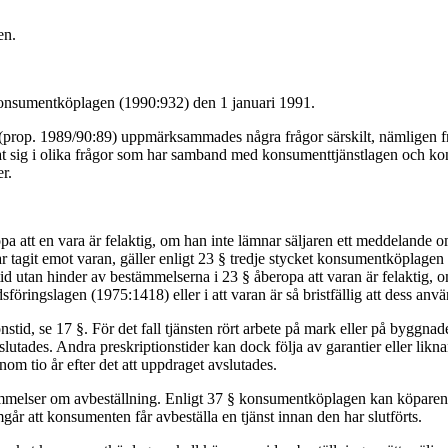
en.
konsumentköplagen (1990:932) den 1 januari 1991.
rop. 1989/90:89) uppmärksammades några frågor särskilt, nämligen frä
t sig i olika frågor som har samband med konsumenttjänstlagen och kon
r.
 att en vara är felaktig, om han inte lämnar säljaren ett meddelande om f
 tagit emot varan, gäller enligt 23 § tredje stycket konsumentköplagen at
tid utan hinder av bestämmelserna i 23 § åberopa att varan är felaktig, om
dsföringslagen (1975:1418) eller i att varan är så bristfällig att dess anv
d, se 17 §. För det fall tjänsten rört arbete på mark eller på byggnader
vslutades. Andra preskriptionstider kan dock följa av garantier eller likn
nom tio år efter det att uppdraget avslutades.
lser om avbeställning. Enligt 37 § konsumentköplagen kan köparen avb
år att konsumenten får avbeställa en tjänst innan den har slutförts.