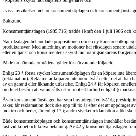
- köparens skydd mot säljarens borgenärer och
- vissa avvikelser mellan konsumentköplagen och konsumenttjänstlag
Bakgrund
Konsumenttjänstlagen (1985:716) trädde i kraft den 1 juli 1986 och 
När riksdagen behandlade propositionen om en ny konsumentköplag (p
produktansvar. Med anledning av motioner har riksdagen senare uttala
eller en tjänst och konsumentens skydd mot näringsidkarens borgenäre
På de nu nämnda områdena gäller för närvarande följande.
Enligt 23 § första stycket konsumentköplagen får en köpare inte åberopa
(reklamation). Reklamerar köparen inte inom två år efter det att han har
av en garanti eller liknande utfästelse. Enligt 24 § får köparen emeller
om felet består i att varan sålts i strid mot ett förbud enligt 4 § markna
Även konsumenttjänstlagen har som huvudregel en tvåårig preskriptionsti
saker, får reklamation dock ske upp till tio år efter det att uppdraget a
mot tro och heder, får enligt 17 § andra stycket reklamation alltid ske i
Både konsumentköplagen och konsumenttjänstlagen innehåller bestämme
fast vid köpet och kräva betalning. Av 42 § konsumenttjänstlagen framg