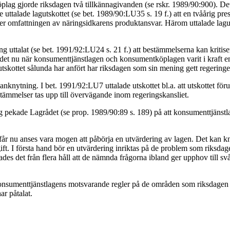
lag gjorde riksdagen två tillkännagivanden (se rskr. 1989/90:900). Det
e uttalade lagutskottet (se bet. 1989/90:LU35 s. 19 f.) att en tvåårig p
r omfattningen av näringsidkarens produktansvar. Härom uttalade lagutskot
g uttalat (se bet. 1991/92:LU24 s. 21 f.) att bestämmelserna kan kritiser
et nu när konsumenttjänstlagen och konsumentköplagen varit i kraft en t
skottet sålunda har anfört har riksdagen som sin mening gett regeringen
 anknytning. I bet. 1991/92:LU7 uttalade utskottet bl.a. att utskottet fö
stämmelser tas upp till övervägande inom regeringskansliet.
kade Lagrådet (se prop. 1989/90:89 s. 189) på att konsumenttjänstlagen 
får nu anses vara mogen att påbörja en utvärdering av lagen. Det kan k
gift. I första hand bör en utvärdering inriktas på de problem som riksdag
dades det från flera håll att de nämnda frågorna ibland ger upphov till 
onsumenttjänstlagens motsvarande regler på de områden som riksdagen 
r påtalat.