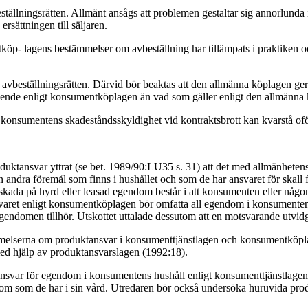
lningsrätten. Allmänt ansågs att problemen gestaltar sig annorlunda i
rsättningen till säljaren.
p- lagens bestämmelser om avbeställning har tillämpats i praktiken oc
 avbeställningsrätten. Därvid bör beaktas att den allmänna köplagen ger
gående enligt konsumentköplagen än vad som gäller enligt den allmänna
 konsumentens skadeståndsskyldighet vid kontraktsbrott kan kvarstå of
tansvar yttrat (se bet. 1989/90:LU35 s. 31) att det med allmänhetens ö
dra föremål som finns i hushållet och som de har ansvaret för skall fa
 skada på hyrd eller leasad egendom består i att konsumenten eller någ
tansvaret enligt konsumentköplagen bör omfatta all egendom i konsument
egendomen tillhör. Utskottet uttalade dessutom att en motsvarande utvid
elserna om produktansvar i konsumenttjänstlagen och konsumentköplage
med hjälp av produktansvarslagen (1992:18).
tansvar för egendom i konsumentens hushåll enligt konsumenttjänstlage
 som de har i sin vård. Utredaren bör också undersöka huruvida produk