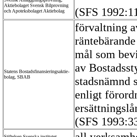
Aktiebolaget Svensk Bilprovning
(SFS 1992:1
och Apoteksbolaget Aktiebolag
förvaltning a
räntebärande
mål som bevi
av Bostadssty
Statens Bostadsfinansieringsaktie-
bolag, SBAB
stadsnämnd s
enligt föror
ersättningsl
(SFS 1993:3
all verksamh
Stiftelsen Svenska institutet