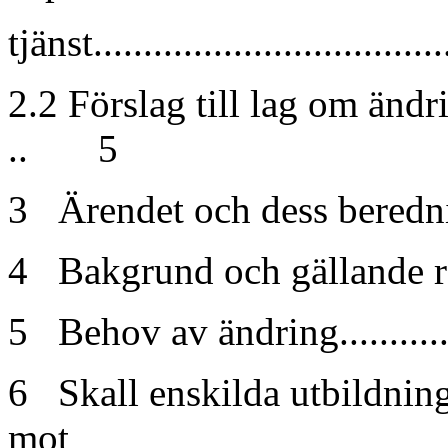
tjänst...................................
2.2 Förslag till lag om ändr
.. 5
3 Ärendet och dess beredning...
4 Bakgrund och gällande rätt....
5 Behov av ändring................
6 Skall enskilda utbildnin
mot