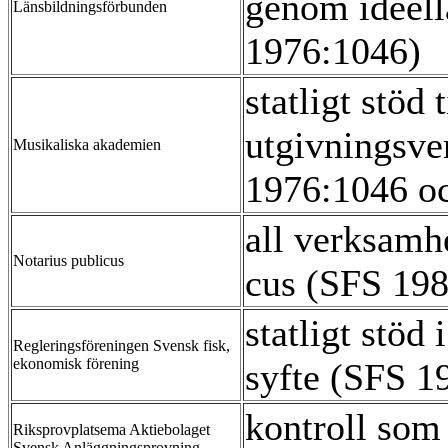
genom ideell
Länsbildningsförbunden
1976:1046)
statligt stöd 
utgivningsv
Musikaliska akademien
1976:1046 o
all verksamh
Notarius publicus
cus (SFS 19
statligt stöd
Regleringsföreningen Svensk fisk,
ekonomisk förening
syfte (SFS 1
kontroll som
Riksprovplatsema Aktiebolaget
Svensk Anläggningsprovning,